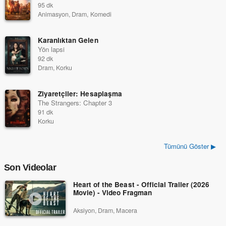
95 dk
Animasyon, Dram, Komedi
Karanlıktan Gelen
Yön lapsi
92 dk
Dram, Korku
Ziyaretçiler: Hesaplaşma
The Strangers: Chapter 3
91 dk
Korku
Tümünü Göster ▶
Son Videolar
Heart of the Beast - Official Trailer (2026
Movie) - Video Fragman
Aksiyon, Dram, Macera