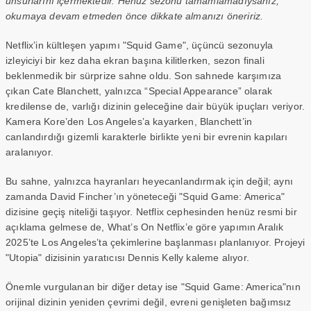
unsurlarını içermektedir. Henüz sezonu tamamlamadıysanız,
okumaya devam etmeden önce dikkate almanızı öneririz.
Netflix’in kültleşen yapımı "Squid Game", üçüncü sezonuyla
izleyiciyi bir kez daha ekran başına kilitlerken, sezon finali
beklenmedik bir sürprize sahne oldu. Son sahnede karşımıza
çıkan Cate Blanchett, yalnızca “Special Appearance” olarak
kredilense de, varlığı dizinin geleceğine dair büyük ipuçları veriyor.
Kamera Kore’den Los Angeles’a kayarken, Blanchett’in
canlandırdığı gizemli karakterle birlikte yeni bir evrenin kapıları
aralanıyor.
Bu sahne, yalnızca hayranları heyecanlandırmak için değil; aynı
zamanda David Fincher’ın yöneteceği "Squid Game: America"
dizisine geçiş niteliği taşıyor. Netflix cephesinden henüz resmi bir
açıklama gelmese de, What’s On Netflix’e göre yapımın Aralık
2025’te Los Angeles’ta çekimlerine başlanması planlanıyor. Projeyi
"Utopia" dizisinin yaratıcısı Dennis Kelly kaleme alıyor.
Önemle vurgulanan bir diğer detay ise "Squid Game: America"nın
orijinal dizinin yeniden çevrimi değil, evreni genişleten bağımsız