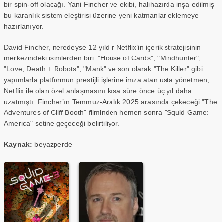
bir spin-off olacağı. Yani Fincher ve ekibi, halihazırda inşa edilmiş
bu karanlık sistem eleştirisi üzerine yeni katmanlar eklemeye
hazırlanıyor.
David Fincher, neredeyse 12 yıldır Netflix’in içerik stratejisinin
merkezindeki isimlerden biri. "House of Cards", "Mindhunter",
"Love, Death + Robots", "Mank" ve son olarak "The Killer" gibi
yapımlarla platformun prestijli işlerine imza atan usta yönetmen,
Netflix ile olan özel anlaşmasını kısa süre önce üç yıl daha
uzatmıştı. Fincher’ın Temmuz-Aralık 2025 arasında çekeceği "The
Adventures of Cliff Booth" filminden hemen sonra "Squid Game:
America" setine geçeceği belirtiliyor.
Kaynak:
beyazperde