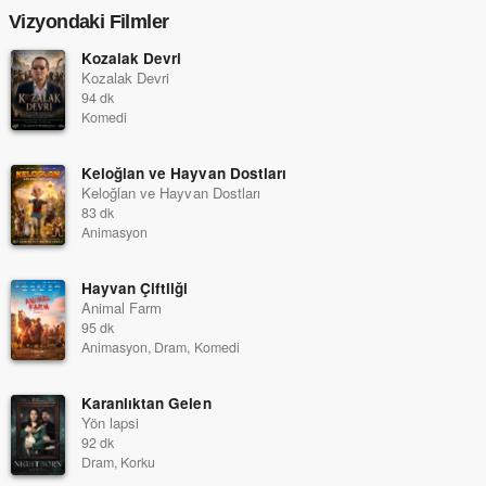
Vizyondaki Filmler
Kozalak Devri
Kozalak Devri
94 dk
Komedi
Keloğlan ve Hayvan Dostları
Keloğlan ve Hayvan Dostları
83 dk
Animasyon
Hayvan Çiftliği
Animal Farm
95 dk
Animasyon, Dram, Komedi
Karanlıktan Gelen
Yön lapsi
92 dk
Dram, Korku