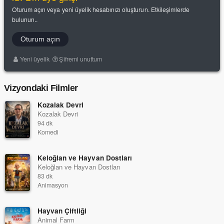
Oturum açın veya yeni üyelik hesabınızı oluşturun. Etkileşimlerde
bulunun..
Oturum açın
Yeni üyelik
Şifremi unuttum
Vizyondaki Filmler
Kozalak Devri
Kozalak Devri
94 dk
Komedi
Keloğlan ve Hayvan Dostları
Keloğlan ve Hayvan Dostları
83 dk
Animasyon
Hayvan Çiftliği
Animal Farm