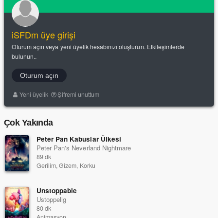
iSFDm üye girişi
Oturum açın veya yeni üyelik hesabınızı oluşturun. Etkileşimlerde
bulunun..
Oturum açın
Yeni üyelik
Şifremi unuttum
Çok Yakında
Peter Pan Kabuslar Ülkesi
Peter Pan's Neverland Nightmare
89 dk
Gerilim, Gizem, Korku
Unstoppable
Ustoppelig
80 dk
Animasyon