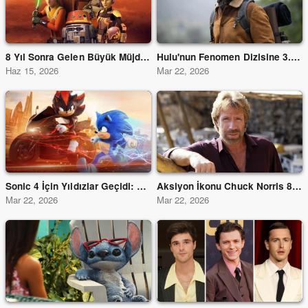
8 Yıl Sonra Gelen Büyük Müjde: Star Wars Rebels 5. Sezon Gerçek Oluyor
Hulu'nun Fenomen Dizisine 3. Sezon Onayı Geldi
Haz 15, 2026
Mar 22, 2026
Sonic 4 İçin Yıldızlar Geçidi: Keanu Reeves ve Idris Elba’nın Yanına Dev İsimler Katıldı!
Aksiyon İkonu Chuck Norris 86 Yaşında Hayatını Kaybetti!
Mar 22, 2026
Mar 22, 2026