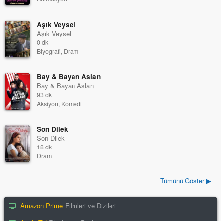
Aşık Veysel
Aşık Veysel
0 dk
Biyografi, Dram
Bay & Bayan Aslan
Bay & Bayan Aslan
93 dk
Aksiyon, Komedi
Son Dilek
Son Dilek
18 dk
Dram
Tümünü Göster ▶
Amazon Prime
Filmleri ve Dizileri