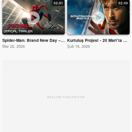
02:41
02:49
Spider-Man: Brand New Day – Official Trailer - Video Fragman
Kurtuluş Projesi - 20 Mart’ta Sinemalarda
Mar 22, 2026
Şub 16, 2026
REKLAM YÜKLENİYOR