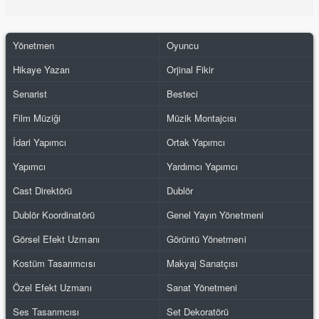
Yönetmen
Oyuncu
Hikaye Yazarı
Orjinal Fikir
Senarist
Besteci
Film Müziği
Müzik Montajcısı
İdari Yapımcı
Ortak Yapımcı
Yapımcı
Yardımcı Yapımcı
Cast Direktörü
Dublör
Dublör Koordinatörü
Genel Yayın Yönetmeni
Görsel Efekt Uzmanı
Görüntü Yönetmeni
Kostüm Tasarımcısı
Makyaj Sanatçısı
Özel Efekt Uzmanı
Sanat Yönetmeni
Ses Tasarımcısı
Set Dekoratörü