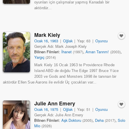
oyunları için çalışmalar yapmış Kanadalı bir
aktördür...
Mark Kiely
Ocak 16
,
1963
|
Oğlak
|
Yaşı: 63
|
Oyuncu
Gerçek Adı: Mark Joseph Kiely
Bilinen Filmleri:
İhanet
,
Aman Tanrım!
,
(1997)
(2003)
Yargıç
(2014)
Mark Kiely 16 Ocak 1963 te Providence Rhode
Island ABD de doğdu The Edge 1997 Bruce Yüce
2003 ve Gods and Monsters 1998 ile tanınan bir
aktördür Ellen Sue Aarons ile evlidir Üç çocukları var...
Julie Ann Emery
Ocak 16
,
1975
|
Oğlak
|
Yaşı: 51
|
Oyuncu
Gerçek Adı: Julie Ann Emery
Bilinen Filmleri:
Aşk Doktoru
,
Deha
,
Solo
(2005)
(2017)
Mio
(2026)