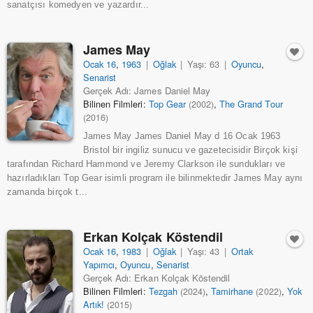
sanatçısı komedyen ve yazardır...
James May
Ocak 16
,
1963
|
Oğlak
|
Yaşı: 63
|
Oyuncu
,
Senarist
Gerçek Adı: James Daniel May
Bilinen Filmleri:
Top Gear
,
The Grand Tour
(2002)
(2016)
James May James Daniel May d 16 Ocak 1963
Bristol bir ingiliz sunucu ve gazetecisidir Birçok kişi
tarafından Richard Hammond ve Jeremy Clarkson ile sundukları ve
hazırladıkları Top Gear isimli program ile bilinmektedir James May aynı
zamanda birçok t...
Erkan Kolçak Köstendil
Ocak 16
,
1983
|
Oğlak
|
Yaşı: 43
|
Ortak
Yapımcı
,
Oyuncu
,
Senarist
Gerçek Adı: Erkan Kolçak Köstendil
Bilinen Filmleri:
Tezgah
,
Tamirhane
,
Yok
(2024)
(2022)
Artık!
(2015)