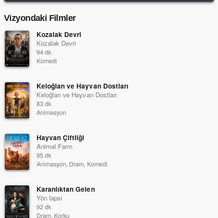
Vizyondaki Filmler
Kozalak Devri
Kozalak Devri
94 dk
Komedi
Keloğlan ve Hayvan Dostları
Keloğlan ve Hayvan Dostları
83 dk
Animasyon
Hayvan Çiftliği
Animal Farm
95 dk
Animasyon, Dram, Komedi
Karanlıktan Gelen
Yön lapsi
92 dk
Dram, Korku