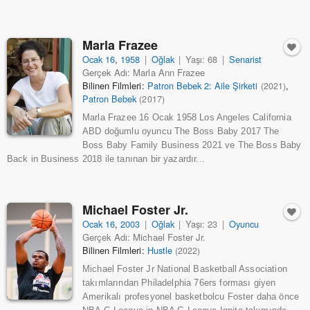
Marla Frazee
Ocak 16
,
1958
|
Oğlak
|
Yaşı: 68
|
Senarist
Gerçek Adı: Marla Ann Frazee
Bilinen Filmleri:
Patron Bebek 2: Aile Şirketi
,
(2021)
Patron Bebek
(2017)
Marla Frazee 16 Ocak 1958 Los Angeles California
ABD doğumlu oyuncu The Boss Baby 2017 The
Boss Baby Family Business 2021 ve The Boss Baby
Back in Business 2018 ile tanınan bir yazardır...
Michael Foster Jr.
Ocak 16
,
2003
|
Oğlak
|
Yaşı: 23
|
Oyuncu
Gerçek Adı: Michael Foster Jr.
Bilinen Filmleri:
Hustle
(2022)
Michael Foster Jr National Basketball Association
takımlarından Philadelphia 76ers forması giyen
Amerikalı profesyonel basketbolcu Foster daha önce