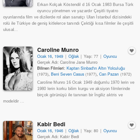
Erkan Kolçak Köstendil d 16 Ocak 1983 Bursa Türk
oyuncu yönetmen ve yazardır Çeşitli tiyatro
oyunlarında film ve dizilerde rol alan sanatçı Ulan İstanbul dizisindeki
rolü ile Türkiye de geniş kitlelerce tanındı Çektiği kısa filmler ile çeşitli
ulusal...
Caroline Munro
Ocak 16
,
1949
|
Oğlak
|
Yaşı: 77
|
Oyuncu
Gerçek Adı: Caroline Jane Munro
Bilinen Filmleri:
Kaptan Sinbad'ın Altın Yolculuğu
,
Beni Seven Casus
,
Can Pazarı
(1973)
(1977)
(1972)
Caroline Munro 16 Ocak 1949 doğumlu 1970 lerin ve
1980 lerin korku bilim kurgu ve aksiyon filmlerinde
birçok görünüşü ile tanınan bir İngiliz aktris ve
modeldir ...
Kabir Bedi
Ocak 16
,
1946
|
Oğlak
|
Yaşı: 80
|
Oyuncu
Gerçek Adı: Kabir Bedi