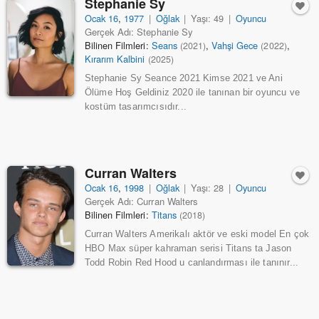
Stephanie Sy
Ocak 16
,
1977
|
Oğlak
|
Yaşı: 49
|
Oyuncu
Gerçek Adı: Stephanie Sy
Bilinen Filmleri:
Seans
,
Vahşi Gece
,
(2021)
(2022)
Kırarım Kalbini
(2025)
Stephanie Sy Seance 2021 Kimse 2021 ve Ani
Ölüme Hoş Geldiniz 2020 ile tanınan bir oyuncu ve
kostüm tasarımcısıdır...
Curran Walters
Ocak 16
,
1998
|
Oğlak
|
Yaşı: 28
|
Oyuncu
Gerçek Adı: Curran Walters
Bilinen Filmleri:
Titans
(2018)
Curran Walters Amerikalı aktör ve eski model En çok
HBO Max süper kahraman serisi Titans ta Jason
Todd Robin Red Hood u canlandırması ile tanınır...