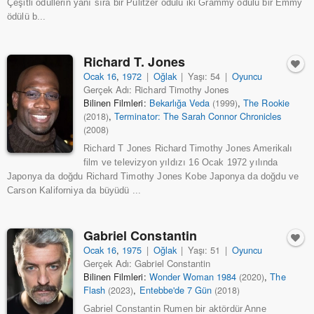
Çeşitli ödüllerin yanı sıra bir Pulitzer ödülü iki Grammy ödülü bir Emmy
ödülü b...
Richard T. Jones
Ocak 16
,
1972
|
Oğlak
|
Yaşı: 54
|
Oyuncu
Gerçek Adı: Richard Timothy Jones
Bilinen Filmleri:
Bekarlığa Veda
,
The Rookie
(1999)
,
Terminator: The Sarah Connor Chronicles
(2018)
(2008)
Richard T Jones Richard Timothy Jones Amerikalı
film ve televizyon yıldızı 16 Ocak 1972 yılında
Japonya da doğdu Richard Timothy Jones Kobe Japonya da doğdu ve
Carson Kaliforniya da büyüdü ...
Gabriel Constantin
Ocak 16
,
1975
|
Oğlak
|
Yaşı: 51
|
Oyuncu
Gerçek Adı: Gabriel Constantin
Bilinen Filmleri:
Wonder Woman 1984
,
The
(2020)
Flash
,
Entebbe'de 7 Gün
(2023)
(2018)
Gabriel Constantin Rumen bir aktördür Anne