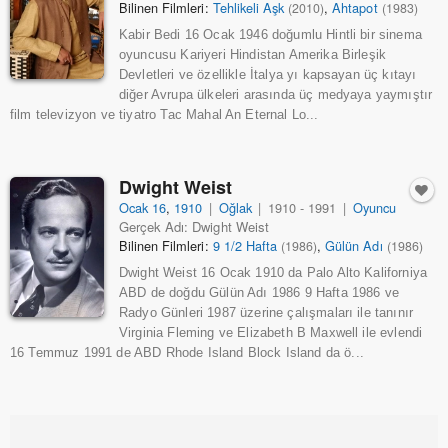
Bilinen Filmleri:
Tehlikeli Aşk
,
Ahtapot
(2010)
(1983)
Kabir Bedi 16 Ocak 1946 doğumlu Hintli bir sinema
oyuncusu Kariyeri Hindistan Amerika Birleşik
Devletleri ve özellikle İtalya yı kapsayan üç kıtayı
diğer Avrupa ülkeleri arasında üç medyaya yaymıştır
film televizyon ve tiyatro Tac Mahal An Eternal Lo...
Dwight Weist
Ocak 16
,
1910
|
Oğlak
|
1910 - 1991
|
Oyuncu
Gerçek Adı: Dwight Weist
Bilinen Filmleri:
9 1/2 Hafta
,
Gülün Adı
(1986)
(1986)
Dwight Weist 16 Ocak 1910 da Palo Alto Kaliforniya
ABD de doğdu Gülün Adı 1986 9 Hafta 1986 ve
Radyo Günleri 1987 üzerine çalışmaları ile tanınır
Virginia Fleming ve Elizabeth B Maxwell ile evlendi
16 Temmuz 1991 de ABD Rhode Island Block Island da ö...