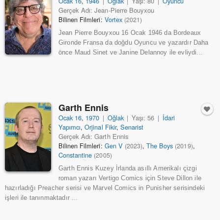
Ocak 16
,
1946
|
Oğlak
|
Yaşı: 80
|
Oyuncu
Gerçek Adı: Jean-Pierre Bouyxou
Bilinen Filmleri:
Vortex
(2021)
Jean Pierre Bouyxou 16 Ocak 1946 da Bordeaux
Gironde Fransa da doğdu Oyuncu ve yazardır Daha
önce Maud Sinet ve Janine Delannoy ile evliydi...
Garth Ennis
Ocak 16
,
1970
|
Oğlak
|
Yaşı: 56
|
İdari
Yapımcı
,
Orjinal Fikir
,
Senarist
Gerçek Adı: Garth Ennis
Bilinen Filmleri:
Gen V
,
The Boys
,
(2023)
(2019)
Constantine
(2005)
Garth Ennis Kuzey İrlanda asıllı Amerikalı çizgi
roman yazarı Vertigo Comics için Steve Dillon ile
hazırladığı Preacher serisi ve Marvel Comics in Punisher serisindeki
işleri ile tanınmaktadır ...