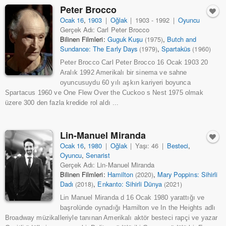
Peter Brocco
Ocak 16
,
1903
|
Oğlak
|
1903 - 1992
|
Oyuncu
Gerçek Adı: Carl Peter Brocco
Bilinen Filmleri:
Guguk Kuşu
,
Butch and
(1975)
Sundance: The Early Days
,
Spartaküs
(1979)
(1960)
Peter Brocco Carl Peter Brocco 16 Ocak 1903 20
Aralık 1992 Amerikalı bir sinema ve sahne
oyuncusuydu 60 yılı aşkın kariyeri boyunca
Spartacus 1960 ve One Flew Over the Cuckoo s Nest 1975 olmak
üzere 300 den fazla kredide rol aldı ...
Lin-Manuel Miranda
Ocak 16
,
1980
|
Oğlak
|
Yaşı: 46
|
Besteci
,
Oyuncu
,
Senarist
Gerçek Adı: Lin-Manuel Miranda
Bilinen Filmleri:
Hamilton
,
Mary Poppins: Sihirli
(2020)
Dadı
,
Enkanto: Sihirli Dünya
(2018)
(2021)
Lin Manuel Miranda d 16 Ocak 1980 yarattığı ve
başrolünde oynadığı Hamilton ve In the Heights adlı
Broadway müzikalleriyle tanınan Amerikalı aktör besteci rapçi ve yazar