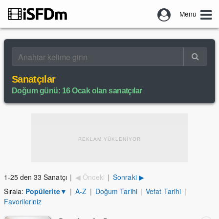
Menu
Sanatçılar
Doğum günü: 16 Ocak olan sanatçılar
REKLAM YÜKLENİYOR
1-25 den 33 Sanatçı
|
◀ Önceki
|
Sonraki ▶
Sırala:
Popülerite
▼
|
A-Z
|
Doğum Tarihi
|
Vefat Tarihi
|
Favorileriniz