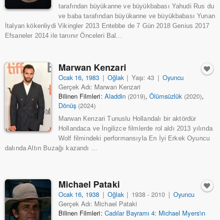
tarafından büyükanne ve büyükbabası Yahudi Rus du
ve baba tarafından büyükanne ve büyükbabası Yunan
İtalyan kökenliydi Vikingler 2013 Entebbe de 7 Gün 2018 Genius 2017
Efsaneler 2014 ile tanınır Önceleri Bal...
Marwan Kenzari
Ocak 16
,
1983
|
Oğlak
|
Yaşı: 43
|
Oyuncu
Gerçek Adı: Marwan Kenzari
Bilinen Filmleri:
Aladdin
,
Ölümsüzlük
,
(2019)
(2020)
Dönüş
(2024)
Marwan Kenzari Tunuslu Hollandalı bir aktördür
Hollandaca ve İngilizce filmlerde rol aldı 2013 yılında
Wolf filmindeki performansıyla En İyi Erkek Oyuncu
dalında Altın Buzağı kazandı ...
Michael Pataki
Ocak 16
,
1938
|
Oğlak
|
1938 - 2010
|
Oyuncu
Gerçek Adı: Michael Pataki
Bilinen Filmleri:
Cadılar Bayramı 4: Michael Myers'ın