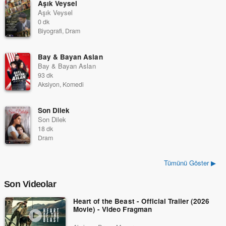
Aşık Veysel
Aşık Veysel
0 dk
Biyografi, Dram
Bay & Bayan Aslan
Bay & Bayan Aslan
93 dk
Aksiyon, Komedi
Son Dilek
Son Dilek
18 dk
Dram
Tümünü Göster ▶
Son Videolar
Heart of the Beast - Official Trailer (2026
Movie) - Video Fragman