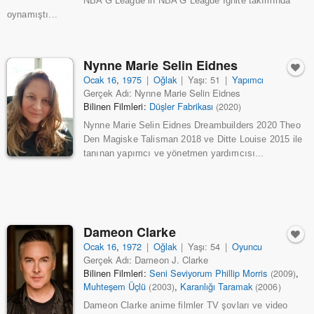
NBA G League in NBA G League Ignite takımında
oynamıştı...
Nynne Marie Selin Eidnes
Ocak 16
,
1975
|
Oğlak
|
Yaşı: 51
|
Yapımcı
Gerçek Adı: Nynne Marie Selin Eidnes
Bilinen Filmleri:
Düşler Fabrikası
(2020)
Nynne Marie Selin Eidnes Dreambuilders 2020 Theo
Den Magiske Talisman 2018 ve Ditte Louise 2015 ile
tanınan yapımcı ve yönetmen yardımcısı...
Dameon Clarke
Ocak 16
,
1972
|
Oğlak
|
Yaşı: 54
|
Oyuncu
Gerçek Adı: Dameon J. Clarke
Bilinen Filmleri:
Seni Seviyorum Phillip Morris
,
(2009)
Muhteşem Üçlü
,
Karanlığı Taramak
(2003)
(2006)
Dameon Clarke anime filmler TV şovları ve video