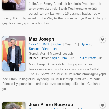
Julie Ann Emery Amerikalı bir aktris Preacher adlı
televizyon dizisinde Sarah Featherstone rolünü
oynadı Emery kariyerine 16 yaşında başladı ve A
Funny Thing Happened on the Way to the Forum ve Bye Bye Birdie gibi
çeşitli sahne yapımlarında rol aldı...
Max Joseph
Ocak 16
,
1982
|
Oğlak
|
Yaşı: 44
|
Oyuncu
,
Senarist
,
Yönetmen
Gerçek Adı: H Maxwell Joseph
Bilinen Filmleri:
Aşkın Ritmi
,
Kül Yutmaz
(2015)
(2018)
Max Joseph Amerikalı bir film yapımcısı ve
televizyon sunucusu Yedi sezon boyunca Catfish
The TV Show un sunucusu ve kameramanlığını yaptı
Zac Efron un başrolünü oynadığı ilk uzun metrajlı filmi We Are Your
Friends i yapmak için dördüncü sezonda birkaç bölüm için Catfish te
yoktu...
Jean-Pierre Bouyxou