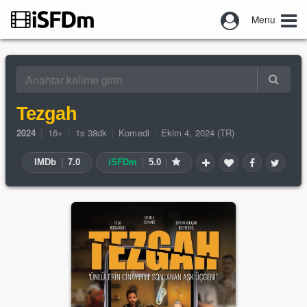
Menu
Tezgah
2024
|
16+
|
1s 38dk
|
Komedi
|
Ekim 4, 2024 (TR)
IMDb
|
7.0
iSFDm
|
5.0
|