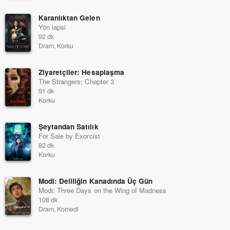
Karanlıktan Gelen
Yön lapsi
92 dk
Dram, Korku
Ziyaretçiler: Hesaplaşma
The Strangers: Chapter 3
91 dk
Korku
Şeytandan Satılık
For Sale by Exorcist
82 dk
Korku
Modi: Deliliğin Kanadında Üç Gün
Modi: Three Days on the Wing of Madness
108 dk
Dram, Komedi