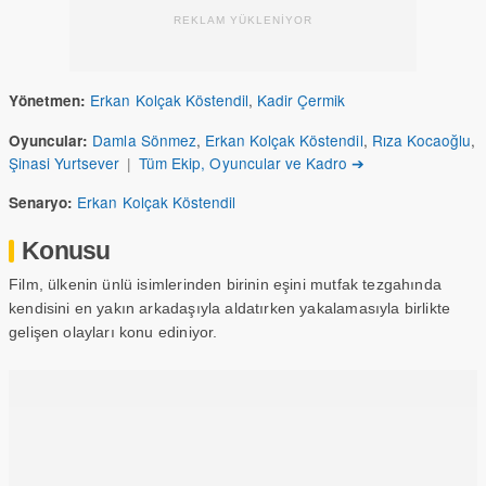
REKLAM YÜKLENİYOR
Erkan Kolçak Köstendil
,
Kadir Çermik
Yönetmen:
Damla Sönmez
,
Erkan Kolçak Köstendil
,
Rıza Kocaoğlu
,
Oyuncular:
Şinasi Yurtsever
|
Tüm Ekip, Oyuncular ve Kadro ➔
Erkan Kolçak Köstendil
Senaryo:
Konusu
Film, ülkenin ünlü isimlerinden birinin eşini mutfak tezgahında
kendisini en yakın arkadaşıyla aldatırken yakalamasıyla birlikte
gelişen olayları konu ediniyor.