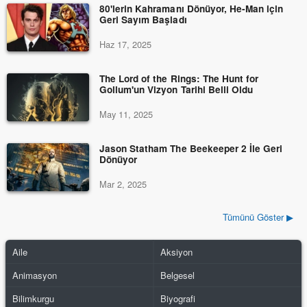
80'lerin Kahramanı Dönüyor, He-Man için
Geri Sayım Başladı
Haz 17, 2025
The Lord of the Rings: The Hunt for
Gollum'un Vizyon Tarihi Belli Oldu
May 11, 2025
Jason Statham The Beekeeper 2 İle Geri
Dönüyor
Mar 2, 2025
Tümünü Göster ▶
Aile
Aksiyon
Animasyon
Belgesel
Bilimkurgu
Biyografi