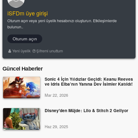
iSFDm üye girişi
Oturum açın veya yeni üyelik hesabınızı oluşturun. Etkileşimlerde
bulunun..
Oturum açın
Yeni üyelik
Şifremi unuttum
Güncel Haberler
Sonic 4 İçin Yıldızlar Geçidi: Keanu Reeves
ve Idris Elba’nın Yanına Dev İsimler Katıldı!
Mar 22, 2026
Disney'den Müjde: Lilo & Stitch 2 Geliyor
Haz 29, 2025