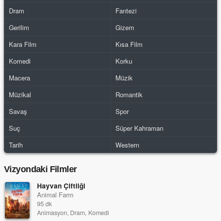
Dram
Fantezi
Gerilim
Gizem
Kara Film
Kısa Film
Komedi
Korku
Macera
Müzik
Müzikal
Romantik
Savaş
Spor
Suç
Süper Kahraman
Tarih
Western
Vizyondaki Filmler
Hayvan Çiftliği
Animal Farm
95 dk
Animasyon, Dram, Komedi