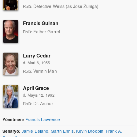
Detective Weiss (as Jose Zuniga)
Rolü:
Francis Guinan
Father Garret
Rolü:
Larry Cedar
d. Mart 6, 1955
Vermin Man
Rolü:
April Grace
d. Mayıs 12, 1962
Dr. Archer
Rolü:
Francis Lawrence
Yönetmen:
Jamie Delano
,
Garth Ennis
,
Kevin Brodbin
,
Frank A.
Senaryo: