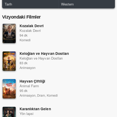
Tarih
Western
Vizyondaki Filmler
Kozalak Devri
Kozalak Devri
94 dk
Komedi
Keloğlan ve Hayvan Dostları
Keloğlan ve Hayvan Dostları
83 dk
Animasyon
Hayvan Çiftliği
Animal Farm
95 dk
Animasyon, Dram, Komedi
Karanlıktan Gelen
Yön lapsi