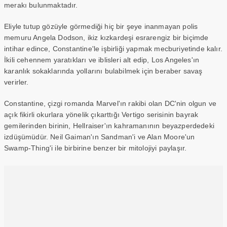
merakı bulunmaktadır.
Eliyle tutup gözüyle görmediği hiç bir şeye inanmayan polis
memuru Angela Dodson, ikiz kızkardeşi esrarengiz bir biçimde
intihar edince, Constantine'le işbirliği yapmak mecburiyetinde kalır.
İkili cehennem yaratıkları ve iblisleri alt edip, Los Angeles'ın
karanlık sokaklarında yollarını bulabilmek için beraber savaş
verirler.
Constantine, çizgi romanda Marvel'ın rakibi olan DC'nin olgun ve
açık fikirli okurlara yönelik çıkarttığı Vertigo serisinin bayrak
gemilerinden birinin, Hellraiser'ın kahramanının beyazperdedeki
izdüşümüdür. Neil Gaiman'ın Sandman'i ve Alan Moore'un
Swamp-Thing'i ile birbirine benzer bir mitolojiyi paylaşır.