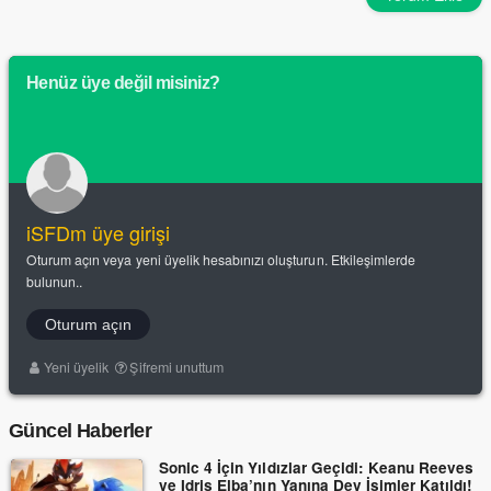
Henüz üye değil misiniz?
iSFDm üye girişi
Oturum açın veya yeni üyelik hesabınızı oluşturun. Etkileşimlerde
bulunun..
Oturum açın
Yeni üyelik
Şifremi unuttum
Güncel Haberler
Sonic 4 İçin Yıldızlar Geçidi: Keanu Reeves
ve Idris Elba’nın Yanına Dev İsimler Katıldı!