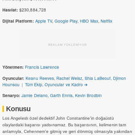
$230,884,728
Hasılat:
Apple TV
,
Google Play
,
HBO Max
,
Netflix
Dijital Platform:
REKLAM YÜKLENİYOR
Francis Lawrence
Yönetmen:
Keanu Reeves
,
Rachel Weisz
,
Shia LaBeouf
,
Djimon
Oyuncular:
Hounsou
|
Tüm Ekip, Oyuncular ve Kadro ➔
Jamie Delano
,
Garth Ennis
,
Kevin Brodbin
Senaryo:
Konusu
Los Angeleslı özel dedektif John Constantine'in doğaüstü
olaylardaki başarısı yadsınamaz. Bu başarısının, kelimenin tam
anlamıyla, Cehennem'e gitmiş ve geri dönmüş olmasıyla yakından