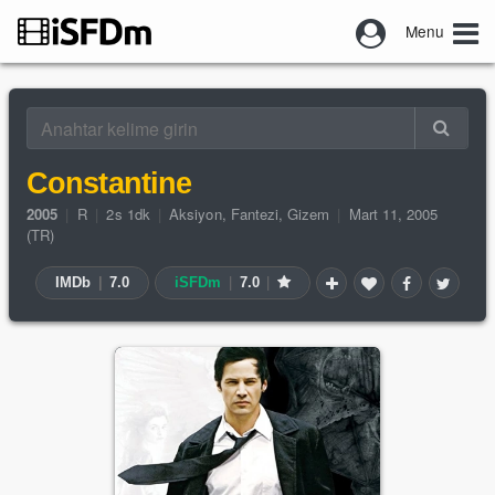
Menu
Constantine
2005
|
R
|
2s 1dk
|
Aksiyon
,
Fantezi
,
Gizem
|
Mart 11, 2005
(TR)
IMDb
|
7.0
iSFDm
|
7.0
|