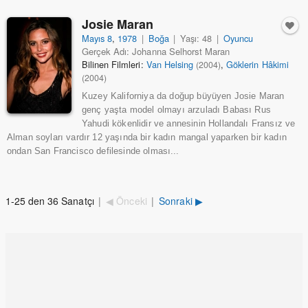
Josie Maran
Mayıs 8
,
1978
|
Boğa
|
Yaşı: 48
|
Oyuncu
Gerçek Adı: Johanna Selhorst Maran
Bilinen Filmleri:
Van Helsing
,
Göklerin Hâkimi
(2004)
(2004)
Kuzey Kaliforniya da doğup büyüyen Josie Maran
genç yaşta model olmayı arzuladı Babası Rus
Yahudi kökenlidir ve annesinin Hollandalı Fransız ve
Alman soyları vardır 12 yaşında bir kadın mangal yaparken bir kadın
ondan San Francisco defilesinde olması...
1-25 den 36 Sanatçı
|
◀ Önceki
|
Sonraki ▶