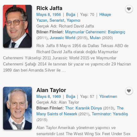
Rick Jaffa
Mayıs 8
,
1956
|
Boğa
|
Yaşı: 70
|
Hikaye
Yazarı
,
Senarist
,
Yapımcı
Gerçek Adı: Richard David Jaffa
Bilinen Filmleri:
Maymunlar Cehennemi: Başlangıç
,
Jurassic World
,
Mulan
(2011)
(2015)
(2020)
Rick Jaffa 8 Mayıs 1956 da Dallas Teksas ABD de
Richard David Jaffa olarak doğdu Maymunlar
Cehennemi Yükselişi 2011 Jurassic World 2015 ve Maymunlar
Cehennemi Şafağı 2014 ile tanınan bir yazar ve yapımcıdır 29 Haziran
1989 dan beri Amanda Silver ile ...
Alan Taylor
Mayıs 8
,
1969
|
Boğa
|
Yaşı: 57
|
Yönetmen
Gerçek Adı: Alan Taylor
Bilinen Filmleri:
Thor: Karanlık Dünya
,
The
(2013)
Many Saints of Newark
,
Terminator: Yaradılış
(2021)
(2015)
Alan Taylor Amerikalı yönetmen yapımcı ve
senaristdir Lost The West Wing Six Feet Under Sex