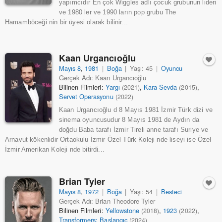
yapımcıdır En çok Wiggles adlı çocuk grubunun lideri
ve 1980 ler ve 1990 ların pop grubu The
Hamamböceği nin bir üyesi olarak bilinir...
Kaan Urgancıoğlu
Mayıs 8
,
1981
|
Boğa
|
Yaşı: 45
|
Oyuncu
Gerçek Adı: Kaan Urgancıoğlu
Bilinen Filmleri:
Yargı
,
Kara Sevda
,
(2021)
(2015)
Servet Operasyonu
(2022)
Kaan Urgancıoğlu d 8 Mayıs 1981 İzmir Türk dizi ve
sinema oyuncusudur 8 Mayıs 1981 de Aydın da
doğdu Baba tarafı İzmir Tireli anne tarafı Suriye ve
Arnavut kökenlidir Ortaokulu İzmir Özel Türk Koleji nde liseyi ise Özel
İzmir Amerikan Koleji nde bitirdi...
Brian Tyler
Mayıs 8
,
1972
|
Boğa
|
Yaşı: 54
|
Besteci
Gerçek Adı: Brian Theodore Tyler
Bilinen Filmleri:
Yellowstone
,
1923
,
(2018)
(2022)
Transformers: Başlangıç
(2024)