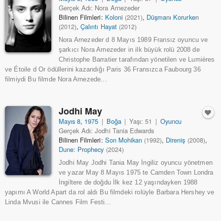
Gerçek Adı: Nora Arnezeder
Bilinen Filmleri:
Koloni
,
Düşmanı Korurken
(2021)
,
Çalıntı Hayat
(2012)
(2012)
Nora Arnezeder d 8 Mayıs 1989 Fransız oyuncu ve
şarkıcı Nora Arnezeder in ilk büyük rolü 2008 de
Christophe Barratier tarafından yönetilen ve Lumières
ve Étoile d Or ödüllerini kazandığı Paris 36 Fransızca Faubourg 36
filmiydi Bu filmde Nora Arnezede...
Jodhi May
Mayıs 8
,
1975
|
Boğa
|
Yaşı: 51
|
Oyuncu
Gerçek Adı: Jodhi Tania Edwards
Bilinen Filmleri:
Son Mohikan
,
Direniş
,
(1992)
(2008)
Dune: Prophecy
(2024)
Jodhi May Jodhi Tania May İngiliz oyuncu yönetmen
ve yazar May 8 Mayıs 1975 te Camden Town Londra
İngiltere de doğdu İlk kez 12 yaşındayken 1988
yapımı A World Apart da rol aldı Bu filmdeki rolüyle Barbara Hershey ve
Linda Mvusi ile Cannes Film Festi...