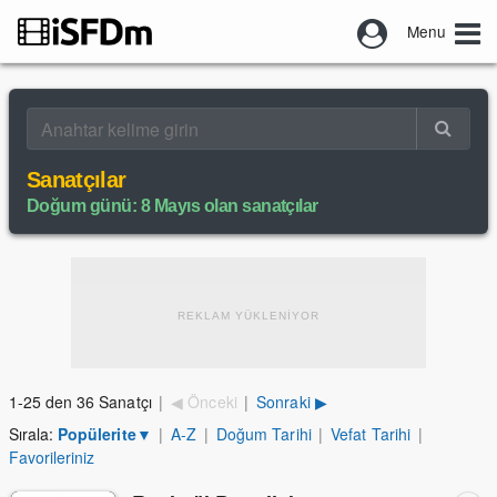
Menu
Sanatçılar
Doğum günü: 8 Mayıs olan sanatçılar
REKLAM YÜKLENİYOR
1-25 den 36 Sanatçı
|
◀ Önceki
|
Sonraki ▶
Sırala:
Popülerite
▼
|
A-Z
|
Doğum Tarihi
|
Vefat Tarihi
|
Favorileriniz