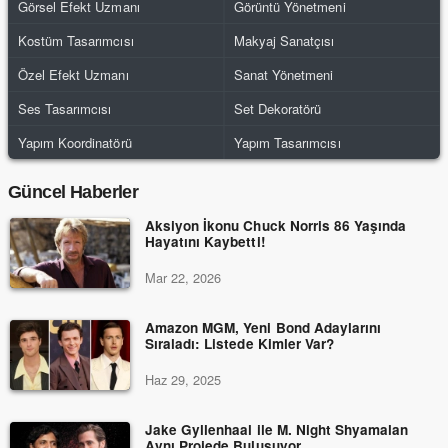
Görsel Efekt Uzmanı
Görüntü Yönetmeni
Kostüm Tasarımcısı
Makyaj Sanatçısı
Özel Efekt Uzmanı
Sanat Yönetmeni
Ses Tasarımcısı
Set Dekoratörü
Yapım Koordinatörü
Yapım Tasarımcısı
Güncel Haberler
Aksiyon İkonu Chuck Norris 86 Yaşında
Hayatını Kaybetti!
Mar 22, 2026
Amazon MGM, Yeni Bond Adaylarını
Sıraladı: Listede Kimler Var?
Haz 29, 2025
Jake Gyllenhaal ile M. Night Shyamalan
Aynı Projede Buluşuyor