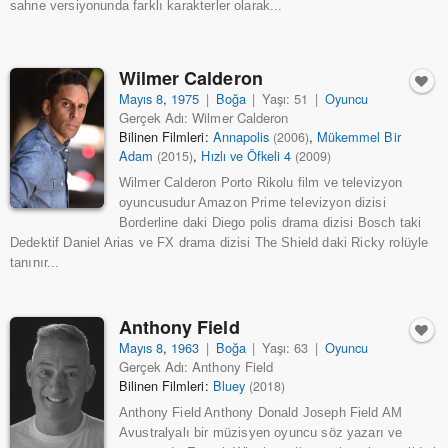
sahne versiyonunda farklı karakterler olarak...
Wilmer Calderon
Mayıs 8
,
1975
|
Boğa
|
Yaşı: 51
|
Oyuncu
Gerçek Adı: Wilmer Calderon
Bilinen Filmleri:
Annapolis
,
Mükemmel Bir
(2006)
Adam
,
Hızlı ve Öfkeli 4
(2015)
(2009)
Wilmer Calderon Porto Rikolu film ve televizyon
oyuncusudur Amazon Prime televizyon dizisi
Borderline daki Diego polis drama dizisi Bosch taki
Dedektif Daniel Arias ve FX drama dizisi The Shield daki Ricky rolüyle
tanınır...
Anthony Field
Mayıs 8
,
1963
|
Boğa
|
Yaşı: 63
|
Oyuncu
Gerçek Adı: Anthony Field
Bilinen Filmleri:
Bluey
(2018)
Anthony Field Anthony Donald Joseph Field AM
Avustralyalı bir müzisyen oyuncu söz yazarı ve