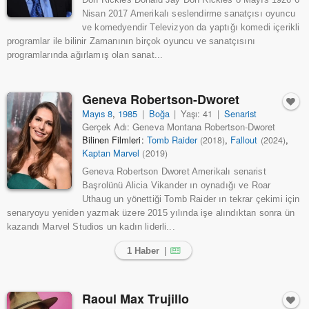
Nisan 2017 Amerikalı seslendirme sanatçısı oyuncu
ve komedyendir Televizyon da yaptığı komedi içerikli
programlar ile bilinir Zamanının birçok oyuncu ve sanatçısını
programlarında ağırlamış olan sanat...
Geneva Robertson-Dworet
Mayıs 8
,
1985
|
Boğa
|
Yaşı: 41
|
Senarist
Gerçek Adı: Geneva Montana Robertson-Dworet
Bilinen Filmleri:
Tomb Raider
,
Fallout
,
(2018)
(2024)
Kaptan Marvel
(2019)
Geneva Robertson Dworet Amerikalı senarist
Başrolünü Alicia Vikander ın oynadığı ve Roar
Uthaug un yönettiği Tomb Raider ın tekrar çekimi için
senaryoyu yeniden yazmak üzere 2015 yılında işe alındıktan sonra ün
kazandı Marvel Studios un kadın liderli...
1 Haber
|
Raoul Max Trujillo