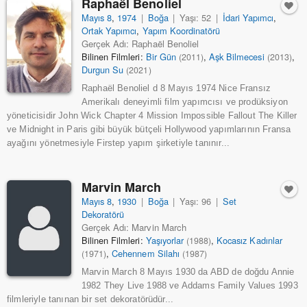
Raphaël Benoliel
Mayıs 8
,
1974
|
Boğa
|
Yaşı: 52
|
İdari Yapımcı
,
Ortak Yapımcı
,
Yapım Koordinatörü
Gerçek Adı: Raphaël Benoliel
Bilinen Filmleri:
Bir Gün
,
Aşk Bilmecesi
,
(2011)
(2013)
Durgun Su
(2021)
Raphaël Benoliel d 8 Mayıs 1974 Nice Fransız
Amerikalı deneyimli film yapımcısı ve prodüksiyon
yöneticisidir John Wick Chapter 4 Mission Impossible Fallout The Killer
ve Midnight in Paris gibi büyük bütçeli Hollywood yapımlarının Fransa
ayağını yönetmesiyle Firstep yapım şirketiyle tanınır...
Marvin March
Mayıs 8
,
1930
|
Boğa
|
Yaşı: 96
|
Set
Dekoratörü
Gerçek Adı: Marvin March
Bilinen Filmleri:
Yaşıyorlar
,
Kocasız Kadınlar
(1988)
,
Cehennem Silahı
(1971)
(1987)
Marvin March 8 Mayıs 1930 da ABD de doğdu Annie
1982 They Live 1988 ve Addams Family Values 1993
filmleriyle tanınan bir set dekoratörüdür...