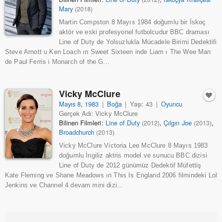
Mary
(2018)
Martin Compston 8 Mayıs 1984 doğumlu bir İskoç
aktör ve eski profesyonel futbolcudur BBC draması
Line of Duty de Yolsuzlukla Mücadele Birimi Dedektifi
Steve Arnott u Ken Loach ın Sweet Sixteen inde Liam ı The Wee Man
de Paul Ferris i Monarch of the G...
Vicky McClure
Mayıs 8
,
1983
|
Boğa
|
Yaşı: 43
|
Oyuncu
Gerçek Adı: Vicky McClure
Bilinen Filmleri:
Line of Duty
,
Çılgın Joe
,
(2012)
(2013)
Broadchurch
(2013)
Vicky McClure Victoria Lee McClure 8 Mayıs 1983
doğumlu İngiliz aktris model ve sunucu BBC dizisi
Line of Duty de 2012 günümüz Dedektif Müfettiş
Kate Fleming ve Shane Meadows ın This Is England 2006 filmindeki Lol
Jenkins ve Channel 4 devam mini dizi...