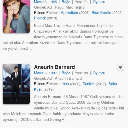
Mayıs 8
,
1955
|
Boğa
|
Yaşı: 71
|
Oyuncu
Gerçek Adı: Raoul Max Trujillo
Bilinen Filmleri:
Apokalipto
,
Blue Beetle
,
(2006)
(2023)
Riddick
(2013)
Raoul Max Trujillo Raoul Maximiano Trujillo de
Chauvelon Amerikalı aktör dansçı koreograf ve
tiyatro yönetmenidir Nikolais Dans Tiyatrosu nun eski
solisti olan Amerikan Kızılderili Dans Tiyatrosu nun orijinal koreografı
ve yönetmenidir ...
Aneurin Barnard
Mayıs 8
,
1987
|
Boğa
|
Yaşı: 39
|
Oyuncu
Gerçek Adı: Aneurin Barnard
Bilinen Filmleri:
1899
,
Dunkirk
,
Saka
(2022)
(2017)
Kuşu
(2019)
Aneurin Barnard d 8 Mayıs 1987 Galli sinema ve dizi
oyuncusu Barnard Şubat 2009 da Tony Ödülleri
ödüllü müzikal Spring Awakening de üç başroldan biri
olan Melchior u oynadı Oyun farklı tiyatrolarda Mayıs ayına kadar
oynamıştı 2010 da Barnard Spring A...