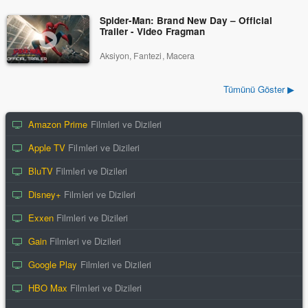
Spider-Man: Brand New Day – Official
Trailer - Video Fragman
Aksiyon, Fantezi, Macera
Tümünü Göster ▶
Amazon Prime
Filmleri ve Dizileri
Apple TV
Filmleri ve Dizileri
BluTV
Filmleri ve Dizileri
Disney+
Filmleri ve Dizileri
Exxen
Filmleri ve Dizileri
Gain
Filmleri ve Dizileri
Google Play
Filmleri ve Dizileri
HBO Max
Filmleri ve Dizileri