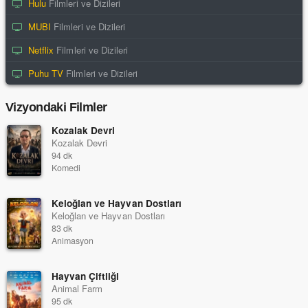
Hulu
Filmleri ve Dizileri
MUBI
Filmleri ve Dizileri
Netflix
Filmleri ve Dizileri
Puhu TV
Filmleri ve Dizileri
Vizyondaki Filmler
Kozalak Devri
Kozalak Devri
94 dk
Komedi
Keloğlan ve Hayvan Dostları
Keloğlan ve Hayvan Dostları
83 dk
Animasyon
Hayvan Çiftliği
Animal Farm
95 dk