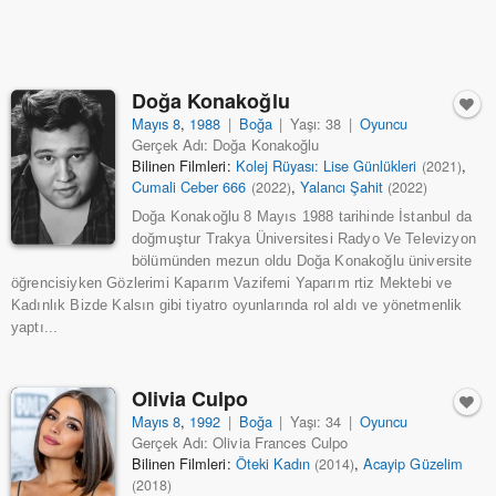
Doğa Konakoğlu
Mayıs 8
,
1988
|
Boğa
|
Yaşı: 38
|
Oyuncu
Gerçek Adı: Doğa Konakoğlu
Bilinen Filmleri:
Kolej Rüyası: Lise Günlükleri
,
(2021)
Cumali Ceber 666
,
Yalancı Şahit
(2022)
(2022)
Doğa Konakoğlu 8 Mayıs 1988 tarihinde İstanbul da
doğmuştur Trakya Üniversitesi Radyo Ve Televizyon
bölümünden mezun oldu Doğa Konakoğlu üniversite
öğrencisiyken Gözlerimi Kaparım Vazifemi Yaparım rtiz Mektebi ve
Kadınlık Bizde Kalsın gibi tiyatro oyunlarında rol aldı ve yönetmenlik
yaptı...
Olivia Culpo
Mayıs 8
,
1992
|
Boğa
|
Yaşı: 34
|
Oyuncu
Gerçek Adı: Olivia Frances Culpo
Bilinen Filmleri:
Öteki Kadın
,
Acayip Güzelim
(2014)
(2018)