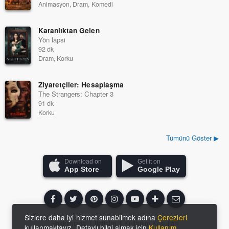
Animasyon, Dram, Komedi
Karanlıktan Gelen
Yön lapsi
92 dk
Dram, Korku
Ziyaretçiler: Hesaplaşma
The Strangers: Chapter 3
91 dk
Korku
Tümünü Göster ▶
Download on
Get it on
App Store
Google Play
Sizlere daha iyi hizmet sunabilmek adına
Çerezleri
Hakkımızda
|
İletişim
|
Kullanım Koşulları
kullanmaktayız. Detaylı bilgi almak için
Kullanım