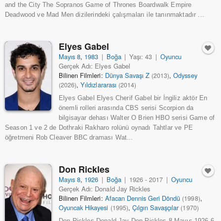
and the City The Sopranos Game of Thrones Boardwalk Empire
Deadwood ve Mad Men dizilerindeki çalışmaları ile tanınmaktadır ...
Elyes Gabel
Mayıs 8
,
1983
|
Boğa
|
Yaşı: 43
|
Oyuncu
Gerçek Adı: Elyes Gabel
Bilinen Filmleri:
Dünya Savaşı Z
,
Odyssey
(2013)
,
Yıldızlararası
(2026)
(2014)
Elyes Gabel Elyes Cherif Gabel bir İngiliz aktör En
önemli rolleri arasında CBS serisi Scorpion da
bilgisayar dehası Walter O Brien HBO serisi Game of
Season 1 ve 2 de Dothraki Rakharo rolünü oynadı Tahtlar ve PE
öğretmeni Rob Cleaver BBC draması Wat...
Don Rickles
Mayıs 8
,
1926
|
Boğa
|
1926 - 2017
|
Oyuncu
Gerçek Adı: Donald Jay Rickles
Bilinen Filmleri:
Afacan Dennis Geri Döndü
,
(1998)
Oyuncak Hikayesi
,
Çılgın Savaşçılar
(1995)
(1970)
Don Rickles Donald Jay Don Rickles 8 Mayıs 1926 6