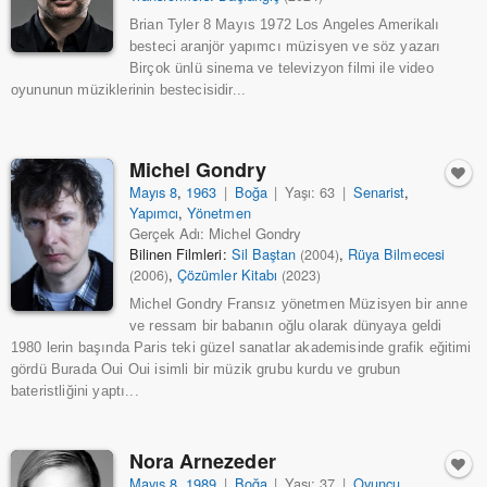
Brian Tyler 8 Mayıs 1972 Los Angeles Amerikalı
besteci aranjör yapımcı müzisyen ve söz yazarı
Birçok ünlü sinema ve televizyon filmi ile video
oyununun müziklerinin bestecisidir...
Michel Gondry
Mayıs 8
,
1963
|
Boğa
|
Yaşı: 63
|
Senarist
,
Yapımcı
,
Yönetmen
Gerçek Adı: Michel Gondry
Bilinen Filmleri:
Sil Baştan
,
Rüya Bilmecesi
(2004)
,
Çözümler Kitabı
(2006)
(2023)
Michel Gondry Fransız yönetmen Müzisyen bir anne
ve ressam bir babanın oğlu olarak dünyaya geldi
1980 lerin başında Paris teki güzel sanatlar akademisinde grafik eğitimi
gördü Burada Oui Oui isimli bir müzik grubu kurdu ve grubun
bateristliğini yaptı...
Nora Arnezeder
Mayıs 8
,
1989
|
Boğa
|
Yaşı: 37
|
Oyuncu