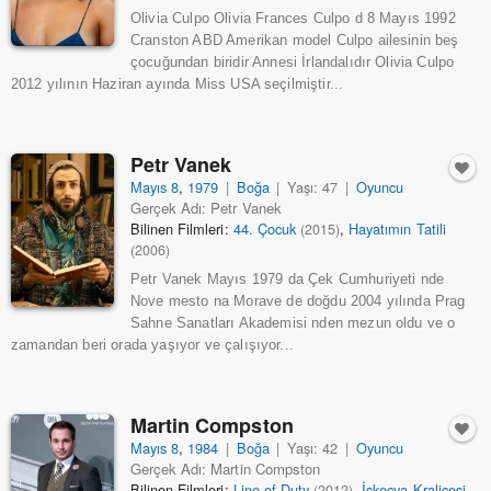
Olivia Culpo Olivia Frances Culpo d 8 Mayıs 1992
Cranston ABD Amerikan model Culpo ailesinin beş
çocuğundan biridir Annesi İrlandalıdır Olivia Culpo
2012 yılının Haziran ayında Miss USA seçilmiştir...
Petr Vanek
Mayıs 8
,
1979
|
Boğa
|
Yaşı: 47
|
Oyuncu
Gerçek Adı: Petr Vanek
Bilinen Filmleri:
44. Çocuk
,
Hayatımın Tatili
(2015)
(2006)
Petr Vanek Mayıs 1979 da Çek Cumhuriyeti nde
Nove mesto na Morave de doğdu 2004 yılında Prag
Sahne Sanatları Akademisi nden mezun oldu ve o
zamandan beri orada yaşıyor ve çalışıyor...
Martin Compston
Mayıs 8
,
1984
|
Boğa
|
Yaşı: 42
|
Oyuncu
Gerçek Adı: Martin Compston
Bilinen Filmleri:
Line of Duty
,
İskoçya Kraliçesi
(2012)