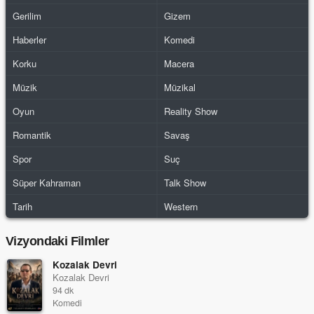
Gerilim
Gizem
Haberler
Komedi
Korku
Macera
Müzik
Müzikal
Oyun
Reality Show
Romantik
Savaş
Spor
Suç
Süper Kahraman
Talk Show
Tarih
Western
Vizyondaki Filmler
Kozalak Devri
Kozalak Devri
94 dk
Komedi