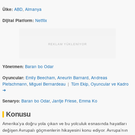
ABD
,
Almanya
Ülke:
Netflix
Dijital Platform:
REKLAM YÜKLENİYOR
Baran bo Odar
Yönetmen:
Emily Beecham
,
Aneurin Barnard
,
Andreas
Oyuncular:
Pietschmann
,
Miguel Bernardeau
|
Tüm Ekip, Oyuncular ve Kadro
➔
Baran bo Odar
,
Jantje Friese
,
Emma Ko
Senaryo:
Konusu
Amerika’ya doğru yola çıkan ve bu yolculuk esnasında hayatları
değişen Avrupalı göçmenlerin hikayesini konu ediyor. Avrupa’nın