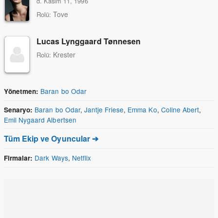
d. Kasım 11, 1996
Tove
Rolü:
Lucas Lynggaard Tønnesen
Krester
Rolü:
Baran bo Odar
Yönetmen:
Baran bo Odar
,
Jantje Friese
,
Emma Ko
,
Coline Abert
,
Senaryo:
Emil Nygaard Albertsen
Tüm Ekip ve Oyuncular ➔
Dark Ways
,
Netflix
Firmalar: