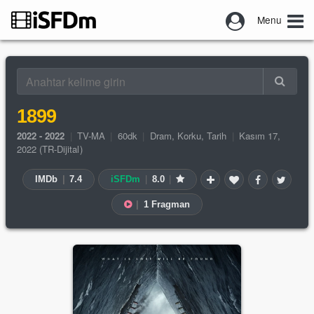
Menu
1899
2022 - 2022
|
TV-MA
|
60dk
|
Dram
,
Korku
,
Tarih
|
Kasım 17,
2022 (TR-Dijital)
IMDb
|
7.4
iSFDm
|
8.0
|
|
1 Fragman