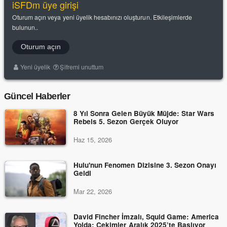
iSFDm üye girişi
Oturum açın veya yeni üyelik hesabınızı oluşturun. Etkileşimlerde
bulunun..
Oturum açın
Yeni üyelik
Şifremi unuttum
Güncel Haberler
8 Yıl Sonra Gelen Büyük Müjde: Star Wars
Rebels 5. Sezon Gerçek Oluyor
Haz 15, 2026
Hulu'nun Fenomen Dizisine 3. Sezon Onayı
Geldi
Mar 22, 2026
David Fincher İmzalı, Squid Game: America
Yolda: Çekimler Aralık 2025’te Başlıyor