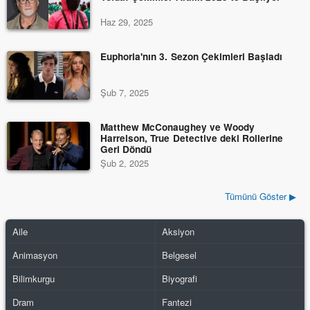
Haz 29, 2025
Euphoria'nın 3. Sezon Çekimleri Başladı
Şub 7, 2025
Matthew McConaughey ve Woody
Harrelson, True Detective deki Rollerine
Geri Döndü
Şub 2, 2025
Tümünü Göster ▶
Aile
Aksiyon
Animasyon
Belgesel
Bilimkurgu
Biyografi
Dram
Fantezi