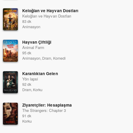
Keloğlan ve Hayvan Dostları
Keloğlan ve Hayvan Dostları
83 dk
Animasyon
Hayvan Çiftliği
Animal Farm
95 dk
Animasyon, Dram, Komedi
Karanlıktan Gelen
Yön lapsi
92 dk
Dram, Korku
Ziyaretçiler: Hesaplaşma
The Strangers: Chapter 3
91 dk
Korku