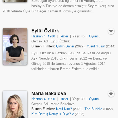
Bozdoğan oyunculuk eğitimlerine Almanya da
başlayıp Türkiye de devam etmiştir Seyirci karşısına
2010 yılında Öyle Bir Geçer Zaman Ki dizisiyle çıkmıştır...
Eylül Öztürk
Haziran 4
,
1986
|
İkizler
|
Yaşı: 40
|
Oyuncu
Gerçek Adı: Eylül Öztürk
Bilinen Filmleri:
Çirkin Şansı
,
Yusuf Yusuf
(2022)
(2014)
Eylül Öztürk 4 Haziran 1986 da Balıkesir de doğdu
Aşk Nerede 2015 Çirkin Sansi 2022 ve Deniz ve
Güneş 2018 ile tanınan oyuncu 1 Ağustos 2014
tarihinden itibaren Emrah Erdemir ile evlidir...
Maria Bakalova
Haziran 4
,
1996
|
İkizler
|
Yaşı: 30
|
Oyuncu
Gerçek Adı: Maria Bakalova
Bilinen Filmleri:
Katil Kim?
,
The Bubble
,
(2022)
(2022)
Kim Demiş Kötüyüz Diye? 2
(2025)