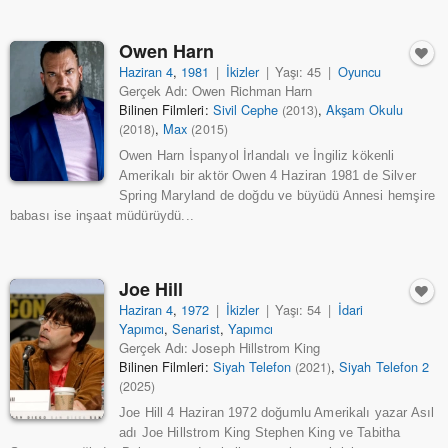
Owen Harn
Haziran 4
,
1981
|
İkizler
|
Yaşı: 45
|
Oyuncu
Gerçek Adı: Owen Richman Harn
Bilinen Filmleri:
Sivil Cephe
,
Akşam Okulu
(2013)
,
Max
(2018)
(2015)
Owen Harn İspanyol İrlandalı ve İngiliz kökenli
Amerikalı bir aktör Owen 4 Haziran 1981 de Silver
Spring Maryland de doğdu ve büyüdü Annesi hemşire
babası ise inşaat müdürüydü...
Joe Hill
Haziran 4
,
1972
|
İkizler
|
Yaşı: 54
|
İdari
Yapımcı
,
Senarist
,
Yapımcı
Gerçek Adı: Joseph Hillstrom King
Bilinen Filmleri:
Siyah Telefon
,
Siyah Telefon 2
(2021)
(2025)
Joe Hill 4 Haziran 1972 doğumlu Amerikalı yazar Asıl
adı Joe Hillstrom King Stephen King ve Tabitha