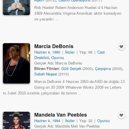
Rob Huebel Robert Anderson Huebel d 4 Haziran
1969 Alexandria Virginia Amerikalı aktör komedyen
ve yazardır ...
Marcia DeBonis
Haziran 4
,
1960
|
İkizler
|
Yaşı: 66
|
Cast
Direktörü
,
Oyuncu
Gerçek Adı: Marcia DeBonis
Bilinen Filmleri:
Gizli Gerçek
,
Çarpışma
,
(2000)
(2002)
Sabah Neşesi
(2010)
Marcia DeBonis 4 Haziran 1960 da ABD de doğdu 13
Going on 30 2004 Whatever Works 2009 ve Letters
to Juliet 2010 üzerine çalışmaları ile tanınır ...
Mandela Van Peebles
Haziran 4
,
1994
|
İkizler
|
Yaşı: 32
|
Oyuncu
Gerçek Adı: Mandela Mali Van Peebles