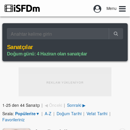
Menu
Sanatçılar
Doğum günü: 4 Haziran olan sanatçılar
REKLAM YÜKLENİYOR
1-25 den 44 Sanatçı
|
◀ Önceki
|
Sonraki ▶
Sırala:
Popülerite
▼
|
A-Z
|
Doğum Tarihi
|
Vefat Tarihi
|
Favorileriniz