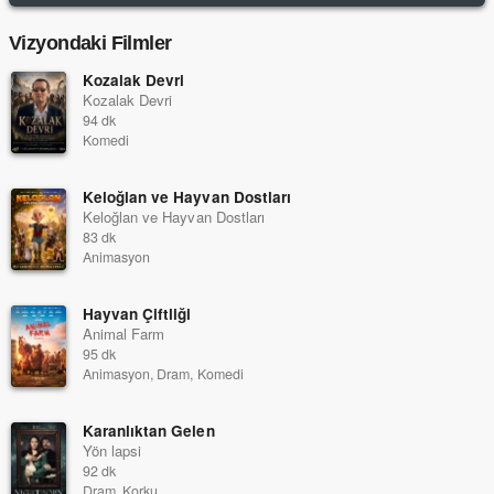
Vizyondaki Filmler
Kozalak Devri
Kozalak Devri
94 dk
Komedi
Keloğlan ve Hayvan Dostları
Keloğlan ve Hayvan Dostları
83 dk
Animasyon
Hayvan Çiftliği
Animal Farm
95 dk
Animasyon, Dram, Komedi
Karanlıktan Gelen
Yön lapsi
92 dk
Dram, Korku