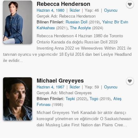
Rebecca Henderson
Haziran 4
,
1980
|
İkizler
|
Yaşı: 46
|
Oyuncu
Gerçek Adı: Rebecca Henderson
Bilinen Filmleri:
Russian Doll
,
Yalnız Bir Evin
(2019)
Kahkahası
,
The Acolyte
(2021)
(2024)
Rebecca Henderson 4 Haziran 1980 de Toronto
Ontario Kanada da doğdu Russian Doll 2019
Inventing Anna 2022 ve Werewolves Within 2021 ile
tanınan oyuncu ve yapımcıdır 18 Eylül 2016 dan beri Leslye Headland
ile evlidir...
Michael Greyeyes
Haziran 4
,
1967
|
İkizler
|
Yaşı: 59
|
Oyuncu
Gerçek Adı: Michael Greyeyes
Bilinen Filmleri:
Tepki
,
Togo
,
Ateş
(2022)
(2019)
Fırtınası
(1998)
Michael Greyeyes Yerli Kanadalı bir aktör dansçı
koreograf yönetmen ve eğitimcidir O Saskatchewan
daki Muskeg Lake First Nation dan Plains Cree...