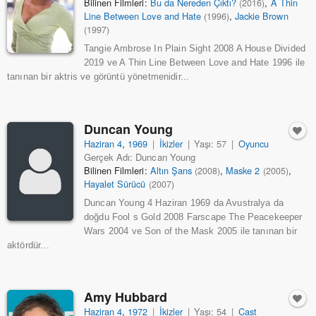
Bilinen Filmleri:
Bu da Nereden Çıktı?
,
A Thin
(2016)
Line Between Love and Hate
,
Jackie Brown
(1996)
(1997)
Tangie Ambrose In Plain Sight 2008 A House Divided
2019 ve A Thin Line Between Love and Hate 1996 ile
tanınan bir aktris ve görüntü yönetmenidir...
Duncan Young
Haziran 4
,
1969
|
İkizler
|
Yaşı: 57
|
Oyuncu
Gerçek Adı: Duncan Young
Bilinen Filmleri:
Altın Şans
,
Maske 2
,
(2008)
(2005)
Hayalet Sürücü
(2007)
Duncan Young 4 Haziran 1969 da Avustralya da
doğdu Fool s Gold 2008 Farscape The Peacekeeper
Wars 2004 ve Son of the Mask 2005 ile tanınan bir
aktördür...
Amy Hubbard
Haziran 4
,
1972
|
İkizler
|
Yaşı: 54
|
Cast