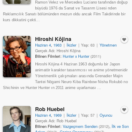
Ramon Velez ve Mercedes Luciano tarafından doğup
büyüdü 1976 da Sanat ve Tasarım Lisesi nden
Reklamcılık Sanatı bölümünden mezun oldu ancak Film Takdirinde bir
kurs dikkatini çekti...
Hiroshi Kôjina
Haziran 4
,
1963
|
İkizler
|
Yaşı: 63
|
Yönetmen
Gerçek Adı: Hiroshi Kôjina
Bilinen Filmleri:
Hunter x Hunter
(2011)
Hiroshi Kōjina 4 Haziran 1963 doğumlu bir Japon
animatör karakter tasarımcısı ve anime yönetmenidir
Yönetmenlik çalışmaları arasında Grenadier Majin
Tantei Nōgami Neuro Kiba Rainbow Nisha Rokubō no
Shichinin ve Hunter Hunter ın 2011 anime uyarlaması ...
Rob Huebel
Haziran 4
,
1969
|
İkizler
|
Yaşı: 57
|
Oyuncu
Gerçek Adı: Rob Huebel
Bilinen Filmleri:
Vazgeçmem Senden
,
İlk ve Son
(2012)
Aşkım
,
Casino Operasyonu
(2012)
(2017)