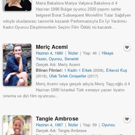
Maria Bakalova Mariya Valçeva Bakalova d 4
Haziran 1996 Bulgar oyuncu 2020 yapımı sahte
belgesel Borat Subsequent Moviefilm Tutar Sağdiyev
rolüyle uluslararası tanınırlık kazandı Performansıyla En İyi Yardımcı
Kadın Oyuncu Eleştirmenlerin Seçimi Film Ödülü nü kazandı...
Meriç Acemi
Haziran 4
,
1980
|
İkizler
|
Yaşı: 46
|
Hikaye
Yazarı
,
Oyuncu
,
Senarist
Gerçek Adı: Meriç Acemi
Bilinen Filmleri:
1 Kadin 1 Erkek
,
Erkenci Kuş
(2008)
,
Ufak Tefek Cinayetler
(2018)
(2017)
Meriç Acemi veya gerçek adıyla Meriç Taşçıoğlu d 4
Haziran 1980 İstanbul Türk senaryo yazarı tiyatro
sinema ve dizi film oyuncusu...
Tangie Ambrose
Haziran 4
,
1967
|
İkizler
|
Yaşı: 59
|
Oyuncu
Gerçek Adı: Tangie Ambrose