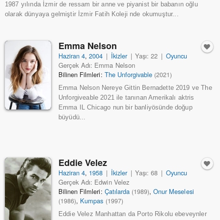
1987 yılında İzmir de ressam bir anne ve piyanist bir babanın oğlu
olarak dünyaya gelmiştir İzmir Fatih Koleji nde okumuştur...
Emma Nelson
Haziran 4
,
2004
|
İkizler
|
Yaşı: 22
|
Oyuncu
Gerçek Adı: Emma Nelson
Bilinen Filmleri:
The Unforgivable
(2021)
Emma Nelson Nereye Gittin Bernadette 2019 ve The
Unforgiveable 2021 ile tanınan Amerikalı aktris
Emma IL Chicago nun bir banliyösünde doğup
büyüdü...
Eddie Velez
Haziran 4
,
1958
|
İkizler
|
Yaşı: 68
|
Oyuncu
Gerçek Adı: Edwin Velez
Bilinen Filmleri:
Çatılarda
,
Onur Meselesi
(1989)
,
Kumpas
(1986)
(1997)
Eddie Velez Manhattan da Porto Rikolu ebeveynler