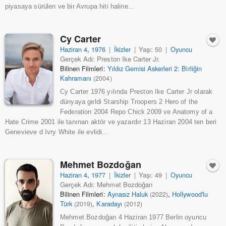
piyasaya sürülen ve bir Avrupa hiti haline...
Cy Carter
Haziran 4
,
1976
|
İkizler
|
Yaşı: 50
|
Oyuncu
Gerçek Adı: Preston Ike Carter Jr.
Bilinen Filmleri:
Yıldız Gemisi Askerleri 2: Birliğin
Kahramanı
(2004)
Cy Carter 1976 yılında Preston Ike Carter Jr olarak
dünyaya geldi Starship Troopers 2 Hero of the
Federation 2004 Repo Chick 2009 ve Anatomy of a
Hate Crime 2001 ile tanınan aktör ve yazardır 13 Haziran 2004 ten beri
Genevieve d Ivry White ile evlidi...
Mehmet Bozdoğan
Haziran 4
,
1977
|
İkizler
|
Yaşı: 49
|
Oyuncu
Gerçek Adı: Mehmet Bozdoğan
Bilinen Filmleri:
Aynasız Haluk
,
Hollywood'lu
(2022)
Türk
,
Karadayı
(2019)
(2012)
Mehmet Bozdoğan 4 Haziran 1977 Berlin oyuncu