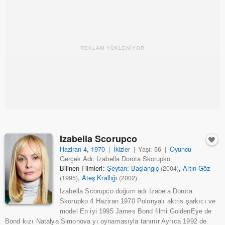
REKLAM YÜKLENİYOR
Izabella Scorupco
Haziran 4
,
1970
|
İkizler
|
Yaşı: 56
|
Oyuncu
Gerçek Adı: Izabella Dorota Skorupko
Bilinen Filmleri:
Şeytan: Başlangıç
,
Altın Göz
(2004)
,
Ateş Krallığı
(1995)
(2002)
Izabella Scorupco doğum adı Izabela Dorota
Skorupko 4 Haziran 1970 Polonyalı aktris şarkıcı ve
model En iyi 1995 James Bond filmi GoldenEye de
Bond kızı Natalya Simonova yı oynamasıyla tanınır Ayrıca 1992 de