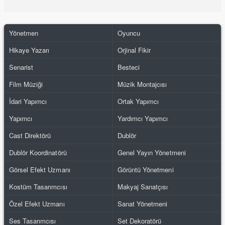
Yönetmen
Oyuncu
Hikaye Yazarı
Orjinal Fikir
Senarist
Besteci
Film Müziği
Müzik Montajcısı
İdari Yapımcı
Ortak Yapımcı
Yapımcı
Yardımcı Yapımcı
Cast Direktörü
Dublör
Dublör Koordinatörü
Genel Yayın Yönetmeni
Görsel Efekt Uzmanı
Görüntü Yönetmeni
Kostüm Tasarımcısı
Makyaj Sanatçısı
Özel Efekt Uzmanı
Sanat Yönetmeni
Ses Tasarımcısı
Set Dekoratörü