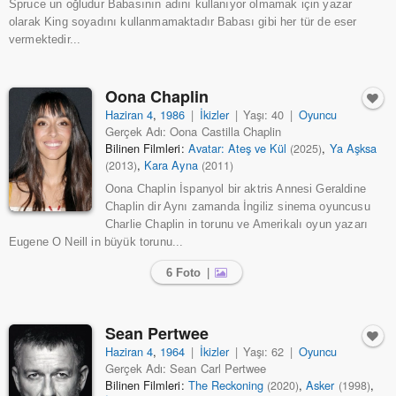
Spruce un oğludur Babasının adını kullanıyor olmamak için yazar
olarak King soyadını kullanmamaktadır Babası gibi her tür de eser
vermektedir...
Oona Chaplin
Haziran 4
,
1986
|
İkizler
|
Yaşı: 40
|
Oyuncu
Gerçek Adı: Oona Castilla Chaplin
Bilinen Filmleri:
Avatar: Ateş ve Kül
,
Ya Aşksa
(2025)
,
Kara Ayna
(2013)
(2011)
Oona Chaplin İspanyol bir aktris Annesi Geraldine
Chaplin dir Aynı zamanda İngiliz sinema oyuncusu
Charlie Chaplin in torunu ve Amerikalı oyun yazarı
Eugene O Neill in büyük torunu...
6 Foto
|
Sean Pertwee
Haziran 4
,
1964
|
İkizler
|
Yaşı: 62
|
Oyuncu
Gerçek Adı: Sean Carl Pertwee
Bilinen Filmleri:
The Reckoning
,
Asker
,
(2020)
(1998)