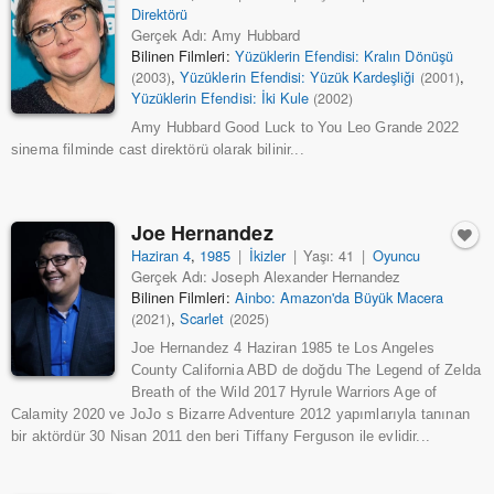
Direktörü
Gerçek Adı: Amy Hubbard
Bilinen Filmleri:
Yüzüklerin Efendisi: Kralın Dönüşü
,
Yüzüklerin Efendisi: Yüzük Kardeşliği
,
(2003)
(2001)
Yüzüklerin Efendisi: İki Kule
(2002)
Amy Hubbard Good Luck to You Leo Grande 2022
sinema filminde cast direktörü olarak bilinir...
Joe Hernandez
Haziran 4
,
1985
|
İkizler
|
Yaşı: 41
|
Oyuncu
Gerçek Adı: Joseph Alexander Hernandez
Bilinen Filmleri:
Ainbo: Amazon'da Büyük Macera
,
Scarlet
(2021)
(2025)
Joe Hernandez 4 Haziran 1985 te Los Angeles
County California ABD de doğdu The Legend of Zelda
Breath of the Wild 2017 Hyrule Warriors Age of
Calamity 2020 ve JoJo s Bizarre Adventure 2012 yapımlarıyla tanınan
bir aktördür 30 Nisan 2011 den beri Tiffany Ferguson ile evlidir...