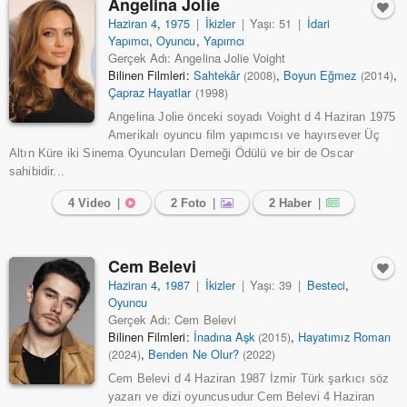
Angelina Jolie
Haziran 4
,
1975
|
İkizler
|
Yaşı: 51
|
İdari
Yapımcı
,
Oyuncu
,
Yapımcı
Gerçek Adı: Angelina Jolie Voight
Bilinen Filmleri:
Sahtekâr
,
Boyun Eğmez
,
(2008)
(2014)
Çapraz Hayatlar
(1998)
Angelina Jolie önceki soyadı Voight d 4 Haziran 1975
Amerikalı oyuncu film yapımcısı ve hayırsever Üç
Altın Küre iki Sinema Oyuncuları Derneği Ödülü ve bir de Oscar
sahibidir...
4 Video
|
2 Foto
|
2 Haber
|
Cem Belevi
Haziran 4
,
1987
|
İkizler
|
Yaşı: 39
|
Besteci
,
Oyuncu
Gerçek Adı: Cem Belevi
Bilinen Filmleri:
İnadına Aşk
,
Hayatımız Roman
(2015)
,
Benden Ne Olur?
(2024)
(2022)
Cem Belevi d 4 Haziran 1987 İzmir Türk şarkıcı söz
yazarı ve dizi oyuncusudur Cem Belevi 4 Haziran