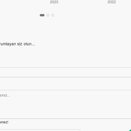
4
2023
2022
rumlayan siz olun...
nmez!