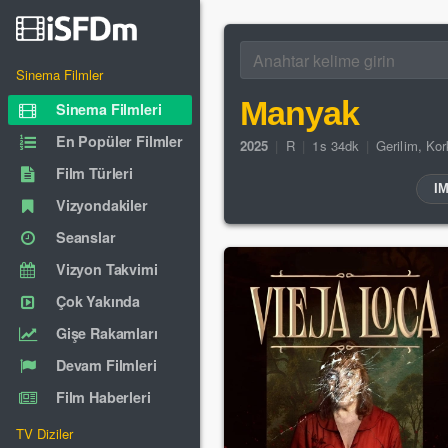
Sinema Filmler
Manyak
Sinema Filmleri
En Popüler Filmler
2025
|
R
|
1s 34dk
|
Gerilim
,
Kor
Film Türleri
I
Vizyondakiler
Seanslar
Vizyon Takvimi
Çok Yakında
Gişe Rakamları
Devam Filmleri
Film Haberleri
TV Diziler