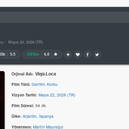
ku
|
Mayıs 22, 2026 (TR)
MDb
|
5.5
iSFDm
|
6.0
|
Orjinal Adı:
Vieja Loca
Gerilim
,
Korku
Film Türü:
Mayıs 22, 2026 (TR)
Vizyon Tarihi:
94 dk.
Film Süresi:
Arjantin
,
İspanya
Ülke:
Martín Mauregui
Yönetmen: