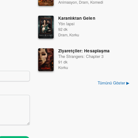
2022
2021
Animasyon, Dram, Komedi
Karanlıktan Gelen
Yön lapsi
92 dk
Dram, Korku
Ziyaretçiler: Hesaplaşma
The Strangers: Chapter 3
91 dk
Korku
Tümünü Göster ▶