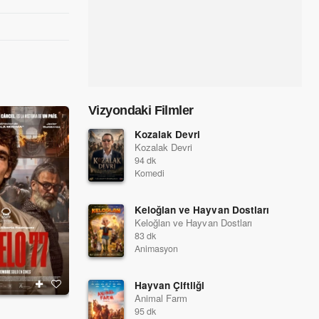
Vizyondaki Filmler
Kozalak Devri
Kozalak Devri
94 dk
Komedi
Keloğlan ve Hayvan Dostları
Keloğlan ve Hayvan Dostları
83 dk
Animasyon
Hayvan Çiftliği
Animal Farm
Şeytan Uykuda
Kasa: Büyük Soygu
95 dk