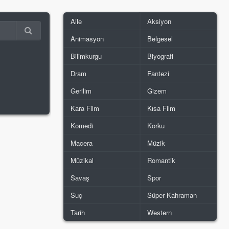
Aile
Aksiyon
Animasyon
Belgesel
Bilimkurgu
Biyografi
Dram
Fantezi
Gerilim
Gizem
Kara Film
Kısa Film
Komedi
Korku
Macera
Müzik
Müzikal
Romantik
Savaş
Spor
Suç
Süper Kahraman
Tarih
Western