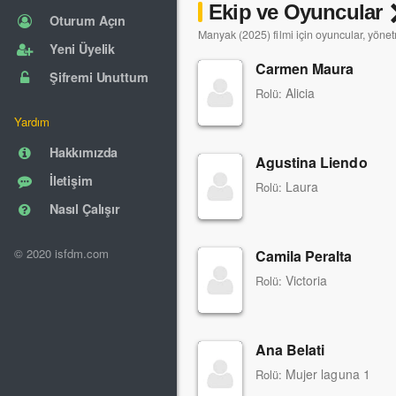
Ekip ve Oyuncular
Oturum Açın
Manyak (2025) filmi için oyuncular, yönet
Yeni Üyelik
Carmen Maura
Şifremi Unuttum
Alicia
Rolü:
Yardım
Hakkımızda
Agustina Liendo
İletişim
Laura
Rolü:
Nasıl Çalışır
© 2020 isfdm.com
Camila Peralta
Victoria
Rolü:
Ana Belati
Mujer laguna 1
Rolü: