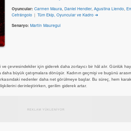
Carmen Maura
,
Daniel Hendler
,
Agustina Liendo
,
E
Oyuncular:
Cetrángolo
|
Tüm Ekip, Oyuncular ve Kadro ➔
Martín Mauregui
Senaryo:
si ve çevresindekiler için giderek daha zorlayıcı bir hâl alır. Günlük hay
a daha büyük çatışmalara dönüşür. Kadının geçmişi ve bugünü arasın
arkasındaki nedenler daha net görülmeye başlar. Bu süreç, hem karakt
şkilerini derinleştirirken, gerilim giderek artar.
REKLAM YÜKLENİYOR