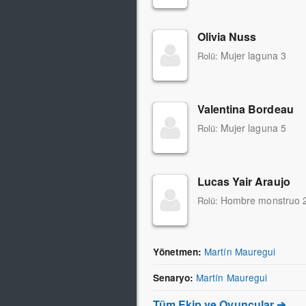
Olivia Nuss
Mujer laguna 3
Rolü:
Valentina Bordeau
Mujer laguna 5
Rolü:
Lucas Yair Araujo
Hombre monstruo 
Rolü:
Martín Mauregui
Yönetmen:
Martín Mauregui
Senaryo:
Tüm Ekip ve Oyuncular ➔