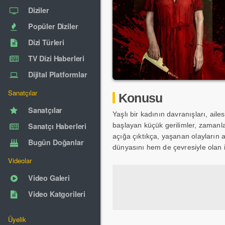
Diziler
Popüler Diziler
Dizi Türleri
TV Dizi Haberleri
Dijital Platformlar
Sanatçılar
Konusu
Sanatçılar
Yaşlı bir kadının davranışları, aile
Sanatçı Haberleri
başlayan küçük gerilimler, zamanl
açığa çıktıkça, yaşanan olayların 
Bugün Doğanlar
dünyasını hem de çevresiyle olan ili
Videolar
Video Galeri
Video Katgorileri
Üyelik