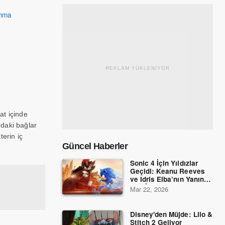
mma
REKLAM YÜKLENİYOR
at içinde
daki bağlar
erin iç
Güncel Haberler
Sonic 4 İçin Yıldızlar
Geçidi: Keanu Reeves
ve Idris Elba’nın Yanına
Dev İsimler Katıldı!
Mar 22, 2026
Disney'den Müjde: Lilo &
Stitch 2 Geliyor