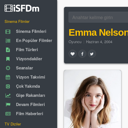
Sinema Filmler
Emma Nelso
Sinema Filmleri
En Popüler Filmler
Oyuncu
|
Haziran 4, 2004
Film Türleri
Vizyondakiler
Seanslar
Vizyon Takvimi
Çok Yakında
Gişe Rakamları
Devam Filmleri
Film Haberleri
TV Diziler