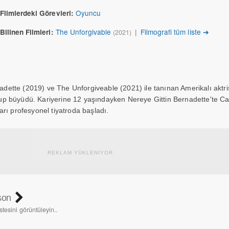
Oyuncu
Filmlerdeki Görevleri:
The Unforgivable
|
Filmografi tüm liste ➔
Bilinen Filmleri:
(2021)
adette (2019) ve The Unforgiveable (2021) ile tanınan Amerikalı aktris
p büyüdü. Kariyerine 12 yaşındayken Nereye Gittin Bernadette'te Cat
arı profesyonel tiyatroda başladı.
REKLAM YÜKLENİYOR
son
stesini görüntüleyin..