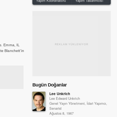
Yapım Koordinatörü
Yapım Tasarımcısı
. Emma, ​​IL
REKLAM YÜKLENİYOR
e Blanchett'in
Bugün Doğanlar
Lee Unkrich
Lee Edward Unkrich
Genel Yayın Yönetmeni, İdari Yapımcı,
Senarist
Ağustos 8, 1967