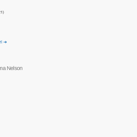
21)
ri ➔
a Nelson