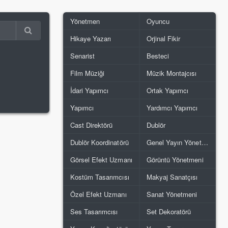
Yönetmen
Oyuncu
Hikaye Yazarı
Orjinal Fikir
Senarist
Besteci
Film Müziği
Müzik Montajcısı
İdari Yapımcı
Ortak Yapımcı
Yapımcı
Yardımcı Yapımcı
Cast Direktörü
Dublör
Dublör Koordinatörü
Genel Yayın Yönetmeni
Görsel Efekt Uzmanı
Görüntü Yönetmeni
Kostüm Tasarımcısı
Makyaj Sanatçısı
Özel Efekt Uzmanı
Sanat Yönetmeni
Ses Tasarımcısı
Set Dekoratörü