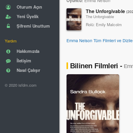
Emma Nelson
Oyuncu:
Oturum Açın
The Unforgivable
(20
Yeni Üyelik
The Unforgivable
Rolü:
Emily Malcolm
Şifremi Unuttum
Emma Nelson Tüm Filmleri ve Dizile
Yardım
Hakkımızda
İletişim
Bilinen Filmleri -
Emm
Nasıl Çalışır
© 2020 isfdm.com