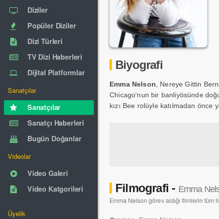
Diziler
Popüler Diziler
Dizi Türleri
TV Dizi Haberleri
Biyografi
Dijital Platformlar
Emma Nelson
, Nereye Gittin Bern
Sanatçılar
Chicago'nun bir banliyösünde doğu
kızı Bee rolüyle katılmadan önce y
Sanatçılar
Sanatçı Haberleri
Bugün Doğanlar
Videolar
Video Galeri
Filmografi -
Video Katgorileri
Emma Nel
Emma Nelson görev aldığı filmlerin tüm li
Üyelik