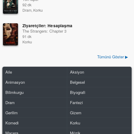
92 dk
Dram, Korku
Ziyaretçiler: Hesaplaşma
The Strangers: Chapter 3
91 dk
Korku
Tümünü Göster ▶
Aile
Aksiyon
Animasyon
Belgesel
Bilimkurgu
Biyografi
Dram
Fantezi
Gerilim
Gizem
Komedi
Korku
Macera
Müzik