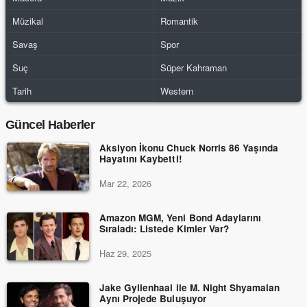
Müzikal
Romantik
Savaş
Spor
Suç
Süper Kahraman
Tarih
Western
Güncel Haberler
Aksiyon İkonu Chuck Norris 86 Yaşında
Hayatını Kaybetti!
Mar 22, 2026
Amazon MGM, Yeni Bond Adaylarını
Sıraladı: Listede Kimler Var?
Haz 29, 2025
Jake Gyllenhaal ile M. Night Shyamalan
Aynı Projede Buluşuyor