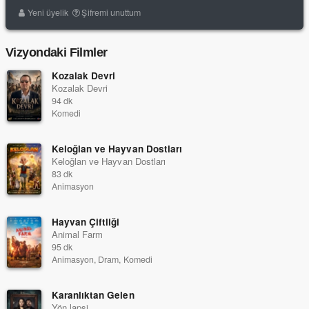
Yeni üyelik
Şifremi unuttum
Vizyondaki Filmler
Kozalak Devri
Kozalak Devri
94 dk
Komedi
Keloğlan ve Hayvan Dostları
Keloğlan ve Hayvan Dostları
83 dk
Animasyon
Hayvan Çiftliği
Animal Farm
95 dk
Animasyon, Dram, Komedi
Karanlıktan Gelen
Yön lapsi