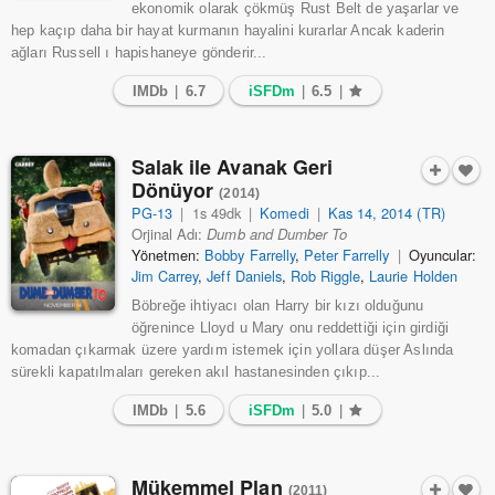
ekonomik olarak çökmüş Rust Belt de yaşarlar ve
hep kaçıp daha bir hayat kurmanın hayalini kurarlar Ancak kaderin
ağları Russell ı hapishaneye gönderir...
IMDb
|
6.7
iSFDm
|
6.5
|
Salak ile Avanak Geri
Dönüyor
(2014)
PG-13
|
1s 49dk
|
Komedi
|
Kas 14, 2014 (TR)
Orjinal Adı:
Dumb and Dumber To
Yönetmen:
Bobby Farrelly
,
Peter Farrelly
|
Oyuncular:
Jim Carrey
,
Jeff Daniels
,
Rob Riggle
,
Laurie Holden
Böbreğe ihtiyacı olan Harry bir kızı olduğunu
öğrenince Lloyd u Mary onu reddettiği için girdiği
komadan çıkarmak üzere yardım istemek için yollara düşer Aslında
sürekli kapatılmaları gereken akıl hastanesinden çıkıp...
IMDb
|
5.6
iSFDm
|
5.0
|
Mükemmel Plan
(2011)