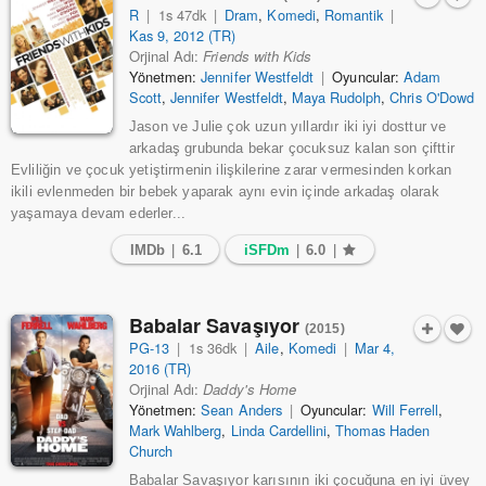
R
|
1s 47dk
|
Dram
,
Komedi
,
Romantik
|
Kas 9, 2012 (TR)
Orjinal Adı:
Friends with Kids
Yönetmen:
Jennifer Westfeldt
|
Oyuncular:
Adam
Scott
,
Jennifer Westfeldt
,
Maya Rudolph
,
Chris O'Dowd
Jason ve Julie çok uzun yıllardır iki iyi dosttur ve
arkadaş grubunda bekar çocuksuz kalan son çifttir
Evliliğin ve çocuk yetiştirmenin ilişkilerine zarar vermesinden korkan
ikili evlenmeden bir bebek yaparak aynı evin içinde arkadaş olarak
yaşamaya devam ederler...
IMDb
|
6.1
iSFDm
|
6.0
|
Babalar Savaşıyor
(2015)
PG-13
|
1s 36dk
|
Aile
,
Komedi
|
Mar 4,
2016 (TR)
Orjinal Adı:
Daddy's Home
Yönetmen:
Sean Anders
|
Oyuncular:
Will Ferrell
,
Mark Wahlberg
,
Linda Cardellini
,
Thomas Haden
Church
Babalar Savaşıyor karısının iki çocuğuna en iyi üvey