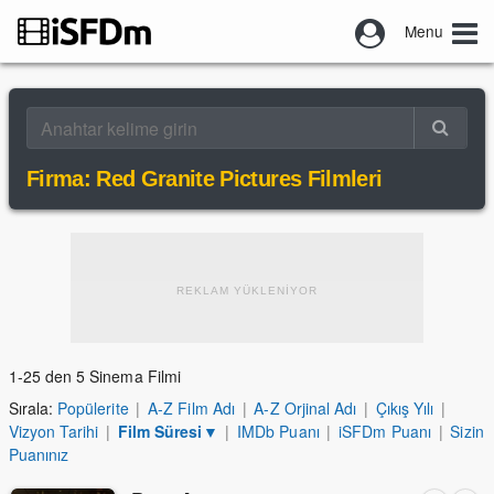
Menu
Firma: Red Granite Pictures Filmleri
REKLAM YÜKLENİYOR
1-25 den 5 Sinema Filmi
Sırala:
Popülerite
|
A-Z Film Adı
|
A-Z Orjinal Adı
|
Çıkış Yılı
|
Vizyon Tarihi
|
Film Süresi
▼
|
IMDb Puanı
|
iSFDm Puanı
|
Sizin
Puanınız