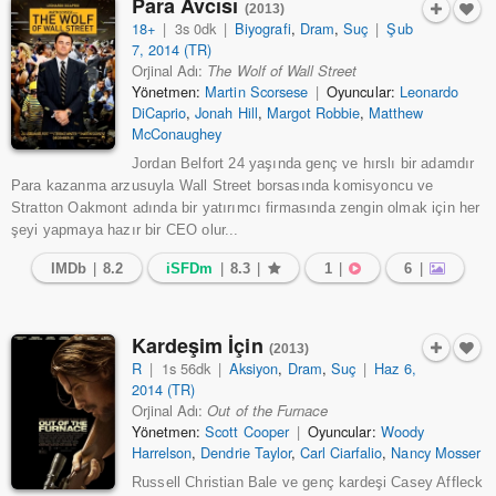
Para Avcısı
(2013)
18+
|
3s 0dk
|
Biyografi
,
Dram
,
Suç
|
Şub
7, 2014 (TR)
Orjinal Adı:
The Wolf of Wall Street
Yönetmen:
Martin Scorsese
|
Oyuncular:
Leonardo
DiCaprio
,
Jonah Hill
,
Margot Robbie
,
Matthew
McConaughey
Jordan Belfort 24 yaşında genç ve hırslı bir adamdır
Para kazanma arzusuyla Wall Street borsasında komisyoncu ve
Stratton Oakmont adında bir yatırımcı firmasında zengin olmak için her
şeyi yapmaya hazır bir CEO olur...
1
6
IMDb
|
8.2
iSFDm
|
8.3
|
|
|
Kardeşim İçin
(2013)
R
|
1s 56dk
|
Aksiyon
,
Dram
,
Suç
|
Haz 6,
2014 (TR)
Orjinal Adı:
Out of the Furnace
Yönetmen:
Scott Cooper
|
Oyuncular:
Woody
Harrelson
,
Dendrie Taylor
,
Carl Ciarfalio
,
Nancy Mosser
Russell Christian Bale ve genç kardeşi Casey Affleck