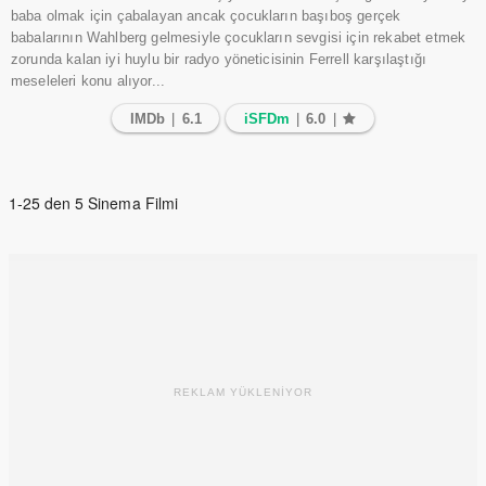
baba olmak için çabalayan ancak çocukların başıboş gerçek
babalarının Wahlberg gelmesiyle çocukların sevgisi için rekabet etmek
zorunda kalan iyi huylu bir radyo yöneticisinin Ferrell karşılaştığı
meseleleri konu alıyor...
IMDb
|
6.1
iSFDm
|
6.0
|
1-25 den 5 Sinema Filmi
REKLAM YÜKLENİYOR