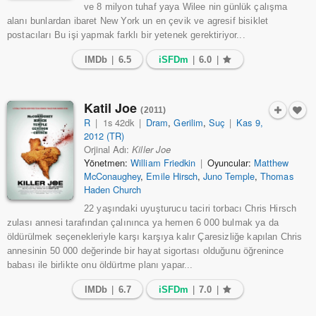
ve 8 milyon tuhaf yaya Wilee nin günlük çalışma
alanı bunlardan ibaret New York un en çevik ve agresif bisiklet
postacıları Bu işi yapmak farklı bir yetenek gerektiriyor...
IMDb
|
6.5
iSFDm
|
6.0
|
Katil Joe
(2011)
R
|
1s 42dk
|
Dram
,
Gerilim
,
Suç
|
Kas 9,
2012 (TR)
Orjinal Adı:
Killer Joe
Yönetmen:
William Friedkin
|
Oyuncular:
Matthew
McConaughey
,
Emile Hirsch
,
Juno Temple
,
Thomas
Haden Church
22 yaşındaki uyuşturucu taciri torbacı Chris Hirsch
zulası annesi tarafından çalınınca ya hemen 6 000 bulmak ya da
öldürülmek seçenekleriyle karşı karşıya kalır Çaresizliğe kapılan Chris
annesinin 50 000 değerinde bir hayat sigortası olduğunu öğrenince
babası ile birlikte onu öldürtme planı yapar...
IMDb
|
6.7
iSFDm
|
7.0
|