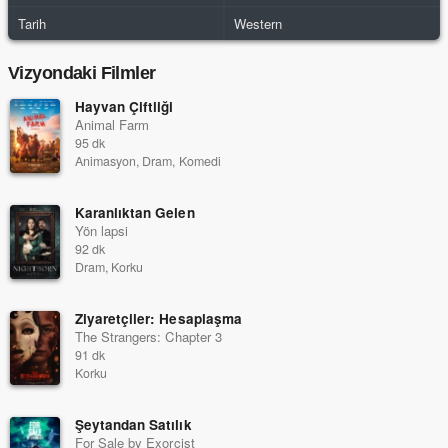
Tarih
Western
Vizyondaki Filmler
Hayvan Çiftliği
Animal Farm
95 dk
Animasyon, Dram, Komedi
Karanlıktan Gelen
Yön lapsi
92 dk
Dram, Korku
Ziyaretçiler: Hesaplaşma
The Strangers: Chapter 3
91 dk
Korku
Şeytandan Satılık
For Sale by Exorcist