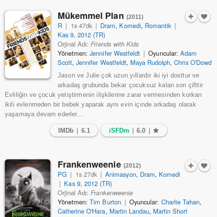
Mükemmel Plan
(2011)
R
|
1s 47dk
|
Dram
,
Komedi
,
Romantik
|
Kas 9, 2012 (TR)
Orjinal Adı:
Friends with Kids
Yönetmen:
Jennifer Westfeldt
|
Oyuncular:
Adam
Scott
,
Jennifer Westfeldt
,
Maya Rudolph
,
Chris O'Dowd
Jason ve Julie çok uzun yıllardır iki iyi dosttur ve
arkadaş grubunda bekar çocuksuz kalan son çifttir
Evliliğin ve çocuk yetiştirmenin ilişkilerine zarar vermesinden korkan
ikili evlenmeden bir bebek yaparak aynı evin içinde arkadaş olarak
yaşamaya devam ederler...
IMDb
|
6.1
iSFDm
|
6.0
|
Frankenweenie
(2012)
PG
|
1s 27dk
|
Animasyon
,
Dram
,
Komedi
|
Kas 9, 2012 (TR)
Orjinal Adı:
Frankenweenie
Yönetmen:
Tim Burton
|
Oyuncular:
Charlie Tahan
,
Catherine O'Hara
,
Martin Landau
,
Martin Short