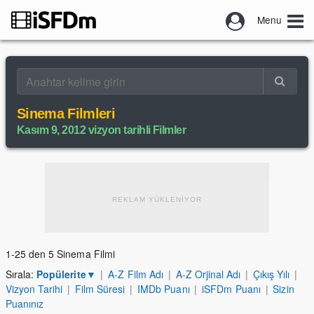
Menu
Sinema Filmleri
Kasım 9, 2012 vizyon tarihli Filmler
REKLAM YÜKLENİYOR
1-25 den 5 Sinema Filmi
Sırala:
Popülerite
▼
|
A-Z Film Adı
|
A-Z Orjinal Adı
|
Çıkış Yılı
|
Vizyon Tarihi
|
Film Süresi
|
IMDb Puanı
|
iSFDm Puanı
|
Sizin
Puanınız