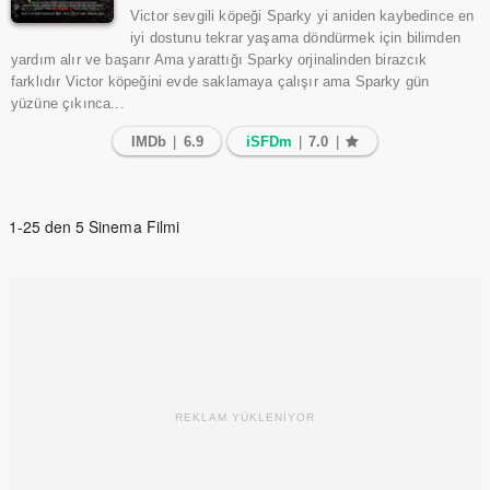
Victor sevgili köpeği Sparky yi aniden kaybedince en
iyi dostunu tekrar yaşama döndürmek için bilimden
yardım alır ve başarır Ama yarattığı Sparky orjinalinden birazcık
farklıdır Victor köpeğini evde saklamaya çalışır ama Sparky gün
yüzüne çıkınca...
IMDb
|
6.9
iSFDm
|
7.0
|
1-25 den 5 Sinema Filmi
REKLAM YÜKLENİYOR