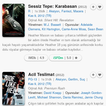
Sessiz Tepe: Karabasan
(2012)
R
|
1s 35dk
|
Aksiyon
,
Fantezi
,
Macera
|
Kas 9, 2012 (TR)
Orjinal Adı:
Silent Hill: Revelation
Yönetmen:
M.J. Bassett
|
Oyuncular:
Adelaide
Clemens
,
Kit Harington
,
Carrie-Anne Moss
,
Sean Bean
Heather Mason ve babası yıllarca tehlikeli güçlerden
bir adım ötede Heather ın tam olarak anlamadığı bir
kaçak hayatı yaşamaktadırlar Heather 18 yaş gününün arifesinde korku
dolu rüyalar görmeye başlar ve babası ortadan kaybolur...
IMDb
|
4.9
iSFDm
|
5.0
|
Acil Teslimat
(2012)
PG-13
|
1s 31dk
|
Aksiyon
,
Gerilim
,
Suç
|
Kas 9, 2012 (TR)
Orjinal Adı:
Premium Rush
Yönetmen:
David Koepp
|
Oyuncular:
Joseph Gordon-
Levitt
,
Michael Shannon
,
Dania Ramirez
,
Jamie Chung
Çılgın taksi şoförleri hızla geçen arabalar açık kapılar