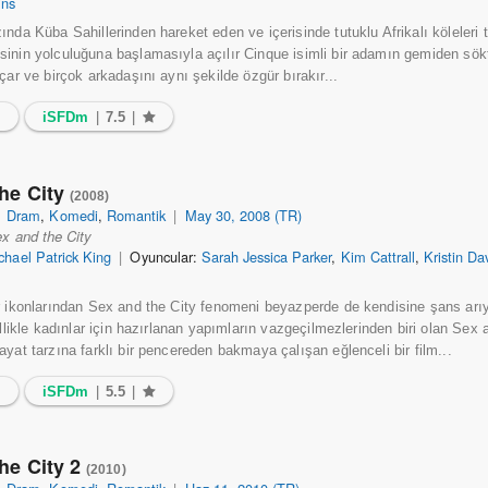
ins
ında Küba Sahillerinden hareket eden ve içerisinde tutuklu Afrikalı köleleri 
inin yolculuğuna başlamasıyla açılır Cinque isimli bir adamın gemiden sökt
çar ve birçok arkadaşını aynı şekilde özgür bırakır...
3
iSFDm
|
7.5
|
he City
(2008)
|
Dram
,
Komedi
,
Romantik
|
May 30, 2008 (TR)
x and the City
chael Patrick King
|
Oyuncular:
Sarah Jessica Parker
,
Kim Cattrall
,
Kristin Da
r ikonlarından Sex and the City fenomeni beyazperde de kendisine şans arı
ellikle kadınlar için hazırlanan yapımların vazgeçilmezlerinden biri olan Sex 
yat tarzına farklı bir pencereden bakmaya çalışan eğlenceli bir film...
6
iSFDm
|
5.5
|
he City 2
(2010)