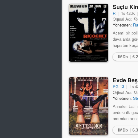
Suçlu K
R
|
1s 42dk
Orjinal Adı:
Ri
Yönetmen:
Ru
Acemi bir pol
davalarda gör
hapisten kaça
IMDb
|
6.
Evde Beş
PG-13
|
1s 4
Orjinal Adı:
Do
Yönetmen:
St
Anneleri tati
evdeki ilk ge
ardından annel
IMDb
|
6.