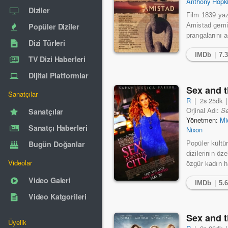
Anthony Hopk
Diziler
Film 1839 yaz
Popüler Diziler
Amistad gemis
prangalarını a
Dizi Türleri
IMDb
|
7.
TV Dizi Haberleri
Dijital Platformlar
Sex and t
Sanatçılar
R
|
2s 25dk
Orjinal Adı:
Se
Sanatçılar
Yönetmen:
Mi
Sanatçı Haberleri
Nixon
Bugün Doğanlar
Popüler kültü
dizilerinin öz
Videolar
özgür kadın ha
Video Galeri
IMDb
|
5.
Video Katgorileri
Sex and t
Üyelik