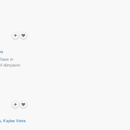
ra
Chase in
li dünyasını
s
,
Kaylee Vieira