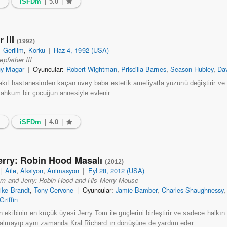
6
iSFDm
|
5.0
|
 III
(1992)
|
Gerilim
,
Korku
|
Haz 4, 1992 (USA)
epfather III
y Magar
|
Oyuncular:
Robert Wightman
,
Priscilla Barnes
,
Season Hubley
,
Da
akıl hastanesinden kaçan üvey baba estetik ameliyatla yüzünü değiştirir ve 
hkum bir çocuğun annesiyle evlenir...
7
iSFDm
|
4.0
|
erry: Robin Hood Masalı
(2012)
|
Aile
,
Aksiyon
,
Animasyon
|
Eyl 28, 2012 (USA)
m and Jerry: Robin Hood and His Merry Mouse
ike Brandt
,
Tony Cervone
|
Oyuncular:
Jamie Bamber
,
Charles Shaughnessy
Griffin
ekibinin en küçük üyesi Jerry Tom ile güçlerini birleştirir ve sadece halkın
almayıp aynı zamanda Kral Richard ın dönüşüne de yardım eder...