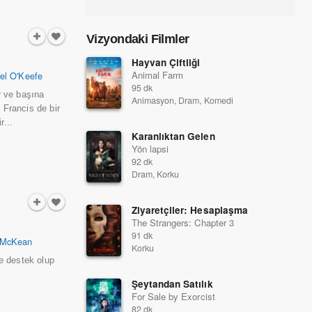
Vizyondaki Filmler
Hayvan Çiftliği
Animal Farm
el O'Keefe
95 dk
r ve başına
Animasyon, Dram, Komedi
 Francis de bir
r...
Karanlıktan Gelen
Yön lapsi
92 dk
Dram, Korku
Ziyaretçiler: Hesaplaşma
The Strangers: Chapter 3
91 dk
 McKean
Korku
ne destek olup
Şeytandan Satılık
For Sale by Exorcist
82 dk