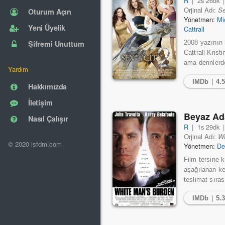
R
|
2s 26dk
Orjinal Adı:
Se
Oturum Açın
Yönetmen:
Mi
Yeni Üyelik
Cattrall
Şifremi Unuttum
2008 yazının 
Cattrall Krist
ama derinlerdek
Yardım
IMDb
|
4.
Hakkımızda
İletişim
Beyaz Ad
Nasıl Çalışır
R
|
1s 29dk
Orjinal Adı:
Wh
© 2020 isfdm.com
Yönetmen:
De
Film tersine 
aşağılanan ke
teslimat sıra
IMDb
|
5.