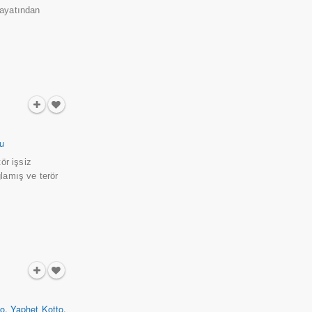
hayatından
au
ör işsiz
lamış ve terör
so
,
Yaphet Kotto
,