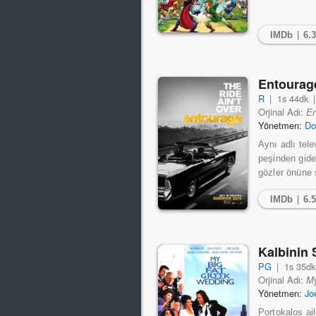
IMDb
|
6.
Entoura
R
|
1s 44dk
Orjinal Adı:
En
Yönetmen:
Do
Aynı adlı tel
peşinden gide
gözler önüne s
IMDb
|
6.
Kalbinin 
PG
|
1s 35dk
Orjinal Adı:
My
Yönetmen:
Jo
Portokalos ai