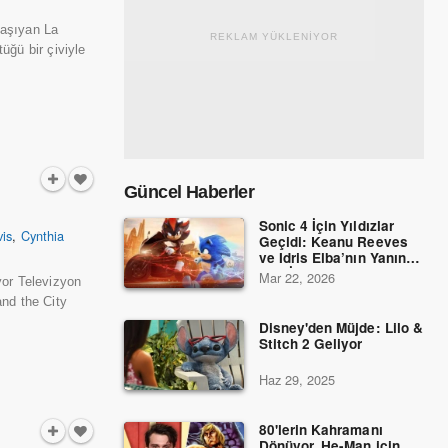
taşıyan La
REKLAM YÜKLENİYOR
üğü bir çiviyle
Güncel Haberler
Sonic 4 İçin Yıldızlar
vis
,
Cynthia
Geçidi: Keanu Reeves
ve Idris Elba’nın Yanına
Dev İsimler Katıldı!
Mar 22, 2026
yor Televizyon
and the City
Disney'den Müjde: Lilo &
Stitch 2 Geliyor
Haz 29, 2025
80'lerin Kahramanı
Dönüyor, He-Man için