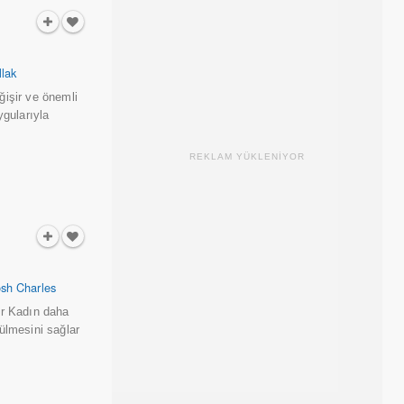
llak
ğişir ve önemli
gularıyla
REKLAM YÜKLENİYOR
osh Charles
ır Kadın daha
ülmesini sağlar