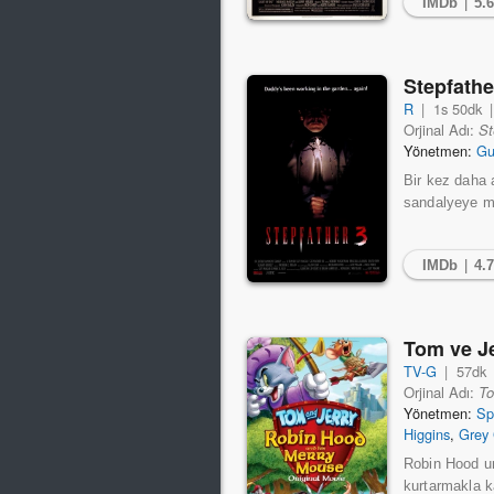
IMDb
|
5.
Stepfather
R
|
1s 50dk
Orjinal Adı:
St
Yönetmen:
Gu
Bir kez daha 
sandalyeye ma
IMDb
|
4.
Tom ve J
TV-G
|
57dk
Orjinal Adı:
To
Yönetmen:
Sp
Higgins
,
Grey 
Robin Hood un 
kurtarmakla k