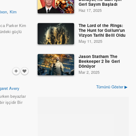
Geri Sayım Başladı
Haz 17, 2025
ixon
,
Kim
The Lord of the Rings:
sica Parker Kim
The Hunt for Gollum'un
nürdeki güçlü
Vizyon Tarihi Belli Oldu
May 11, 2025
Jason Statham The
Beekeeper 2 İle Geri
Dönüyor
Mar 2, 2025
Tümünü Göster ▶
garet Avery
rurken beyazlar
r işçidir Bir