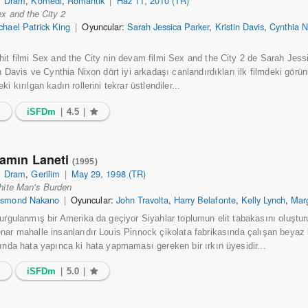
|
Dram
,
Komedi
,
Romantik
|
Haz 11, 2010 (TR)
x and the City 2
chael Patrick King
|
Oyuncular:
Sarah Jessica Parker
,
Kristin Davis
,
Cynthia N
hit filmi Sex and the City nin devam filmi Sex and the City 2 de Sarah Jes
in Davis ve Cynthia Nixon dört iyi arkadaşı canlandırdıkları ilk filmdeki görü
i kırılgan kadın rollerini tekrar üstlendiler...
5
iSFDm
|
4.5
|
amın Laneti
(1995)
|
Dram
,
Gerilim
|
May 29, 1998 (TR)
ite Man's Burden
smond Nakano
|
Oyuncular:
John Travolta
,
Harry Belafonte
,
Kelly Lynch
,
Mar
kurgulanmış bir Amerika da geçiyor Siyahlar toplumun elit tabakasını oluştu
nar mahalle insanlarıdır Louis Pinnock çikolata fabrikasında çalışan beyaz bi
sında hata yapınca ki hata yapmaması gereken bir ırkın üyesidir...
3
iSFDm
|
5.0
|