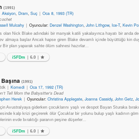
im
(1991)
|
Aksiyon
,
Dram
,
Suç
|
Oca 8, 1993 (TR)
cochet
ssell Mulcahy
|
Oyuncular:
Denzel Washington
,
John Lithgow
,
Ice-T
,
Kevin Po
is olan Nick Blake adındaki bir manyak katili yakalayınca hayatı bir anda de
ev almaya başlar Ancak hapse giren Blake devamlı içinde büyüttüğü kin duy
r Bir plan yaparak sahte ölüm sahnesi hazırlar...
2
iSFDm
|
6.0
|
 Başına
(1991)
2dk
|
Komedi
|
Oca 17, 1992 (TR)
n't Tell Mom the Babysitter's Dead
ephen Herek
|
Oyuncular:
Christina Applegate
,
Joanna Cassidy
,
John Getz
,
J
l için Avustralyaya giderken çocuklarını yaşlı ve despot Bayan Sturaka bırak
cesinde kalp krizi geçirerek ölür Çocuklar bir yolunu bulup yaşlı kadının göm
erinin evde bıraktığı paranın peşine düşerler...
3
iSFDm
|
6.0
|