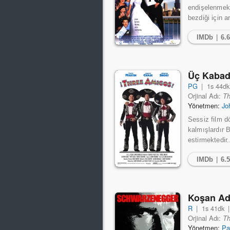
endişelenmekt
bezdiği için a
IMDb
|
6.
Üç Kaba
PG
|
1s 44dk
Orjinal Adı:
Th
Yönetmen:
Jo
Sessiz film d
kalmışlardır 
estirmektedir.
IMDb
|
6.
Koşan A
R
|
1s 41dk
Orjinal Adı:
T
Yönetmen:
Pa