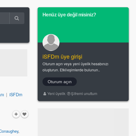
Henüz üye değil misiniz?
iSFDm üye girişi
Oturum açın veya yeni üyelik hesabınızı
oluşturun. Etkileşimlerde bulunun..
Oturum açın
Yeni üyelik
Şifremi unuttum
nı
|
iSFDm
Conaughey
,