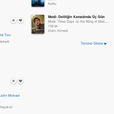
Korku
Modi: Deliliğin Kanadında Üç Gün
Modi: Three Days on the Wing of Madness
108 dk
Dram, Komedi
vid Tom
tekerli
Tümünü Göster ▶
,
John Michael
 hayatını