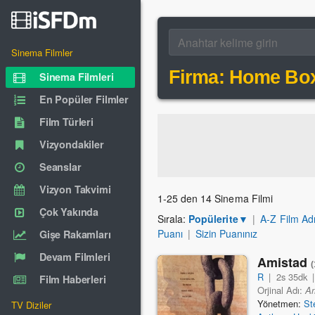
Sinema Filmler
Firma: Home Box 
Sinema Filmleri
En Popüler Filmler
Film Türleri
Vizyondakiler
Seanslar
Vizyon Takvimi
1-25 den 14 Sinema Filmi
Çok Yakında
Sırala:
Popülerite
▼
|
A-Z Film Ad
Puanı
|
Sizin Puanınız
Gişe Rakamları
Devam Filmleri
Amistad
R
|
2s 35dk
Film Haberleri
Orjinal Adı:
A
Yönetmen:
St
TV Diziler