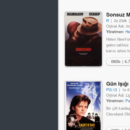
Sonsuz 
R
|
2s 23dk
Orjinal Adı:
Ir
Yönetmen:
He
Helen NewYork
gelen talihsi
karısı ailesi
IMDb
|
6.
Gün Işığ
PG-13
|
1s 4
Orjinal Adı:
Li
Yönetmen:
Pa
Bir çift karde
Cleveland Oh