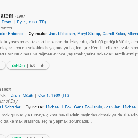
Matem
(1987)
|
Dram
|
Eyl 1, 1989 (TR)
onweed
ctor Babenco
|
Oyuncular:
Jack Nicholson
,
Meryl Streep
,
Carroll Baker
,
Micha
 ta yaşayan evsiz eski bir şarkıcıdır İçkiye düşkünlüğü girdiği kötü ilişkile
z olaylar sonucu sokaklarda yaşamaya başlamıştır Kendisi gibi bir evsiz olan
 hatta torunu olmasına rağmen evinde yaşamak yerine sokakları tercih etmişti
7
iSFDm
|
6.0
|
ı
(1987)
7dk
|
Dram
,
Müzik
|
Oca 1, 1989 (TR)
ght of Day
ul Schrader
|
Oyuncular:
Michael J. Fox
,
Gena Rowlands
,
Joan Jett
,
Michael
ş rock gruplarıyla turneye çıkma hayallerinin peşinden gitmek ya da aileleri
io da kalmak arasında seçim yapmak zorundadır...