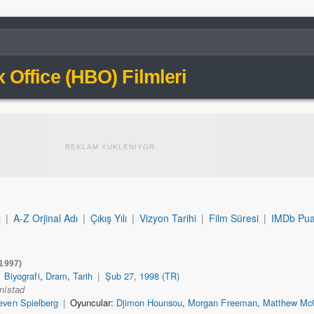
Office (HBO) Filmleri
REKLAM YÜKLENİYOR
ı
|
A-Z Orjinal Adı
|
Çıkış Yılı
|
Vizyon Tarihi
|
Film Süresi
|
IMDb Pua
(1997)
|
Biyografi
,
Dram
,
Tarih
|
Şub 27, 1998 (TR)
mistad
even Spielberg
|
Oyuncular:
Djimon Hounsou
,
Morgan Freeman
,
Matthew Mc