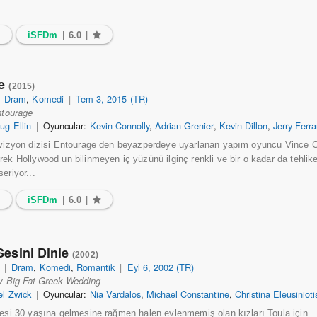
3
iSFDm
|
6.0
|
ge
(2015)
|
Dram
,
Komedi
|
Tem 3, 2015 (TR)
tourage
ug Ellin
|
Oyuncular:
Kevin Connolly
,
Adrian Grenier
,
Kevin Dillon
,
Jerry Ferra
evizyon dizisi Entourage den beyazperdeye uyarlanan yapım oyuncu Vince 
rek Hollywood un bilinmeyen iç yüzünü ilginç renkli ve bir o kadar da tehlike
eriyor...
5
iSFDm
|
6.0
|
Sesini Dinle
(2002)
|
Dram
,
Komedi
,
Romantik
|
Eyl 6, 2002 (TR)
 Big Fat Greek Wedding
el Zwick
|
Oyuncular:
Nia Vardalos
,
Michael Constantine
,
Christina Eleusinioti
lesi 30 yaşına gelmesine rağmen halen evlenmemiş olan kızları Toula için