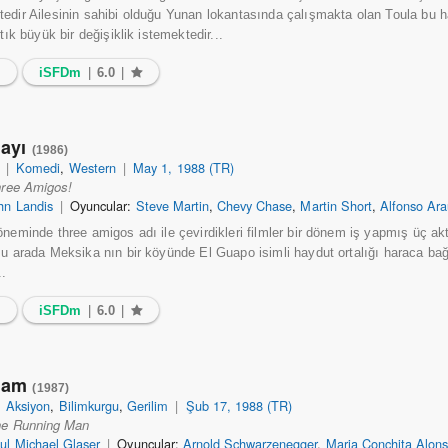
edir Ailesinin sahibi olduğu Yunan lokantasında çalışmakta olan Toula bu 
rtık büyük bir değişiklik istemektedir...
6
iSFDm
|
6.0
|
dayı
(1986)
|
Komedi
,
Western
|
May 1, 1988 (TR)
ree Amigos!
hn Landis
|
Oyuncular:
Steve Martin
,
Chevy Chase
,
Martin Short
,
Alfonso Ar
öneminde three amigos adı ile çevirdikleri filmler bir dönem iş yapmış üç akt
Bu arada Meksika nın bir köyünde El Guapo isimli haydut ortalığı haraca bağ
..
5
iSFDm
|
6.0
|
dam
(1987)
|
Aksiyon
,
Bilimkurgu
,
Gerilim
|
Şub 17, 1988 (TR)
he Running Man
ul Michael Glaser
|
Oyuncular:
Arnold Schwarzenegger
,
Maria Conchita Alon