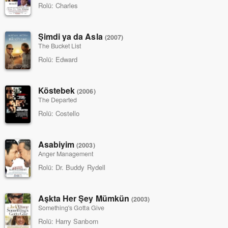
Rolü:
Charles
Şimdi ya da Asla
(2007)
The Bucket List
Rolü:
Edward
Köstebek
(2006)
The Departed
Rolü:
Costello
Asabiyim
(2003)
Anger Management
Rolü:
Dr. Buddy Rydell
Aşkta Her Şey Mümkün
(2003)
Something's Gotta Give
Rolü:
Harry Sanborn