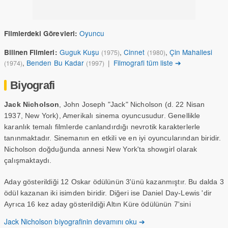
Oyuncu
Filmlerdeki Görevleri:
Guguk Kuşu
,
Cinnet
,
Çin Mahallesi
Bilinen Filmleri:
(1975)
(1980)
,
Benden Bu Kadar
|
Filmografi tüm liste ➔
(1974)
(1997)
Biyografi
Jack Nicholson
, John Joseph "Jack" Nicholson (d. 22 Nisan
1937, New York), Amerikalı sinema oyuncusudur. Genellikle
karanlık temalı filmlerde canlandırdığı nevrotik karakterlerle
tanınmaktadır. Sinemanın en etkili ve en iyi oyuncularından biridir.
Nicholson doğduğunda annesi New York'ta showgirl olarak
çalışmaktaydı.
Aday gösterildiği 12 Oskar ödülünün 3'ünü kazanmıştır. Bu dalda 3
ödül kazanan iki isimden biridir. Diğeri ise Daniel Day-Lewis 'dir
Ayrıca 16 kez aday gösterildiği Altın Küre ödülünün 7'sini
kazanmıştır. İki kez en iyi oyuncu seçilmiştir. 1994 yılında Amerika
Jack Nicholson biyografinin devamını oku ➔
Film Enstitüsünden "Ömür boyu başarı ödülü"nü alarak, bu ödülü