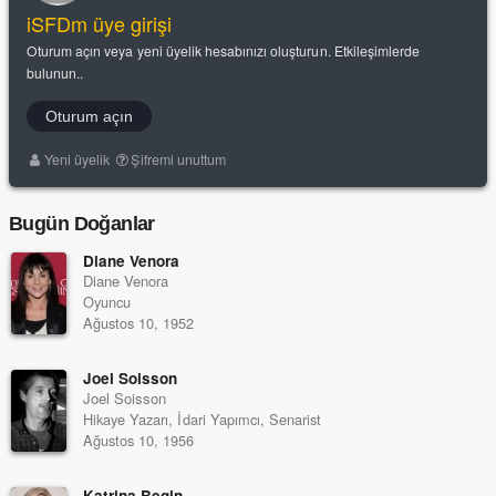
iSFDm üye girişi
Oturum açın veya yeni üyelik hesabınızı oluşturun. Etkileşimlerde
bulunun..
Oturum açın
Yeni üyelik
Şifremi unuttum
Bugün Doğanlar
Diane Venora
Diane Venora
Oyuncu
Ağustos 10, 1952
Joel Soisson
Joel Soisson
Hikaye Yazarı, İdari Yapımcı, Senarist
Ağustos 10, 1956
Katrina Begin