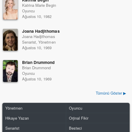
Katrina Marie Begin
Oyuncu
Ağustos 10, 1982
Joana Hadjithomas
Joana Hadjithomas
Senarist, Yönetmen
Ağustos 10, 1969
Brian Drummond
Brian Drummond
Oyuncu
Ağustos 10, 1969
Tümünü Göster ▶
Yönetmen
Oyuncu
Hikaye Yazarı
Orjinal Fikir
Senarist
Besteci