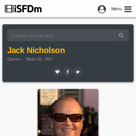
Menu
Jack Nicholson
Oyuncu
|
Nisan 22, 1937