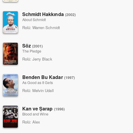
Schmidt Hakkında
(2002)
About Schmidt
Rolü:
Warren Schmidt
Söz
(2001)
The Pledge
Rolü:
Jerry Black
Benden Bu Kadar
(1997)
As Good as It Gets
Rolü:
Melvin Udall
Kan ve Şarap
(1996)
Blood and Wine
Rolü:
Alex