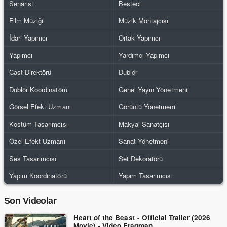
Senarist
Besteci
Film Müziği
Müzik Montajcısı
İdari Yapımcı
Ortak Yapımcı
Yapımcı
Yardımcı Yapımcı
Cast Direktörü
Dublör
Dublör Koordinatörü
Genel Yayın Yönetmeni
Görsel Efekt Uzmanı
Görüntü Yönetmeni
Kostüm Tasarımcısı
Makyaj Sanatçısı
Özel Efekt Uzmanı
Sanat Yönetmeni
Ses Tasarımcısı
Set Dekoratörü
Yapım Koordinatörü
Yapım Tasarımcısı
Son Videolar
Heart of the Beast - Official Trailer (2026
Movie) - Video Fragman