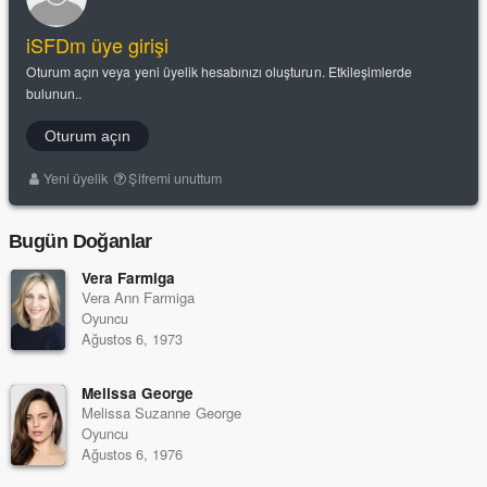
iSFDm üye girişi
Oturum açın veya yeni üyelik hesabınızı oluşturun. Etkileşimlerde
bulunun..
Oturum açın
Yeni üyelik
Şifremi unuttum
Bugün Doğanlar
Vera Farmiga
Vera Ann Farmiga
Oyuncu
Ağustos 6, 1973
Melissa George
Melissa Suzanne George
Oyuncu
Ağustos 6, 1976