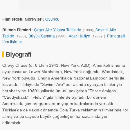
Oyuncu
Filmlerdeki Görevleri:
Çılgın Aile Yılbaşı Tatilinde
,
Sevimli Aile
Bilinen Filmleri:
(1989)
Tatilde
,
Büyük Şamata
,
Acar Hafiye
|
Filmografi
(1983)
(1980)
(1985)
tüm liste ➔
Biyografi
Chevy Chase (d. 8 Ekim 1943; New York, ABD), Amerikalı sinema
oyuncusudur. Lower Manhattan, New York doğumlu. Woodstock,
New York büyüdü. Ününü Amerika'da National Lampoon serisi ile
kazandı. Türkiye'de "Sevimli Aile" adı altında oynayan filmleriyle
beraber yine 1980'li yıllarda ününü pekiştiren "Three Amigos",
"Caddyshack", "Fletch" gibi filmlerde oynadı. Bir dönem
Amerika'da şov programlarının yapım kadrolarında yer aldı.
Türkiye'de de yakın dönemde Cola Turka reklamının filmlerinde rol
almış ve bu sayede büyük çoğunluğun hafızalarında yer
edinmiştir.