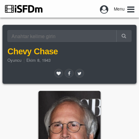
Menu
Chevy Chase
Oyuncu
|
Ekim 8, 1943