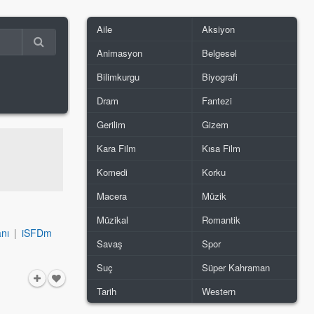
Aile
Aksiyon
Animasyon
Belgesel
Bilimkurgu
Biyografi
Dram
Fantezi
Gerilim
Gizem
Kara Film
Kısa Film
Komedi
Korku
Macera
Müzik
Müzikal
Romantik
nı
|
iSFDm
Savaş
Spor
Suç
Süper Kahraman
Tarih
Western