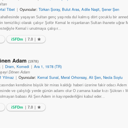
ltan
rtal Tibet
|
Oyuncular:
Türkan Şoray
,
Bulut Aras
,
Adile Naşit
,
Şener Şen
allesinde yaşayan Sultan genç yaşında dul kalmış dört çocuklu bir anned
in temizlikçi olarak çalışır Şoför Kemal le nişanlanan Sultan ihanete uğrar 
esteğiyle Kemal i unutmaya çalışır...
5
iSFDm
|
7.0
|
Dönen Adam
(1978)
k
|
Dram
,
Komedi
|
Ara 1, 1978 (TR)
öşeyi Dönen Adam
ıf Yilmaz
|
Oyuncular:
Kemal Sunal
,
Meral Orhonsay
,
Ali Şen
,
Necla Soylu
sından kendisine büyük bir miras kaldığı haberi üzerine fakir odacı Ade
esinde ve çalıştığı yerde günün adamı olur O zamana kadar kızı Şükran ı 
olmayan babası Ali Şen Adem in kayınpederliğini kabul eder...
1
iSFDm
|
7.0
|