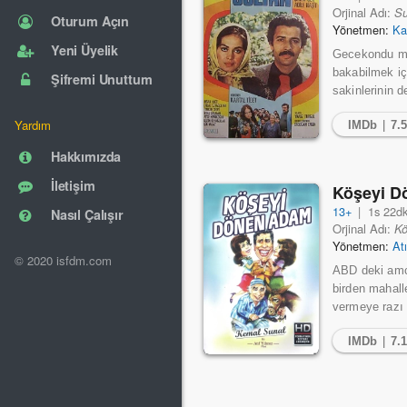
Orjinal Adı:
Su
Oturum Açın
Yönetmen:
Ka
Yeni Üyelik
Gecekondu mah
bakabilmek iç
Şifremi Unuttum
sakinlerinin d
Yardım
IMDb
|
7.
Hakkımızda
İletişim
Köşeyi 
13+
|
1s 22d
Nasıl Çalışır
Orjinal Adı:
K
Yönetmen:
At
© 2020 isfdm.com
ABD deki amca
birden mahall
vermeye razı 
IMDb
|
7.