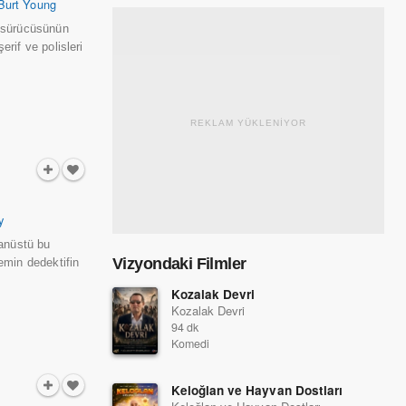
Burt Young
r sürücüsünün
erif ve polisleri
REKLAM YÜKLENİYOR
y
ğanüstü bu
Vizyondaki Filmler
emin dedektifin
Kozalak Devri
Kozalak Devri
94 dk
Komedi
Keloğlan ve Hayvan Dostları