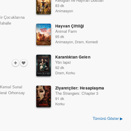
Keloğlan ve Hayvan Dostları
83 dk
Animasyon
ir Çocuklarına
Mahalle
Hayvan Çiftliği
Animal Farm
95 dk
Animasyon, Dram, Komedi
Karanlıktan Gelen
Yön lapsi
92 dk
Dram, Korku
m Kemal Sunal
Ziyaretçiler: Hesaplaşma
The Strangers: Chapter 3
Meral Orhonsay
91 dk
Korku
Tümünü Göster ▶