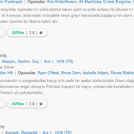
m Peckinpah
|
Oyuncular:
Kris Kristofferson
,
Ali MacGraw
,
Ernest Borgnine
,
 otoyolda seyreden tır sürücülerine takan şerif ve polis ordusu ile efsane tı
ğı tır konvoyu arasındaki mücadele önce gırgır havasında başlayıp tırcıların ş
arı üzerine bir drama halini alır...
3
iSFDm
|
7.0
|
978)
|
Aksiyon
,
Gerilim
,
Suç
|
Ara 1, 1978 (TR)
e Driver
lter Hill
|
Oyuncular:
Ryan O'Neal
,
Bruce Dern
,
Isabelle Adjani
,
Ronee Blakle
 uzmanıdır o soygunlardan kaçış için nadir bir araba sürücüsüdür Onun ola
lanmasına engel olmuştu Polisten başarılı bir kaçış sonrasında kendinden 
i Sürücü yü yakalamaktır...
1
iSFDm
|
7.0
|
78)
k
|
Komedi
,
Romantik
|
Ara 1, 1978 (TR)