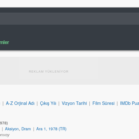
lmler
REKLAM YÜKLENİYOR
ı
|
A-Z Orjinal Adı
|
Çıkış Yılı
|
Vizyon Tarihi
|
Film Süresi
|
IMDb Pua
1978)
|
Aksiyon
,
Dram
|
Ara 1, 1978 (TR)
onvoy