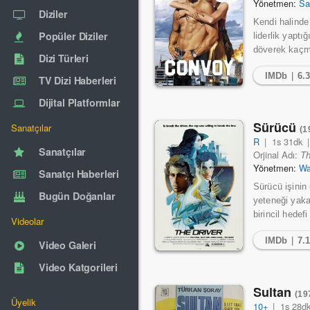
Yönetmen:
Sa
Diziler
Kendi halinde
Popüler Diziler
liderlik yaptı
döverek kaçmal
Dizi Türleri
IMDb
|
6.
TV Dizi Haberleri
Dijital Platformlar
Sürücü
Sanatçılar
(1
R
|
1s 31dk
Sanatçılar
Orjinal Adı:
Th
Yönetmen:
Wa
Sanatçı Haberleri
Sürücü işinin
Bugün Doğanlar
yeteneği yaka
birincil hedef
Videolar
IMDb
|
7.
Video Galeri
Video Katgorileri
Sultan
(19
Üyelik
10+
|
1s 28d