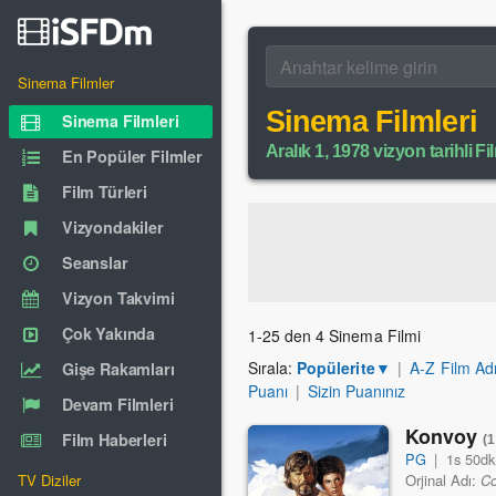
Sinema Filmler
Sinema Filmleri
Sinema Filmleri
Aralık 1, 1978 vizyon tarihli Fi
En Popüler Filmler
Film Türleri
Vizyondakiler
Seanslar
Vizyon Takvimi
Çok Yakında
1-25 den 4 Sinema Filmi
Sırala:
Popülerite
▼
|
A-Z Film Ad
Gişe Rakamları
Puanı
|
Sizin Puanınız
Devam Filmleri
Konvoy
Film Haberleri
(
PG
|
1s 50dk
TV Diziler
Orjinal Adı:
C