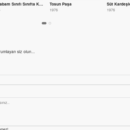
Hababam Sınıfı Sınıfta Kaldı
Tosun Paşa
Süt Kardeşl
6
1976
1976
rumlayan siz olun...
nmez!