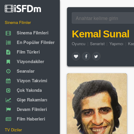
Sinema Filmler
Kemal Sunal
Sinema Filmleri
En Popüler Filmler
Oyuncu
|
Senarist
|
Yapımcı
|
Kas
Film Türleri
Vizyondakiler
Seanslar
Vizyon Takvimi
Çok Yakında
Gişe Rakamları
Devam Filmleri
Film Haberleri
TV Diziler