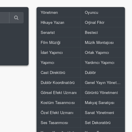
Yönetmen
Oyuncu
Hikaye Yazarı
Orjinal Fikir
Senarist
Besteci
Film Müziği
Müzik Montajcısı
İdari Yapımcı
Ortak Yapımcı
Yapımcı
Yardımcı Yapımcı
Cast Direktörü
Dublör
Dublör Koordinatörü
Genel Yayın Yönetmeni
Görsel Efekt Uzmanı
Görüntü Yönetmeni
Kostüm Tasarımcısı
Makyaj Sanatçısı
Özel Efekt Uzmanı
Sanat Yönetmeni
Ses Tasarımcısı
Set Dekoratörü