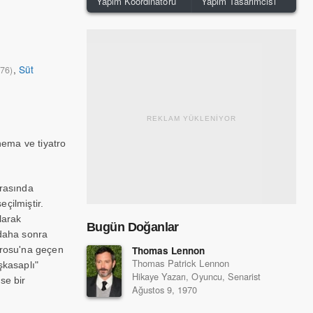
Yapım Koordinatörü
Yapım Tasarımcısı
,
Süt
976)
REKLAM YÜKLENİYOR
nema ve tiyatro
ırasında
çilmiştir.
larak
Bugün Doğanlar
 daha sonra
atrosu'na geçen
Thomas Lennon
Thomas Patrick Lennon
şkasaplı"
Hikaye Yazarı, Oyuncu, Senarist
se bir
Ağustos 9, 1970
ışmıştır. Son
lerde