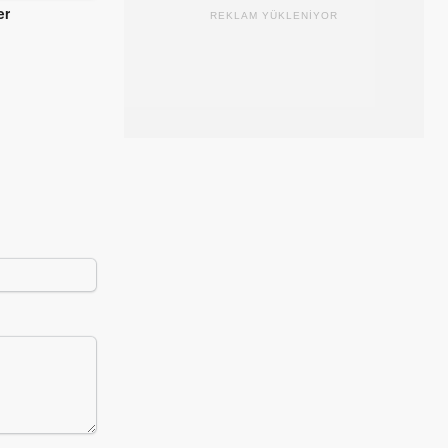
er
Hababam Sınıfı Uyanıyor
Kibar Feyzo
REKLAM YÜKLENİYOR
1977
1978