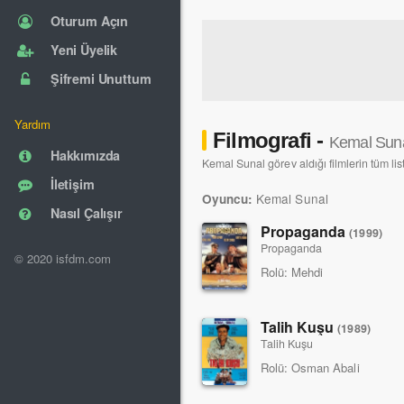
oynamaya başlamıştır. "Dün-bugün"
Oturum Açın
Zeki Alasya, Ertem Eğilmez'in yeni f
Yeni Üyelik
oyun sırasında, Kemal Sunal'ı çok 
Şifremi Unuttum
almasına karar vermiştir. Sanatçı, 
Yardım
Filmografi -
Kemal Sun
Hakkımızda
Kemal Sunal görev aldığı filmlerin tüm lis
İletişim
Kemal Sunal
Oyuncu:
Nasıl Çalışır
Propaganda
(1999)
Propaganda
© 2020 isfdm.com
Rolü:
Mehdi
Talih Kuşu
(1989)
Talih Kuşu
Rolü:
Osman Abali