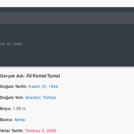
ım 10, 1944
Gerçek Adı:
Ali Kemal Sunal
Kasım 10
,
1944
Doğum Tarihi:
İstanbul, Türkiye
Doğum Yeri:
1.88 m
Boyu:
Akrep
Burcu:
Temmuz 3
,
2000
Vefat Tarihi: