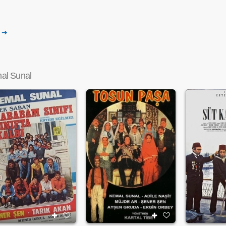
i ➔
al Sunal