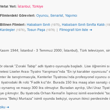
İstanbul, Türkiye
Vefat Yeri:
Oyuncu
,
Senarist
,
Yapımcı
Filmlerdeki Görevleri:
Hababam Sınıfı
,
Hababam Sınıfı Sınıfta Kaldı
Bilinen Filmleri:
(1975)
(1
Kardeşler
,
Tosun Paşa
|
Filmografi tüm liste ➔
(1976)
(1976)
Kasım 1944; İstanbul - 3 Temmuz 2000; İstanbul), Türk televizyon, si
r olarak "Zoraki Tabip" adlı tiyatro oyunuyla başladı. Lise öğrenimi s
tesi Liseler Arası Tiyatro Yarışması"nda "En iyi karakter oyuncusu" se
enter ile tanıştırmasıyla, Kenterler Tiyatrosu'nda profesyonel oyuncu o
tiyatrodaki ilk rolü "Fadik kız"dır. Burada 150 lira maaş alan sanatçı
nü oynamış ve maaşı 300 lira olmuştur. Buradan ayrılıp, Ulvi Uraz Tiy
e çıkmıştır. Bu tiyatroda Orhan Kemal'in İspinoz isimli eserindeki "ta
onra "Bekçi Murtaza" isimli oyunda bekçiyi, oyunun ikinci perdesinde i
n ayrılarak Ayfer Feray Tiyatrosu'na geçen sanatçı burada bir sene çal
 oku ➔
are Tiyatrosu'nda 1500 lira maaşı olan sanatçı, artık daha büyük rol