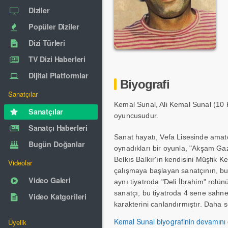
Diziler
Popüler Diziler
Dizi Türleri
TV Dizi Haberleri
Dijital Platformlar
Biyografi
Sanatçılar
Kemal Sunal, Ali Kemal Sunal (10 
Sanatçılar
oyuncusudur.
Sanatçı Haberleri
Sanat hayatı, Vefa Lisesinde amatö
Bugün Doğanlar
oynadıkları bir oyunla, "Akşam Gaze
Belkıs Balkır'ın kendisini Müşfik K
Videolar
çalışmaya başlayan sanatçının, bu 
Video Galeri
aynı tiyatroda "Deli İbrahim" rolü
sanatçı, bu tiyatroda 4 sene sahney
Video Katgorileri
karakterini canlandırmıştır. Daha s
kahveciyi oynamıştır. Bu tiyatroda
Kemal Sunal biyografinin devamını
Üyelik
tiyatro deneyimi olan Devekuşu Kab