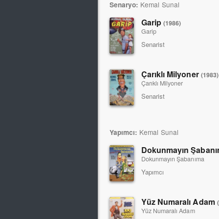
Kemal Sunal
Senaryo:
Garip
(1986)
Garip
Senarist
Çarıklı Milyoner
(1983)
Çarıklı Milyoner
Senarist
Kemal Sunal
Yapımcı:
Dokunmayın Şaban
Dokunmayın Şabanıma
Yapımcı
Yüz Numaralı Adam
Yüz Numaralı Adam