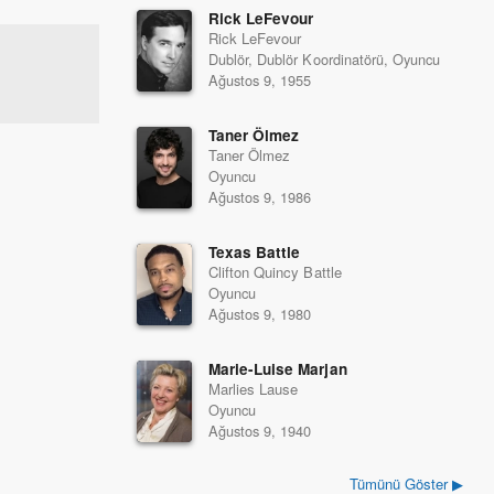
Rick LeFevour
ya geçmiş olan
Rick LeFevour
tmiştir. Bu
Dublör, Dublör Koordinatörü, Oyuncu
im'de rol
Ağustos 9, 1955
Taner Ölmez
Taner Ölmez
Oyuncu
Ağustos 9, 1986
Texas Battle
Clifton Quincy Battle
Oyuncu
Ağustos 9, 1980
Marie-Luise Marjan
Marlies Lause
Oyuncu
Ağustos 9, 1940
Tümünü Göster ▶