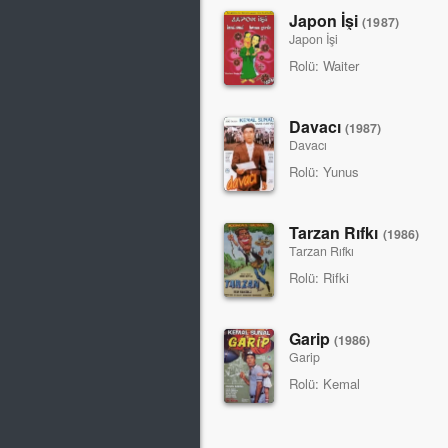
Japon İşi
(1987)
Japon İşi
Rolü:
Waiter
Davacı
(1987)
Davacı
Rolü:
Yunus
Tarzan Rıfkı
(1986)
Tarzan Rıfkı
Rolü:
Rifki
Garip
(1986)
Garip
Rolü:
Kemal