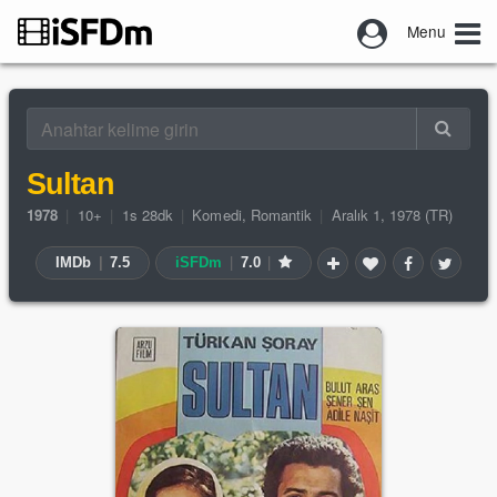
Menu
Sultan
1978
|
10+
|
1s 28dk
|
Komedi
,
Romantik
|
Aralık 1, 1978 (TR)
IMDb
|
7.5
iSFDm
|
7.0
|