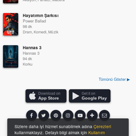
Hayatımın Şarkısı
Power Ballad
98 dk
Dram, Komedi, Müzik
Hannas 3
Hannas 3
94 dk
Korku
Tümünü Göster ▶
Download on
Get it on
App Store
Google Play
Sizlere daha iyi hizmet sunabilmek adına
Çerezleri
Hakkımızda
|
İletişim
|
Kullanım Koşulları
kullanmaktayız. Detaylı bilgi almak için
Kullanım