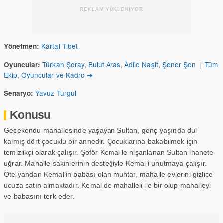
REKLAM YÜKLENİYOR
Kartal Tibet
Yönetmen:
Türkan Şoray
,
Bulut Aras
,
Adile Naşit
,
Şener Şen
|
Tüm
Oyuncular:
Ekip, Oyuncular ve Kadro ➔
Yavuz Turgul
Senaryo:
Konusu
Gecekondu mahallesinde yaşayan Sultan, genç yaşında dul
kalmış dört çocuklu bir annedir. Çocuklarına bakabilmek için
temizlikçi olarak çalışır. Şoför Kemal’le nişanlanan Sultan ihanete
uğrar. Mahalle sakinlerinin desteğiyle Kemal’i unutmaya çalışır.
Öte yandan Kemal’in babası olan muhtar, mahalle evlerini gizlice
ucuza satın almaktadır. Kemal de mahalleli ile bir olup mahalleyi
ve babasını terk eder.