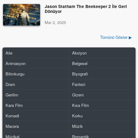
Jason Statham The Beekeeper 2 İle Geri
Dönüyor
Mar 2, 2025
Tümünü Göster ▶
Aile
Aksiyon
Animasyon
Belgesel
Bilimkurgu
Biyografi
Dram
Fantezi
Gerilim
Gizem
Kara Film
Kısa Film
Komedi
Korku
Macera
Müzik
Müzikal
Romantik