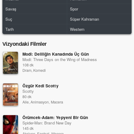
Savaş
Spor
Suç
Süper Kahraman
Tarih
Western
Vizyondaki Filmler
Modi: Deliliğin Kanadında Üç Gün
Modi: Three Days on the Wing of Madness
108 dk
Dram, Komedi
Özgür Kedi Scotty
Scotty
80 dk
Aile, Animasyon, Macera
Örümcek-Adam: Yepyeni Bir Gün
Spider-Man: Brand New Day
145 dk
Aksiyon, Fantezi, Macera