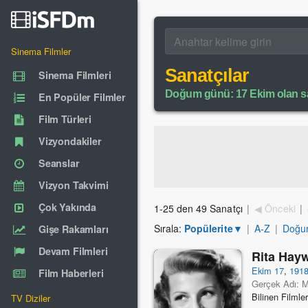
Sinema Filmler
Sanatçılar
Sinema Filmleri
Doğum günü: 17 Ekim olan sa
En Popüler Filmler
Film Türleri
Vizyondakiler
Seanslar
Vizyon Takvimi
Çok Yakında
1-25 den 49 Sanatçı
|
◀ Önceki
|
Sırala:
Popülerite
▼
|
A-Z
|
Doğum
Gişe Rakamları
Devam Filmleri
Rita Hay
Ekim 17
,
191
Film Haberleri
Gerçek Adı: 
Bilinen Filmle
TV Diziler