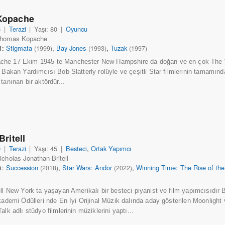
Kopache
5
|
Terazi
|
Yaşı: 80
|
Oyuncu
Thomas Kopache
ri:
Stigmata
,
Bay Jones
,
Tuzak
(1999)
(1993)
(1997)
he 17 Ekim 1945 te Manchester New Hampshire da doğan ve en çok The
 Bakan Yardımcısı Bob Slatterly rolüyle ve çeşitli Star filmlerinin tamamınd
tanınan bir aktördür...
Britell
0
|
Terazi
|
Yaşı: 45
|
Besteci
,
Ortak Yapımcı
icholas Jonathan Britell
ri:
Succession
,
Star Wars: Andor
,
Winning Time: The Rise of the
(2018)
(2022)
ell New York ta yaşayan Amerikalı bir besteci piyanist ve film yapımcısıdır 
Akademi Ödülleri nde En İyi Orijinal Müzik dalında aday gösterilen Moonlight 
alk adlı stüdyo filmlerinin müziklerini yaptı...