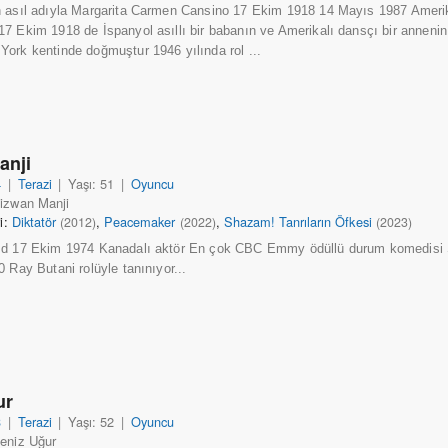
h asıl adıyla Margarita Carmen Cansino 17 Ekim 1918 14 Mayıs 1987 Ameri
7 Ekim 1918 de İspanyol asıllı bir babanın ve Amerikalı dansçı bir anneni
ork kentinde doğmuştur 1946 yılında rol ...
anji
4
|
Terazi
|
Yaşı: 51
|
Oyuncu
izwan Manji
ri:
Diktatör
,
Peacemaker
,
Shazam! Tanrıların Öfkesi
(2012)
(2022)
(2023)
 d 17 Ekim 1974 Kanadalı aktör En çok CBC Emmy ödüllü durum komedisi 
 Ray Butani rolüyle tanınıyor...
ur
3
|
Terazi
|
Yaşı: 52
|
Oyuncu
eniz Uğur