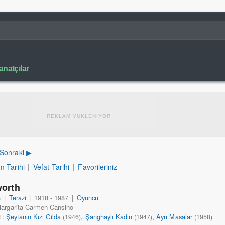
natçılar
REKLAM YÜKLENİYOR
Sonraki ▶
 Tarihi
|
Vefat Tarihi
|
Favorileriniz
worth
8
|
Terazi
|
1918 - 1987
|
Oyuncu
Margarita Carmen Cansino
ri:
Şeytanın Kızı Gilda
,
Şanghaylı Kadın
,
Ayrı Masalar
(1946)
(1947)
(1958)