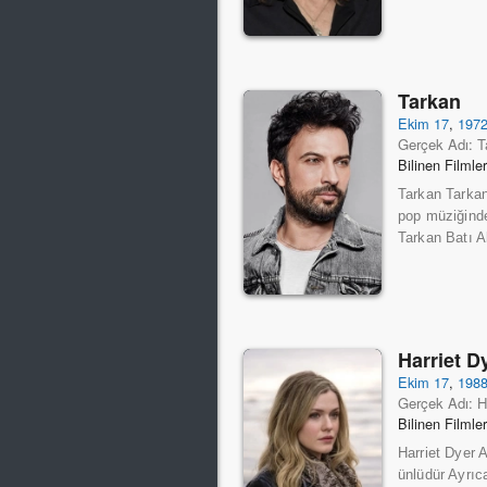
Tarkan
Ekim 17
,
197
Gerçek Adı: T
Bilinen Filmle
Tarkan Tarkan
pop müziğinde
Tarkan Batı A
Harriet D
Ekim 17
,
198
Gerçek Adı: H
Bilinen Filmle
Harriet Dyer A
ünlüdür Ayrıc