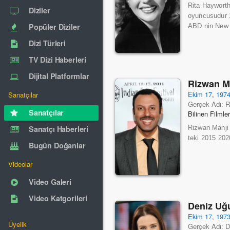
Rita Haywort
Diziler
oyuncusudur 1
Popüler Diziler
ABD nin New Y
Dizi Türleri
TV Dizi Haberleri
Dijital Platformlar
Rizwan M
Ekim 17
,
197
Sanatçılar
Gerçek Adı: R
Sanatçılar
Bilinen Filmle
Sanatçı Haberleri
Rizwan Manji
teki 2015 2020
Bugün Doğanlar
Videolar
Video Galeri
Video Katgorileri
Deniz Uğ
Ekim 17
,
197
Üyelik
Gerçek Adı: D