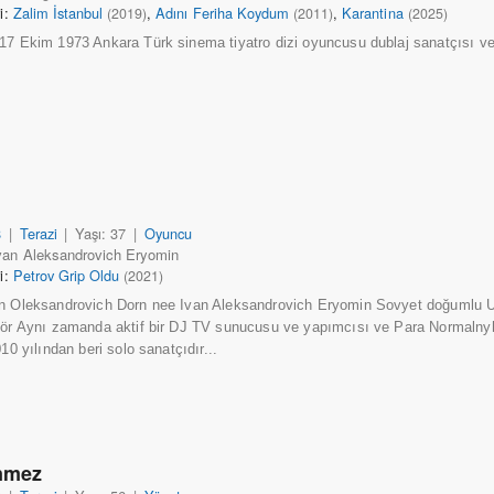
ri:
Zalim İstanbul
,
Adını Feriha Koydum
,
Karantina
(2019)
(2011)
(2025)
17 Ekim 1973 Ankara Türk sinema tiyatro dizi oyuncusu dublaj sanatçısı v
n
8
|
Terazi
|
Yaşı: 37
|
Oyuncu
van Aleksandrovich Eryomin
ri:
Petrov Grip Oldu
(2021)
n Oleksandrovich Dorn nee Ivan Aleksandrovich Eryomin Sovyet doğumlu Uk
tör Aynı zamanda aktif bir DJ TV sunucusu ve yapımcısı ve Para Normalny
010 yılından beri solo sanatçıdır...
nmez