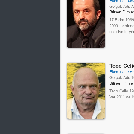
Ekim 17
,
196
Gerçek Adı: 
Bilinen Filmle
17 Ekim 1969 
2009 tarihind
ünlü ismin yön
Teco Celi
Ekim 17
,
195
Gerçek Adı: T
Bilinen Filmle
Teco Celio 19
Var 2011 ve İh