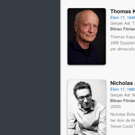
Thomas 
Ekim 17
,
194
Gerçek Adı: 
Bilinen Filmle
Thomas Kopac
1999 Dışişleri
yer almasıyla 
Nicholas 
Ekim 17
,
198
Gerçek Adı: N
Bilinen Filmle
(2022)
Nicholas Brit
her ikisi de 
Street Could T