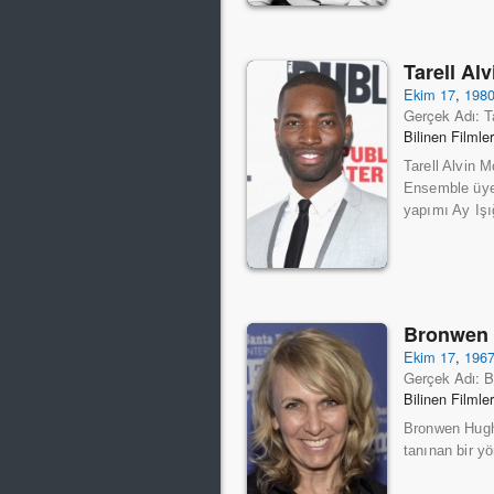
Tarell Al
Ekim 17
,
198
Gerçek Adı: T
Bilinen Filmle
Tarell Alvin 
Ensemble üye
yapımı Ay Işığ
Bronwen
Ekim 17
,
196
Gerçek Adı: 
Bilinen Filmle
Bronwen Hughe
tanınan bir y