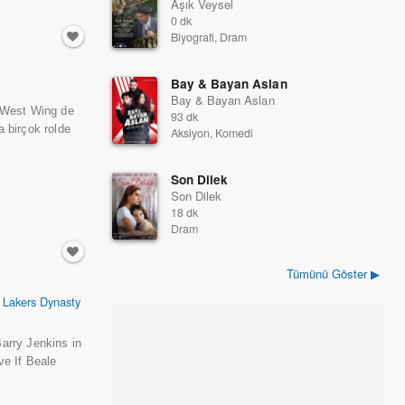
Aşık Veysel
0 dk
Biyografi, Dram
Bay & Bayan Aslan
Bay & Bayan Aslan
 West Wing de
93 dk
a birçok rolde
Aksiyon, Komedi
Son Dilek
Son Dilek
18 dk
Dram
Tümünü Göster ▶
 Lakers Dynasty
Barry Jenkins in
ve If Beale