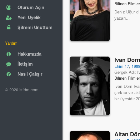
Bilinen Filmle
Oturum Açın
Deniz Uğur d 
Yeni Üyelik
yazarı...
Şifremi Unuttum
Yardım
Hakkımızda
Ivan Dor
İletişim
Ekim 17
,
198
Gerçek Adı: I
Nasıl Çalışır
Bilinen Filmle
Ivan Dorn Iva
© 2020 isfdm.com
şarkıcı ve ak
bir üyesidir 2
Altan Dö