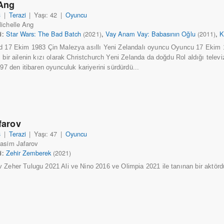
 Ang
3
|
Terazi
|
Yaşı: 42
|
Oyuncu
ichelle Ang
ri:
Star Wars: The Bad Batch
,
Vay Anam Vay: Babasının Oğlu
,
K
(2021)
(2011)
d 17 Ekim 1983 Çin Malezya asıllı Yeni Zelandalı oyuncu Oyuncu 17 Ekim 
 bir ailenin kızı olarak Christchurch Yeni Zelanda da doğdu Rol aldığı telev
997 den itibaren oyunculuk kariyerini sürdürdü...
farov
8
|
Terazi
|
Yaşı: 47
|
Oyuncu
Rasim Jafarov
ri:
Zehir Zemberek
(2021)
 Zeher Tulugu 2021 Ali ve Nino 2016 ve Olimpia 2021 ile tanınan bir aktördü