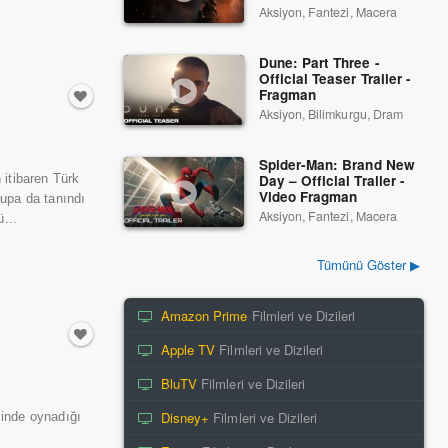
Aksiyon, Fantezi, Macera
Dune: Part Three -
Official Teaser Trailer -
Fragman
Aksiyon, Bilimkurgu, Dram
Spider-Man: Brand New
Day – Official Trailer -
 itibaren Türk
Video Fragman
rupa da tanındı
Aksiyon, Fantezi, Macera
...
Tümünü Göster ▶
Amazon Prime
Filmleri ve Dizileri
Apple TV
Filmleri ve Dizileri
BluTV
Filmleri ve Dizileri
Disney+
Filmleri ve Dizileri
sinde oynadığı