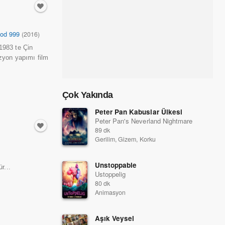
od 999
(2016)
1983 te Çin
izyon yapımı film
Çok Yakında
Peter Pan Kabuslar Ülkesi
Peter Pan's Neverland Nightmare
89 dk
Gerilim, Gizem, Korku
Unstoppable
r...
Ustoppelig
80 dk
Animasyon
Aşık Veysel