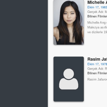
Michelle
Ekim 17
,
198
Gerçek Adı: M
Bilinen Filmle
Michelle Ang 
Malezya asıllı
ve dizilerle 1
Rasim Ja
Ekim 17
,
197
Gerçek Adı: 
Bilinen Filmle
Rasim Jafarov