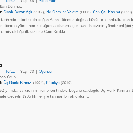
9
|
Terazi
|
Yaşı: 56
|
Yönetmen
Altan Dönmez
ri:
Siyah Beyaz Aşk
,
Ne Gemiler Yaktım
,
Sen Çal Kapımı
(2017)
(2023)
(2020)
tarihinde İstanbul da doğan Altan Dönmez doğma büyüme İstanbullu olan b
en itibaren yönetmen koltuğunda oturarak çok sayıda dizinin yönetmenliğini
etmiş olduğu ilk dizi ise Cam Kırıkla...
o
2
|
Terazi
|
Yaşı: 73
|
Oyuncu
eco Celio
ri:
Üç Renk: Kırmızı
,
Pinokyo
(1994)
(2019)
52 yılında İsviçre nin Ticino kentindeki Lugano da doğdu Üç Renk Kırmızı
ale Gecedir 1985 filmleriyle tanınan bir aktördür ...