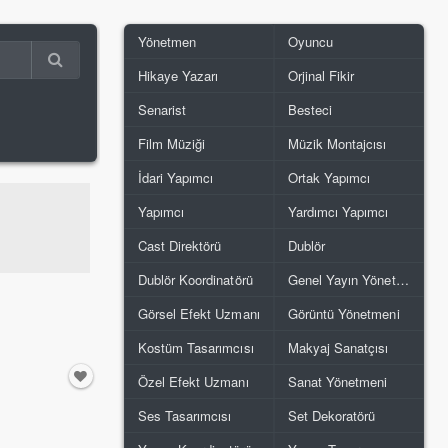
Yönetmen
Oyuncu
Hikaye Yazarı
Orjinal Fikir
Senarist
Besteci
Film Müziği
Müzik Montajcısı
İdari Yapımcı
Ortak Yapımcı
Yapımcı
Yardımcı Yapımcı
Cast Direktörü
Dublör
Dublör Koordinatörü
Genel Yayın Yönetmeni
Görsel Efekt Uzmanı
Görüntü Yönetmeni
Kostüm Tasarımcısı
Makyaj Sanatçısı
Özel Efekt Uzmanı
Sanat Yönetmeni
Ses Tasarımcısı
Set Dekoratörü