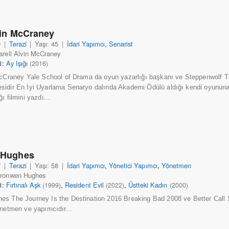
vin McCraney
0
|
Terazi
|
Yaşı: 45
|
İdari Yapımcı
,
Senarist
arell Alvin McCraney
ri:
Ay Işığı
(2016)
McCraney Yale School of Drama da oyun yazarlığı başkanı ve Steppenwolf T
sidir En İyi Uyarlama Senaryo dalında Akademi Ödülü aldığı kendi oyunun
ı filmini yazdı...
 Hughes
7
|
Terazi
|
Yaşı: 58
|
İdari Yapımcı
,
Yönetici Yapımcı
,
Yönetmen
Bronwen Hughes
ri:
Fırtınalı Aşk
,
Resident Evil
,
Üstteki Kadın
(1999)
(2022)
(2000)
s The Journey Is the Destination 2016 Breaking Bad 2008 ve Better Call S
önetmen ve yapımcıdır...