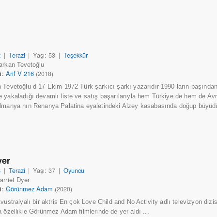
2
|
Terazi
|
Yaşı: 53
|
Teşekkür
arkan Tevetoğlu
ri:
Arif V 216
(2018)
 Tevetoğlu d 17 Ekim 1972 Türk şarkıcı şarkı yazarıdır 1990 ların başından
 yakaladığı devamlı liste ve satış başarılarıyla hem Türkiye de hem de Av
lmanya nın Renanya Palatina eyaletindeki Alzey kasabasında doğup büyüdü
yer
8
|
Terazi
|
Yaşı: 37
|
Oyuncu
arriet Dyer
ri:
Görünmez Adam
(2020)
vustralyalı bir aktris En çok Love Child and No Activity adlı televizyon dizi
a özellikle Görünmez Adam filmlerinde de yer aldı ...