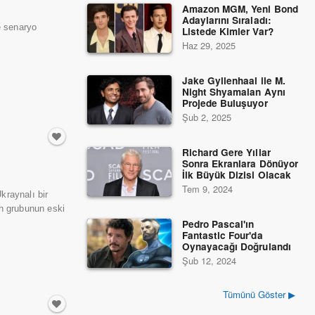
Amazon MGM, Yeni Bond
Adaylarını Sıraladı:
e senaryo
Listede Kimler Var?
Haz 29, 2025
Jake Gyllenhaal ile M.
Night Shyamalan Aynı
Projede Buluşuyor
Şub 2, 2025
Richard Gere Yıllar
Sonra Ekranlara Dönüyor
İlk Büyük Dizisi Olacak
Tem 9, 2024
raynalı bir
h grubunun eski
Pedro Pascal'ın
Fantastic Four'da
Oynayacağı Doğrulandı
Şub 12, 2024
Tümünü Göster ▶