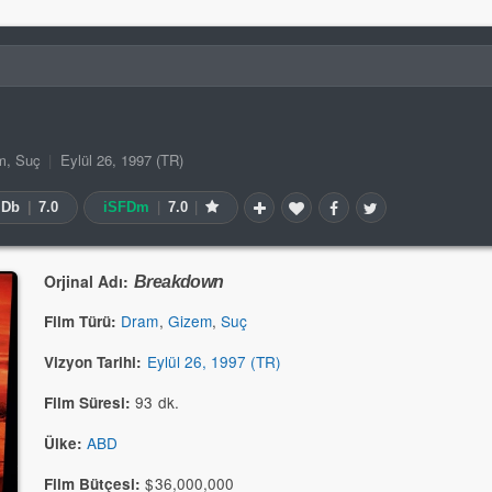
m
,
Suç
|
Eylül 26, 1997 (TR)
MDb
|
7.0
iSFDm
|
7.0
|
Orjinal Adı:
Breakdown
Dram
,
Gizem
,
Suç
Film Türü:
Eylül 26, 1997 (TR)
Vizyon Tarihi:
93 dk.
Film Süresi:
ABD
Ülke:
$36,000,000
Film Bütçesi: