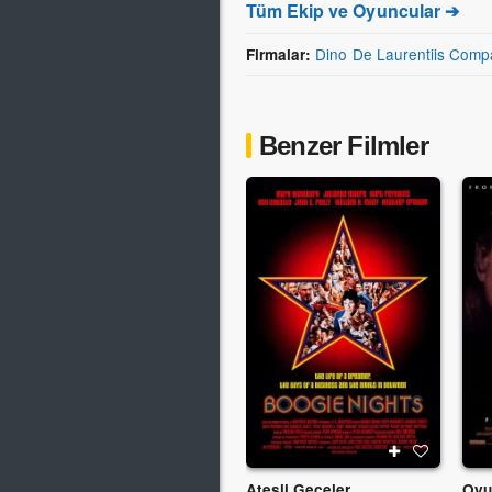
Tüm Ekip ve Oyuncular ➔
Dino De Laurentiis Comp
Firmalar:
Benzer Filmler
Ateşli Geceler
Oyu