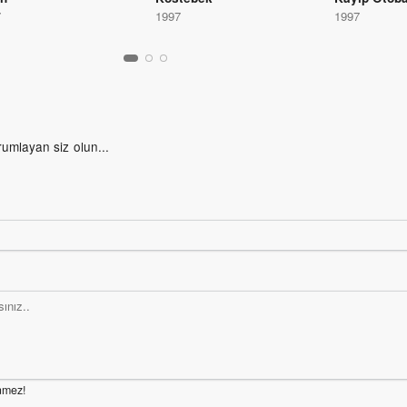
7
1997
1997
rumlayan siz olun...
nmez!