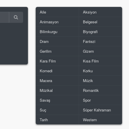
Aile
Aksiyon
Animasyon
Belgesel
Bilimkurgu
Biyografi
Dram
Fantezi
Gerilim
Gizem
Kara Film
Kısa Film
Komedi
Korku
Macera
Müzik
Müzikal
Romantik
Savaş
Spor
Suç
Süper Kahraman
Tarih
Western