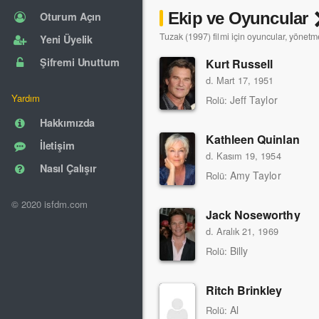
Ekip ve Oyuncular
Oturum Açın
Tuzak (1997) filmi için oyuncular, yönetme
Yeni Üyelik
Şifremi Unuttum
Kurt Russell
d. Mart 17, 1951
Yardım
Jeff Taylor
Rolü:
Hakkımızda
Kathleen Quinlan
İletişim
d. Kasım 19, 1954
Nasıl Çalışır
Amy Taylor
Rolü:
© 2020 isfdm.com
Jack Noseworthy
d. Aralık 21, 1969
Billy
Rolü:
Ritch Brinkley
Al
Rolü: