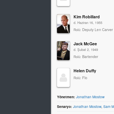
Kim Robillard
d. Haziran 16, 1955
Deputy Len Carver
Rolü:
Jack McGee
d. Şubat 2, 1949
Bartender
Rolü:
Helen Duffy
Flo
Rolü:
Jonathan Mostow
Yönetmen:
Jonathan Mostow
,
Sam M
Senaryo: