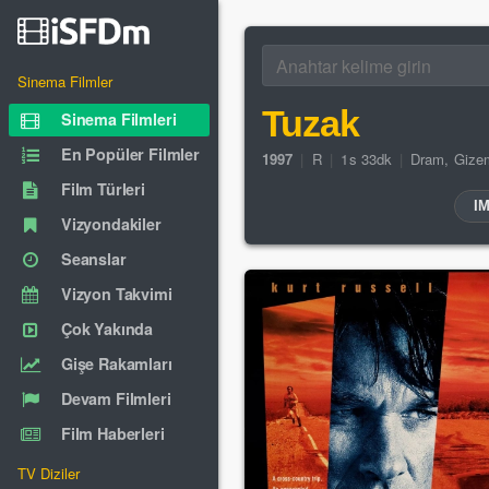
Sinema Filmler
Tuzak
Sinema Filmleri
En Popüler Filmler
1997
|
R
|
1s 33dk
|
Dram
,
Gize
Film Türleri
I
Vizyondakiler
Seanslar
Vizyon Takvimi
Çok Yakında
Gişe Rakamları
Devam Filmleri
Film Haberleri
TV Diziler