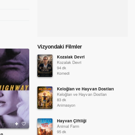
Vizyondaki Filmler
Kozalak Devri
Kozalak Devri
94 dk
Komedi
Keloğlan ve Hayvan Dostları
Keloğlan ve Hayvan Dostları
83 dk
Animasyon
Hayvan Çiftliği
Animal Farm
95 dk
an
Şeytanın Avukatı
Jackie Brown