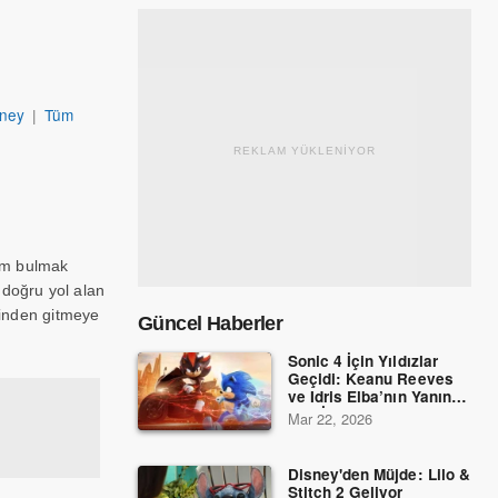
iney
|
Tüm
REKLAM YÜKLENİYOR
dım bulmak
 doğru yol alan
izinden gitmeye
Güncel Haberler
Sonic 4 İçin Yıldızlar
Geçidi: Keanu Reeves
ve Idris Elba’nın Yanına
Dev İsimler Katıldı!
Mar 22, 2026
Disney'den Müjde: Lilo &
Stitch 2 Geliyor