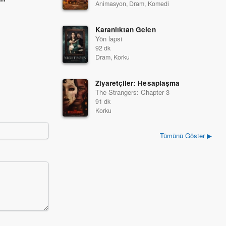
Animasyon, Dram, Komedi
1997
1997
Karanlıktan Gelen
Yön lapsi
92 dk
Dram, Korku
Ziyaretçiler: Hesaplaşma
The Strangers: Chapter 3
91 dk
Korku
Tümünü Göster ▶