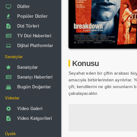
Diziler
Popüler Diziler
Dizi Türleri
TV Dizi Haberleri
Dijital Platformlar
Sanatçılar
Konusu
Sanatçılar
Seyahat eden bir çiftin arabası bü
Sanatçı Haberleri
amacıyla birbirlerinden ayrılırlar.
Bugün Doğanlar
çift, kendilerini ne gibi sorunların
çabalayacaktır.
Videolar
Video Galeri
Video Katgorileri
Üyelik