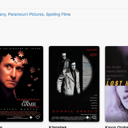
any
,
Paramount Pictures
,
Spelling Films
n
Köstebek
Kayıp Otob