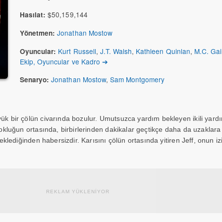
$50,159,144
Hasılat:
Jonathan Mostow
Yönetmen:
Kurt Russell
,
J.T. Walsh
,
Kathleen Quinlan
,
M.C. Ga
Oyuncular:
Ekip, Oyuncular ve Kadro ➔
Jonathan Mostow
,
Sam Montgomery
Senaryo:
yük bir çölün civarında bozulur. Umutsuzca yardım bekleyen ikili yar
 Yokluğun ortasında, birbirlerinden dakikalar geçtikçe daha da uzaklara
 beklediğinden habersizdir. Karısını çölün ortasında yitiren Jeff, onun 
REKLAM YÜKLENİYOR