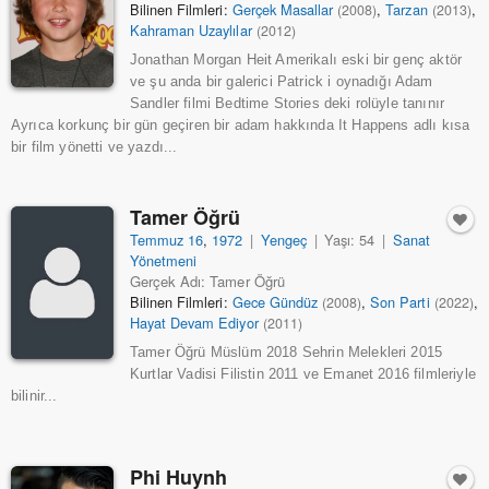
Bilinen Filmleri:
Gerçek Masallar
,
Tarzan
,
(2008)
(2013)
Kahraman Uzaylılar
(2012)
Jonathan Morgan Heit Amerikalı eski bir genç aktör
ve şu anda bir galerici Patrick i oynadığı Adam
Sandler filmi Bedtime Stories deki rolüyle tanınır
Ayrıca korkunç bir gün geçiren bir adam hakkında It Happens adlı kısa
bir film yönetti ve yazdı...
Tamer Öğrü
Temmuz 16
,
1972
|
Yengeç
|
Yaşı: 54
|
Sanat
Yönetmeni
Gerçek Adı: Tamer Öğrü
Bilinen Filmleri:
Gece Gündüz
,
Son Parti
,
(2008)
(2022)
Hayat Devam Ediyor
(2011)
Tamer Öğrü Müslüm 2018 Sehrin Melekleri 2015
Kurtlar Vadisi Filistin 2011 ve Emanet 2016 filmleriyle
bilinir...
Phi Huynh