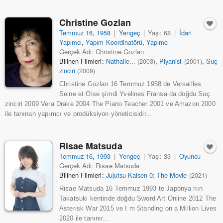
Christine Gozlan
Temmuz 16
,
1958
|
Yengeç
|
Yaşı: 68
|
İdari
Yapımcı
,
Yapım Koordinatörü
,
Yapımcı
Gerçek Adı: Christine Gozlan
Bilinen Filmleri:
Nathalie...
,
Piyanist
,
Suç
(2003)
(2001)
zinciri
(2009)
Christine Gozlan 16 Temmuz 1958 de Versailles
Seine et Oise şimdi Yvelines Fransa da doğdu Suç
zinciri 2009 Vera Drake 2004 The Piano Teacher 2001 ve Amazon 2000
ile tanınan yapımcı ve prodüksiyon yöneticisidir...
Risae Matsuda
Temmuz 16
,
1993
|
Yengeç
|
Yaşı: 33
|
Oyuncu
Gerçek Adı: Risae Matsuda
Bilinen Filmleri:
Jujutsu Kaisen 0: The Movie
(2021)
Risae Matsuda 16 Temmuz 1993 te Japonya nın
Takatsuki kentinde doğdu Sword Art Online 2012 The
Asterisk War 2015 ve I m Standing on a Million Lives
2020 ile tanınır...