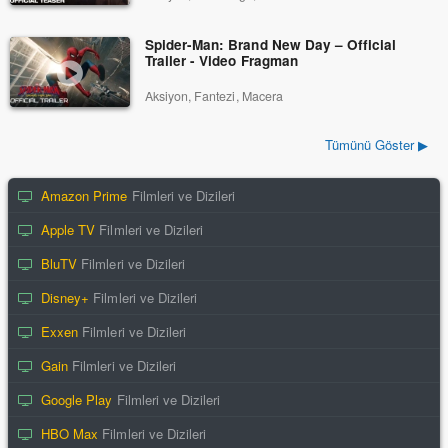
Spider-Man: Brand New Day – Official
Trailer - Video Fragman
Aksiyon, Fantezi, Macera
Tümünü Göster ▶
Amazon Prime
Filmleri ve Dizileri
Apple TV
Filmleri ve Dizileri
BluTV
Filmleri ve Dizileri
Disney+
Filmleri ve Dizileri
Exxen
Filmleri ve Dizileri
Gain
Filmleri ve Dizileri
Google Play
Filmleri ve Dizileri
HBO Max
Filmleri ve Dizileri