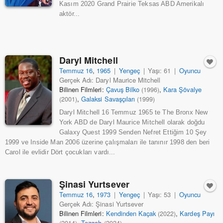
Kasım 2020 Grand Prairie Teksas ABD Amerikalı
aktör...
Daryl Mitchell
Temmuz 16
,
1965
|
Yengeç
|
Yaşı: 61
|
Oyuncu
Gerçek Adı: Daryl Maurice Mitchell
Bilinen Filmleri:
Çavuş Bilko
,
Kara Şövalye
(1996)
,
Galaksi Savaşçıları
(2001)
(1999)
Daryl Mitchell 16 Temmuz 1965 te The Bronx New
York ABD de Daryl Maurice Mitchell olarak doğdu
Galaxy Quest 1999 Senden Nefret Ettiğim 10 Şey
1999 ve Inside Man 2006 üzerine çalışmaları ile tanınır 1998 den beri
Carol ile evlidir Dört çocukları vardı...
Şinasi Yurtsever
Temmuz 16
,
1973
|
Yengeç
|
Yaşı: 53
|
Oyuncu
Gerçek Adı: Şinasi Yurtsever
Bilinen Filmleri:
Kendinden Kaçak
,
Kardeş Payı
(2022)
,
Tezgah