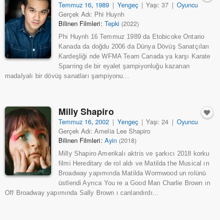
Temmuz 16
,
1989
|
Yengeç
|
Yaşı: 37
|
Oyuncu
Gerçek Adı: Phi Huynh
Bilinen Filmleri:
Tepki
(2022)
Phi Huynh 16 Temmuz 1989 da Etobicoke Ontario
Kanada da doğdu 2006 da Dünya Dövüş Sanatçıları
Kardeşliği nde WFMA Team Canada ya karşı Karate
Sparring de bir eyalet şampiyonluğu kazanan
madalyalı bir dövüş sanatları şampiyonu...
Milly Shapiro
Temmuz 16
,
2002
|
Yengeç
|
Yaşı: 24
|
Oyuncu
Gerçek Adı: Amelia Lee Shapiro
Bilinen Filmleri:
Ayin
(2018)
Milly Shapiro Amerikalı aktris ve şarkıcı 2018 korku
filmi Hereditary de rol aldı ve Matilda the Musical ın
Broadway yapımında Matilda Wormwood un rolünü
üstlendi Ayrıca You re a Good Man Charlie Brown ın
Off Broadway yapımında Sally Brown ı canlandırdı...