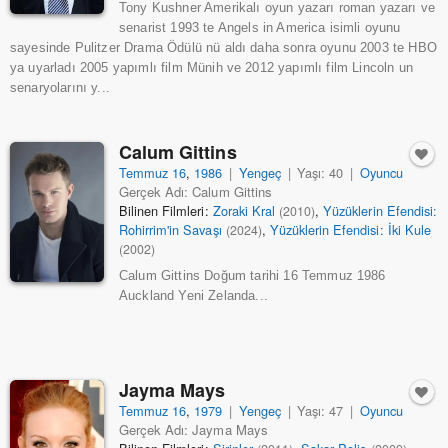
Tony Kushner Amerikalı oyun yazarı roman yazarı ve
senarist 1993 te Angels in America isimli oyunu
sayesinde Pulitzer Drama Ödülü nü aldı daha sonra oyunu 2003 te HBO
ya uyarladı 2005 yapımlı film Münih ve 2012 yapımlı film Lincoln un
senaryolarını y...
Calum Gittins
Temmuz 16
,
1986
|
Yengeç
|
Yaşı: 40
|
Oyuncu
Gerçek Adı: Calum Gittins
Bilinen Filmleri:
Zoraki Kral
,
Yüzüklerin Efendisi:
(2010)
Rohirrim'in Savaşı
,
Yüzüklerin Efendisi: İki Kule
(2024)
(2002)
Calum Gittins Doğum tarihi 16 Temmuz 1986
Auckland Yeni Zelanda...
Jayma Mays
Temmuz 16
,
1979
|
Yengeç
|
Yaşı: 47
|
Oyuncu
Gerçek Adı: Jayma Mays