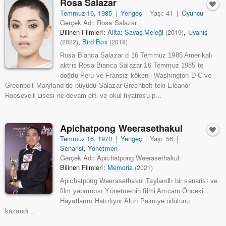
Rosa Salazar
Temmuz 16
,
1985
|
Yengeç
|
Yaşı: 41
|
Oyuncu
Gerçek Adı: Rosa Salazar
Bilinen Filmleri:
Alita: Savaş Meleği
,
Uyanış
(2019)
,
Bird Box
(2022)
(2018)
Rosa Bianca Salazar d 16 Temmuz 1985 Amerikalı
aktris Rosa Bianca Salazar 16 Temmuz 1985 te
doğdu Peru ve Fransız kökenli Washington D C ve
Greenbelt Maryland de büyüdü Salazar Greenbelt teki Eleanor
Roosevelt Lisesi ne devam etti ve okul tiyatrosu p...
Apichatpong Weerasethakul
Temmuz 16
,
1970
|
Yengeç
|
Yaşı: 56
|
Senarist
,
Yönetmen
Gerçek Adı: Apichatpong Weerasethakul
Bilinen Filmleri:
Memoria
(2021)
Apichatpong Weerasethakul Taylandlı bir senarist ve
film yapımcısı Yönetmenin filmi Amcam Önceki
Hayatlarını Hatırlıyor Altın Palmiye ödülünü
kazandı...