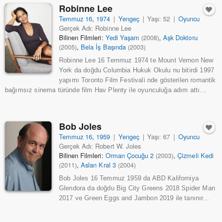
Robinne Lee
Temmuz 16
,
1974
|
Yengeç
|
Yaşı: 52
|
Oyuncu
Gerçek Adı: Robinne Lee
Bilinen Filmleri:
Yedi Yaşam
,
Aşk Doktoru
(2008)
,
Bela İş Başında
(2005)
(2003)
Robinne Lee 16 Temmuz 1974 te Mount Vernon New
York da doğdu Columbia Hukuk Okulu nu bitirdi 1997
yapımı Toronto Film Festivali nde gösterilen romantik
bağımsız sinema türünde film Hav Plenty ile oyunculuğa adım attı...
Bob Joles
Temmuz 16
,
1959
|
Yengeç
|
Yaşı: 67
|
Oyuncu
Gerçek Adı: Robert W. Joles
Bilinen Filmleri:
Orman Çocuğu 2
,
Çizmeli Kedi
(2003)
,
Aslan Kral 3
(2011)
(2004)
Bob Joles 16 Temmuz 1959 da ABD Kaliforniya
Glendora da doğdu Big City Greens 2018 Spider Man
2017 ve Green Eggs and Jambon 2019 ile tanınır...