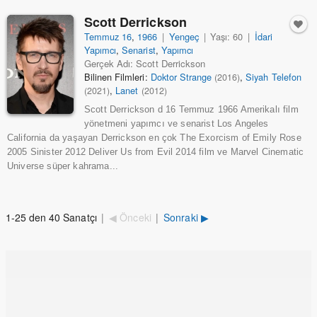
Scott Derrickson
Temmuz 16
,
1966
|
Yengeç
|
Yaşı: 60
|
İdari
Yapımcı
,
Senarist
,
Yapımcı
Gerçek Adı: Scott Derrickson
Bilinen Filmleri:
Doktor Strange
,
Siyah Telefon
(2016)
,
Lanet
(2021)
(2012)
Scott Derrickson d 16 Temmuz 1966 Amerikalı film
yönetmeni yapımcı ve senarist Los Angeles
California da yaşayan Derrickson en çok The Exorcism of Emily Rose
2005 Sinister 2012 Deliver Us from Evil 2014 film ve Marvel Cinematic
Universe süper kahrama...
1-25 den 40 Sanatçı
|
◀ Önceki
|
Sonraki ▶