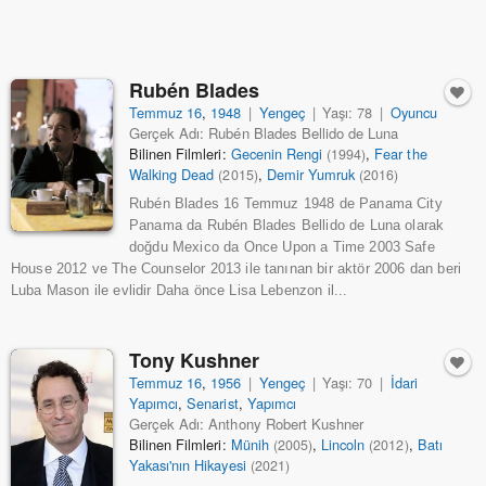
Rubén Blades
Temmuz 16
,
1948
|
Yengeç
|
Yaşı: 78
|
Oyuncu
Gerçek Adı: Rubén Blades Bellido de Luna
Bilinen Filmleri:
Gecenin Rengi
,
Fear the
(1994)
Walking Dead
,
Demir Yumruk
(2015)
(2016)
Rubén Blades 16 Temmuz 1948 de Panama City
Panama da Rubén Blades Bellido de Luna olarak
doğdu Mexico da Once Upon a Time 2003 Safe
House 2012 ve The Counselor 2013 ile tanınan bir aktör 2006 dan beri
Luba Mason ile evlidir Daha önce Lisa Lebenzon il...
Tony Kushner
Temmuz 16
,
1956
|
Yengeç
|
Yaşı: 70
|
İdari
Yapımcı
,
Senarist
,
Yapımcı
Gerçek Adı: Anthony Robert Kushner
Bilinen Filmleri:
Münih
,
Lincoln
,
Batı
(2005)
(2012)
Yakası'nın Hikayesi
(2021)