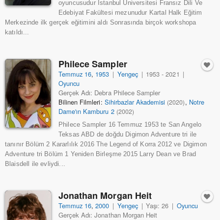
oyuncusudur İstanbul Üniversitesi Fransız Dili Ve
Edebiyat Fakültesi mezunudur Kartal Halk Eğitim
Merkezinde ilk gerçek eğitimini aldı Sonrasında birçok workshopa
katıldı...
Philece Sampler
Temmuz 16
,
1953
|
Yengeç
|
1953 - 2021
|
Oyuncu
Gerçek Adı: Debra Philece Sampler
Bilinen Filmleri:
Sihirbazlar Akademisi
,
Notre
(2020)
Dame'ın Kamburu 2
(2002)
Philece Sampler 16 Temmuz 1953 te San Angelo
Teksas ABD de doğdu Digimon Adventure tri ile
tanınır Bölüm 2 Kararlılık 2016 The Legend of Korra 2012 ve Digimon
Adventure tri Bölüm 1 Yeniden Birleşme 2015 Larry Dean ve Brad
Blaisdell ile evliydi...
Jonathan Morgan Heit
Temmuz 16
,
2000
|
Yengeç
|
Yaşı: 26
|
Oyuncu
Gerçek Adı: Jonathan Morgan Heit