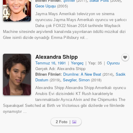
Bilinen Filmleri:
Şirinler
,
Sakar Polis
,
(2011)
(2009)
Gece Uçuşu
(2005)
Jayma Mays Amerikalı televizyon ve sinema
oyuncusu Jayma Mays Amerikalı oyuncu ve şarkıcı
Daha çok FOX22 Nisan 2014 tarihinde Wayback
Machine sitesinde arşivlendi kanalında yayınlanan ödüllü müzikal dizi
Glee isimli dizide oynadığı Emma Pillsbury rol...
Alexandra Shipp
Temmuz 16
,
1991
|
Yengeç
|
Yaşı: 35
|
Oyuncu
Gerçek Adı: Alexandra Shipp
Bilinen Filmleri:
Drumline: A New Beat
,
Sadık
(2014)
Dostum
,
Sevgiler, Simon
(2019)
(2018)
Alexandra Shipp Alexandra Shipp Amerikalı oyuncu
Anubis Evi dizisindeki KT Rush karakteriyle
tanınmaktadır Ayrıca Alvin and the Chipmunks The
Squeakquel Switched at Birth ve Victorious gibi dizilerde ve filmlerde
oynamıştır ...
2 Foto
|