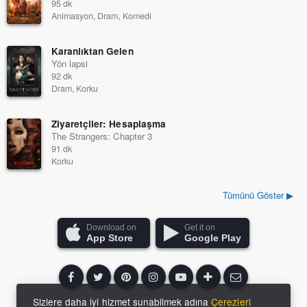
95 dk
Animasyon, Dram, Komedi
Karanlıktan Gelen
Yön lapsi
92 dk
Dram, Korku
Ziyaretçiler: Hesaplaşma
The Strangers: Chapter 3
91 dk
Korku
Tümünü Göster ▶
Download on
Get it on
App Store
Google Play
Sizlere daha iyi hizmet sunabilmek adına
Çerezleri