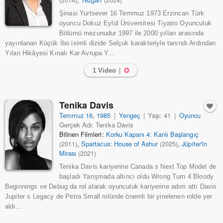
(2014)
(2024)
Şinasi Yurtsever 16 Temmuz 1973 Erzincan Türk
oyuncu Dokuz Eylül Üniversitesi Tiyatro Oyunculuk
Bölümü mezunudur 1997 ile 2000 yılları arasında
yayınlanan Küçük İbo isimli dizide Selçuk karakteriyle tanındı Ardından
Yılan Hikâyesi Kınalı Kar Avrupa Y...
1 Video
|
Tenika Davis
Temmuz 16
,
1985
|
Yengeç
|
Yaşı: 41
|
Oyuncu
Gerçek Adı: Tenika Davis
Bilinen Filmleri:
Korku Kapanı 4: Kanlı Başlangıç
,
Spartacus: House of Ashur
,
Jüpiter'in
(2011)
(2025)
Mirası
(2021)
Tenika Davis kariyerine Canada s Next Top Model de
başladı Yarışmada altıncı oldu Wrong Turn 4 Bloody
Beginnings ve Debug da rol alarak oyunculuk kariyerine adım attı Davis
Jupiter s Legacy de Petra Small rolünde önemli bir yinelenen rolde yer
aldı...