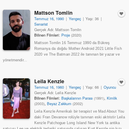
Mattson Tomlin
Temmuz 16
,
1990
|
Yengeç
|
Yaşı: 36
|
Senarist
Gerçek Adı: Mattson Tomlin
Bilinen Filmleri:
Proje
(2020)
Mattson Tomlin 16 Temmuz 1990 da Bükreş
Romanya da doğdu Mother Android 2021 Little Fish
2020 ve The Batman 2022 ile tanınan bir yazar ve
yönetmendir...
Leila Kenzle
Temmuz 16
,
1960
|
Yengeç
|
Yaşı: 66
|
Oyuncu
Gerçek Adı: Leila Kenzle
Bilinen Filmleri:
Başkalarının Parası
,
Kimlik
(1991)
,
Beyaz Zakkum
(2003)
(2002)
Leila Kenzle Amerikalı bir terapist ve Mad About You
daki Fran Devanow rolüyle tanınan eski aktristir Leila
Kenzle Patchogue Long Island New York ta antika
satıcısı Lee ve elektrik tedariki satışında çalışan Kurt Kenzle nin kızı