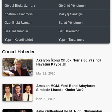
Görsel Efekt Uzmanı
Görüntü Yönetmeni
Kostüm Tasarımcısı
Makyaj Sanatçısı
Özel Efekt Uzmanı
Sanat Yönetmeni
Ses Tasarımcısı
Set Dekoratörü
Yapım Koordinatörü
Yapım Tasarımcısı
Güncel Haberler
Aksiyon İkonu Chuck Norris 86 Yaşında
Hayatını Kaybetti!
Mar 22, 2026
Amazon MGM, Yeni Bond Adaylarını
Sıraladı: Listede Kimler Var?
Haz 29, 2025
Jake Gyllenhaal ile M. Night Shyamalan