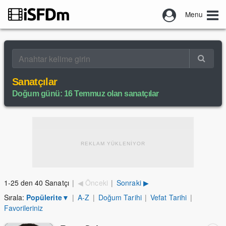
Menu
Sanatçılar
Doğum günü: 16 Temmuz olan sanatçılar
REKLAM YÜKLENİYOR
1-25 den 40 Sanatçı
|
◀ Önceki
|
Sonraki ▶
Sırala:
Popülerite
▼
|
A-Z
|
Doğum Tarihi
|
Vefat Tarihi
|
Favorileriniz