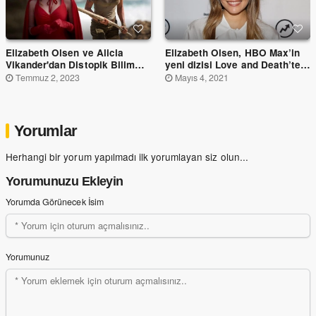
Elizabeth Olsen ve Alicia
Elizabeth Olsen, HBO Max’in
Vikander'dan Distopik Bilim
yeni dizisi Love and Death’te
Kurgu Filmi Geliyor
rol alacak
Temmuz 2, 2023
Mayıs 4, 2021
Yorumlar
Herhangi bir yorum yapılmadı ilk yorumlayan siz olun...
Yorumunuzu Ekleyin
Yorumda Görünecek İsim
Yorumunuz