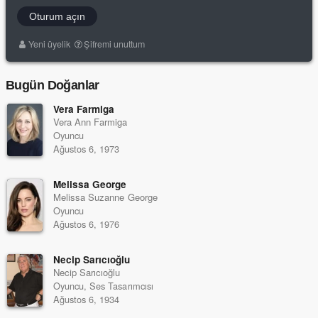
Oturum açın
Yeni üyelik
Şifremi unuttum
Bugün Doğanlar
Vera Farmiga
Vera Ann Farmiga
Oyuncu
Ağustos 6, 1973
Melissa George
Melissa Suzanne George
Oyuncu
Ağustos 6, 1976
Necip Sarıcıoğlu
Necip Sarıcıoğlu
Oyuncu, Ses Tasarımcısı
Ağustos 6, 1934