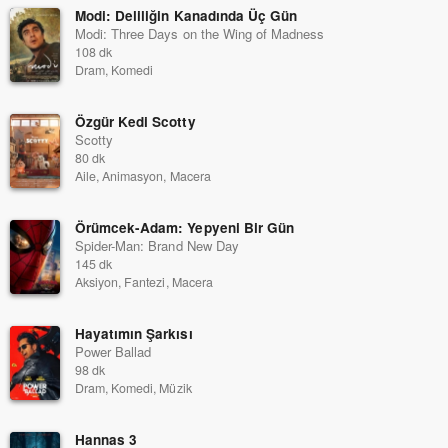
Modi: Deliliğin Kanadında Üç Gün
Modi: Three Days on the Wing of Madness
108 dk
Dram, Komedi
Özgür Kedi Scotty
Scotty
80 dk
Aile, Animasyon, Macera
Örümcek-Adam: Yepyeni Bir Gün
Spider-Man: Brand New Day
145 dk
Aksiyon, Fantezi, Macera
Hayatımın Şarkısı
Power Ballad
98 dk
Dram, Komedi, Müzik
Hannas 3