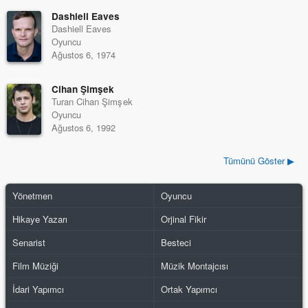
Dashiell Eaves
Dashiell Eaves
Oyuncu
Ağustos 6, 1974
Cihan Şimşek
Turan Cihan Şimşek
Oyuncu
Ağustos 6, 1992
Tümünü Göster ▶
Yönetmen
Oyuncu
Hikaye Yazarı
Orjinal Fikir
Senarist
Besteci
Film Müziği
Müzik Montajcısı
İdari Yapımcı
Ortak Yapımcı