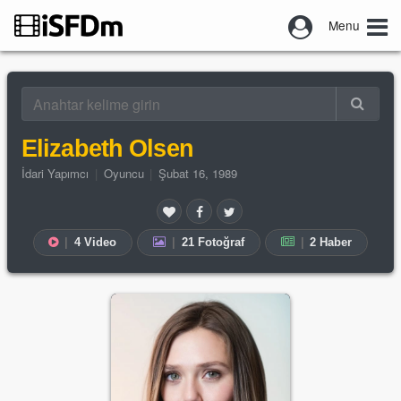
Menu
Elizabeth Olsen
İdari Yapımcı
|
Oyuncu
|
Şubat 16, 1989
|
4 Video
|
21 Fotoğraf
|
2 Haber