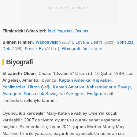
REKLAM YÜKLENİYOR
İdari Yapımcı
,
Oyuncu
Filmlerdeki Görevleri:
WandaVision
,
Love & Death
,
Sonsuza
Bilinen Filmleri:
(2021)
(2023)
Dek
,
Sessiz Ev
|
Filmografi tüm liste ➔
(2025)
(2011)
Biyografi
Elizabeth Olsen
, Chase "Elizabeth" Olsen (d. 16 Şubat 1989, Los
Angeles), Amerikalı oyuncu.
Kaptan Amerika: Kış Askeri
,
Yenilmezler: Ultron Çağı
,
Kaptan Amerika: Kahramanların Savaşı
,
Avengers: Sonsuzluk Savaşı
ve
Avengers: Endgame
adlı
filmlerdeki rolleriyle tanındı.
Oyuncu ikiz kardeşler Mary-Kate ve Ashley Olsen'in küçük
kardeşidir. 2007'de tiyatro oyuncusu olarak sanat yaşamına
başladı. Sinemada ilk çıkışını 2011 yapımı Martha Marcy May
Marlene filmi ile yaparak, başarılı bir oyunculukla adından söz