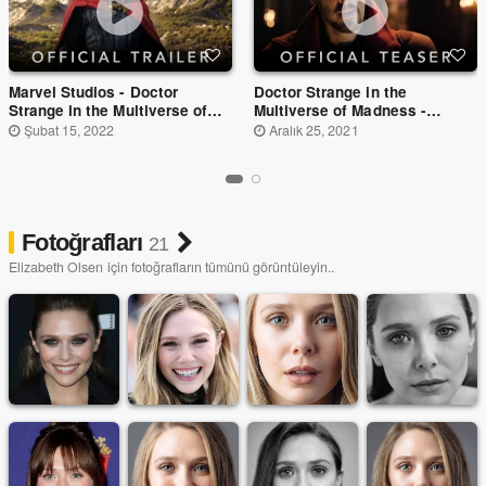
Marvel Studios - Doctor
Doctor Strange in the
Strange in the Multiverse of
Multiverse of Madness -
Madness - Official Trailer -
Official Teaser - Fragman
Şubat 15, 2022
Aralık 25, 2021
Tanıtım Fragmanı
Fotoğrafları
21
Elizabeth Olsen için fotoğrafların tümünü görüntüleyin..