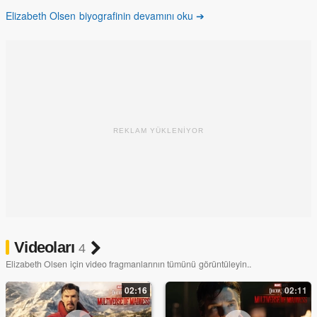
ettirdi.
Elizabeth Olsen biyografinin devamını oku ➔
New York Üniversitesi'nin Tish School of the Arts okulundan ve
Atlantic Theater Company'den mezun oldu. Şimdi ise Marvel
stüdyosunun sinematik evreninde "Scarlet Witch" adlı kahramanı
canlandırarak geniş kitleler tarafından tanındı.
REKLAM YÜKLENİYOR
Videoları
4
Elizabeth Olsen için video fragmanlarının tümünü görüntüleyin..
02:16
02:11