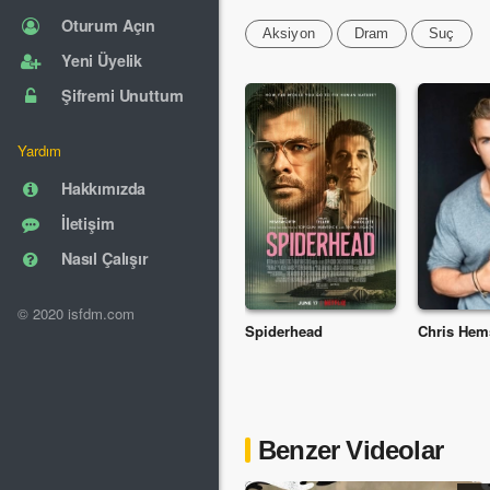
Oturum Açın
Aksiyon
Dram
Suç
Yeni Üyelik
Şifremi Unuttum
Yardım
Hakkımızda
İletişim
Nasıl Çalışır
© 2020 isfdm.com
Spiderhead
Chris Hem
Benzer Videolar