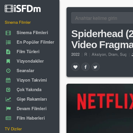
Sinema Filmler
Spiderhead (2
Sinema Filmleri
En Popüler Filmler
Video Fragm
Film Türleri
2022
|
R
|
Aksiyon
,
Dram
,
Suç
|
Vizyondakiler
Seanslar
Vizyon Takvimi
Çok Yakında
Gişe Rakamları
Devam Filmleri
Film Haberleri
TV Diziler