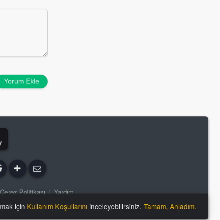
Yorum Ekle
y
Çerez Politikası
|
Yardım
lmak için
Kullanım Koşullarını
inceleyebilirsiniz.
Tamam, Anladım.