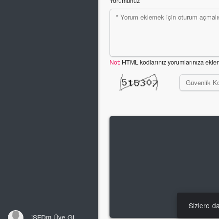
Yorumunuz
Not:
HTML kodlarınız yorumlarınıza ekle
Sizlere d
iSFDm Üye Girişi