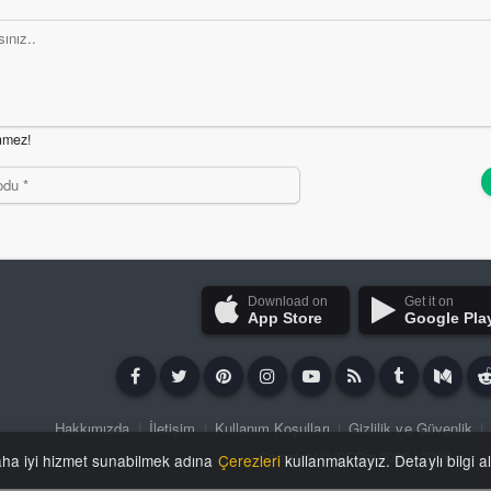
nmez!
Download on
Get it on
App Store
Google Pla
Hakkımızda
|
İletişim
|
Kullanım Koşulları
|
Gizlilik ve Güvenlik
|
Copyright ©
iSFDm
2020 - 2026
aha iyi hizmet sunabilmek adına
Çerezleri
kullanmaktayız. Detaylı bilgi a