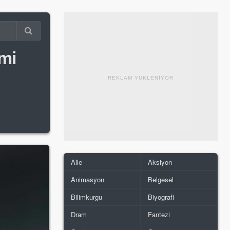
mi
REKLAM YÜKLENİYOR
Aile
Aksiyon
Animasyon
Belgesel
Bilimkurgu
Biyografi
Dram
Fantezi