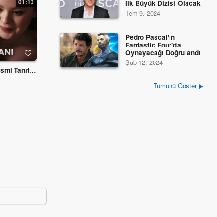
01:10
02:13
İlk Büyük Dizisi Olacak
Tem 9, 2024
Pedro Pascal'ın
Fantastic Four'da
Oynayacağı Doğrulandı
Şub 12, 2024
Bridgerton 2. Sezon - Resmi Tanıtım Fragmanı - Netflix
First Kill - Official Trailer - Tanıtım Fragmanı - Netflix
Mayıs 15, 2022
Haziran 16, 2
Tümünü Göster ▶