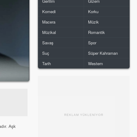
Gerilim
Gizem
Komedi
Korku
Macera
Müzik
Müzikal
Romantik
Savaş
Spor
Suç
Süper Kahraman
Tarih
Western
REKLAM YÜKLENİYOR
dır. Aşk