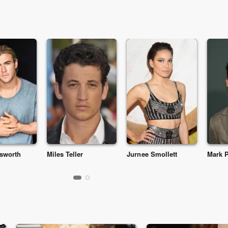
sworth
Miles Teller
Jurnee Smollett
Mark 