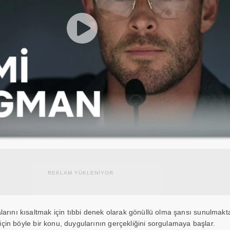
REKLAM YÜKLENİYOR
arını kısaltmak için tıbbi denek olarak gönüllü olma şansı sunulmakta
ç için böyle bir konu, duygularının gerçekliğini sorgulamaya başlar.