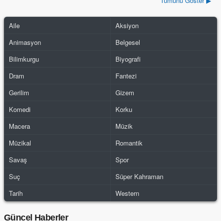
Tümünü Göster ▶
Aile
Aksiyon
Animasyon
Belgesel
Bilimkurgu
Biyografi
Dram
Fantezi
Gerilim
Gizem
Komedi
Korku
Macera
Müzik
Müzikal
Romantik
Savaş
Spor
Suç
Süper Kahraman
Tarih
Western
Güncel Haberler