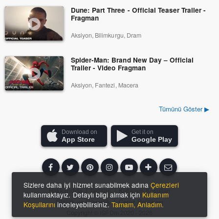
Dune: Part Three - Official Teaser Trailer -
Fragman
Aksiyon, Bilimkurgu, Dram
Spider-Man: Brand New Day – Official
Trailer - Video Fragman
Aksiyon, Fantezi, Macera
Tümünü Göster ▶
Download on
Get it on
App Store
Google Play
Sizlere daha iyi hizmet sunabilmek adına
Çerezleri
Hakkımızda
|
İletişim
|
Kullanım Koşulları
kullanmaktayız. Detaylı bilgi almak için
Kullanım
Gizlilik ve Güvenlik
|
Çerez Politikası
Koşullarını
inceleyebilirsiniz.
Tamam, Anladım.
Copyright ©
iSFDm
2020 - 2026