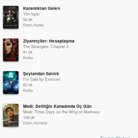
Karanlıktan Gelen
Yön lapsi
92 dk
Dram, Korku
Ziyaretçiler: Hesaplaşma
The Strangers: Chapter 3
91 dk
Korku
Şeytandan Satılık
For Sale by Exorcist
82 dk
Korku
Modi: Deliliğin Kanadında Üç Gün
Modi: Three Days on the Wing of Madness
108 dk
Dram, Komedi