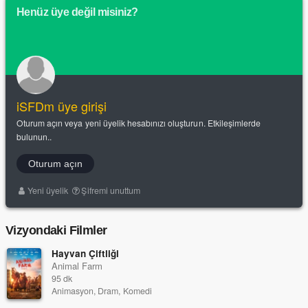
Henüz üye değil misiniz?
iSFDm üye girişi
Oturum açın veya yeni üyelik hesabınızı oluşturun. Etkileşimlerde
bulunun..
Oturum açın
Yeni üyelik
Şifremi unuttum
Vizyondaki Filmler
Hayvan Çiftliği
Animal Farm
95 dk
Animasyon, Dram, Komedi