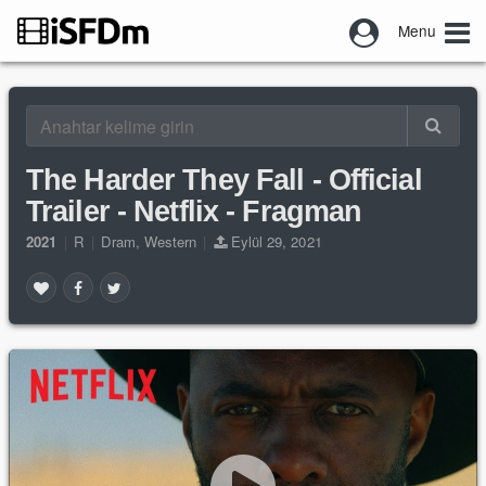
Menu
The Harder They Fall - Official
Trailer - Netflix - Fragman
2021
|
R
|
Dram
,
Western
|
Eylül 29, 2021