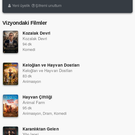
Yeni üyelik
Şifremi unuttum
Vizyondaki Filmler
Kozalak Devri
Kozalak Devri
94 dk
Komedi
Keloğlan ve Hayvan Dostları
Keloğlan ve Hayvan Dostları
83 dk
Animasyon
Hayvan Çiftliği
Animal Farm
95 dk
Animasyon, Dram, Komedi
Karanlıktan Gelen
Yön lapsi