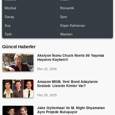
Müzikal
Romantik
Savaş
Spor
Suç
Süper Kahraman
Tarih
Western
Güncel Haberler
Aksiyon İkonu Chuck Norris 86 Yaşında
Hayatını Kaybetti!
Mar 22, 2026
Amazon MGM, Yeni Bond Adaylarını
Sıraladı: Listede Kimler Var?
Haz 29, 2025
Jake Gyllenhaal ile M. Night Shyamalan
Aynı Projede Buluşuyor