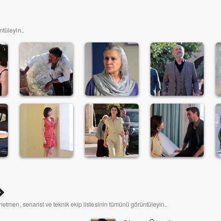
ntüleyin..
netmen, senarist ve teknik ekip listesinin tümünü görüntüleyin..