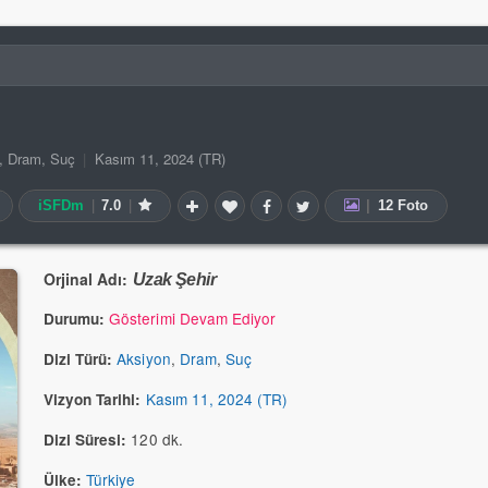
,
Dram
,
Suç
|
Kasım 11, 2024 (TR)
iSFDm
|
7.0
|
|
12 Foto
Orjinal Adı:
Uzak Şehir
Gösterimi Devam Ediyor
Durumu:
Aksiyon
,
Dram
,
Suç
Dizi Türü:
Kasım 11, 2024 (TR)
Vizyon Tarihi:
120 dk.
Dizi Süresi:
Türkiye
Ülke: