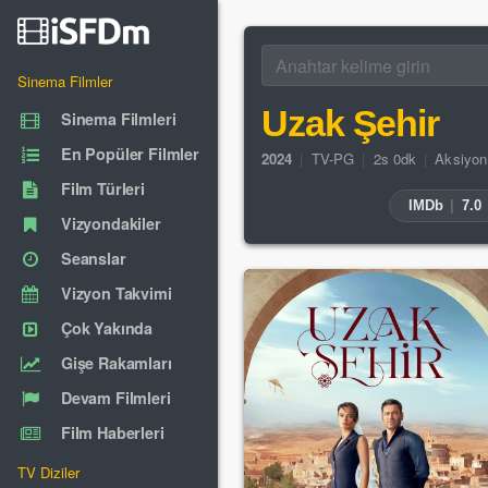
Sinema Filmler
Uzak Şehir
Sinema Filmleri
En Popüler Filmler
2024
|
TV-PG
|
2s 0dk
|
Aksiyon
Film Türleri
IMDb
|
7.0
Vizyondakiler
Seanslar
Vizyon Takvimi
Çok Yakında
Gişe Rakamları
Devam Filmleri
Film Haberleri
TV Diziler