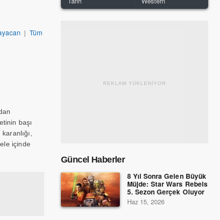
Tarih
Western
Kayacan
|
Tüm
REKLAM YÜKLENİYOR
’dan
etinin başı
 karanlığı,
ele içinde
Güncel Haberler
8 Yıl Sonra Gelen Büyük
Müjde: Star Wars Rebels
5. Sezon Gerçek Oluyor
Haz 15, 2026