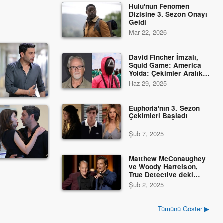
Hulu'nun Fenomen
Dizisine 3. Sezon Onayı
Geldi
Mar 22, 2026
David Fincher İmzalı,
Squid Game: America
Yolda: Çekimler Aralık
2025’te Başlıyor
Haz 29, 2025
Euphoria'nın 3. Sezon
Çekimleri Başladı
Şub 7, 2025
Matthew McConaughey
ve Woody Harrelson,
True Detective deki
Rollerine Geri Döndü
Şub 2, 2025
Tümünü Göster ▶