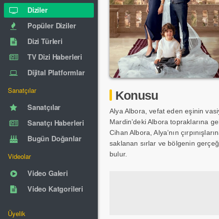
Diziler
Popüler Diziler
Dizi Türleri
TV Dizi Haberleri
Dijital Platformlar
Sanatçılar
Konusu
Sanatçılar
Alya Albora, vefat eden eşinin vas
Sanatçı Haberleri
Mardin’deki Albora topraklarına gel
Cihan Albora, Alya’nın çırpınışlar
Bugün Doğanlar
saklanan sırlar ve bölgenin gerçeği
bulur.
Videolar
Video Galeri
Video Katgorileri
Üyelik