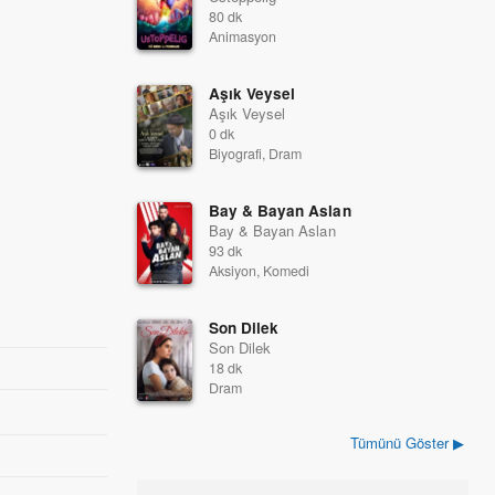
80 dk
Animasyon
Aşık Veysel
Aşık Veysel
0 dk
Biyografi, Dram
Bay & Bayan Aslan
Bay & Bayan Aslan
93 dk
Aksiyon, Komedi
Son Dilek
Son Dilek
18 dk
Dram
Tümünü Göster ▶