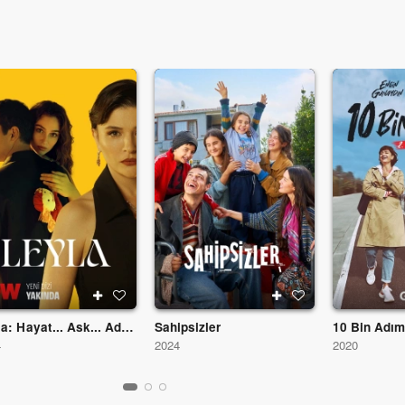
Leyla: Hayat... Ask... Adalet...
Sahipsizler
10 Bin Adı
4
2024
2020