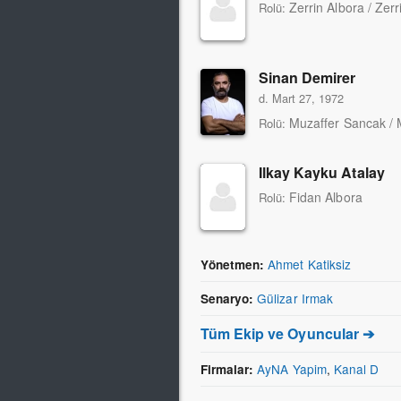
Zerrin Albora / Zerr
Rolü:
Sinan Demirer
d. Mart 27, 1972
Muzaffer Sancak / 
Rolü:
Ilkay Kayku Atalay
Fidan Albora
Rolü:
Ahmet Katiksiz
Yönetmen:
Gülizar Irmak
Senaryo:
Tüm Ekip ve Oyuncular ➔
AyNA Yapim
,
Kanal D
Firmalar: