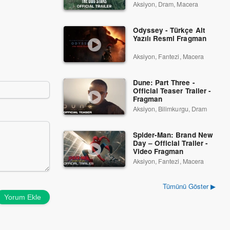
Aksiyon, Dram, Macera
Odyssey - Türkçe Alt
Yazılı Resmi Fragman
Aksiyon, Fantezi, Macera
Dune: Part Three -
Official Teaser Trailer -
Fragman
Aksiyon, Bilimkurgu, Dram
Spider-Man: Brand New
Day – Official Trailer -
Video Fragman
Aksiyon, Fantezi, Macera
Tümünü Göster ▶
Yorum Ekle