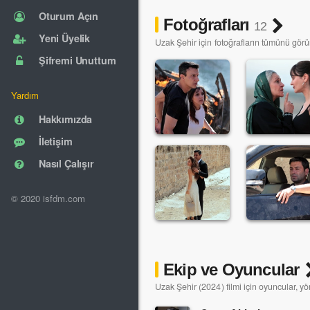
Oturum Açın
Fotoğrafları
12
Yeni Üyelik
Uzak Şehir için fotoğrafların tümünü görü
Şifremi Unuttum
Yardım
Hakkımızda
İletişim
Nasıl Çalışır
© 2020 isfdm.com
Ekip ve Oyuncular
Uzak Şehir (2024) filmi için oyuncular, yö