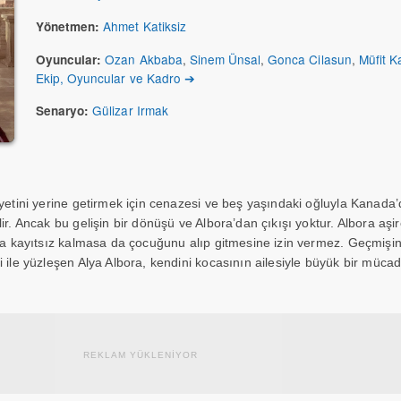
Ahmet Katiksiz
Yönetmen:
Ozan Akbaba
,
Sinem Ünsal
,
Gonca Cilasun
,
Müfit 
Oyuncular:
Ekip, Oyuncular ve Kadro ➔
Gülizar Irmak
Senaryo:
iyetini yerine getirmek için cenazesi ve beş yaşındaki oğluyla Kanada
ir. Ancak bu gelişin bir dönüşü ve Albora’dan çıkışı yoktur. Albora aşir
ına kayıtsız kalmasa da çocuğunu alıp gitmesine izin vermez. Geçmişin
 ile yüzleşen Alya Albora, kendini kocasının ailesiyle büyük bir mücad
REKLAM YÜKLENİYOR