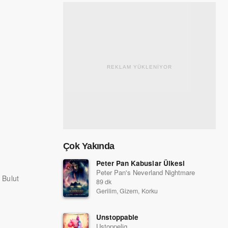
REKLAM YÜKLENİYOR
Çok Yakında
Peter Pan Kabuslar Ülkesi
Peter Pan's Neverland Nightmare
 Bulut
89 dk
Gerilim, Gizem, Korku
Unstoppable
Ustoppelig