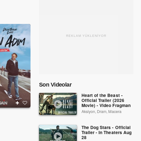
REKLAM YÜKLENİYOR
Son Videolar
Heart of the Beast -
Official Trailer (2026
Movie) - Video Fragman
Aksiyon, Dram, Macera
m
Gönül Dağı
Ramo
2020
2020 - 2021
The Dog Stars - Official
Trailer - In Theaters Aug
28