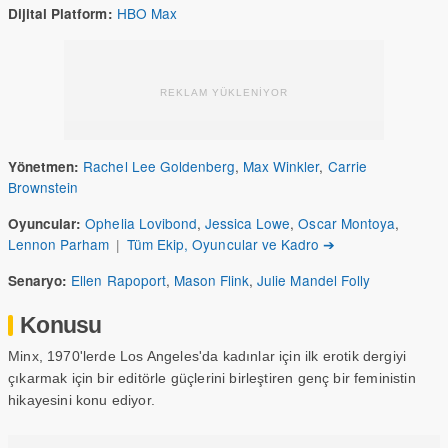
HBO Max
Dijital Platform:
REKLAM YÜKLENİYOR
Rachel Lee Goldenberg
,
Max Winkler
,
Carrie
Yönetmen:
Brownstein
Ophelia Lovibond
,
Jessica Lowe
,
Oscar Montoya
,
Oyuncular:
Lennon Parham
|
Tüm Ekip, Oyuncular ve Kadro ➔
Ellen Rapoport
,
Mason Flink
,
Julie Mandel Folly
Senaryo:
Konusu
Minx, 1970'lerde Los Angeles'da kadınlar için ilk erotik dergiyi
çıkarmak için bir editörle güçlerini birleştiren genç bir feministin
hikayesini konu ediyor.