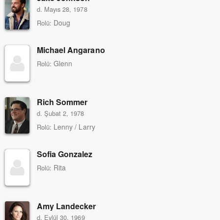
d. Mayıs 28, 1978
Doug
Rolü:
Michael Angarano
Glenn
Rolü:
Rich Sommer
d. Şubat 2, 1978
Lenny / Larry
Rolü:
Sofia Gonzalez
Rita
Rolü:
Amy Landecker
d. Eylül 30, 1969