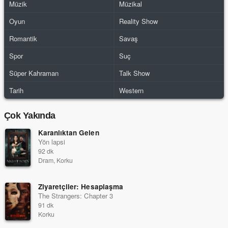
Müzik
Müzikal
Oyun
Reality Show
Romantik
Savaş
Spor
Suç
Süper Kahraman
Talk Show
Tarih
Western
Çok Yakında
Karanlıktan Gelen
Yön lapsi
92 dk
Dram, Korku
Ziyaretçiler: Hesaplaşma
The Strangers: Chapter 3
91 dk
Korku