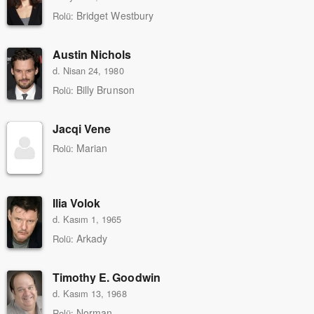
Bridget Westbury
Rolü:
Austin Nichols
d. Nisan 24, 1980
Billy Brunson
Rolü:
Jacqi Vene
Marian
Rolü:
Ilia Volok
d. Kasım 1, 1965
Arkady
Rolü:
Timothy E. Goodwin
d. Kasım 13, 1968
Norman
Rolü: