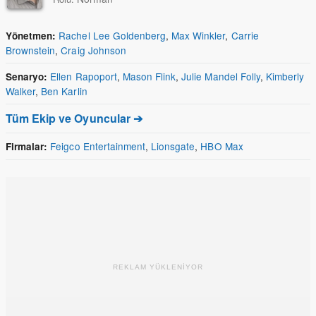
Rachel Lee Goldenberg
,
Max Winkler
,
Carrie
Yönetmen:
Brownstein
,
Craig Johnson
Ellen Rapoport
,
Mason Flink
,
Julie Mandel Folly
,
Kimberly
Senaryo:
Walker
,
Ben Karlin
Tüm Ekip ve Oyuncular ➔
Feigco Entertainment
,
Lionsgate
,
HBO Max
Firmalar:
REKLAM YÜKLENİYOR