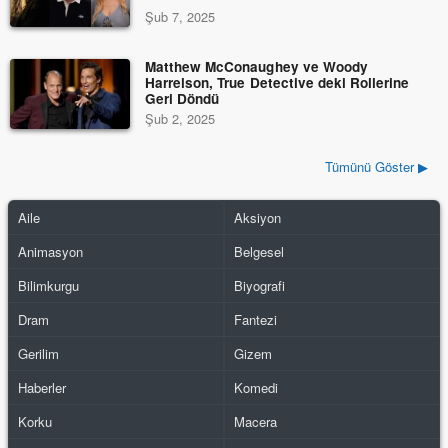
Şub 7, 2025
Matthew McConaughey ve Woody
Harrelson, True Detective deki Rollerine
Geri Döndü
Şub 2, 2025
Tümünü Göster ▶
Aile
Aksiyon
Animasyon
Belgesel
Bilimkurgu
Biyografi
Dram
Fantezi
Gerilim
Gizem
Haberler
Komedi
Korku
Macera