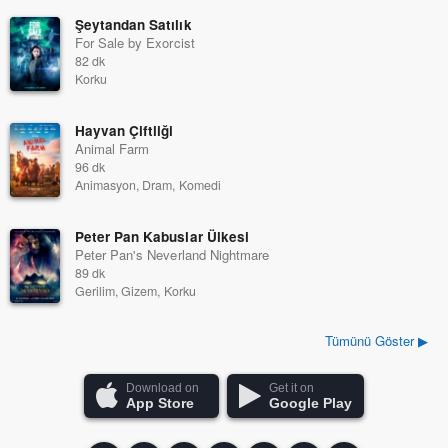
Şeytandan Satılık
For Sale by Exorcist
82 dk
Korku
Hayvan Çiftliği
Animal Farm
96 dk
Animasyon, Dram, Komedi
Peter Pan Kabuslar Ülkesi
Peter Pan's Neverland Nightmare
89 dk
Gerilim, Gizem, Korku
Tümünü Göster ▶
Download on
Get it on
App Store
Google Play