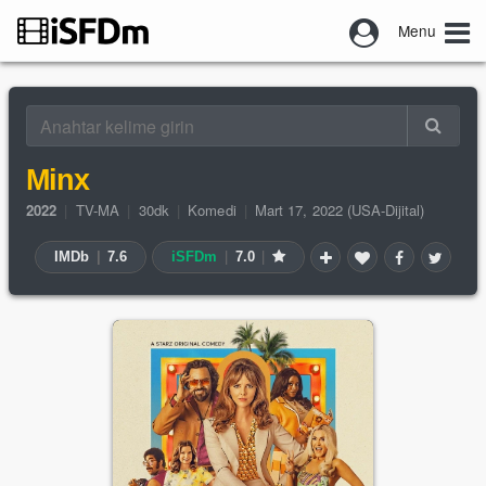
Menu
Minx
2022
|
TV-MA
|
30dk
|
Komedi
|
Mart 17, 2022 (USA-Dijital)
IMDb
|
7.6
iSFDm
|
7.0
|