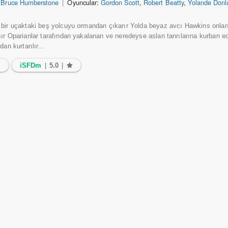
 Bruce Humberstone
|
Oyuncular:
Gordon Scott
,
Robert Beatty
,
Yolande Donl
bir uçaktaki beş yolcuyu ormandan çıkarır Yolda beyaz avcı Hawkins onları
ır Oparianlar tarafından yakalanan ve neredeyse aslan tanrılarına kurban ed
an kurtarılır...
7
iSFDm
|
5.0
|