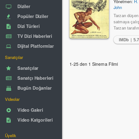
Yönetmen:
H.
Diziler
John
Popüler Diziler
Tarzan düşen 
satmaya çalış
Dizi Türleri
Tarzan tarafınd
TV Dizi Haberleri
IMDb
|
5.
Dijital Platformlar
Sanatçılar
1-25 den 1 Sinema Filmi
Sanatçılar
Sanatçı Haberleri
Bugün Doğanlar
Videolar
Video Galeri
Video Katgorileri
Üyelik