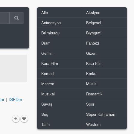
Aile
Aksiyon
Animasyon
Belgesel
Bilimkurgu
Biyografi
Dram
Fantezi
Gerilim
Gizem
Kara Film
Kısa Film
Komedi
Korku
Macera
Müzik
Müzikal
Romantik
nı
|
iSFDm
Savaş
Spor
Suç
Süper Kahraman
Tarih
Western