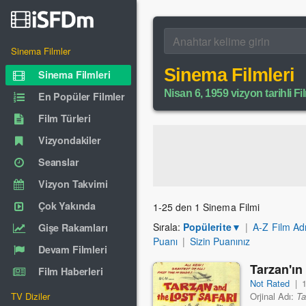
Sinema Filmler
Sinema Filmleri
Sinema Filmleri
Nisan 6, 1959 vizyon tarihli Fi
En Popüler Filmler
Film Türleri
Vizyondakiler
Seanslar
Vizyon Takvimi
Çok Yakında
1-25 den 1 Sinema Filmi
Sırala:
Popülerite
▼
|
A-Z Film Ad
Gişe Rakamları
Puanı
|
Sizin Puanınız
Devam Filmleri
Tarzan'ın
Film Haberleri
Not Rated
|
TV Diziler
Orjinal Adı:
Ta