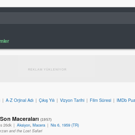
lmler
REKLAM YÜKLENİYOR
ı
|
A-Z Orjinal Adı
|
Çıkış Yılı
|
Vizyon Tarihi
|
Film Süresi
|
IMDb Pua
 Son Maceraları
(1957)
1s 26dk
|
Aksiyon
,
Macera
|
Nis 6, 1959 (TR)
rzan and the Lost Safari