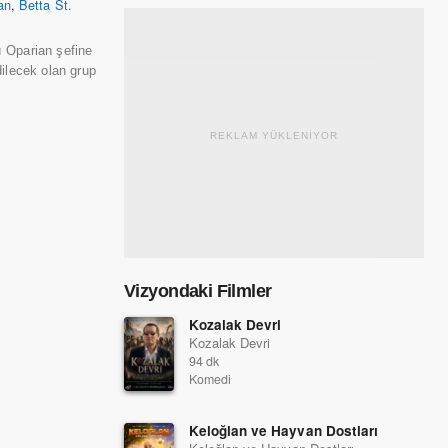
an
,
Betta St.
 Oparian şefine
ilecek olan grup
REKLAM YÜKLENİYOR
Vizyondaki Filmler
Kozalak Devri
Kozalak Devri
94 dk
Komedi
Keloğlan ve Hayvan Dostları