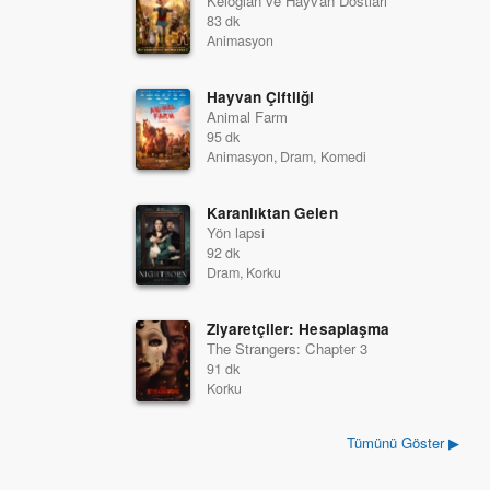
Keloğlan ve Hayvan Dostları
83 dk
Animasyon
Hayvan Çiftliği
Animal Farm
95 dk
Animasyon, Dram, Komedi
Karanlıktan Gelen
Yön lapsi
92 dk
Dram, Korku
Ziyaretçiler: Hesaplaşma
The Strangers: Chapter 3
91 dk
Korku
Tümünü Göster ▶