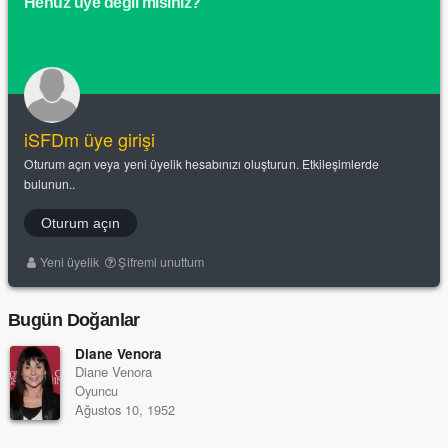
Henüz üye değil misiniz?
iSFDm üye girişi
Oturum açın veya yeni üyelik hesabınızı oluşturun. Etkileşimlerde
bulunun..
Oturum açın
Yeni üyelik
Şifremi unuttum
Bugün Doğanlar
Diane Venora
Diane Venora
Oyuncu
Ağustos 10, 1952