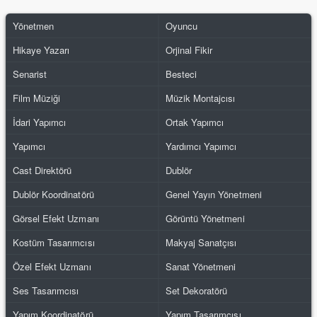
Yönetmen
Oyuncu
Hikaye Yazarı
Orjinal Fikir
Senarist
Besteci
Film Müziği
Müzik Montajcısı
İdari Yapımcı
Ortak Yapımcı
Yapımcı
Yardımcı Yapımcı
Cast Direktörü
Dublör
Dublör Koordinatörü
Genel Yayın Yönetmeni
Görsel Efekt Uzmanı
Görüntü Yönetmeni
Kostüm Tasarımcısı
Makyaj Sanatçısı
Özel Efekt Uzmanı
Sanat Yönetmeni
Ses Tasarımcısı
Set Dekoratörü
Yapım Koordinatörü
Yapım Tasarımcısı