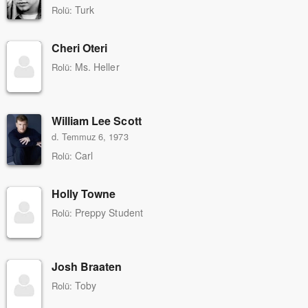
Turk
Rolü:
Cheri Oteri
Ms. Heller
Rolü:
William Lee Scott
d. Temmuz 6, 1973
Carl
Rolü:
Holly Towne
Preppy Student
Rolü:
Josh Braaten
Toby
Rolü: