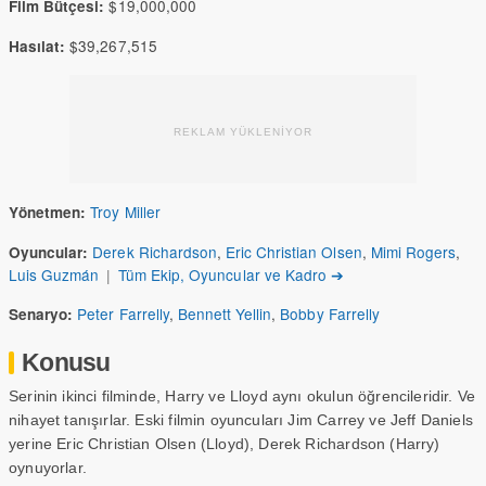
$19,000,000
Film Bütçesi:
$39,267,515
Hasılat:
REKLAM YÜKLENİYOR
Troy Miller
Yönetmen:
Derek Richardson
,
Eric Christian Olsen
,
Mimi Rogers
,
Oyuncular:
Luis Guzmán
|
Tüm Ekip, Oyuncular ve Kadro ➔
Peter Farrelly
,
Bennett Yellin
,
Bobby Farrelly
Senaryo:
Konusu
Serinin ikinci filminde, Harry ve Lloyd aynı okulun öğrencileridir. Ve
nihayet tanışırlar. Eski filmin oyuncuları Jim Carrey ve Jeff Daniels
yerine Eric Christian Olsen (Lloyd), Derek Richardson (Harry)
oynuyorlar.