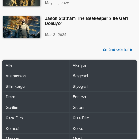
May 11, 2025
Jason Statham The Beekeeper 2 İle Geri
Dönüyor
Mar 2, 2025
Tümünü Göster ▶
Aile
Aksiyon
Animasyon
Belgesel
Bilimkurgu
Biyografi
Dram
Fantezi
Gerilim
Gizem
Kara Film
Kısa Film
Komedi
Korku
Macera
Müzik