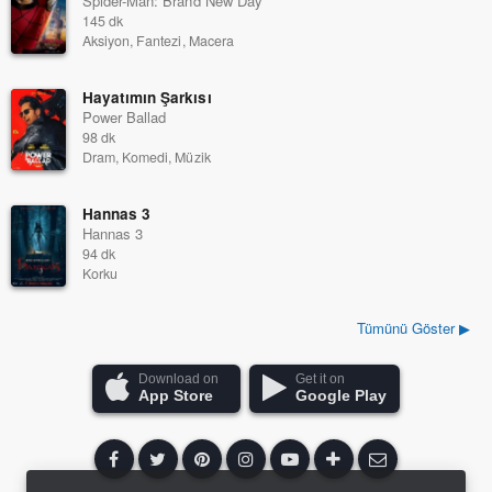
Spider-Man: Brand New Day
145 dk
Aksiyon, Fantezi, Macera
Hayatımın Şarkısı
Power Ballad
98 dk
Dram, Komedi, Müzik
Hannas 3
Hannas 3
94 dk
Korku
Tümünü Göster ▶
Download on
Get it on
App Store
Google Play