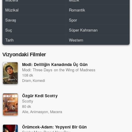
Müzikal
Romantik
Savaş
Spor
Suç
Süper Kahraman
Tarih
Western
Vizyondaki Filmler
Modi: Deliliğin Kanadında Üç Gün
Modi: Three Days on the Wing of Madness
108 dk
Dram, Komedi
Özgür Kedi Scotty
Scotty
80 dk
Aile, Animasyon, Macera
Örümcek-Adam: Yepyeni Bir Gün