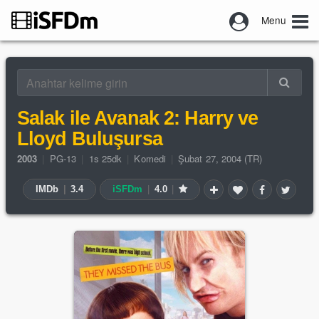
Menu
Salak ile Avanak 2: Harry ve
Lloyd Buluşursa
2003
|
PG-13
|
1s 25dk
|
Komedi
|
Şubat 27, 2004 (TR)
IMDb
|
3.4
iSFDm
|
4.0
|