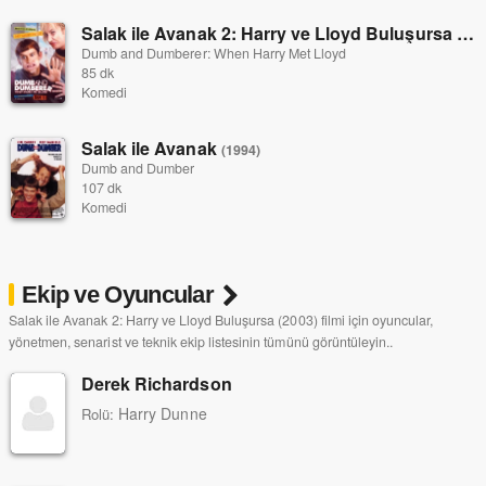
Salak ile Avanak 2: Harry ve Lloyd Buluşursa
(200
Dumb and Dumberer: When Harry Met Lloyd
85 dk
Komedi
Salak ile Avanak
(1994)
Dumb and Dumber
107 dk
Komedi
Ekip ve Oyuncular
Salak ile Avanak 2: Harry ve Lloyd Buluşursa (2003) filmi için oyuncular,
yönetmen, senarist ve teknik ekip listesinin tümünü görüntüleyin..
Derek Richardson
Harry Dunne
Rolü: