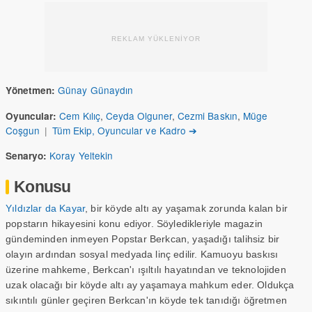
REKLAM YÜKLENİYOR
Günay Günaydın
Yönetmen:
Cem Kılıç
,
Ceyda Olguner
,
Cezmi Baskın
,
Müge
Oyuncular:
Coşgun
|
Tüm Ekip, Oyuncular ve Kadro ➔
Koray Yeltekin
Senaryo:
Konusu
Yıldızlar da Kayar
, bir köyde altı ay yaşamak zorunda kalan bir
popstarın hikayesini konu ediyor. Söyledikleriyle magazin
gündeminden inmeyen Popstar Berkcan, yaşadığı talihsiz bir
olayın ardından sosyal medyada linç edilir. Kamuoyu baskısı
üzerine mahkeme, Berkcan'ı ışıltılı hayatından ve teknolojiden
uzak olacağı bir köyde altı ay yaşamaya mahkum eder. Oldukça
sıkıntılı günler geçiren Berkcan'ın köyde tek tanıdığı öğretmen