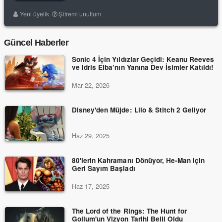
Yeni üyelik
Şifremi unuttum
Güncel Haberler
Sonic 4 İçin Yıldızlar Geçidi: Keanu Reeves
ve Idris Elba’nın Yanına Dev İsimler Katıldı!
Mar 22, 2026
Disney'den Müjde: Lilo & Stitch 2 Geliyor
Haz 29, 2025
80'lerin Kahramanı Dönüyor, He-Man için
Geri Sayım Başladı
Haz 17, 2025
The Lord of the Rings: The Hunt for
Gollum'un Vizyon Tarihi Belli Oldu