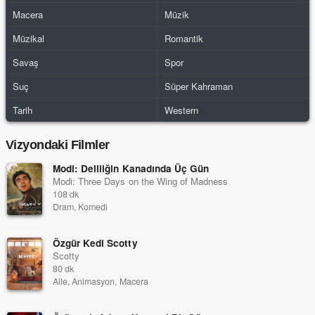
Macera
Müzik
Müzikal
Romantik
Savaş
Spor
Suç
Süper Kahraman
Tarih
Western
Vizyondaki Filmler
Modi: Deliliğin Kanadında Üç Gün
Modi: Three Days on the Wing of Madness
108 dk
Dram, Komedi
Özgür Kedi Scotty
Scotty
80 dk
Aile, Animasyon, Macera