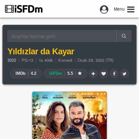
Menu
Yıldızlar da Kayar
2022
|
PG-13
|
1s 40dk
|
Komedi
|
Ocak 28, 2022 (TR)
IMDb
|
4.2
iSFDm
|
5.5
|