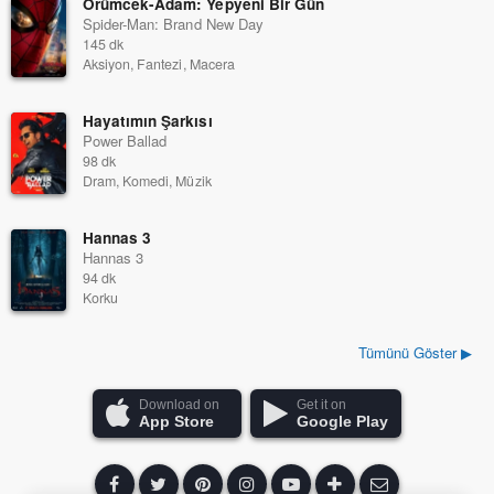
Örümcek-Adam: Yepyeni Bir Gün
Spider-Man: Brand New Day
145 dk
Aksiyon, Fantezi, Macera
Hayatımın Şarkısı
Power Ballad
98 dk
Dram, Komedi, Müzik
Hannas 3
Hannas 3
94 dk
Korku
Tümünü Göster ▶
Download on
Get it on
App Store
Google Play