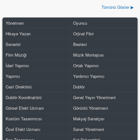
Tümünü Göster ▶
Yönetmen
Oyuncu
Hikaye Yazarı
Orjinal Fikir
Senarist
Besteci
Film Müziği
Müzik Montajcısı
İdari Yapımcı
Ortak Yapımcı
Yapımcı
Yardımcı Yapımcı
Cast Direktörü
Dublör
Dublör Koordinatörü
Genel Yayın Yönetmeni
Görsel Efekt Uzmanı
Görüntü Yönetmeni
Kostüm Tasarımcısı
Makyaj Sanatçısı
Özel Efekt Uzmanı
Sanat Yönetmeni
Ses Tasarımcısı
Set Dekoratörü