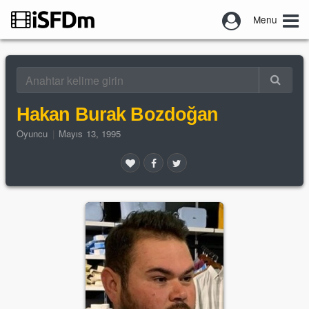
Menu
Hakan Burak Bozdoğan
Oyuncu
|
Mayıs 13, 1995