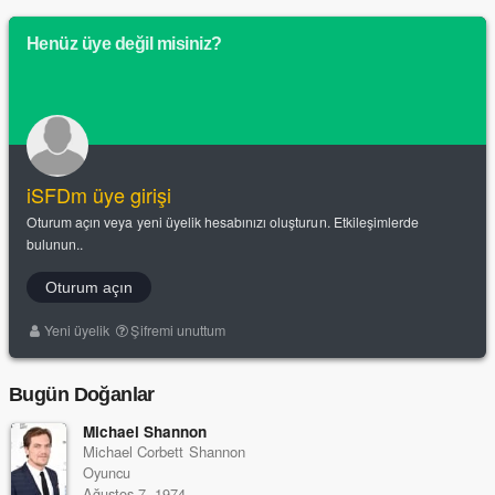
Henüz üye değil misiniz?
iSFDm üye girişi
Oturum açın veya yeni üyelik hesabınızı oluşturun. Etkileşimlerde
bulunun..
Oturum açın
Yeni üyelik
Şifremi unuttum
Bugün Doğanlar
Michael Shannon
Michael Corbett Shannon
Oyuncu
Ağustos 7, 1974