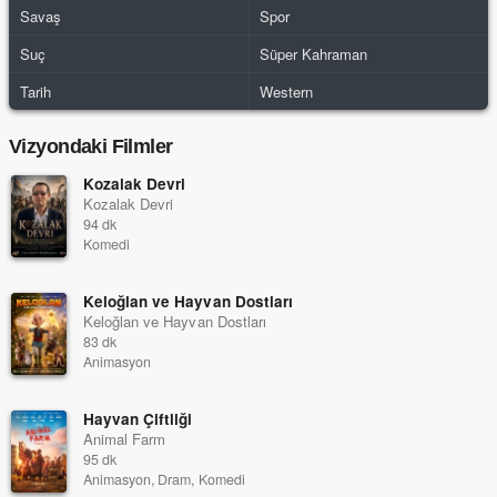
Savaş
Spor
Suç
Süper Kahraman
Tarih
Western
Vizyondaki Filmler
Kozalak Devri
Kozalak Devri
94 dk
Komedi
Keloğlan ve Hayvan Dostları
Keloğlan ve Hayvan Dostları
83 dk
Animasyon
Hayvan Çiftliği
Animal Farm
95 dk
Animasyon, Dram, Komedi