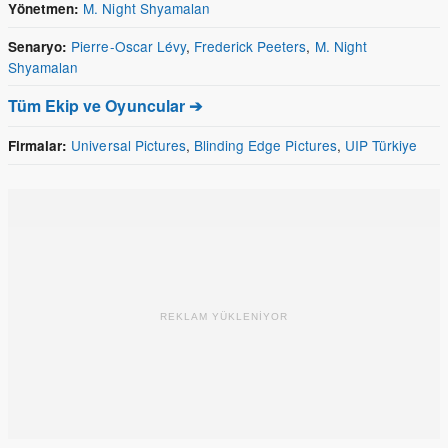
M. Night Shyamalan
Yönetmen:
Pierre-Oscar Lévy
,
Frederick Peeters
,
M. Night
Senaryo:
Shyamalan
Tüm Ekip ve Oyuncular ➔
Universal Pictures
,
Blinding Edge Pictures
,
UIP Türkiye
Firmalar:
REKLAM YÜKLENİYOR