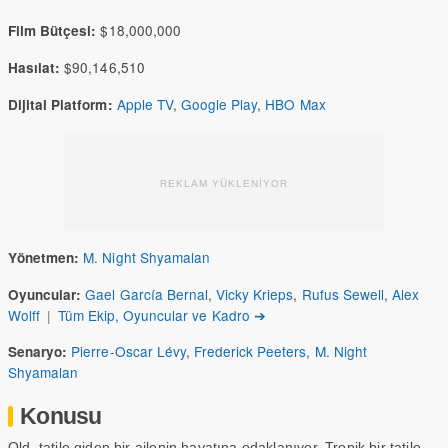
$18,000,000
Film Bütçesi:
$90,146,510
Hasılat:
Apple TV
,
Google Play
,
HBO Max
Dijital Platform:
REKLAM YÜKLENİYOR
M. Night Shyamalan
Yönetmen:
Gael García Bernal
,
Vicky Krieps
,
Rufus Sewell
,
Alex
Oyuncular:
Wolff
|
Tüm Ekip, Oyuncular ve Kadro ➔
Pierre-Oscar Lévy
,
Frederick Peeters
,
M. Night
Senaryo:
Shyamalan
Konusu
Old, tatile giden bir ailenin hayatına odaklanıyor. Tropik bir tatile