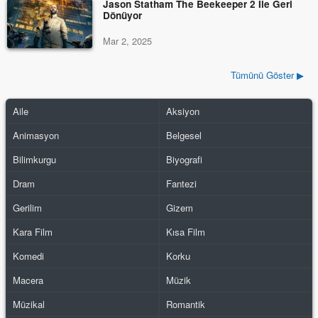
Jason Statham The Beekeeper 2 İle Geri
Dönüyor
Mar 2, 2025
Tümünü Göster ▶
Aile
Aksiyon
Animasyon
Belgesel
Bilimkurgu
Biyografi
Dram
Fantezi
Gerilim
Gizem
Kara Film
Kısa Film
Komedi
Korku
Macera
Müzik
Müzikal
Romantik