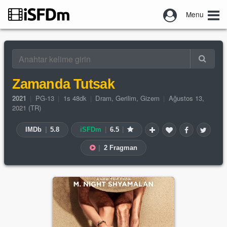
Menu
Zamanda Tutsak
2021
|
PG-13
|
1s 48dk
|
Dram
,
Gerilim
,
Gizem
|
Ağustos 13,
2021 (TR)
IMDb
|
5.8
iSFDm
|
6.5
|
|
2 Fragman