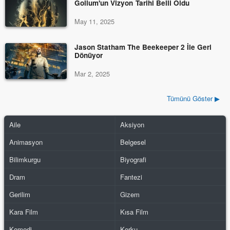
Gollum'un Vizyon Tarihi Belli Oldu
May 11, 2025
Jason Statham The Beekeeper 2 İle Geri
Dönüyor
Mar 2, 2025
Tümünü Göster ▶
Aile
Aksiyon
Animasyon
Belgesel
Bilimkurgu
Biyografi
Dram
Fantezi
Gerilim
Gizem
Kara Film
Kısa Film
Komedi
Korku