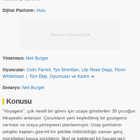
Hulu
Dijital Platform:
REKLAM YÜKLENİYOR
Neil Burger
Yönetmen:
Colin Farrell
,
Tye Sheridan
,
Lily-Rose Depp
,
Fionn
Oyuncular:
Whitehead
|
Tüm Ekip, Oyuncular ve Kadro ➔
Neil Burger
Senaryo:
Konusu
“Voyagers”, çok nesilli bir görev için uzaya gönderilen 30 çocuğun
hikayesini anlatıyor. Çocukların yeni keşfedilmiş bir gezegene
varması ve oraya yerleşmesi planlanmıştır. Uzay gemisinin
yetişkin kaptanı gizemli bir şekilde öldürüldüğü zaman genç
mürettebat kaosa sürüklenir. İlkel ve kabilesel bir hayata geri