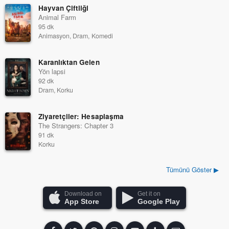
Hayvan Çiftliği
Animal Farm
95 dk
Animasyon, Dram, Komedi
Karanlıktan Gelen
Yön lapsi
92 dk
Dram, Korku
Ziyaretçiler: Hesaplaşma
The Strangers: Chapter 3
91 dk
Korku
Tümünü Göster ▶
Download on
Get it on
App Store
Google Play