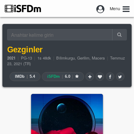
Menu
Gezginler
2021
|
PG-13
|
1s 48dk
|
Bilimkurgu
,
Gerilim
,
Macera
|
Temmuz
23, 2021 (TR)
IMDb
|
5.4
iSFDm
|
6.0
|