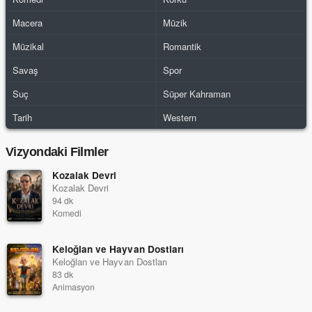
Macera
Müzik
Müzikal
Romantik
Savaş
Spor
Suç
Süper Kahraman
Tarih
Western
Vizyondaki Filmler
Kozalak Devri
Kozalak Devri
94 dk
Komedi
Keloğlan ve Hayvan Dostları
Keloğlan ve Hayvan Dostları
83 dk
Animasyon