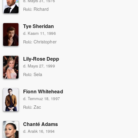
d. Mayıs 31, 1976
Richard
Rolü:
Tye Sheridan
d. Kasım 11, 1996
Christopher
Rolü:
Lily-Rose Depp
d. Mayıs 27, 1999
Sela
Rolü:
Fionn Whitehead
d. Temmuz 18, 1997
Zac
Rolü:
Chanté Adams
d. Aralık 16, 1994