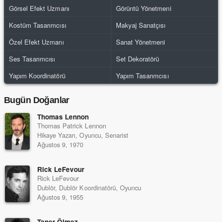
Görsel Efekt Uzmanı
Görüntü Yönetmeni
Kostüm Tasarımcısı
Makyaj Sanatçısı
Özel Efekt Uzmanı
Sanat Yönetmeni
Ses Tasarımcısı
Set Dekoratörü
Yapım Koordinatörü
Yapım Tasarımcısı
Bugün Doğanlar
Thomas Lennon
Thomas Patrick Lennon
Hikaye Yazarı, Oyuncu, Senarist
Ağustos 9, 1970
Rick LeFevour
Rick LeFevour
Dublör, Dublör Koordinatörü, Oyuncu
Ağustos 9, 1955
Taner Ölmez