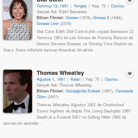
Temmuz 13
,
1951
|
Yengeç
|
Yaşı: 75
|
Oyuncu
Gerçek Adı: Edith Bernstein
Bilinen Filmleri:
Grease
,
Grease 2
,
(1978)
(1982)
Grease Live!
(2016)
Didi Conn Edith Didi Conn kızlık soyadı Bernstein 13
Temmuz 1951 en çok Grease de Frenchy Benson da
Denise Stevens Downey ve Shining Time Station da
Stacy Jones rolleriyle tanınan Amerikalı bir aktris ...
Thomas Wheatley
Ağustos 1
,
1951
|
Aslan
|
Yaşı: 75
|
Oyuncu
Gerçek Adı: Thomas Wheatley
Bilinen Filmleri:
Günışığında Suikast
,
Cenazede
(1987)
Ölüm
(2007)
Thomas Wheatley Ağustos 1951 de Chelmsford
Essex İngiltere de doğdu The Living Daylights 1987
Death at a Funeral 2007 ve Selling Hitler 1991 ile
tanınan bir aktördür ...