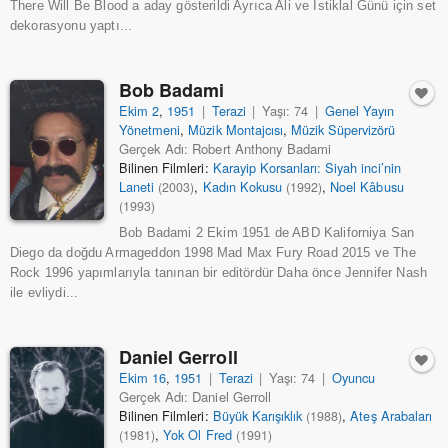
There Will Be Blood a aday gösterildi Ayrıca Ali ve İstiklal Günü için set
dekorasyonu yaptı...
Bob Badami
Ekim 2
,
1951
|
Terazi
|
Yaşı: 74
|
Genel Yayın
Yönetmeni
,
Müzik Montajcısı
,
Müzik Süpervizörü
Gerçek Adı: Robert Anthony Badami
Bilinen Filmleri:
Karayip Korsanları: Siyah inci’nin
Laneti
,
Kadın Kokusu
,
Noel Kâbusu
(2003)
(1992)
(1993)
Bob Badami 2 Ekim 1951 de ABD Kaliforniya San
Diego da doğdu Armageddon 1998 Mad Max Fury Road 2015 ve The
Rock 1996 yapımlarıyla tanınan bir editördür Daha önce Jennifer Nash
ile evliydi...
Daniel Gerroll
Ekim 16
,
1951
|
Terazi
|
Yaşı: 74
|
Oyuncu
Gerçek Adı: Daniel Gerroll
Bilinen Filmleri:
Büyük Karışıklık
,
Ateş Arabaları
(1988)
,
Yok Ol Fred
(1981)
(1991)