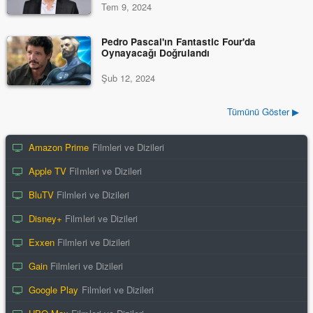
Tem 9, 2024
Pedro Pascal'ın Fantastic Four'da
Oynayacağı Doğrulandı
Şub 12, 2024
Tümünü Göster ▶
Amazon Prime
Filmleri ve Dizileri
Apple TV
Filmleri ve Dizileri
BluTV
Filmleri ve Dizileri
Disney+
Filmleri ve Dizileri
Exxen
Filmleri ve Dizileri
Gain
Filmleri ve Dizileri
Google Play
Filmleri ve Dizileri