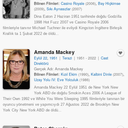
Bilinen Filmleri:
Casino Royale
,
Bay Hiçkimse
(2006)
,
Sıkı Aynasızlar
(2009)
(2007)
Dina Eaton 2 Haziran 1951 tarihinde doğdu Godzilla
1998 Hot Fuzz 2007 ve Casino Royale 2006
filmleriyle tanınır Michael Tuchner ile evliydi Kingston İngiltere Birleşik
Krallık ta 1 Şubat 2022 de öldü...
Amanda Mackey
Eylül 22
,
1951
|
Terazi
|
1951 - 2022
|
Cast
Direktörü
Gerçek Adı: Amanda Mackey
Bilinen Filmleri:
Kızıl Ekim
,
Kalbini Dinle
,
(1990)
(2007)
Uzay Yolu IV: Eve Yolculuk
(1986)
Amanda Mackey 22 Eylül 1951 de New York New
York ABD de doğdu Smokin Aces 2006 A League of
Their Own 1992 ve While You Were Sleeping 1995 filmleriyle tanınan bir
oyuncu yönetmeni ve yapımcıydı 27 Ağustos 2022 de Brooklyn New
York City New York ABD de öldü...