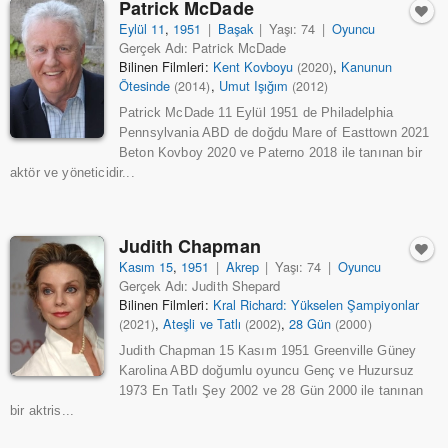
Patrick McDade
Eylül 11
,
1951
|
Başak
|
Yaşı: 74
|
Oyuncu
Gerçek Adı: Patrick McDade
Bilinen Filmleri:
Kent Kovboyu
,
Kanunun
(2020)
Ötesinde
,
Umut Işığım
(2014)
(2012)
Patrick McDade 11 Eylül 1951 de Philadelphia
Pennsylvania ABD de doğdu Mare of Easttown 2021
Beton Kovboy 2020 ve Paterno 2018 ile tanınan bir
aktör ve yöneticidir...
Judith Chapman
Kasım 15
,
1951
|
Akrep
|
Yaşı: 74
|
Oyuncu
Gerçek Adı: Judith Shepard
Bilinen Filmleri:
Kral Richard: Yükselen Şampiyonlar
,
Ateşli ve Tatlı
,
28 Gün
(2021)
(2002)
(2000)
Judith Chapman 15 Kasım 1951 Greenville Güney
Karolina ABD doğumlu oyuncu Genç ve Huzursuz
1973 En Tatlı Şey 2002 ve 28 Gün 2000 ile tanınan
bir aktris...