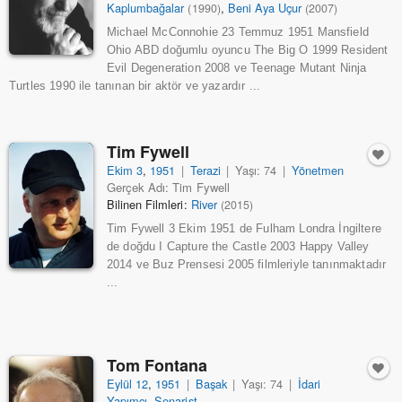
Kaplumbağalar
,
Beni Aya Uçur
(1990)
(2007)
Michael McConnohie 23 Temmuz 1951 Mansfield
Ohio ABD doğumlu oyuncu The Big O 1999 Resident
Evil Degeneration 2008 ve Teenage Mutant Ninja
Turtles 1990 ile tanınan bir aktör ve yazardır ...
Tim Fywell
Ekim 3
,
1951
|
Terazi
|
Yaşı: 74
|
Yönetmen
Gerçek Adı: Tim Fywell
Bilinen Filmleri:
River
(2015)
Tim Fywell 3 Ekim 1951 de Fulham Londra İngiltere
de doğdu I Capture the Castle 2003 Happy Valley
2014 ve Buz Prensesi 2005 filmleriyle tanınmaktadır
...
Tom Fontana
Eylül 12
,
1951
|
Başak
|
Yaşı: 74
|
İdari
Yapımcı
,
Senarist