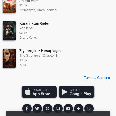
Animal Farm
95 dk
Animasyon, Dram, Komedi
Karanlıktan Gelen
Yön lapsi
92 dk
Dram, Korku
Ziyaretçiler: Hesaplaşma
The Strangers: Chapter 3
91 dk
Korku
Tümünü Göster ▶
Download on
Get it on
App Store
Google Play