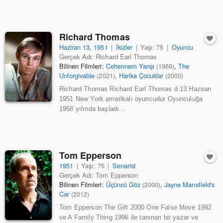
Richard Thomas
Haziran 13
,
1951
|
İkizler
|
Yaşı: 75
|
Oyuncu
Gerçek Adı: Richard Earl Thomas
Bilinen Filmleri:
Cehennem Yarışı
,
The
(1969)
Unforgivable
,
Harika Çocuklar
(2021)
(2000)
Richard Thomas Richard Earl Thomas d 13 Haziran
1951 New York amerikalı oyuncudur Oyunculuğa
1958 yılında başladı...
Tom Epperson
1951
|
Yaşı: 75
|
Senarist
Gerçek Adı: Tom Epperson
Bilinen Filmleri:
Üçüncü Göz
,
Jayne Mansfield's
(2000)
Car
(2012)
Tom Epperson The Gift 2000 One False Move 1992
ve A Family Thing 1996 ile tanınan bir yazar ve