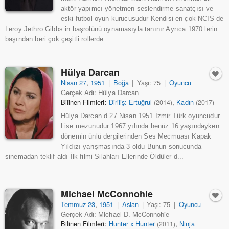
aktör yapımcı yönetmen seslendirme sanatçısı ve
eski futbol oyun kurucusudur Kendisi en çok NCIS de
Leroy Jethro Gibbs in başrolünü oynamasıyla tanınır Ayrıca 1970 lerin
başından beri çok çeşitli rollerde ...
Hülya Darcan
Nisan 27
,
1951
|
Boğa
|
Yaşı: 75
|
Oyuncu
Gerçek Adı: Hülya Darcan
Bilinen Filmleri:
Diriliş: Ertuğrul
,
Kadın
(2014)
(2017)
Hülya Darcan d 27 Nisan 1951 İzmir Türk oyuncudur
Lise mezunudur 1967 yılında henüz 16 yaşındayken
dönemin ünlü dergilerinden Ses Mecmuası Kapak
Yıldızı yarışmasında 3 oldu Bunun sonucunda
sinemadan teklif aldı İlk filmi Silahları Ellerinde Öldüler d...
Michael McConnohie
Temmuz 23
,
1951
|
Aslan
|
Yaşı: 75
|
Oyuncu
Gerçek Adı: Michael D. McConnohie
Bilinen Filmleri:
Hunter x Hunter
,
Ninja
(2011)