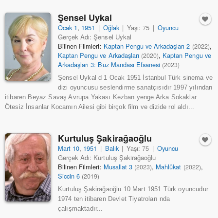
Şensel Uykal
Ocak 1
,
1951
|
Oğlak
|
Yaşı: 75
|
Oyuncu
Gerçek Adı: Şensel Uykal
Bilinen Filmleri:
Kaptan Pengu ve Arkadaşları 2
,
(2022)
Kaptan Pengu ve Arkadaşları
,
Kaptan Pengu ve
(2020)
Arkadaşları 3: Buz Mandası Efsanesi
(2023)
Şensel Uykal d 1 Ocak 1951 İstanbul Türk sinema ve
dizi oyuncusu seslendirme sanatçısıdır 1997 yılından
itibaren Beyaz Savaş Avrupa Yakası Kezban yenge Arka Sokaklar
Ötesiz İnsanlar Kocamın Ailesi gibi birçok film ve dizide rol aldı...
Kurtuluş Şakirağaoğlu
Mart 10
,
1951
|
Balık
|
Yaşı: 75
|
Oyuncu
Gerçek Adı: Kurtuluş Şakirağaoğlu
Bilinen Filmleri:
Musallat 3
,
Mahlûkat
,
(2023)
(2022)
Siccin 6
(2019)
Kurtuluş Şakirağaoğlu 10 Mart 1951 Türk oyuncudur
1974 ten itibaren Devlet Tiyatroları nda
çalışmaktadır...