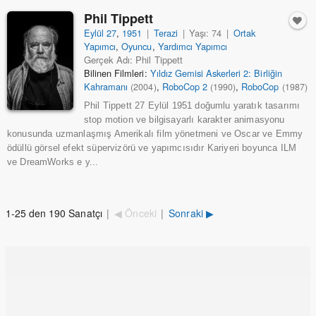
Phil Tippett
Eylül 27
,
1951
|
Terazi
|
Yaşı: 74
|
Ortak
Yapımcı
,
Oyuncu
,
Yardımcı Yapımcı
Gerçek Adı: Phil Tippett
Bilinen Filmleri:
Yıldız Gemisi Askerleri 2: Birliğin
Kahramanı
,
RoboCop 2
,
RoboCop
(2004)
(1990)
(1987)
Phil Tippett 27 Eylül 1951 doğumlu yaratık tasarımı
stop motion ve bilgisayarlı karakter animasyonu
konusunda uzmanlaşmış Amerikalı film yönetmeni ve Oscar ve Emmy
ödüllü görsel efekt süpervizörü ve yapımcısıdır Kariyeri boyunca ILM
ve DreamWorks e y...
1-25 den 190 Sanatçı
|
◀ Önceki
|
Sonraki ▶