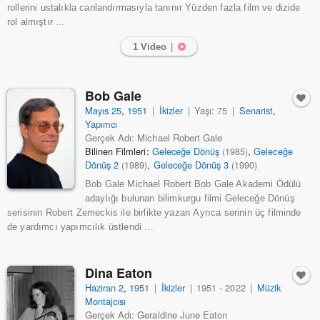
rollerini ustalıkla canlandırmasıyla tanınır Yüzden fazla film ve dizide
rol almıştır ...
1 Video
|
Bob Gale
Mayıs 25
,
1951
|
İkizler
|
Yaşı: 75
|
Senarist
,
Yapımcı
Gerçek Adı: Michael Robert Gale
Bilinen Filmleri:
Geleceğe Dönüş
,
Geleceğe
(1985)
Dönüş 2
,
Geleceğe Dönüş 3
(1989)
(1990)
Bob Gale Michael Robert Bob Gale Akademi Ödülü
adaylığı bulunan bilimkurgu filmi Geleceğe Dönüş
serisinin Robert Zemeckis ile birlikte yazarı Ayrıca serinin üç filminde
de yardımcı yapımcılık üstlendi ...
Dina Eaton
Haziran 2
,
1951
|
İkizler
|
1951 - 2022
|
Müzik
Montajcısı
Gerçek Adı: Geraldine June Eaton