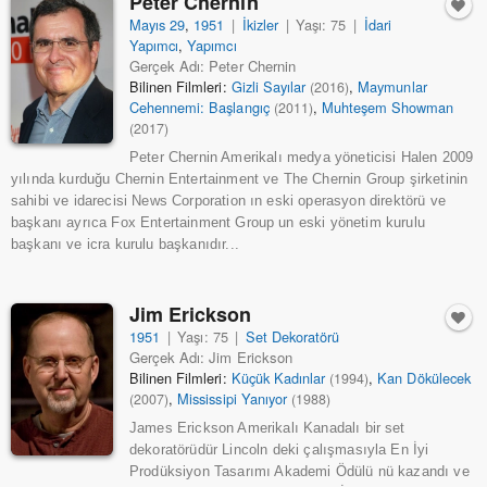
Peter Chernin
Mayıs 29
,
1951
|
İkizler
|
Yaşı: 75
|
İdari
Yapımcı
,
Yapımcı
Gerçek Adı: Peter Chernin
Bilinen Filmleri:
Gizli Sayılar
,
Maymunlar
(2016)
Cehennemi: Başlangıç
,
Muhteşem Showman
(2011)
(2017)
Peter Chernin Amerikalı medya yöneticisi Halen 2009
yılında kurduğu Chernin Entertainment ve The Chernin Group şirketinin
sahibi ve idarecisi News Corporation ın eski operasyon direktörü ve
başkanı ayrıca Fox Entertainment Group un eski yönetim kurulu
başkanı ve icra kurulu başkanıdır...
Jim Erickson
1951
|
Yaşı: 75
|
Set Dekoratörü
Gerçek Adı: Jim Erickson
Bilinen Filmleri:
Küçük Kadınlar
,
Kan Dökülecek
(1994)
,
Mississipi Yanıyor
(2007)
(1988)
James Erickson Amerikalı Kanadalı bir set
dekoratörüdür Lincoln deki çalışmasıyla En İyi
Prodüksiyon Tasarımı Akademi Ödülü nü kazandı ve