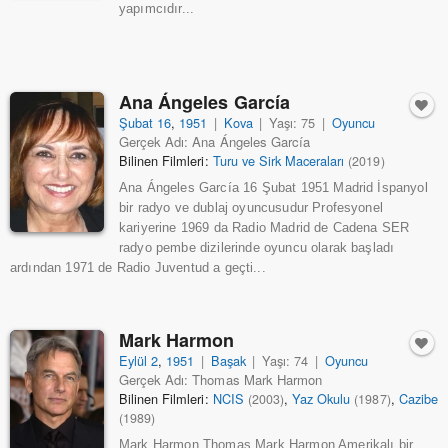
yapımcıdır...
Ana Ángeles García
Şubat 16
,
1951
|
Kova
|
Yaşı: 75
|
Oyuncu
Gerçek Adı: Ana Ángeles García
Bilinen Filmleri:
Turu ve Sirk Maceraları
(2019)
Ana Ángeles García 16 Şubat 1951 Madrid İspanyol
bir radyo ve dublaj oyuncusudur Profesyonel
kariyerine 1969 da Radio Madrid de Cadena SER
radyo pembe dizilerinde oyuncu olarak başladı
ardından 1971 de Radio Juventud a geçti...
Mark Harmon
Eylül 2
,
1951
|
Başak
|
Yaşı: 74
|
Oyuncu
Gerçek Adı: Thomas Mark Harmon
Bilinen Filmleri:
NCIS
,
Yaz Okulu
,
Cazibe
(2003)
(1987)
(1989)
Mark Harmon Thomas Mark Harmon Amerikalı bir