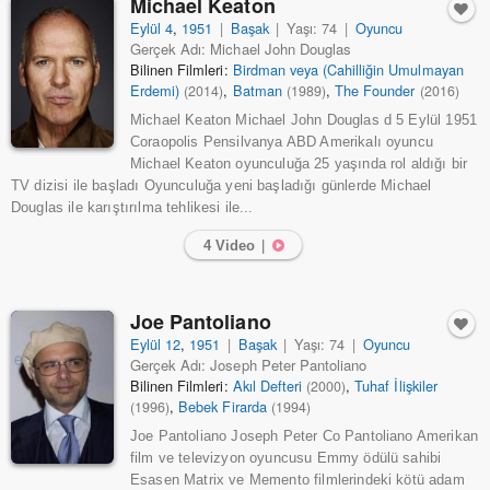
Michael Keaton
Eylül 4
,
1951
|
Başak
|
Yaşı: 74
|
Oyuncu
Gerçek Adı: Michael John Douglas
Bilinen Filmleri:
Birdman veya (Cahilliğin Umulmayan
Erdemi)
,
Batman
,
The Founder
(2014)
(1989)
(2016)
Michael Keaton Michael John Douglas d 5 Eylül 1951
Coraopolis Pensilvanya ABD Amerikalı oyuncu
Michael Keaton oyunculuğa 25 yaşında rol aldığı bir
TV dizisi ile başladı Oyunculuğa yeni başladığı günlerde Michael
Douglas ile karıştırılma tehlikesi ile...
4 Video
|
Joe Pantoliano
Eylül 12
,
1951
|
Başak
|
Yaşı: 74
|
Oyuncu
Gerçek Adı: Joseph Peter Pantoliano
Bilinen Filmleri:
Akıl Defteri
,
Tuhaf İlişkiler
(2000)
,
Bebek Firarda
(1996)
(1994)
Joe Pantoliano Joseph Peter Co Pantoliano Amerikan
film ve televizyon oyuncusu Emmy ödülü sahibi
Esasen Matrix ve Memento filmlerindeki kötü adam