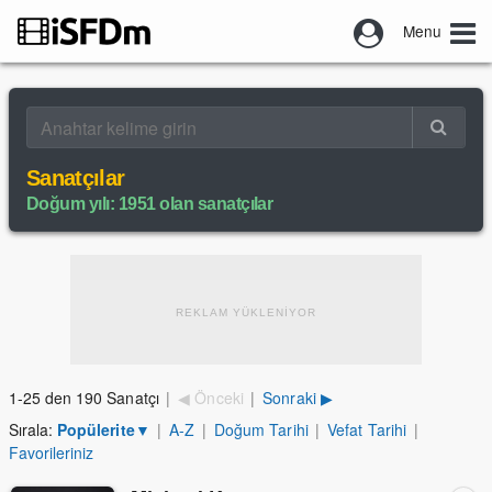
Menu
Sanatçılar
Doğum yılı: 1951 olan sanatçılar
REKLAM YÜKLENİYOR
1-25 den 190 Sanatçı
|
◀ Önceki
|
Sonraki ▶
Sırala:
Popülerite
▼
|
A-Z
|
Doğum Tarihi
|
Vefat Tarihi
|
Favorileriniz