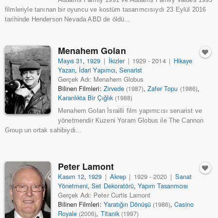
filmleriyle tanınan bir oyuncu ve kostüm tasarımcısıydı 23 Eylül 2016
tarihinde Henderson Nevada ABD de öldü...
Menahem Golan
Mayıs 31
,
1929
|
İkizler
|
1929 - 2014
|
Hikaye
Yazarı
,
İdari Yapımcı
,
Senarist
Gerçek Adı: Menahem Globus
Bilinen Filmleri:
Zirvede
,
Zafer Topu
,
(1987)
(1986)
Karanlıkta Bir Çığlık
(1988)
Menahem Golan İsrailli film yapımcısı senarist ve
yönetmendir Kuzeni Yoram Globus ile The Cannon
Group un ortak sahibiydi...
Peter Lamont
Kasım 12
,
1929
|
Akrep
|
1929 - 2020
|
Sanat
Yönetmeni
,
Set Dekoratörü
,
Yapım Tasarımcısı
Gerçek Adı: Peter Curtis Lamont
Bilinen Filmleri:
Yaratığın Dönüşü
,
Casino
(1986)
Royale
,
Titanik
(2006)
(1997)