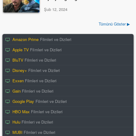
Şub 12, 2024
Tümünü Göster ▶
Amazon Prime
Filmleri ve Dizileri
Apple TV
Filmleri ve Dizileri
BluTV
Filmleri ve Dizileri
Disney+
Filmleri ve Dizileri
Exxen
Filmleri ve Dizileri
Gain
Filmleri ve Dizileri
Google Play
Filmleri ve Dizileri
HBO Max
Filmleri ve Dizileri
Hulu
Filmleri ve Dizileri
MUBI
Filmleri ve Dizileri