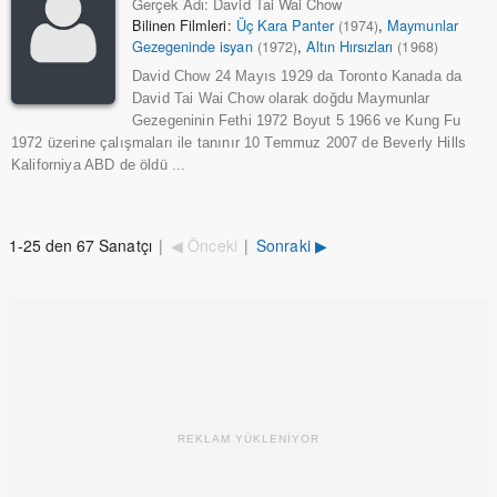
Gerçek Adı: David Tai Wai Chow
Bilinen Filmleri:
Üç Kara Panter
,
Maymunlar
(1974)
Gezegeninde isyan
,
Altın Hırsızları
(1972)
(1968)
David Chow 24 Mayıs 1929 da Toronto Kanada da
David Tai Wai Chow olarak doğdu Maymunlar
Gezegeninin Fethi 1972 Boyut 5 1966 ve Kung Fu
1972 üzerine çalışmaları ile tanınır 10 Temmuz 2007 de Beverly Hills
Kaliforniya ABD de öldü ...
1-25 den 67 Sanatçı
|
◀ Önceki
|
Sonraki ▶
REKLAM YÜKLENİYOR