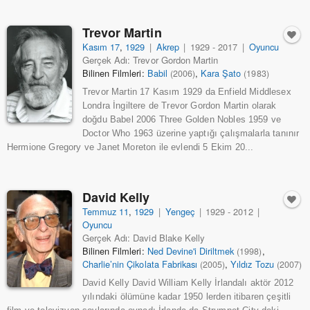
Trevor Martin
Kasım 17
,
1929
|
Akrep
|
1929 - 2017
|
Oyuncu
Gerçek Adı: Trevor Gordon Martin
Bilinen Filmleri:
Babil
,
Kara Şato
(2006)
(1983)
Trevor Martin 17 Kasım 1929 da Enfield Middlesex
Londra İngiltere de Trevor Gordon Martin olarak
doğdu Babel 2006 Three Golden Nobles 1959 ve
Doctor Who 1963 üzerine yaptığı çalışmalarla tanınır
Hermione Gregory ve Janet Moreton ile evlendi 5 Ekim 20...
David Kelly
Temmuz 11
,
1929
|
Yengeç
|
1929 - 2012
|
Oyuncu
Gerçek Adı: David Blake Kelly
Bilinen Filmleri:
Ned Devine'i Diriltmek
,
(1998)
Charlie’nin Çikolata Fabrikası
,
Yıldız Tozu
(2005)
(2007)
David Kelly David William Kelly İrlandalı aktör 2012
yılındaki ölümüne kadar 1950 lerden itibaren çeşitli