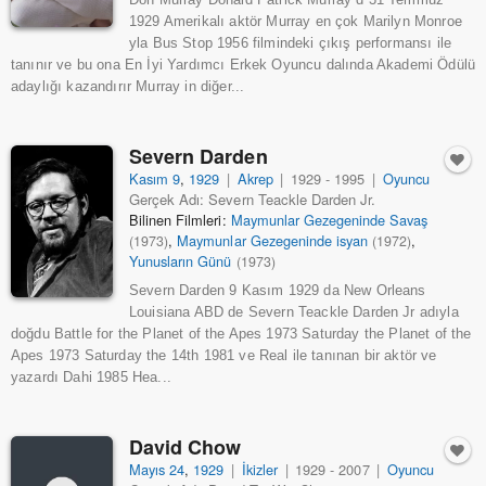
1929 Amerikalı aktör Murray en çok Marilyn Monroe
yla Bus Stop 1956 filmindeki çıkış performansı ile
tanınır ve bu ona En İyi Yardımcı Erkek Oyuncu dalında Akademi Ödülü
adaylığı kazandırır Murray in diğer...
Severn Darden
Kasım 9
,
1929
|
Akrep
|
1929 - 1995
|
Oyuncu
Gerçek Adı: Severn Teackle Darden Jr.
Bilinen Filmleri:
Maymunlar Gezegeninde Savaş
,
Maymunlar Gezegeninde isyan
,
(1973)
(1972)
Yunusların Günü
(1973)
Severn Darden 9 Kasım 1929 da New Orleans
Louisiana ABD de Severn Teackle Darden Jr adıyla
doğdu Battle for the Planet of the Apes 1973 Saturday the Planet of the
Apes 1973 Saturday the 14th 1981 ve Real ile tanınan bir aktör ve
yazardı Dahi 1985 Hea...
David Chow
Mayıs 24
,
1929
|
İkizler
|
1929 - 2007
|
Oyuncu