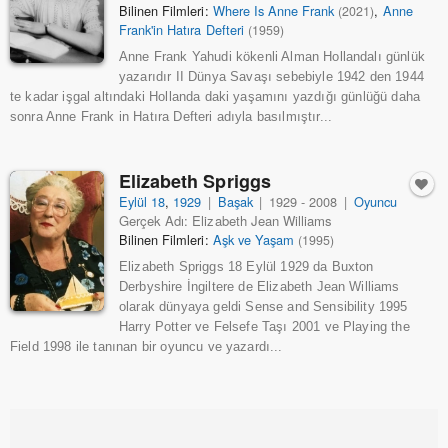
Bilinen Filmleri:
Where Is Anne Frank
,
Anne
(2021)
Frank'in Hatıra Defteri
(1959)
Anne Frank Yahudi kökenli Alman Hollandalı günlük
yazarıdır II Dünya Savaşı sebebiyle 1942 den 1944
te kadar işgal altındaki Hollanda daki yaşamını yazdığı günlüğü daha
sonra Anne Frank in Hatıra Defteri adıyla basılmıştır...
Elizabeth Spriggs
Eylül 18
,
1929
|
Başak
|
1929 - 2008
|
Oyuncu
Gerçek Adı: Elizabeth Jean Williams
Bilinen Filmleri:
Aşk ve Yaşam
(1995)
Elizabeth Spriggs 18 Eylül 1929 da Buxton
Derbyshire İngiltere de Elizabeth Jean Williams
olarak dünyaya geldi Sense and Sensibility 1995
Harry Potter ve Felsefe Taşı 2001 ve Playing the
Field 1998 ile tanınan bir oyuncu ve yazardı...