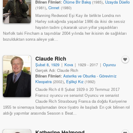
Bilinen Filmleri:
Ölüme Bir Bakış
,
Uzayda Düello
(1985)
,
Cinnet
(1981)
(1980)
Manning Redwood Eşi Kay ile birlikte Londra nın
Harley sokağında yaşadılar 1986 da ikisi de sessiz
hayatın tadını çıkararak uzun yıllar yaşadıkları
Norfolk taki Fincham a taşındılar 2004 yılında her ikisinin de sağlıkları
bozulduktan sonra aileye yak...
Claude Rich
Şubat 8
,
1929
|
Kova
|
1929 - 2017
|
Oyuncu
Gerçek Adı: Claude Rich
Bilinen Filmleri:
Asteriks ve Oburiks - Görevimiz
Kleopatra
,
Eşlikçi Kız
(2002)
(1992)
Claude Rich d 8 Şubat 1929 ö 20 Temmuz 2017
Fransız oyuncu ve senarist Oyuncu ve senarist
Claude Rich Strasbourg Fransa da doğdu Kariyerine
1955 te sinemaya başlamadan önce tiyatro ile başladı En çok bilinen rol
aldığı yapımlar arasında Season s Beat...
Katherine Helmond