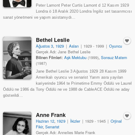
Peter Lamont Peter Curtis Lamont d 12 Kasım 1929
Londra ö 18 Aralık 2020 Londra İngiliz set tasarımcısı
sanat yönetmeni ve yapım asistanıydı...
Bethel Leslie
Ağustos 3
,
1929
|
Aslan
|
1929 - 1999
|
Oyuncu
Gerçek Adı: Jane Bethel Leslie
Bilinen Filmleri:
Aşk Mektubu
,
Sonsuz Matem
(1999)
(1987)
Jane Bethel Leslie 3 Ağustos 1929 28 Kasım 1999
Amerikalı oyuncu ve senarist Yarım asra yayılan
kariyerinde 1964 te Primetime Emmy Ödülü ve Laurel
Ödülü ne 1986 da Tony Ödülü ne ve 1988 de CableACE Ödülü ne aday
gösterildi...
Anne Frank
Haziran 12
,
1929
|
İkizler
|
1929 - 1945
|
Orjinal
Fikir
,
Senarist
Gerçek Adı: Annelies Marie Frank