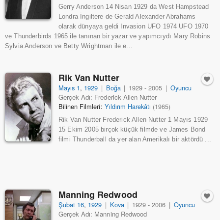
Gerry Anderson 14 Nisan 1929 da West Hampstead
Londra İngiltere de Gerald Alexander Abrahams
olarak dünyaya geldi Invasion UFO 1974 UFO 1970
ve Thunderbirds 1965 ile tanınan bir yazar ve yapımcıydı Mary Robins
Sylvia Anderson ve Betty Wrightman ile e...
Rik Van Nutter
Mayıs 1
,
1929
|
Boğa
|
1929 - 2005
|
Oyuncu
Gerçek Adı: Frederick Allen Nutter
Bilinen Filmleri:
Yıldırım Harekâtı
(1965)
Rik Van Nutter Frederick Allen Nutter 1 Mayıs 1929
15 Ekim 2005 birçok küçük filmde ve James Bond
filmi Thunderball da yer alan Amerikalı bir aktördü ...
Manning Redwood
Şubat 16
,
1929
|
Kova
|
1929 - 2006
|
Oyuncu
Gerçek Adı: Manning Redwood