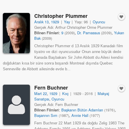
Christopher Plummer
Aralık 13
,
1929
|
Yay
|
Yaşı: 96
|
Oyuncu
Gerçek Adı: Arthur Christopher Orme Plummer
Bilinen Filmleri:
9
,
Dr. Parnassus
,
Yukarı
(2009)
(2009)
Bak
(2009)
Christopher Plummer d 13 Aralık 1929 Kanadalı film
tiyatro ve dizi oyuncusudur Onun anne büyük dede
Kanada Başbakanı Sir John Abbott du Ailesi kendisi
doğduktan kısa bir süre sonra boşandı Montreal dışında Quebec
Senneville de Abbott ailesinde evde b...
Fern Buchner
Mart 22
,
1929
|
Koç
|
1929 - 2016
|
Makyaj
Sanatçısı
,
Oyuncu
Gerçek Adı: Fern Buchner
Bilinen Filmleri:
Başkanın Bütün Adamları
,
(1976)
Başarının Sırrı
,
Annie Hall
(1987)
(1977)
Fern Buchner 22 Mart 1929 da doğdu Zelig 1983 The
Addams Family 1991 ve Addams Family Values 1993