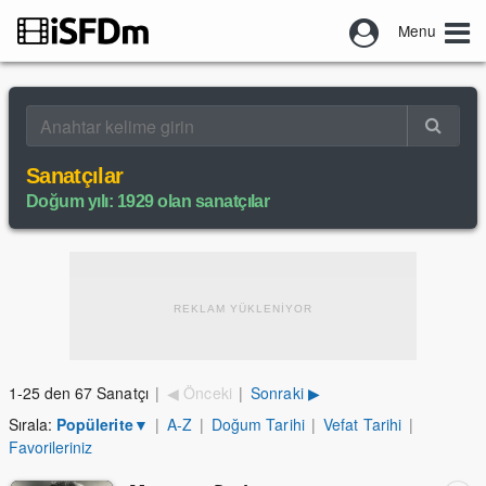
Menu
Sanatçılar
Doğum yılı: 1929 olan sanatçılar
REKLAM YÜKLENİYOR
1-25 den 67 Sanatçı
|
◀ Önceki
|
Sonraki ▶
Sırala:
Popülerite
▼
|
A-Z
|
Doğum Tarihi
|
Vefat Tarihi
|
Favorileriniz