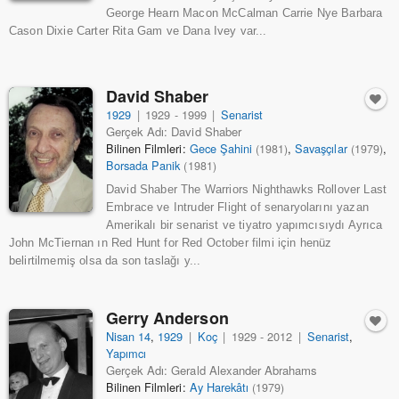
George Hearn Macon McCalman Carrie Nye Barbara
Cason Dixie Carter Rita Gam ve Dana Ivey var...
David Shaber
1929
|
1929 - 1999
|
Senarist
Gerçek Adı: David Shaber
Bilinen Filmleri:
Gece Şahini
,
Savaşçılar
,
(1981)
(1979)
Borsada Panik
(1981)
David Shaber The Warriors Nighthawks Rollover Last
Embrace ve Intruder Flight of senaryolarını yazan
Amerikalı bir senarist ve tiyatro yapımcısıydı Ayrıca
John McTiernan ın Red Hunt for Red October filmi için henüz
belirtilmemiş olsa da son taslağı y...
Gerry Anderson
Nisan 14
,
1929
|
Koç
|
1929 - 2012
|
Senarist
,
Yapımcı
Gerçek Adı: Gerald Alexander Abrahams
Bilinen Filmleri:
Ay Harekâtı
(1979)