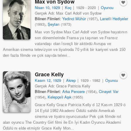
Max von Sydow
Nisan 10
,
1929
|
Koç
|
1929 - 2020
|
Oyuncu
Gerçek Adı: Max Carl Adolf von Sydow
Bilinen Filmleri:
Yedinci Mühür
,
Lanetli Hediyeler
(1957)
,
Şeytan
(1993)
(1973)
Max von Sydow Max Carl Adolf von Sydow hayatının
son dönemlerinde Fransa ya taşınan ve Fransız
vatandaşı olan İsveçli bir aktördü Avrupa ve
Amerikan sinema televizyon ve tiyatroda 70 yıllık bir kariyeri vardı 150
den fazla filmde ve çok sayıda televi...
Grace Kelly
Kasım 12
,
1929
|
Akrep
|
1929 - 1982
|
Oyuncu
Gerçek Adı: Grace Patricia Kelly
Bilinen Filmleri:
Arka Pencere
,
Cinayet Var
(1954)
,
Kelepçeli Aşık
(1954)
(1955)
Grace Kelly Grace Patricia Kelly d 12 Kasım 1929 ö
14 Eylül 1982 Akademi Ödülü sahibi Amerikalı
sinema ve tiyatro oyuncusudur Pek çok filmde rol
alan oyuncu The Country Girl filmi ile En İyi Kadın Oyuncu Akademi
Ödülü nı elde etmiştir Grace Kelly Mon...