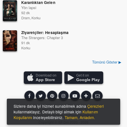
Karanlıktan Gelen
Yön lapsi
92 dk
Dram, Korku
Ziyaretçiler: Hesaplaşma
The Strangers: Chapter 3
91 dk
Korku
Tümünü Göster ▶
Download on
Get it on
App Store
Google Play
Sizlere daha iyi hizmet sunabilmek adına
Çerezleri
Hakkımızda
|
İletişim
|
Kullanım Koşulları
kullanmaktayız. Detaylı bilgi almak için
Kullanım
Gizlilik ve Güvenlik
|
Çerez Politikası
Koşullarını
inceleyebilirsiniz.
Tamam, Anladım.
Copyright ©
iSFDm
2020 - 2026