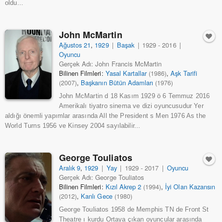
oldu...
John McMartin
Ağustos 21
,
1929
|
Başak
|
1929 - 2016
|
Oyuncu
Gerçek Adı: John Francis McMartin
Bilinen Filmleri:
Yasal Kartallar
,
Aşk Tarifi
(1986)
,
Başkanın Bütün Adamları
(2007)
(1976)
John McMartin d 18 Kasım 1929 ö 6 Temmuz 2016
Amerikalı tiyatro sinema ve dizi oyuncusudur Yer
aldığı önemli yapımlar arasında All the President s Men 1976 As the
World Turns 1956 ve Kinsey 2004 sayılabilir...
George Touliatos
Aralık 9
,
1929
|
Yay
|
1929 - 2017
|
Oyuncu
Gerçek Adı: George Touliatos
Bilinen Filmleri:
Kızıl Akrep 2
,
İyi Olan Kazansın
(1994)
,
Kanlı Gece
(2012)
(1980)
George Touliatos 1958 de Memphis TN de Front St
Theatre ı kurdu Ortaya çıkan oyuncular arasında