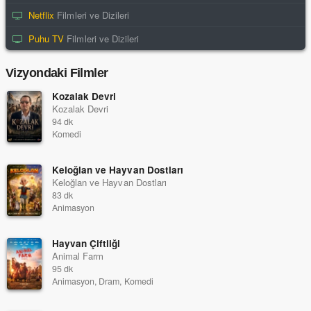
Netflix
Filmleri ve Dizileri
Puhu TV
Filmleri ve Dizileri
Vizyondaki Filmler
Kozalak Devri
Kozalak Devri
94 dk
Komedi
Keloğlan ve Hayvan Dostları
Keloğlan ve Hayvan Dostları
83 dk
Animasyon
Hayvan Çiftliği
Animal Farm
95 dk
Animasyon, Dram, Komedi