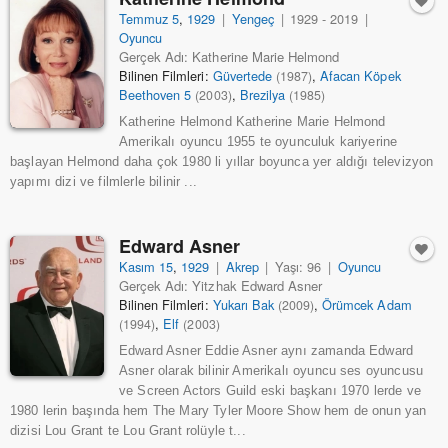
Temmuz 5
,
1929
|
Yengeç
|
1929 - 2019
|
Oyuncu
Gerçek Adı: Katherine Marie Helmond
Bilinen Filmleri:
Güvertede
,
Afacan Köpek
(1987)
Beethoven 5
,
Brezilya
(2003)
(1985)
Katherine Helmond Katherine Marie Helmond
Amerikalı oyuncu 1955 te oyunculuk kariyerine
başlayan Helmond daha çok 1980 li yıllar boyunca yer aldığı televizyon
yapımı dizi ve filmlerle bilinir ...
Edward Asner
Kasım 15
,
1929
|
Akrep
|
Yaşı: 96
|
Oyuncu
Gerçek Adı: Yitzhak Edward Asner
Bilinen Filmleri:
Yukarı Bak
,
Örümcek Adam
(2009)
,
Elf
(1994)
(2003)
Edward Asner Eddie Asner aynı zamanda Edward
Asner olarak bilinir Amerikalı oyuncu ses oyuncusu
ve Screen Actors Guild eski başkanı 1970 lerde ve
1980 lerin başında hem The Mary Tyler Moore Show hem de onun yan
dizisi Lou Grant te Lou Grant rolüyle t...