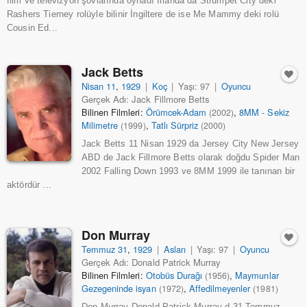
film ve televizyon şovlarında oynadı İrlanda da Strumpet City deki
Rashers Tierney rolüyle bilinir İngiltere de ise Me Mammy deki rolü
Cousin Ed...
Jack Betts
Nisan 11
,
1929
|
Koç
|
Yaşı: 97
|
Oyuncu
Gerçek Adı: Jack Fillmore Betts
Bilinen Filmleri:
Örümcek-Adam
,
8MM - Sekiz
(2002)
Milimetre
,
Tatlı Sürpriz
(1999)
(2000)
Jack Betts 11 Nisan 1929 da Jersey City New Jersey
ABD de Jack Fillmore Betts olarak doğdu Spider Man
2002 Falling Down 1993 ve 8MM 1999 ile tanınan bir
aktördür ...
Don Murray
Temmuz 31
,
1929
|
Aslan
|
Yaşı: 97
|
Oyuncu
Gerçek Adı: Donald Patrick Murray
Bilinen Filmleri:
Otobüs Durağı
,
Maymunlar
(1956)
Gezegeninde isyan
,
Affedilmeyenler
(1972)
(1981)
Don Murray Donald Patrick Murray d 31 Temmuz