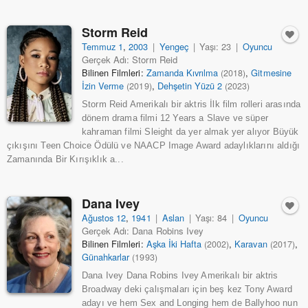
Storm Reid
Temmuz 1
,
2003
|
Yengeç
|
Yaşı: 23
|
Oyuncu
Gerçek Adı: Storm Reid
Bilinen Filmleri:
Zamanda Kıvrılma
,
Gitmesine
(2018)
İzin Verme
,
Dehşetin Yüzü 2
(2019)
(2023)
Storm Reid Amerikalı bir aktris İlk film rolleri arasında
dönem drama filmi 12 Years a Slave ve süper
kahraman filmi Sleight da yer almak yer alıyor Büyük
çıkışını Teen Choice Ödülü ve NAACP Image Award adaylıklarını aldığı
Zamanında Bir Kırışıklık a...
Dana Ivey
Ağustos 12
,
1941
|
Aslan
|
Yaşı: 84
|
Oyuncu
Gerçek Adı: Dana Robins Ivey
Bilinen Filmleri:
Aşka İki Hafta
,
Karavan
,
(2002)
(2017)
Günahkarlar
(1993)
Dana Ivey Dana Robins Ivey Amerikalı bir aktris
Broadway deki çalışmaları için beş kez Tony Award
adayı ve hem Sex and Longing hem de Ballyhoo nun