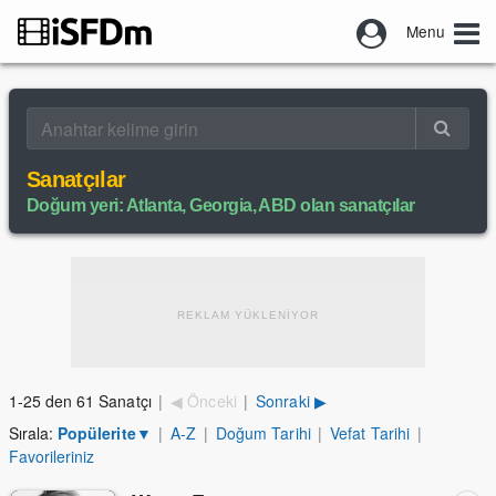
Menu
Sanatçılar
Doğum yeri: Atlanta, Georgia, ABD olan sanatçılar
REKLAM YÜKLENİYOR
1-25 den 61 Sanatçı
|
◀ Önceki
|
Sonraki ▶
Sırala:
Popülerite
▼
|
A-Z
|
Doğum Tarihi
|
Vefat Tarihi
|
Favorileriniz