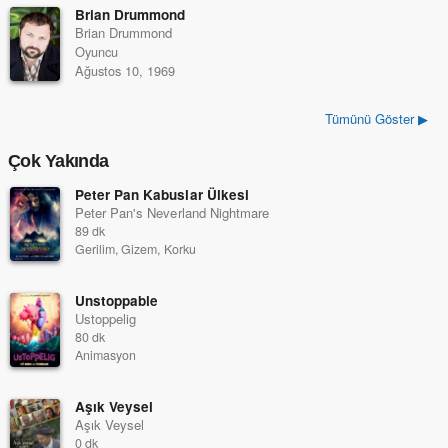
Brian Drummond
Brian Drummond
Oyuncu
Ağustos 10, 1969
Tümünü Göster ▶
Çok Yakında
Peter Pan Kabuslar Ülkesi
Peter Pan's Neverland Nightmare
89 dk
Gerilim, Gizem, Korku
Unstoppable
Ustoppelig
80 dk
Animasyon
Aşık Veysel
Aşık Veysel
0 dk