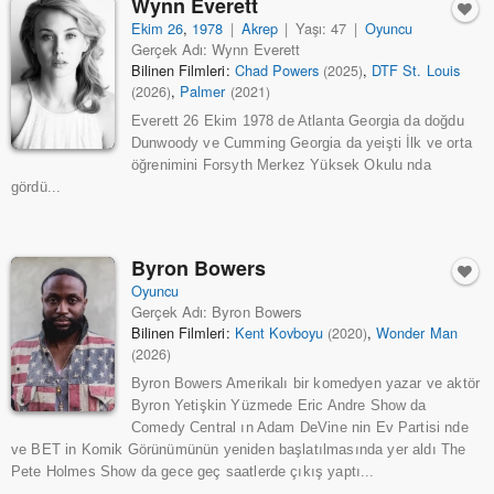
Wynn Everett
Ekim 26
,
1978
|
Akrep
|
Yaşı: 47
|
Oyuncu
Gerçek Adı: Wynn Everett
Bilinen Filmleri:
Chad Powers
,
DTF St. Louis
(2025)
,
Palmer
(2026)
(2021)
Everett 26 Ekim 1978 de Atlanta Georgia da doğdu
Dunwoody ve Cumming Georgia da yeişti İlk ve orta
öğrenimini Forsyth Merkez Yüksek Okulu nda
gördü...
Byron Bowers
Oyuncu
Gerçek Adı: Byron Bowers
Bilinen Filmleri:
Kent Kovboyu
,
Wonder Man
(2020)
(2026)
Byron Bowers Amerikalı bir komedyen yazar ve aktör
Byron Yetişkin Yüzmede Eric Andre Show da
Comedy Central ın Adam DeVine nin Ev Partisi nde
ve BET in Komik Görünümünün yeniden başlatılmasında yer aldı The
Pete Holmes Show da gece geç saatlerde çıkış yaptı...