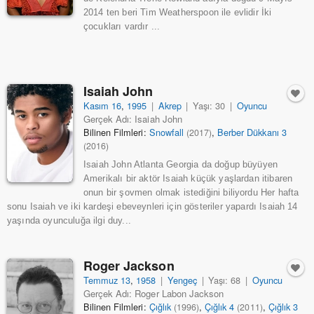
2014 ten beri Tim Weatherspoon ile evlidir İki
çocukları vardır ...
Isaiah John
Kasım 16
,
1995
|
Akrep
|
Yaşı: 30
|
Oyuncu
Gerçek Adı: Isaiah John
Bilinen Filmleri:
Snowfall
,
Berber Dükkanı 3
(2017)
(2016)
Isaiah John Atlanta Georgia da doğup büyüyen
Amerikalı bir aktör Isaiah küçük yaşlardan itibaren
onun bir şovmen olmak istediğini biliyordu Her hafta
sonu Isaiah ve iki kardeşi ebeveynleri için gösteriler yapardı Isaiah 14
yaşında oyunculuğa ilgi duy...
Roger Jackson
Temmuz 13
,
1958
|
Yengeç
|
Yaşı: 68
|
Oyuncu
Gerçek Adı: Roger Labon Jackson
Bilinen Filmleri:
Çığlık
,
Çığlık 4
,
Çığlık 3
(1996)
(2011)