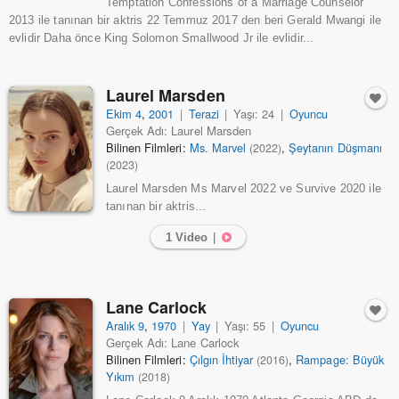
Temptation Confessions of a Marriage Counselor
2013 ile tanınan bir aktris 22 Temmuz 2017 den beri Gerald Mwangi ile
evlidir Daha önce King Solomon Smallwood Jr ile evlidir...
Laurel Marsden
Ekim 4
,
2001
|
Terazi
|
Yaşı: 24
|
Oyuncu
Gerçek Adı: Laurel Marsden
Bilinen Filmleri:
Ms. Marvel
,
Şeytanın Düşmanı
(2022)
(2023)
Laurel Marsden Ms Marvel 2022 ve Survive 2020 ile
tanınan bir aktris...
1 Video
|
Lane Carlock
Aralık 9
,
1970
|
Yay
|
Yaşı: 55
|
Oyuncu
Gerçek Adı: Lane Carlock
Bilinen Filmleri:
Çılgın İhtiyar
,
Rampage: Büyük
(2016)
Yıkım
(2018)