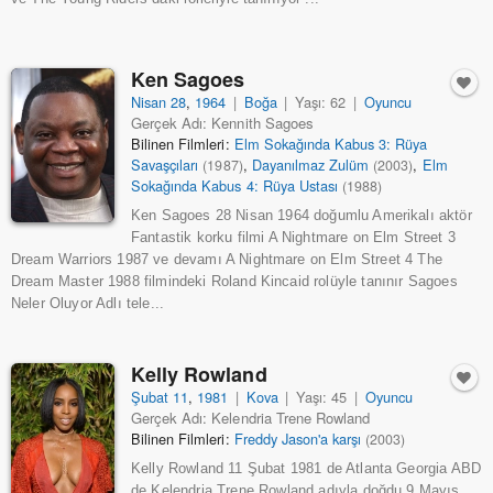
Ken Sagoes
Nisan 28
,
1964
|
Boğa
|
Yaşı: 62
|
Oyuncu
Gerçek Adı: Kennith Sagoes
Bilinen Filmleri:
Elm Sokağında Kabus 3: Rüya
Savaşçıları
,
Dayanılmaz Zulüm
,
Elm
(1987)
(2003)
Sokağında Kabus 4: Rüya Ustası
(1988)
Ken Sagoes 28 Nisan 1964 doğumlu Amerikalı aktör
Fantastik korku filmi A Nightmare on Elm Street 3
Dream Warriors 1987 ve devamı A Nightmare on Elm Street 4 The
Dream Master 1988 filmindeki Roland Kincaid rolüyle tanınır Sagoes
Neler Oluyor Adlı tele...
Kelly Rowland
Şubat 11
,
1981
|
Kova
|
Yaşı: 45
|
Oyuncu
Gerçek Adı: Kelendria Trene Rowland
Bilinen Filmleri:
Freddy Jason'a karşı
(2003)
Kelly Rowland 11 Şubat 1981 de Atlanta Georgia ABD
de Kelendria Trene Rowland adıyla doğdu 9 Mayıs