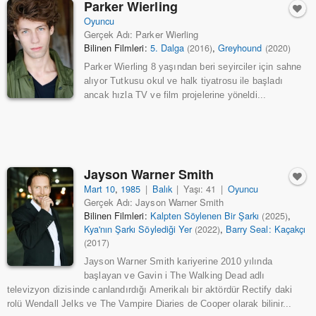
Parker Wierling
Oyuncu
Gerçek Adı: Parker Wierling
Bilinen Filmleri:
5. Dalga
,
Greyhound
(2016)
(2020)
Parker Wierling 8 yaşından beri seyirciler için sahne
alıyor Tutkusu okul ve halk tiyatrosu ile başladı
ancak hızla TV ve film projelerine yöneldi...
Jayson Warner Smith
Mart 10
,
1985
|
Balık
|
Yaşı: 41
|
Oyuncu
Gerçek Adı: Jayson Warner Smith
Bilinen Filmleri:
Kalpten Söylenen Bir Şarkı
,
(2025)
Kya'nın Şarkı Söylediği Yer
,
Barry Seal: Kaçakçı
(2022)
(2017)
Jayson Warner Smith kariyerine 2010 yılında
başlayan ve Gavin i The Walking Dead adlı
televizyon dizisinde canlandırdığı Amerikalı bir aktördür Rectify daki
rolü Wendall Jelks ve The Vampire Diaries de Cooper olarak bilinir...