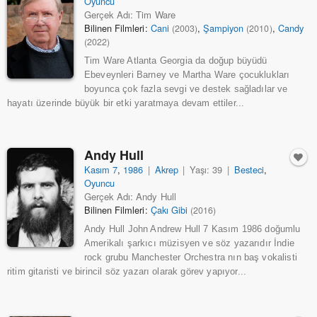
Oyuncu
Gerçek Adı: Tim Ware
Bilinen Filmleri:
Cani
,
Şampiyon
,
Candy
(2003)
(2010)
(2022)
Tim Ware Atlanta Georgia da doğup büyüdü
Ebeveynleri Barney ve Martha Ware çocuklukları
boyunca çok fazla sevgi ve destek sağladılar ve
hayatı üzerinde büyük bir etki yaratmaya devam ettiler...
Andy Hull
Kasım 7
,
1986
|
Akrep
|
Yaşı: 39
|
Besteci
,
Oyuncu
Gerçek Adı: Andy Hull
Bilinen Filmleri:
Çakı Gibi
(2016)
Andy Hull John Andrew Hull 7 Kasım 1986 doğumlu
Amerikalı şarkıcı müzisyen ve söz yazarıdır İndie
rock grubu Manchester Orchestra nın baş vokalisti
ritim gitaristi ve birincil söz yazarı olarak görev yapıyor...