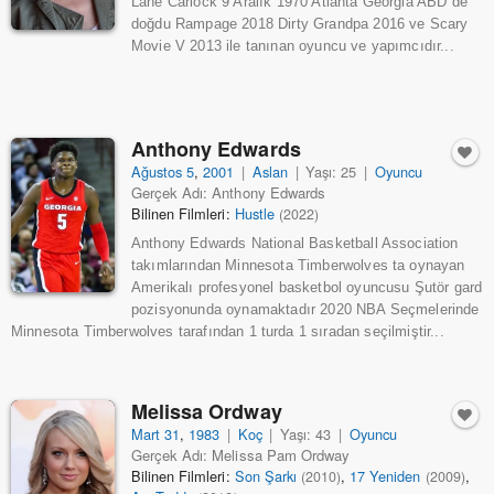
Lane Carlock 9 Aralık 1970 Atlanta Georgia ABD de
doğdu Rampage 2018 Dirty Grandpa 2016 ve Scary
Movie V 2013 ile tanınan oyuncu ve yapımcıdır...
Anthony Edwards
Ağustos 5
,
2001
|
Aslan
|
Yaşı: 25
|
Oyuncu
Gerçek Adı: Anthony Edwards
Bilinen Filmleri:
Hustle
(2022)
Anthony Edwards National Basketball Association
takımlarından Minnesota Timberwolves ta oynayan
Amerikalı profesyonel basketbol oyuncusu Şutör gard
pozisyonunda oynamaktadır 2020 NBA Seçmelerinde
Minnesota Timberwolves tarafından 1 turda 1 sıradan seçilmiştir...
Melissa Ordway
Mart 31
,
1983
|
Koç
|
Yaşı: 43
|
Oyuncu
Gerçek Adı: Melissa Pam Ordway
Bilinen Filmleri:
Son Şarkı
,
17 Yeniden
,
(2010)
(2009)