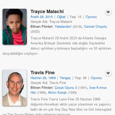
Trayce Malachi
Aralık 28
,
2010
|
Oğlak
|
Yaşı: 15
|
Oyuncu
Gerçek Adı: Trayce Malachi
Bilinen Filmleri:
Yakalandın!
,
Cennet Otoyolu
(2018)
(2022)
Trayce Malachi 28 Aralık 2010 da Atlanta Georgia
Amerika Birleşik Devletleri nde doğdu Söylentiler
dokuz aylıkken yürümeye başladığını ve 18 aylıkken
okuyabildiğini söylüyor...
Travis Fine
Haziran 26
,
1968
|
Yengeç
|
Yaşı: 58
|
Oyuncu
Gerçek Adı: Travis Fine
Bilinen Filmleri:
Çocuk Oyunu 3
,
İnce Kırmızı
(1991)
Hat
,
Aklım Karıştı
(1998)
(1999)
Travis Fine Travis Lane Fine 26 Haziran 1968
doğumlu Amerikalı aktör yazar yönetmen ve yapımcı
belki de en çok Any Day Now filmi ve Girl Interrupted
ve The Young Riders daki rolleriyle tanınıyor ...