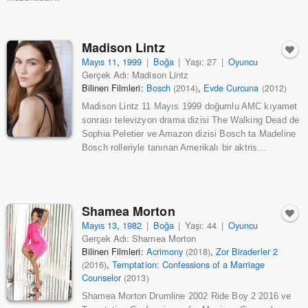
Madison Lintz
Mayıs 11
,
1999
|
Boğa
|
Yaşı: 27
|
Oyuncu
Gerçek Adı: Madison Lintz
Bilinen Filmleri:
Bosch
,
Evde Curcuna
(2014)
(2012)
Madison Lintz 11 Mayıs 1999 doğumlu AMC kıyamet
sonrası televizyon drama dizisi The Walking Dead de
Sophia Peletier ve Amazon dizisi Bosch ta Madeline
Bosch rolleriyle tanınan Amerikalı bir aktris...
Shamea Morton
Mayıs 13
,
1982
|
Boğa
|
Yaşı: 44
|
Oyuncu
Gerçek Adı: Shamea Morton
Bilinen Filmleri:
Acrimony
,
Zor Biraderler 2
(2018)
,
Temptation: Confessions of a Marriage
(2016)
Counselor
(2013)
Shamea Morton Drumline 2002 Ride Boy 2 2016 ve