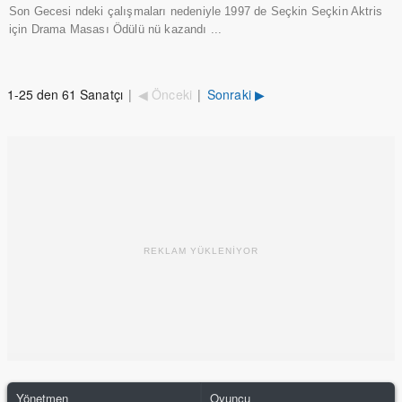
Son Gecesi ndeki çalışmaları nedeniyle 1997 de Seçkin Seçkin Aktris
için Drama Masası Ödülü nü kazandı ...
1-25 den 61 Sanatçı
|
◀ Önceki
|
Sonraki ▶
REKLAM YÜKLENİYOR
Yönetmen
Oyuncu