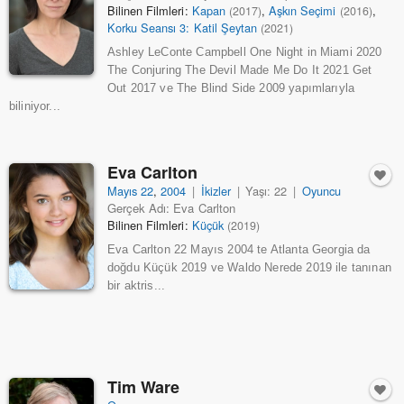
Bilinen Filmleri:
Kapan
,
Aşkın Seçimi
,
(2017)
(2016)
Korku Seansı 3: Katil Şeytan
(2021)
Ashley LeConte Campbell One Night in Miami 2020
The Conjuring The Devil Made Me Do It 2021 Get
Out 2017 ve The Blind Side 2009 yapımlarıyla
biliniyor...
Eva Carlton
Mayıs 22
,
2004
|
İkizler
|
Yaşı: 22
|
Oyuncu
Gerçek Adı: Eva Carlton
Bilinen Filmleri:
Küçük
(2019)
Eva Carlton 22 Mayıs 2004 te Atlanta Georgia da
doğdu Küçük 2019 ve Waldo Nerede 2019 ile tanınan
bir aktris...
Tim Ware