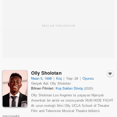
REKLAM YÜKLENİYOR
Olly Sholotan
Nisan 5
,
1998
|
Koç
|
Yaşı: 28
|
Oyuncu
Gerçek Adı: Olly Sholotan
Bilinen Filmleri:
Koş Saklan Dövüş
(2020)
Olly Sholotan Los Angeles ta yaşayan Nijeryalı
Amerikalı bir aktör ve müzisyendir RUN HIDE FIGHT
ilk uzun metrajlı filmi Olly UCLA School of Theatre
Film and Television Musical Theatre bölümü
mezunudur...