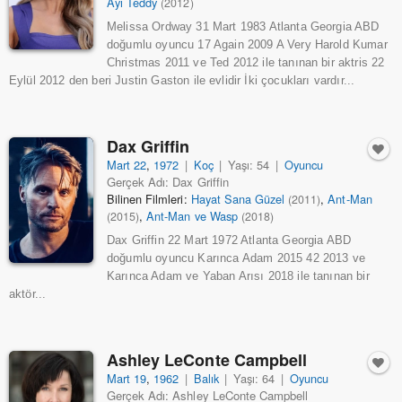
Ayı Teddy
(2012)
Melissa Ordway 31 Mart 1983 Atlanta Georgia ABD
doğumlu oyuncu 17 Again 2009 A Very Harold Kumar
Christmas 2011 ve Ted 2012 ile tanınan bir aktris 22
Eylül 2012 den beri Justin Gaston ile evlidir İki çocukları vardır...
Dax Griffin
Mart 22
,
1972
|
Koç
|
Yaşı: 54
|
Oyuncu
Gerçek Adı: Dax Griffin
Bilinen Filmleri:
Hayat Sana Güzel
,
Ant-Man
(2011)
,
Ant-Man ve Wasp
(2015)
(2018)
Dax Griffin 22 Mart 1972 Atlanta Georgia ABD
doğumlu oyuncu Karınca Adam 2015 42 2013 ve
Karınca Adam ve Yaban Arısı 2018 ile tanınan bir
aktör...
Ashley LeConte Campbell
Mart 19
,
1962
|
Balık
|
Yaşı: 64
|
Oyuncu
Gerçek Adı: Ashley LeConte Campbell