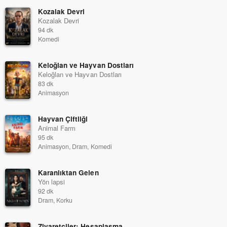
Kozalak Devri
Kozalak Devri
94 dk
Komedi
Keloğlan ve Hayvan Dostları
Keloğlan ve Hayvan Dostları
83 dk
Animasyon
Hayvan Çiftliği
Animal Farm
95 dk
Animasyon, Dram, Komedi
Karanlıktan Gelen
Yön lapsi
92 dk
Dram, Korku
Ziyaretçiler: Hesaplaşma