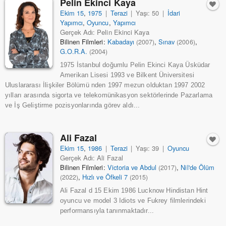
Pelin Ekinci Kaya
Ekim 15
,
1975
|
Terazi
|
Yaşı: 50
|
İdari
Yapımcı
,
Oyuncu
,
Yapımcı
Gerçek Adı: Pelin Ekinci Kaya
Bilinen Filmleri:
Kabadayı
,
Sınav
,
(2007)
(2006)
G.O.R.A.
(2004)
1975 İstanbul doğumlu Pelin Ekinci Kaya Üsküdar
Amerikan Lisesi 1993 ve Bilkent Üniversitesi
Uluslararası İlişkiler Bölümü nden 1997 mezun olduktan 1997 2002
yılları arasında sigorta ve telekomünikasyon sektörlerinde Pazarlama
ve İş Geliştirme pozisyonlarında görev aldı...
Ali Fazal
Ekim 15
,
1986
|
Terazi
|
Yaşı: 39
|
Oyuncu
Gerçek Adı: Ali Fazal
Bilinen Filmleri:
Victoria ve Abdul
,
Nil'de Ölüm
(2017)
,
Hızlı ve Öfkeli 7
(2022)
(2015)
Ali Fazal d 15 Ekim 1986 Lucknow Hindistan Hint
oyuncu ve model 3 Idiots ve Fukrey filmlerindeki
performansıyla tanınmaktadır...