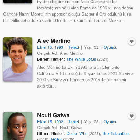
tiyatro eleştirmeni olan Nico Garrone ve bir
fotoğrafçının oğlu olan Roma da 1996 yılında doğan
Garrone Nanni Moretti nin sponsor olduğu Sacher d Oro ödülünü kısa
film Silhouette ile kazandı 1997 de ilk uzun filmi Terra di Mezzo...
Alec Merlino
Ekim 15
,
1993
|
Terazi
|
Yaşı: 32
|
Oyuncu
Gerçek Adı: Alec Merlino
Bilinen Filmleri:
The White Lotus
(2021)
Alec Merlino 15 Ekim 1993 te San Clemente
California ABD de doğdu Beyaz Lotus 2021 Survivor
2000 ve Survivor Ponderosa 2015 ile tanınan bir
aktördür...
Ncuti Gatwa
Ekim 15
,
1992
|
Terazi
|
Yaşı: 33
|
Oyuncu
Gerçek Adı: Ncuti Gatwa
Bilinen Filmleri:
Doctor Who
,
Sex Education
(2023)
,
Güller
(2019)
(2025)