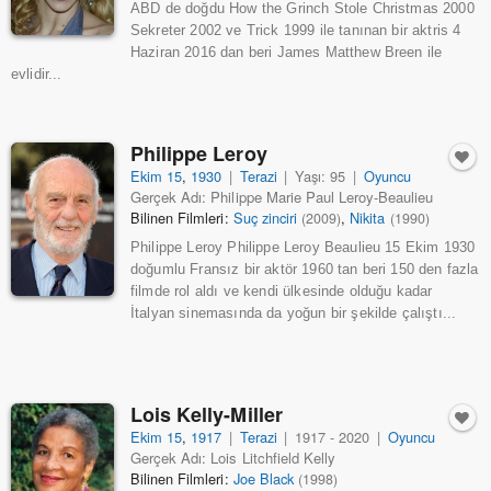
ABD de doğdu How the Grinch Stole Christmas 2000
Sekreter 2002 ve Trick 1999 ile tanınan bir aktris 4
Haziran 2016 dan beri James Matthew Breen ile
evlidir...
Philippe Leroy
Ekim 15
,
1930
|
Terazi
|
Yaşı: 95
|
Oyuncu
Gerçek Adı: Philippe Marie Paul Leroy-Beaulieu
Bilinen Filmleri:
Suç zinciri
,
Nikita
(2009)
(1990)
Philippe Leroy Philippe Leroy Beaulieu 15 Ekim 1930
doğumlu Fransız bir aktör 1960 tan beri 150 den fazla
filmde rol aldı ve kendi ülkesinde olduğu kadar
İtalyan sinemasında da yoğun bir şekilde çalıştı...
Lois Kelly-Miller
Ekim 15
,
1917
|
Terazi
|
1917 - 2020
|
Oyuncu
Gerçek Adı: Lois Litchfield Kelly
Bilinen Filmleri:
Joe Black
(1998)