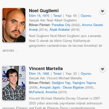
Noel Gugliemi
Ekim 15
,
1970
|
Terazi
|
Yaşı: 55
|
Oyuncu
Gerçek Adı: Noel Albert Guglielmi
Bilinen Filmleri:
Paradise City
,
Arınma Gecesi:
(2022)
Anarşi
,
Alçak Arabalar
(2014)
(2016)
Noel Gugliemi Noel Albert Gugliemi aynı zamanda
Noel G olarak da bilinir Güney Kaliforniyalı
gangsterleri canlandırması ile tanınan Amerikalı bir
aktördür ...
Vincent Martella
Ekim 15
,
1992
|
Terazi
|
Yaşı: 33
|
Oyuncu
Gerçek Adı: Vincent Michael Martella
Bilinen Filmleri:
Dediğimi Yap, Yaptığımı Yapma
,
Avrupalı Jigolo - Deuce Bigalow
,
(2008)
(2005)
McFarland, Amerika
(2015)
Vincent Michael Martella Disney Channel ın 2007
2015 yılları arasında yayınlanan orijinal animasyon
programı Phineas and Ferb de Phineas Flynn i seslendirmesiyle