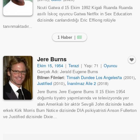
Ncuti Gatwa d 15 Ekim 1992 Kigali Ruanda Ruanda
asıllı İskoç oyuncu Gatwa Netflix in Sex Education
dizisinde canlandırdığı Eric Effiong rolüyle
tanınmaktadır...
1 Haber
|
Jere Burns
Ekim 15
,
1954
|
Terazi
|
Yaşı: 71
|
Oyuncu
Gerçek Adı: Jerald Eugene Burns
Bilinen Filmleri:
Timsah Dundee Los Angeles'ta
,
(2001)
Justified
,
İnanılmaz Aile 2
(2010)
(2018)
Jere Burns Jere Eugene Burns II 15 Ekim 1954
doğumlu tiyatro yapımlarında ve televizyonda yer
alan Amerikalı bir aktör Sevgili John dizisinde kadın
erkek Kirk Morris Burn Notice dizisinde DIA psikiyatristi Anson Fullerton
ve Justified dizisinde Dixie...