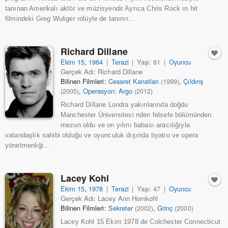
tanınan Amerikalı aktör ve müzisyendir Ayrıca Chris Rock ın hit
filmindeki Greg Wuliger rolüyle de tanınır...
Richard Dillane
Ekim 15
,
1964
|
Terazi
|
Yaşı: 61
|
Oyuncu
Gerçek Adı: Richard Dillane
Bilinen Filmleri:
Cesaret Kanatları
,
Çıldırış
(1999)
,
Operasyon: Argo
(2005)
(2012)
Richard Dillane Londra yakınlarında doğdu
Manchester Üniversitesi nden felsefe bölümünden
mezun oldu ve on yılını babası aracılığıyla
vatandaşlık sahibi olduğu ve oyunculuk dışında tiyatro ve opera
yönetmenliği...
Lacey Kohl
Ekim 15
,
1978
|
Terazi
|
Yaşı: 47
|
Oyuncu
Gerçek Adı: Lacey Ann Hornkohl
Bilinen Filmleri:
Sekreter
,
Grinç
(2002)
(2000)
Lacey Kohl 15 Ekim 1978 de Colchester Connecticut