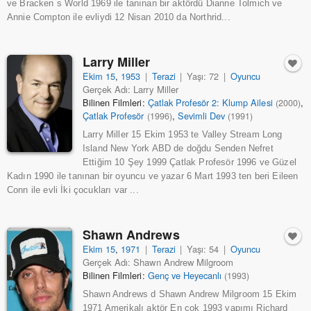
ve Bracken s World 1969 ile tanınan bir aktördü Dianne Tolmich ve
Annie Compton ile evliydi 12 Nisan 2010 da Northrid...
Larry Miller
Ekim 15
,
1953
|
Terazi
|
Yaşı: 72
|
Oyuncu
Gerçek Adı: Larry Miller
Bilinen Filmleri:
Çatlak Profesör 2: Klump Ailesi
,
(2000)
Çatlak Profesör
,
Sevimli Dev
(1996)
(1991)
Larry Miller 15 Ekim 1953 te Valley Stream Long
Island New York ABD de doğdu Senden Nefret
Ettiğim 10 Şey 1999 Çatlak Profesör 1996 ve Güzel
Kadın 1990 ile tanınan bir oyuncu ve yazar 6 Mart 1993 ten beri Eileen
Conn ile evli İki çocukları var ...
Shawn Andrews
Ekim 15
,
1971
|
Terazi
|
Yaşı: 54
|
Oyuncu
Gerçek Adı: Shawn Andrew Milgroom
Bilinen Filmleri:
Genç ve Heyecanlı
(1993)
Shawn Andrews d Shawn Andrew Milgroom 15 Ekim
1971 Amerikalı aktör En çok 1993 yapımı Richard