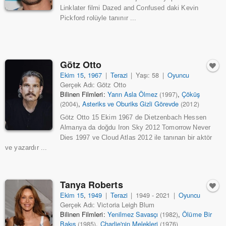
Linklater filmi Dazed and Confused daki Kevin
Pickford rolüyle tanınır ...
Götz Otto
Ekim 15
,
1967
|
Terazi
|
Yaşı: 58
|
Oyuncu
Gerçek Adı: Götz Otto
Bilinen Filmleri:
Yarın Asla Ölmez
,
Çöküş
(1997)
,
Asteriks ve Oburiks Gizli Görevde
(2004)
(2012)
Götz Otto 15 Ekim 1967 de Dietzenbach Hessen
Almanya da doğdu Iron Sky 2012 Tomorrow Never
Dies 1997 ve Cloud Atlas 2012 ile tanınan bir aktör
ve yazardır ...
Tanya Roberts
Ekim 15
,
1949
|
Terazi
|
1949 - 2021
|
Oyuncu
Gerçek Adı: Victoria Leigh Blum
Bilinen Filmleri:
Yenilmez Savasçı
,
Ölüme Bir
(1982)
Bakış
,
Charlie'nin Melekleri
(1985)
(1976)