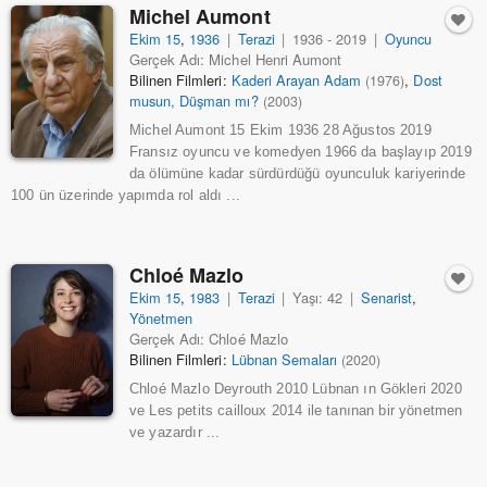
Michel Aumont
Ekim 15
,
1936
|
Terazi
|
1936 - 2019
|
Oyuncu
Gerçek Adı: Michel Henri Aumont
Bilinen Filmleri:
Kaderi Arayan Adam
,
Dost
(1976)
musun, Düşman mı?
(2003)
Michel Aumont 15 Ekim 1936 28 Ağustos 2019
Fransız oyuncu ve komedyen 1966 da başlayıp 2019
da ölümüne kadar sürdürdüğü oyunculuk kariyerinde
100 ün üzerinde yapımda rol aldı ...
Chloé Mazlo
Ekim 15
,
1983
|
Terazi
|
Yaşı: 42
|
Senarist
,
Yönetmen
Gerçek Adı: Chloé Mazlo
Bilinen Filmleri:
Lübnan Semaları
(2020)
Chloé Mazlo Deyrouth 2010 Lübnan ın Gökleri 2020
ve Les petits cailloux 2014 ile tanınan bir yönetmen
ve yazardır ...