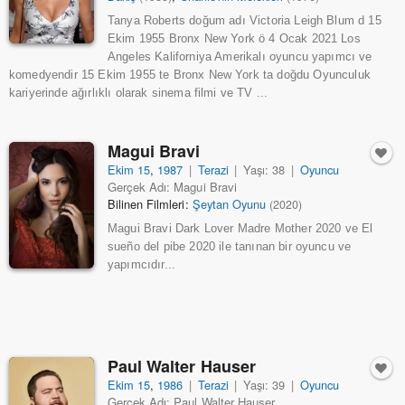
Tanya Roberts doğum adı Victoria Leigh Blum d 15
Ekim 1955 Bronx New York ö 4 Ocak 2021 Los
Angeles Kaliforniya Amerikalı oyuncu yapımcı ve
komedyendir 15 Ekim 1955 te Bronx New York ta doğdu Oyunculuk
kariyerinde ağırlıklı olarak sinema filmi ve TV ...
Magui Bravi
Ekim 15
,
1987
|
Terazi
|
Yaşı: 38
|
Oyuncu
Gerçek Adı: Magui Bravi
Bilinen Filmleri:
Şeytan Oyunu
(2020)
Magui Bravi Dark Lover Madre Mother 2020 ve El
sueño del pibe 2020 ile tanınan bir oyuncu ve
yapımcıdır...
Paul Walter Hauser
Ekim 15
,
1986
|
Terazi
|
Yaşı: 39
|
Oyuncu
Gerçek Adı: Paul Walter Hauser