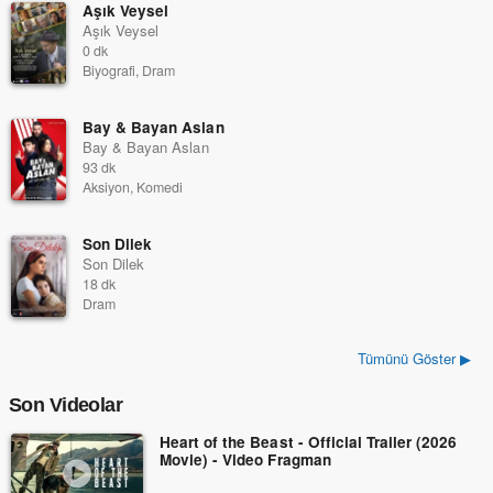
Aşık Veysel
Aşık Veysel
0 dk
Biyografi, Dram
Bay & Bayan Aslan
Bay & Bayan Aslan
93 dk
Aksiyon, Komedi
Son Dilek
Son Dilek
18 dk
Dram
Tümünü Göster ▶
Son Videolar
Heart of the Beast - Official Trailer (2026
Movie) - Video Fragman