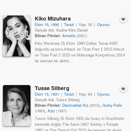
Kiko Mizuhara
Ekim 15
,
1990
|
Terazi
|
Yaşı: 35
|
Oyuncu
Gerçek Adı: Audrie Kiko Daniel
Bilinen Filmleri:
Annette
(2021)
Kiko Mizuhara 15 Ekim 1990 Dallas Texas ABD
doğumlu oyuncu Attack on Titan Part 1 2015 Attack
on Titan Part 2 2015 ve Nobunaga Konçertosu 2014
ile tanınan bir aktris...
Tusse Silberg
Ekim 15
,
1931
|
Terazi
|
Yaşı: 94
|
Oyuncu
Gerçek Adı: Tusse Silberg
Bilinen Filmleri:
Danimarkalı Kız
,
Gorky Parkı
(2015)
,
Aziz
(1983)
(1997)
Tusse Silberg 15 Ekim 1931 de İsveç in Stockholm
kentinde doğdu The Saint 1997 Smiley s People
1982 ve The Danish Girl 2015 ile tanınan bir aktris...