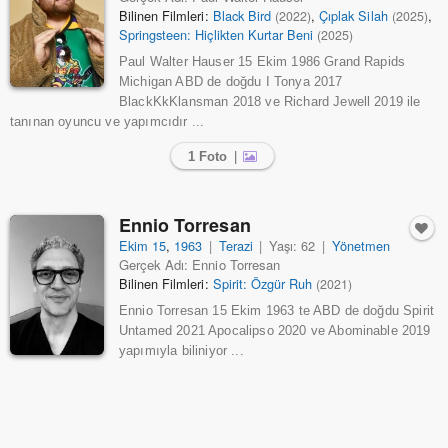
Bilinen Filmleri:
Black Bird
,
Çıplak Silah
,
(2022)
(2025)
Springsteen: Hiçlikten Kurtar Beni
(2025)
Paul Walter Hauser 15 Ekim 1986 Grand Rapids
Michigan ABD de doğdu I Tonya 2017
BlackKkKlansman 2018 ve Richard Jewell 2019 ile
tanınan oyuncu ve yapımcıdır ...
1 Foto
|
Ennio Torresan
Ekim 15
,
1963
|
Terazi
|
Yaşı: 62
|
Yönetmen
Gerçek Adı: Ennio Torresan
Bilinen Filmleri:
Spirit: Özgür Ruh
(2021)
Ennio Torresan 15 Ekim 1963 te ABD de doğdu Spirit
Untamed 2021 Apocalipso 2020 ve Abominable 2019
yapımıyla biliniyor ...