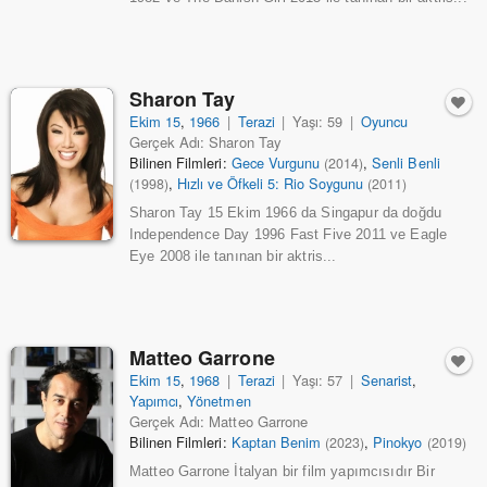
Sharon Tay
Ekim 15
,
1966
|
Terazi
|
Yaşı: 59
|
Oyuncu
Gerçek Adı: Sharon Tay
Bilinen Filmleri:
Gece Vurgunu
,
Senli Benli
(2014)
,
Hızlı ve Öfkeli 5: Rio Soygunu
(1998)
(2011)
Sharon Tay 15 Ekim 1966 da Singapur da doğdu
Independence Day 1996 Fast Five 2011 ve Eagle
Eye 2008 ile tanınan bir aktris...
Matteo Garrone
Ekim 15
,
1968
|
Terazi
|
Yaşı: 57
|
Senarist
,
Yapımcı
,
Yönetmen
Gerçek Adı: Matteo Garrone
Bilinen Filmleri:
Kaptan Benim
,
Pinokyo
(2023)
(2019)
Matteo Garrone İtalyan bir film yapımcısıdır Bir