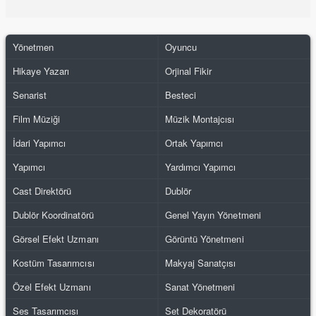
Yönetmen
Oyuncu
Hikaye Yazarı
Orjinal Fikir
Senarist
Besteci
Film Müziği
Müzik Montajcısı
İdari Yapımcı
Ortak Yapımcı
Yapımcı
Yardımcı Yapımcı
Cast Direktörü
Dublör
Dublör Koordinatörü
Genel Yayın Yönetmeni
Görsel Efekt Uzmanı
Görüntü Yönetmeni
Kostüm Tasarımcısı
Makyaj Sanatçısı
Özel Efekt Uzmanı
Sanat Yönetmeni
Ses Tasarımcısı
Set Dekoratörü