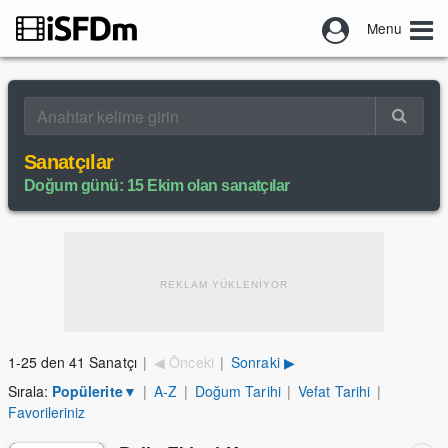
Menu
Sanatçılar
Doğum günü: 15 Ekim olan sanatçılar
REKLAM YÜKLENİYOR
1-25 den 41 Sanatçı
|
◀ Önceki
|
Sonraki ▶
Sırala:
Popülerite
▼
|
A-Z
|
Doğum Tarihi
|
Vefat Tarihi
|
Favorileriniz