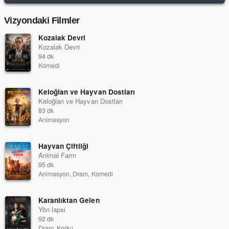
Vizyondaki Filmler
Kozalak Devri
Kozalak Devri
94 dk
Komedi
Keloğlan ve Hayvan Dostları
Keloğlan ve Hayvan Dostları
83 dk
Animasyon
Hayvan Çiftliği
Animal Farm
95 dk
Animasyon, Dram, Komedi
Karanlıktan Gelen
Yön lapsi
92 dk
Dram, Korku