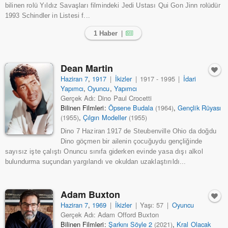
bilinen rolü Yıldız Savaşları filmindeki Jedi Ustası Qui Gon Jinn rolüdür
1993 Schindler in Listesi f...
1 Haber
|
Dean Martin
Haziran 7
,
1917
|
İkizler
|
1917 - 1995
|
İdari
Yapımcı
,
Oyuncu
,
Yapımcı
Gerçek Adı: Dino Paul Crocetti
Bilinen Filmleri:
Öpsene Budala
,
Gençlik Rüyası
(1964)
,
Çılgın Modeller
(1955)
(1955)
Dino 7 Haziran 1917 de Steubenville Ohio da doğdu
Dino göçmen bir ailenin çocuğuydu gençliğinde
sayısız işte çalıştı Onuncu sınıfa giderken evinde yasa dışı alkol
bulundurma suçundan yargılandı ve okuldan uzaklaştırıldı...
Adam Buxton
Haziran 7
,
1969
|
İkizler
|
Yaşı: 57
|
Oyuncu
Gerçek Adı: Adam Offord Buxton
Bilinen Filmleri:
Şarkını Söyle 2
,
Kral Olacak
(2021)