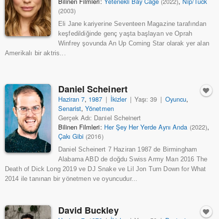
Bilinen Filmleri:
Yetenekli Bay Cage
,
Nip/Tuck
(2022)
(2003)
Eli Jane kariyerine Seventeen Magazine tarafından
keşfedildiğinde genç yaşta başlayan ve Oprah
Winfrey şovunda An Up Coming Star olarak yer alan
Amerikalı bir aktris...
Daniel Scheinert
Haziran 7
,
1987
|
İkizler
|
Yaşı: 39
|
Oyuncu
,
Senarist
,
Yönetmen
Gerçek Adı: Daniel Scheinert
Bilinen Filmleri:
Her Şey Her Yerde Aynı Anda
,
(2022)
Çakı Gibi
(2016)
Daniel Scheinert 7 Haziran 1987 de Birmingham
Alabama ABD de doğdu Swiss Army Man 2016 The
Death of Dick Long 2019 ve DJ Snake ve Lil Jon Turn Down for What
2014 ile tanınan bir yönetmen ve oyuncudur...
David Buckley