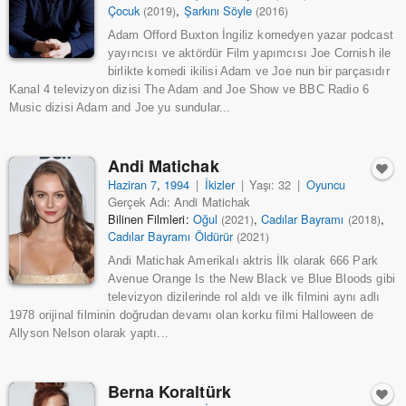
Çocuk
,
Şarkını Söyle
(2019)
(2016)
Adam Offord Buxton İngiliz komedyen yazar podcast
yayıncısı ve aktördür Film yapımcısı Joe Cornish ile
birlikte komedi ikilisi Adam ve Joe nun bir parçasıdır
Kanal 4 televizyon dizisi The Adam and Joe Show ve BBC Radio 6
Music dizisi Adam and Joe yu sundular...
Andi Matichak
Haziran 7
,
1994
|
İkizler
|
Yaşı: 32
|
Oyuncu
Gerçek Adı: Andi Matichak
Bilinen Filmleri:
Oğul
,
Cadılar Bayramı
,
(2021)
(2018)
Cadılar Bayramı Öldürür
(2021)
Andi Matichak Amerikalı aktris İlk olarak 666 Park
Avenue Orange Is the New Black ve Blue Bloods gibi
televizyon dizilerinde rol aldı ve ilk filmini aynı adlı
1978 orijinal filminin doğrudan devamı olan korku filmi Halloween de
Allyson Nelson olarak yaptı...
Berna Koraltürk