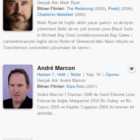
Gerçek Adı: Mark Ryan
Bilinen Filmleri:
The Reckoning
,
Prestij
,
(2020)
(2006)
Charlie'nin Melekleri
(2000)
Mark Ryan bir İngiliz aktör yazar şarkıcı ve aksiyon
yönetmeni Belki de en çok korsan şovu Black Sails
in Michael Bay Starz prodüksiyonunda Bay Gates i
canlandırmasıyla İngiliz dizisi Robin of Sherwood daki Nasir rolüyle ve
Transformers serisindeki çalışmaları ile tanınır...
André Marcon
Haziran 7
,
1948
|
İkizler
|
Yaşı: 78
|
Oyuncu
Gerçek Adı: André Marcon
Bilinen Filmleri:
Kara Kutu
(2021)
André Marcon 7 Haziran 1948 de Saint Etienne Loire
Fransa da doğdu Marguerite 2015 Bir Subay ve Bir
Casus 2019 ve Kaplan Tugayları 2006 ile tanınan bir
aktördür...