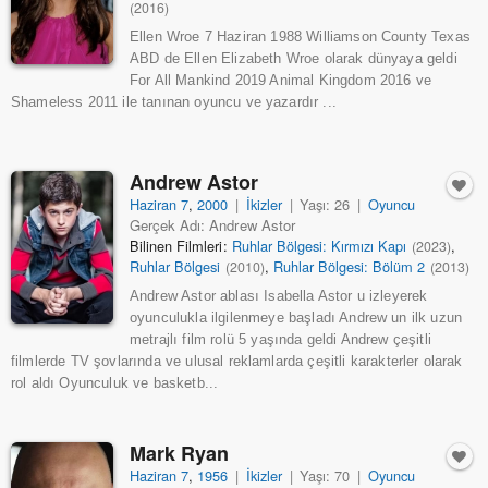
(2016)
Ellen Wroe 7 Haziran 1988 Williamson County Texas
ABD de Ellen Elizabeth Wroe olarak dünyaya geldi
For All Mankind 2019 Animal Kingdom 2016 ve
Shameless 2011 ile tanınan oyuncu ve yazardır ...
Andrew Astor
Haziran 7
,
2000
|
İkizler
|
Yaşı: 26
|
Oyuncu
Gerçek Adı: Andrew Astor
Bilinen Filmleri:
Ruhlar Bölgesi: Kırmızı Kapı
,
(2023)
Ruhlar Bölgesi
,
Ruhlar Bölgesi: Bölüm 2
(2010)
(2013)
Andrew Astor ablası Isabella Astor u izleyerek
oyunculukla ilgilenmeye başladı Andrew un ilk uzun
metrajlı film rolü 5 yaşında geldi Andrew çeşitli
filmlerde TV şovlarında ve ulusal reklamlarda çeşitli karakterler olarak
rol aldı Oyunculuk ve basketb...
Mark Ryan
Haziran 7
,
1956
|
İkizler
|
Yaşı: 70
|
Oyuncu