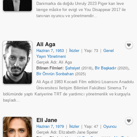
Danimarka da doğdu Unruly 2023 Piger kan leve
længe måske for evigt ve You Disappear 2017 ile
tanınan oyuncu ve yönetmendir...
Ali Aga
Haziran 7
,
1953
|
İkizler
|
Yaşı: 73
|
Genel
Yayın Yönetmeni
Gerçek Adı: Ali Aga
Bilinen Filmleri:
Şahsiyet
,
Bir Başkadır
,
(2018)
(2020)
Bir Ömrün Sonbaharı
(2025)
Ali Aga d 1983 Kocaeli Film editörü Lisansını Anadolu
Üniversitesi İletişim Bilimleri Fakültesi Sinema Tv
bölümünde yaptı Kariyerine TRT de yardımcı yönetmenlik ve kurguyla
başladı...
Eli Jane
Haziran 7
,
1979
|
İkizler
|
Yaşı: 47
|
Oyuncu
Gerçek Adı: Elizabeth Jane Speier