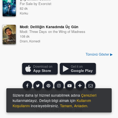
For Sale by Exorcist
82 dk
Korku
Modi: Deliliğin Kanadında Üç Gün
Modi: Three Days on the Wing of Madness
108 dk
Dram, Komedi
Tümünü Göster ▶
Download on
Get it on
App Store
Google Play
Sizlere daha iyi hizmet sunabilmek adına
Çerezleri
Hakkımızda
|
İletişim
|
Kullanım Koşulları
kullanmaktayız. Detaylı bilgi almak için
Kullanım
Gizlilik ve Güvenlik
|
Çerez Politikası
Koşullarını
inceleyebilirsiniz.
Tamam, Anladım.
Copyright ©
iSFDm
2020 - 2026