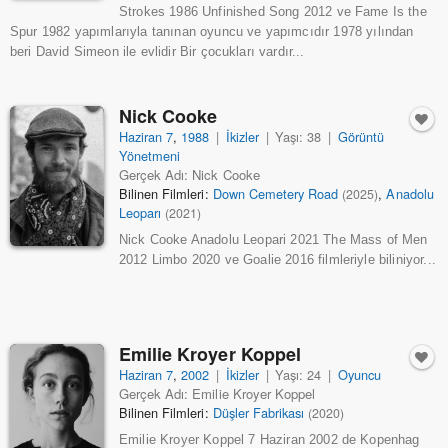
Strokes 1986 Unfinished Song 2012 ve Fame Is the
Spur 1982 yapımlarıyla tanınan oyuncu ve yapımcıdır 1978 yılından
beri David Simeon ile evlidir Bir çocukları vardır...
Nick Cooke
Haziran 7
,
1988
|
İkizler
|
Yaşı: 38
|
Görüntü
Yönetmeni
Gerçek Adı: Nick Cooke
Bilinen Filmleri:
Down Cemetery Road
,
Anadolu
(2025)
Leoparı
(2021)
Nick Cooke Anadolu Leopari 2021 The Mass of Men
2012 Limbo 2020 ve Goalie 2016 filmleriyle biliniyor...
Emilie Kroyer Koppel
Haziran 7
,
2002
|
İkizler
|
Yaşı: 24
|
Oyuncu
Gerçek Adı: Emilie Kroyer Koppel
Bilinen Filmleri:
Düşler Fabrikası
(2020)
Emilie Kroyer Koppel 7 Haziran 2002 de Kopenhag