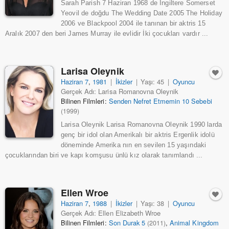
Sarah Parish 7 Haziran 1968 de İngiltere Somerset
Yeovil de doğdu The Wedding Date 2005 The Holiday
2006 ve Blackpool 2004 ile tanınan bir aktris 15
Aralık 2007 den beri James Murray ile evlidir İki çocukları vardır ...
Larisa Oleynik
Haziran 7
,
1981
|
İkizler
|
Yaşı: 45
|
Oyuncu
Gerçek Adı: Larisa Romanovna Oleynik
Bilinen Filmleri:
Senden Nefret Etmemin 10 Sebebi
(1999)
Larisa Oleynik Larisa Romanovna Oleynik 1990 larda
genç bir idol olan Amerikalı bir aktris Ergenlik idolü
döneminde Amerika nın en sevilen 15 yaşındaki
çocuklarından biri ve kapı komşusu ünlü kız olarak tanımlandı ...
Ellen Wroe
Haziran 7
,
1988
|
İkizler
|
Yaşı: 38
|
Oyuncu
Gerçek Adı: Ellen Elizabeth Wroe
Bilinen Filmleri:
Son Durak 5
,
Animal Kingdom
(2011)