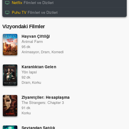
Netflix
Filmleri ve Dizileri
Puhu TV
Filmleri ve Dizileri
Vizyondaki Filmler
Hayvan Çiftliği
Animal Farm
95 dk
Animasyon, Dram, Komedi
Karanlıktan Gelen
Yön lapsi
92 dk
Dram, Korku
Ziyaretçiler: Hesaplaşma
The Strangers: Chapter 3
91 dk
Korku
Şeytandan Satılık