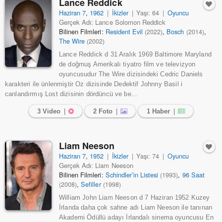
Lance Reddick
Haziran 7
,
1962
|
İkizler
|
Yaşı: 64
|
Oyuncu
Gerçek Adı: Lance Solomon Reddick
Bilinen Filmleri:
Resident Evil
,
Bosch
,
(2022)
(2014)
The Wire
(2002)
Lance Reddick d 31 Aralık 1969 Baltimore Maryland
de doğmuş Amerikalı tiyatro film ve televizyon
oyuncusudur The Wire dizisindeki Cedric Daniels
karakteri ile ünlenmiştir Oz dizisinde Dedektif Johnny Basil i
canlandırmış Lost dizisinin dördüncü ve be...
3 Video
|
2 Foto
|
1 Haber
|
Liam Neeson
Haziran 7
,
1952
|
İkizler
|
Yaşı: 74
|
Oyuncu
Gerçek Adı: Liam Neeson
Bilinen Filmleri:
Schindler’in Listesi
,
96 Saat
(1993)
,
Sefiller
(2008)
(1998)
William John Liam Neeson d 7 Haziran 1952 Kuzey
İrlanda daha çok sahne adı Liam Neeson ile tanınan
Akademi Ödüllü adayı İrlandalı sinema oyuncusu En