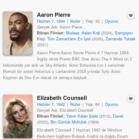
Aaron Pierre
Haziran 7
,
1994
|
İkizler
|
Yaşı: 32
|
Oyuncu
Gerçek Adı: Aaron Pierre
Bilinen Filmleri:
Mufasa: Aslan Kral
,
Şampiyon
(2024)
Keçi: Tüm Zamanların En İyisi
,
Zamanda Tutsak
(2026)
(2021)
Aaron Pierre Aaron Stone Pierre d 7 Haziran 1994
İngiliz aktör Pierre BBC One dizisi The A Word ün 2
bölümünde yer aldı ve Sky Atlantic dizisi Britannia nın 1 serisinde
Romalı bir asker Antonius u canlandırdı 2018 yılında Syfy dizisi
Krypton da Dev Em olarak rol almaya başladı...
Elizabeth Counsell
Haziran 7
,
1942
|
İkizler
|
Yaşı: 84
|
Oyuncu
Gerçek Adı: Elizabeth Counsell
Bilinen Filmleri:
Yarım Kalan Şarkı
,
Davet
(2012)
,
Bin Günlük Mutluluk
(2022)
(1969)
Elizabeth Counsell 7 Haziran 1942 de Windsor
Berkshire İngiltere Birleşik Krallık ta doğdu Brush