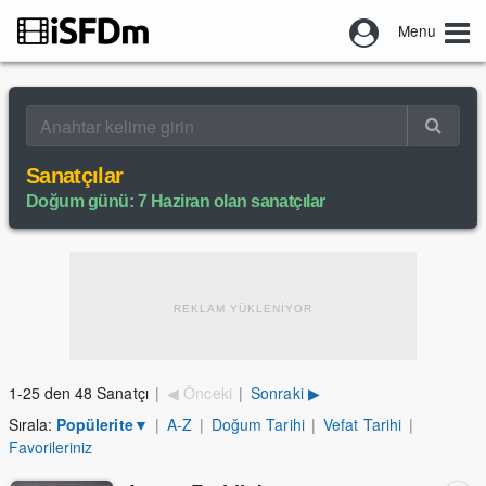
Menu
Sanatçılar
Doğum günü: 7 Haziran olan sanatçılar
REKLAM YÜKLENİYOR
1-25 den 48 Sanatçı
|
◀ Önceki
|
Sonraki ▶
Sırala:
Popülerite
▼
|
A-Z
|
Doğum Tarihi
|
Vefat Tarihi
|
Favorileriniz