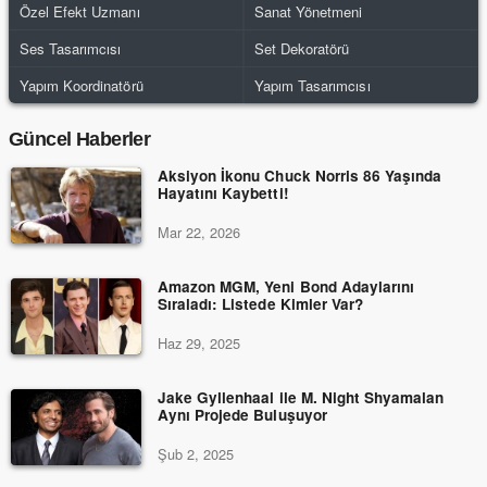
Özel Efekt Uzmanı
Sanat Yönetmeni
Ses Tasarımcısı
Set Dekoratörü
Yapım Koordinatörü
Yapım Tasarımcısı
Güncel Haberler
Aksiyon İkonu Chuck Norris 86 Yaşında
Hayatını Kaybetti!
Mar 22, 2026
Amazon MGM, Yeni Bond Adaylarını
Sıraladı: Listede Kimler Var?
Haz 29, 2025
Jake Gyllenhaal ile M. Night Shyamalan
Aynı Projede Buluşuyor
Şub 2, 2025