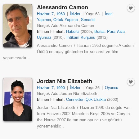
Alessandro Camon
Haziran 7
,
1963
|
İkizler
|
Yaşı: 63
|
İdari
Yapımcı
,
Ortak Yapımcı
,
Senarist
Gerçek Adı: Alessandro Camon
Bilinen Filmleri:
Haberci
,
Borsa: Para Asla
(2009)
Uyumaz
,
İntikam Kurşunu
(2010)
(2012)
Alessandro Camon 7 Haziran 1963 doğumlu Akademi
Ödülü ne aday gösterilen bir senarist ve film
yapımcısıdır...
Jordan Nia Elizabeth
Haziran 7
,
1990
|
İkizler
|
Yaşı: 36
|
Oyuncu
Gerçek Adı: Jordan Nia Elizabeth
Bilinen Filmleri:
Cennetten Çok Uzakta
(2002)
Jordan Nia Elizabeth 7 Haziran 1990 da doğdu Far
from Heaven 2002 Miracle s Boys 2005 ve Cory in
the House 2007 ile tanınan oyuncu ve görüntü
yönetmenidir...