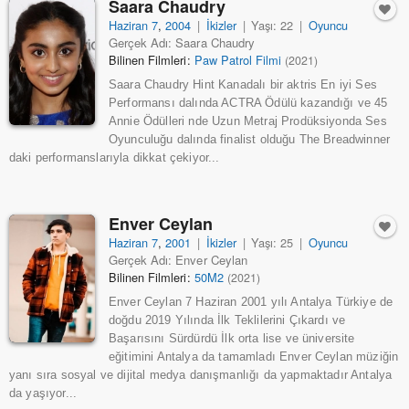
Saara Chaudry
Haziran 7
,
2004
|
İkizler
|
Yaşı: 22
|
Oyuncu
Gerçek Adı: Saara Chaudry
Bilinen Filmleri:
Paw Patrol Filmi
(2021)
Saara Chaudry Hint Kanadalı bir aktris En iyi Ses
Performansı dalında ACTRA Ödülü kazandığı ve 45
Annie Ödülleri nde Uzun Metraj Prodüksiyonda Ses
Oyunculuğu dalında finalist olduğu The Breadwinner
daki performanslarıyla dikkat çekiyor...
Enver Ceylan
Haziran 7
,
2001
|
İkizler
|
Yaşı: 25
|
Oyuncu
Gerçek Adı: Enver Ceylan
Bilinen Filmleri:
50M2
(2021)
Enver Ceylan 7 Haziran 2001 yılı Antalya Türkiye de
doğdu 2019 Yılında İlk Teklilerini Çıkardı ve
Başarısını Sürdürdü İlk orta lise ve üniversite
eğitimini Antalya da tamamladı Enver Ceylan müziğin
yanı sıra sosyal ve dijital medya danışmanlığı da yapmaktadır Antalya
da yaşıyor...