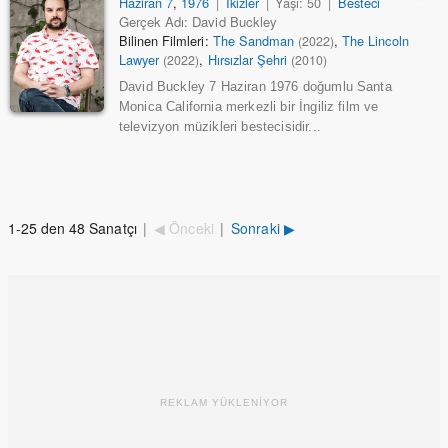
Haziran 7
,
1976
|
İkizler
|
Yaşı: 50
|
Besteci
Gerçek Adı: David Buckley
Bilinen Filmleri:
The Sandman
,
The Lincoln
(2022)
Lawyer
,
Hırsızlar Şehri
(2022)
(2010)
David Buckley 7 Haziran 1976 doğumlu Santa
Monica California merkezli bir İngiliz film ve
televizyon müzikleri bestecisidir...
1-25 den 48 Sanatçı
|
◀ Önceki
|
Sonraki ▶
REKLAM YÜKLENİYOR