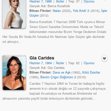
Haziran 7
,
1989
|
İkizler
|
Yaşı: 37
|
Oyuncu
Gerçek Adı: Berna Koraltürk
Bilinen Filmleri:
Nalan
,
Yok Artık! 2
,
İşler
(2022)
(2016)
Güçler
(2012)
Berna Koraltürk 7 Haziran 1989 Türk oyuncu Mimar
Sinan Güzel Sanatlar Üniversitesi Moda ve Tekstil
bölümünden mezundur Bizim Yenge Dedemin Dolabı
Her Sevda Bir Veda Ah İstanbul Ah Neriman İşler Güçler gibi dizilerde
rol almıştır...
Gia Carides
Haziran 7
,
1964
|
İkizler
|
Yaşı: 62
|
Oyuncu
Gerçek Adı: Gia Carides
Bilinen Filmleri:
Dans ve Aşk
,
Kötü Dostlar
(1992)
,
Benim Çılgın Düğünüm 2
(1995)
(2016)
Carides 7 Haziran 1964 te Yunan bir babayla İngiliz
annenin kızı olarak doğdu ve 12 yaşında çalışmaya
başladı Avustralya ve Amerikan filmlerinde rol
almasının yanında çeşitli türde televizyon dizilerinde göründü...