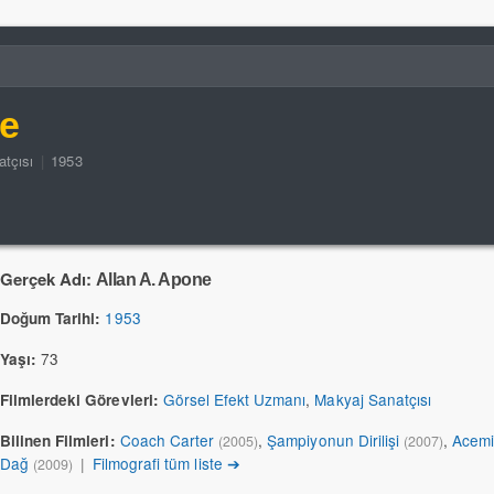
ne
tçısı
|
1953
Gerçek Adı:
Allan A. Apone
1953
Doğum Tarihi:
73
Yaşı:
Görsel Efekt Uzmanı
,
Makyaj Sanatçısı
Filmlerdeki Görevleri:
Coach Carter
,
Şampiyonun Dirilişi
,
Acem
Bilinen Filmleri:
(2005)
(2007)
Dağ
|
Filmografi tüm liste ➔
(2009)