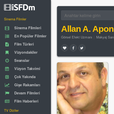
Sinema Filmler
Allan A. Apo
Sinema Filmleri
En Popüler Filmler
Görsel Efekt Uzmanı
|
Makyaj Sana
Film Türleri
Vizyondakiler
Seanslar
Vizyon Takvimi
Çok Yakında
Gişe Rakamları
Devam Filmleri
Film Haberleri
TV Diziler