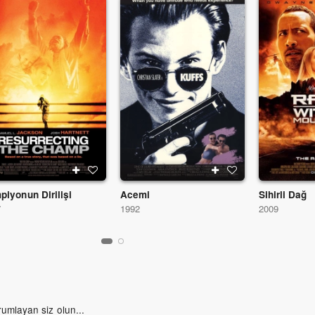
piyonun Dirilişi
Acemi
Sihirli Dağ
7
1992
2009
rumlayan siz olun...