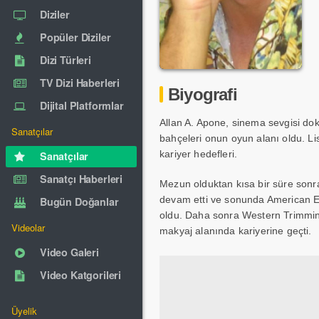
Diziler
Popüler Diziler
Dizi Türleri
TV Dizi Haberleri
Biyografi
Dijital Platformlar
Allan A. Apone, sinema sevgisi dok
Sanatçılar
bahçeleri onun oyun alanı oldu. Lis
kariyer hedefleri.
Sanatçılar
Sanatçı Haberleri
Mezun olduktan kısa bir süre sonra
devam etti ve sonunda American Ex
Bugün Doğanlar
oldu. Daha sonra Western Trimming 
Videolar
makyaj alanında kariyerine geçti.
Video Galeri
Video Katgorileri
Üyelik