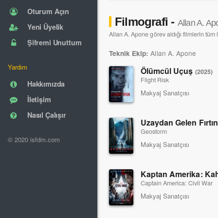
Oturum Açın
Filmografi -
Allan A. Ap
Yeni Üyelik
Allan A. Apone görev aldığı filmlerin tüm l
Şifremi Unuttum
Allan A. Apone
Teknik Ekip:
Yardım
Ölümcül Uçuş
(2025)
Flight Risk
Hakkımızda
Makyaj Sanatçısı
İletişim
Nasıl Çalışır
Uzaydan Gelen Fırtı
Geostorm
© 2020 isfdm.com
Makyaj Sanatçısı
Captain America: Civil War
Makyaj Sanatçısı