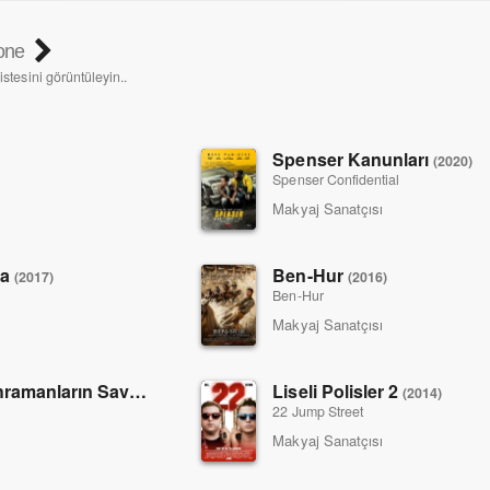
one
istesini görüntüleyin..
Spenser Kanunları
(2020)
Spenser Confidential
Makyaj Sanatçısı
na
Ben-Hur
(2017)
(2016)
Ben-Hur
Makyaj Sanatçısı
Kaptan Amerika: Kahramanların Savaşı
Liseli Polisler 2
(2016)
(2014)
22 Jump Street
Makyaj Sanatçısı