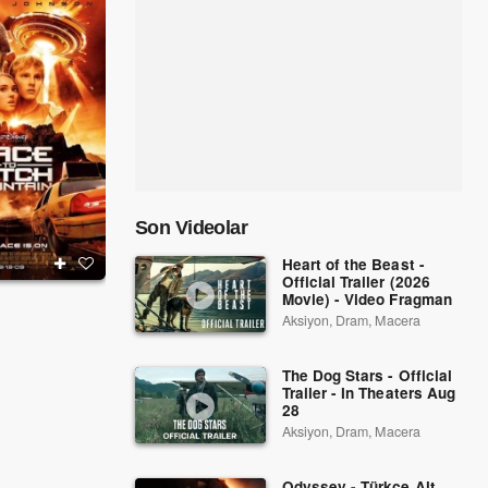
Son Videolar
Heart of the Beast -
Official Trailer (2026
Movie) - Video Fragman
Tehlikeli Saatler
Girdap
Aksiyon, Dram, Macera
1990
2004
The Dog Stars - Official
Trailer - In Theaters Aug
28
Aksiyon, Dram, Macera
Odyssey - Türkçe Alt