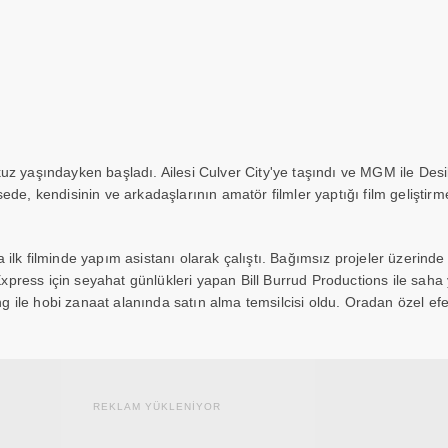
uz yaşındayken başladı. Ailesi Culver City'ye taşındı ve MGM ile Desi
ede, kendisinin ve arkadaşlarının amatör filmler yaptığı film geliştir
 ilk filminde yapım asistanı olarak çalıştı. Bağımsız projeler üzerind
press için seyahat günlükleri yapan Bill Burrud Productions ile saha
ile hobi zanaat alanında satın alma temsilcisi oldu. Oradan özel efe
REKLAM YÜKLENİYOR