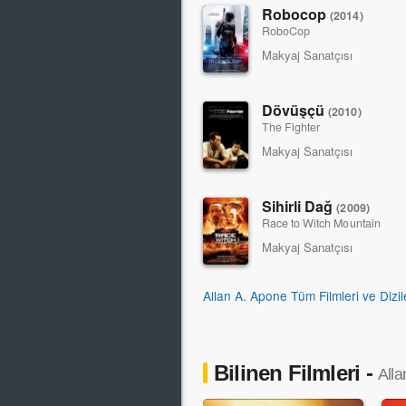
Robocop
(2014)
RoboCop
Makyaj Sanatçısı
Dövüşçü
(2010)
The Fighter
Makyaj Sanatçısı
Sihirli Dağ
(2009)
Race to Witch Mountain
Makyaj Sanatçısı
Allan A. Apone Tüm Filmleri ve Dizil
Bilinen Filmleri -
Alla