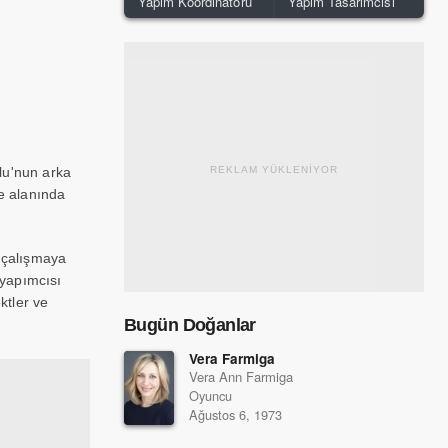
Yapım Koordinatörü
Yapım Tasarımcısı
lu'nun arka
REKLAM YÜKLENİYOR
me alanında
e çalışmaya
 yapımcısı
ktler ve
Bugün Doğanlar
Vera Farmiga
Vera Ann Farmiga
Oyuncu
Ağustos 6, 1973