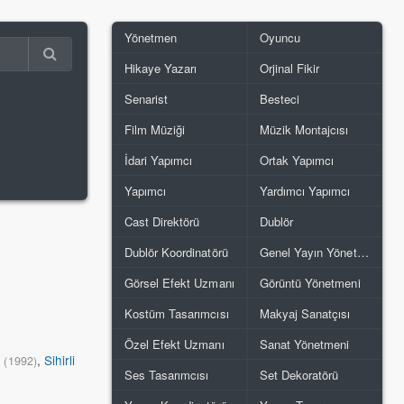
Yönetmen
Oyuncu
Hikaye Yazarı
Orjinal Fikir
Senarist
Besteci
Film Müziği
Müzik Montajcısı
İdari Yapımcı
Ortak Yapımcı
Yapımcı
Yardımcı Yapımcı
Cast Direktörü
Dublör
Dublör Koordinatörü
Genel Yayın Yönetmeni
Görsel Efekt Uzmanı
Görüntü Yönetmeni
Kostüm Tasarımcısı
Makyaj Sanatçısı
Özel Efekt Uzmanı
Sanat Yönetmeni
i
,
Sihirli
(1992)
Ses Tasarımcısı
Set Dekoratörü