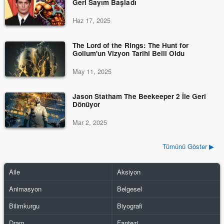
Geri Sayım Başladı
Haz 17, 2025
The Lord of the Rings: The Hunt for
Gollum'un Vizyon Tarihi Belli Oldu
May 11, 2025
Jason Statham The Beekeeper 2 İle Geri
Dönüyor
Mar 2, 2025
Tümünü Göster ▶
Aile
Aksiyon
Animasyon
Belgesel
Bilimkurgu
Biyografi
Dram
Fantezi