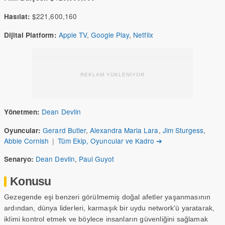
$221,600,160
Hasılat:
Apple TV
,
Google Play
,
Netflix
Dijital Platform:
REKLAM YÜKLENİYOR
Dean Devlin
Yönetmen:
Gerard Butler
,
Alexandra Maria Lara
,
Jim Sturgess
,
Oyuncular:
Abbie Cornish
|
Tüm Ekip, Oyuncular ve Kadro ➔
Dean Devlin
,
Paul Guyot
Senaryo:
Konusu
Gezegende eşi benzeri görülmemiş doğal afetler yaşanmasının
ardından, dünya liderleri, karmaşık bir uydu network'ü yaratarak,
iklimi kontrol etmek ve böylece insanların güvenliğini sağlamak