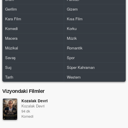
Gerilim
Gizem
Kara Film
Kısa Film
Komedi
Korku
Macera
Müzik
Müzikal
Romantik
Savaş
Spor
Suç
Süper Kahraman
Tarih
Western
Vizyondaki Filmler
Kozalak Devri
Kozalak Devri
94 dk
Komedi