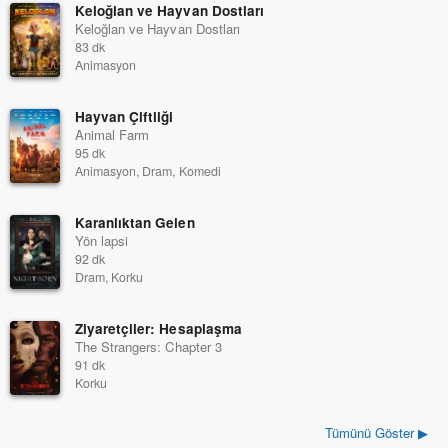
Keloğlan ve Hayvan Dostları
Keloğlan ve Hayvan Dostları
83 dk
Animasyon
Hayvan Çiftliği
Animal Farm
95 dk
Animasyon, Dram, Komedi
Karanlıktan Gelen
Yön lapsi
92 dk
Dram, Korku
Ziyaretçiler: Hesaplaşma
The Strangers: Chapter 3
91 dk
Korku
Tümünü Göster ▶