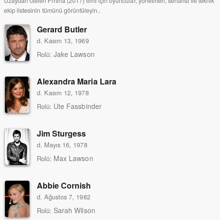
Uzaydan Gelen Fırtına (2017) filmi için oyuncular, yönetmen, senarist ve teknik
ekip listesinin tümünü görüntüleyin..
Gerard Butler
d. Kasım 13, 1969
Jake Lawson
Rolü:
Alexandra Maria Lara
d. Kasım 12, 1978
Ute Fassbinder
Rolü:
Jim Sturgess
d. Mayıs 16, 1978
Max Lawson
Rolü:
Abbie Cornish
d. Ağustos 7, 1982
Sarah Wilson
Rolü: