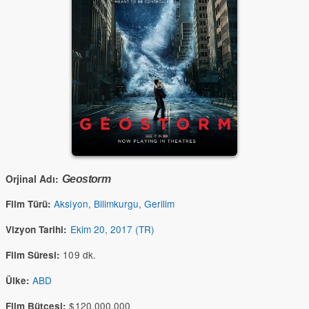
Orjinal Adı:
Geostorm
Aksiyon
,
Bilimkurgu
,
Gerilim
Film Türü:
Ekim 20, 2017 (TR)
Vizyon Tarihi:
109 dk.
Film Süresi:
ABD
Ülke:
$120,000,000
Film Bütçesi: