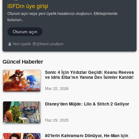
iSFDm üye girişi
Oturum açın veya yeni üyelik hesabınızı oluşturun. Etkileşimlerde
bulunun..
Oturum açın
Yeni üyelik
Şifremi unuttum
Güncel Haberler
Sonic 4 İçin Yıldızlar Geçidi: Keanu Reeves
ve Idris Elba’nın Yanına Dev İsimler Katıldı!
Mar 22, 2026
Disney'den Müjde: Lilo & Stitch 2 Geliyor
Haz 29, 2025
80'lerin Kahramanı Dönüyor, He-Man için