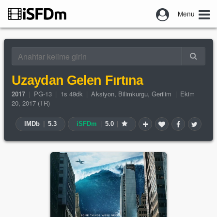
Menu
Uzaydan Gelen Fırtına
2017
|
PG-13
|
1s 49dk
|
Aksiyon
,
Bilimkurgu
,
Gerilim
|
Ekim
20, 2017 (TR)
IMDb
|
5.3
iSFDm
|
5.0
|