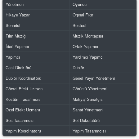
Yönetmen
Oyuncu
Hikaye Yazarı
Orjinal Fikir
Senarist
Besteci
Film Müziği
Müzik Montajcısı
İdari Yapımcı
Ortak Yapımcı
Yapımcı
Yardımcı Yapımcı
Cast Direktörü
Dublör
Dublör Koordinatörü
Genel Yayın Yönetmeni
Görsel Efekt Uzmanı
Görüntü Yönetmeni
Kostüm Tasarımcısı
Makyaj Sanatçısı
Özel Efekt Uzmanı
Sanat Yönetmeni
Ses Tasarımcısı
Set Dekoratörü
Yapım Koordinatörü
Yapım Tasarımcısı