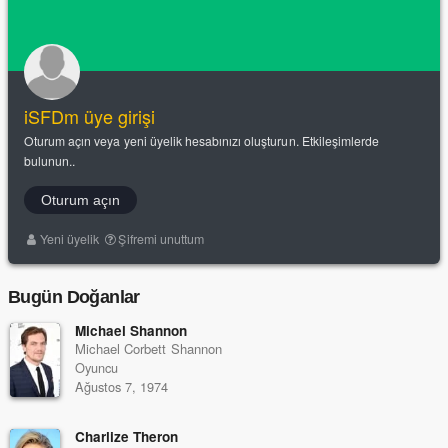
iSFDm üye girişi
Oturum açın veya yeni üyelik hesabınızı oluşturun. Etkileşimlerde
bulunun..
Oturum açın
Yeni üyelik
Şifremi unuttum
Bugün Doğanlar
Michael Shannon
Michael Corbett Shannon
Oyuncu
Ağustos 7, 1974
Charlize Theron