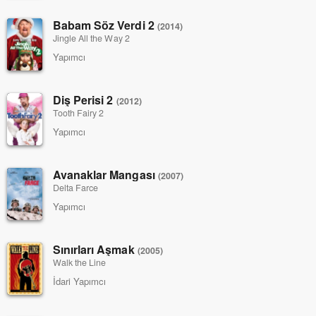
Babam Söz Verdi 2
(2014)
Jingle All the Way 2
Yapımcı
Diş Perisi 2
(2012)
Tooth Fairy 2
Yapımcı
Avanaklar Mangası
(2007)
Delta Farce
Yapımcı
Sınırları Aşmak
(2005)
Walk the Line
İdari Yapımcı