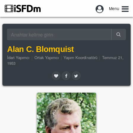
Menu
Alan C. Blomquist
İdari Yapımcı
|
Ortak Yapımcı
|
Yapım Koordinatörü
|
Temmuz 21,
1953