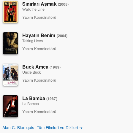
Sınırları Aşmak
(2005)
Walk the Line
Yapım Koordinatörü
Hayatın Benim
(2004)
Taking Lives
Yapım Koordinatörü
Buck Amca
(1989)
Uncle Buck
Yapım Koordinatörü
La Bamba
(1987)
La Bamba
Yapım Koordinatörü
Alan C. Blomquist Tüm Filmleri ve Dizileri ➔