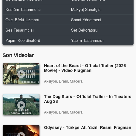
Kostüm Tasarımcısı
Makyaj Sanatçısı
Özel Efekt Uzmanı
Sanat Yönetmeni
Ses Tasarımcısı
Set Dekoratörü
Yapım Koordinatörü
Yapım Tasarımcısı
Son Videolar
Heart of the Beast - Official Trailer (2026
Movie) - Video Fragman
Aksiyon, Dram, Macera
The Dog Stars - Official Trailer - In Theaters
Aug 28
Aksiyon, Dram, Macera
Odyssey - Türkçe Alt Yazılı Resmi Fragman