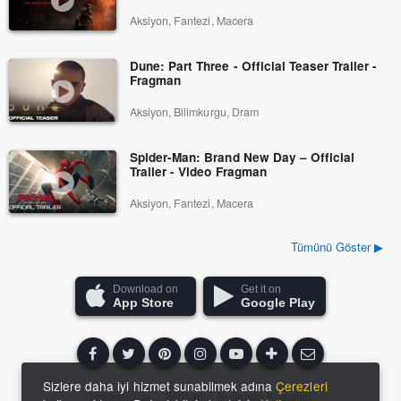
Aksiyon, Fantezi, Macera
Dune: Part Three - Official Teaser Trailer -
Fragman
Aksiyon, Bilimkurgu, Dram
Spider-Man: Brand New Day – Official
Trailer - Video Fragman
Aksiyon, Fantezi, Macera
Tümünü Göster ▶
Download on
Get it on
App Store
Google Play
Sizlere daha iyi hizmet sunabilmek adına
Çerezleri
Hakkımızda
|
İletişim
|
Kullanım Koşulları