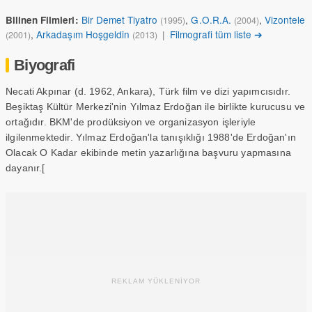
Bir Demet Tiyatro
,
G.O.R.A.
,
Vizontele
Bilinen Filmleri:
(1995)
(2004)
,
Arkadaşım Hoşgeldin
|
Filmografi tüm liste ➔
(2001)
(2013)
Biyografi
Necati Akpınar (d. 1962, Ankara), Türk film ve dizi yapımcısıdır.
Beşiktaş Kültür Merkezi'nin Yılmaz Erdoğan ile birlikte kurucusu ve
ortağıdır. BKM'de prodüksiyon ve organizasyon işleriyle
ilgilenmektedir. Yılmaz Erdoğan'la tanışıklığı 1988'de Erdoğan'ın
Olacak O Kadar ekibinde metin yazarlığına başvuru yapmasına
dayanır.[
REKLAM YÜKLENİYOR