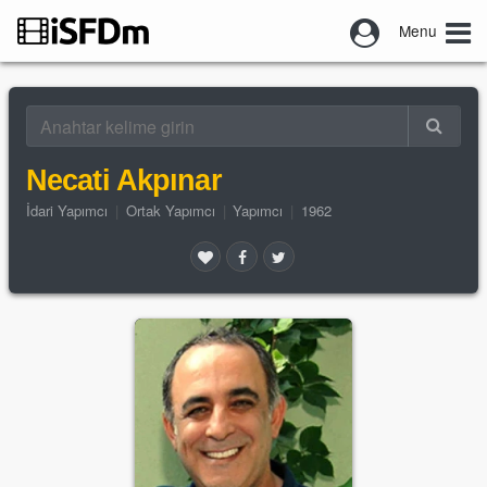
Menu
Necati Akpınar
İdari Yapımcı
|
Ortak Yapımcı
|
Yapımcı
|
1962