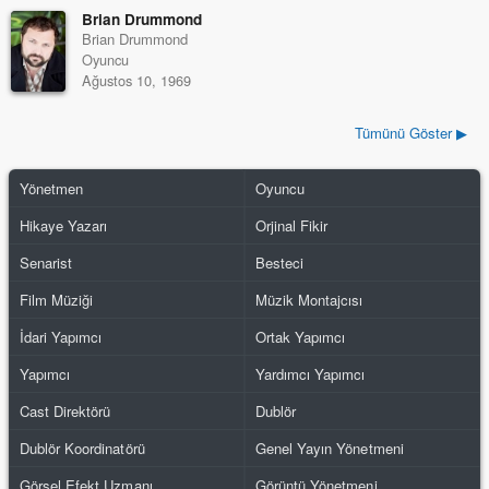
Brian Drummond
Brian Drummond
Oyuncu
Ağustos 10, 1969
Tümünü Göster ▶
Yönetmen
Oyuncu
Hikaye Yazarı
Orjinal Fikir
Senarist
Besteci
Film Müziği
Müzik Montajcısı
İdari Yapımcı
Ortak Yapımcı
Yapımcı
Yardımcı Yapımcı
Cast Direktörü
Dublör
Dublör Koordinatörü
Genel Yayın Yönetmeni
Görsel Efekt Uzmanı
Görüntü Yönetmeni