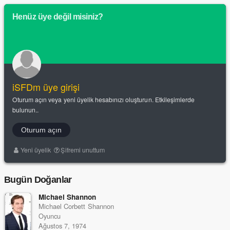
Henüz üye değil misiniz?
iSFDm üye girişi
Oturum açın veya yeni üyelik hesabınızı oluşturun. Etkileşimlerde
bulunun..
Oturum açın
Yeni üyelik
Şifremi unuttum
Bugün Doğanlar
Michael Shannon
Michael Corbett Shannon
Oyuncu
Ağustos 7, 1974