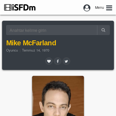
Menu
Mike McFarland
Oyuncu
|
Temmuz 14, 1970