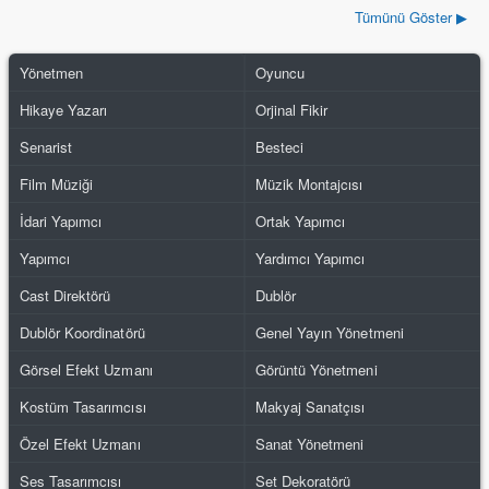
Tümünü Göster ▶
Yönetmen
Oyuncu
Hikaye Yazarı
Orjinal Fikir
Senarist
Besteci
Film Müziği
Müzik Montajcısı
İdari Yapımcı
Ortak Yapımcı
Yapımcı
Yardımcı Yapımcı
Cast Direktörü
Dublör
Dublör Koordinatörü
Genel Yayın Yönetmeni
Görsel Efekt Uzmanı
Görüntü Yönetmeni
Kostüm Tasarımcısı
Makyaj Sanatçısı
Özel Efekt Uzmanı
Sanat Yönetmeni
Ses Tasarımcısı
Set Dekoratörü