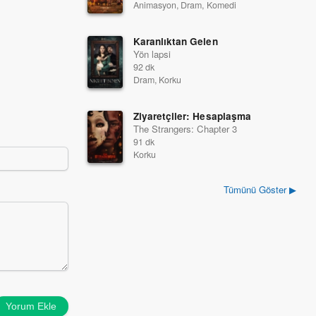
Animasyon, Dram, Komedi
Karanlıktan Gelen
Yön lapsi
92 dk
Dram, Korku
Ziyaretçiler: Hesaplaşma
The Strangers: Chapter 3
91 dk
Korku
Tümünü Göster ▶
Yorum Ekle