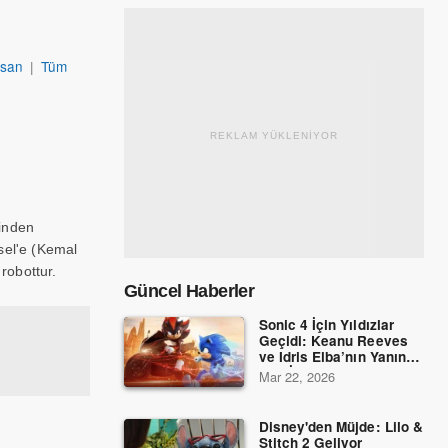
rsan
|
Tüm
REKLAM YÜKLENİYOR
ğinden
ysel'e (Kemal
robottur.
Güncel Haberler
Sonic 4 İçin Yıldızlar
Geçidi: Keanu Reeves
ve Idris Elba’nın Yanına
Dev İsimler Katıldı!
Mar 22, 2026
Disney'den Müjde: Lilo &
Stitch 2 Geliyor