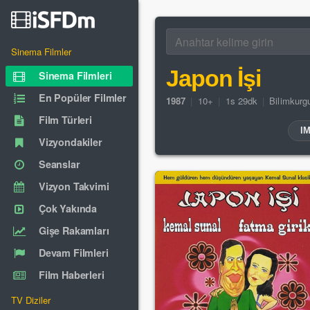
Sinema Filmler
Japon İşi
Sinema Filmleri
En Popüler Filmler
1987
|
10+
|
1s 29dk
|
Bilimkurg
Film Türleri
I
Vizyondakiler
Seanslar
Vizyon Takvimi
Çok Yakında
Gişe Rakamları
Devam Filmleri
Film Haberleri
TV Diziler