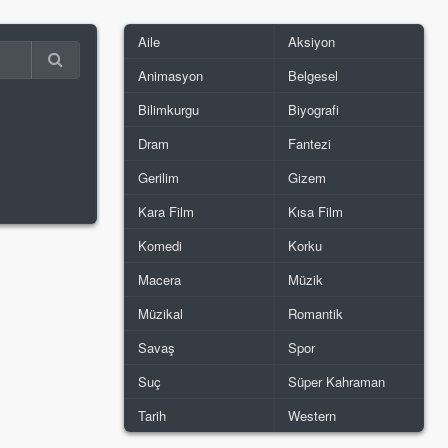
Aile
Aksiyon
Animasyon
Belgesel
Bilimkurgu
Biyografi
Dram
Fantezi
Gerilim
Gizem
Kara Film
Kısa Film
Komedi
Korku
Macera
Müzik
Müzikal
Romantik
Savaş
Spor
Suç
Süper Kahraman
Tarih
Western