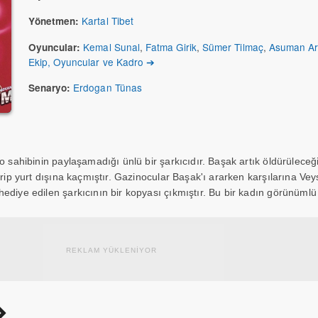
Kartal Tibet
Yönetmen:
Kemal Sunal
,
Fatma Girik
,
Sümer Tilmaç
,
Asuman A
Oyuncular:
Ekip, Oyuncular ve Kadro ➔
Erdogan Tünas
Senaryo:
no sahibinin paylaşamadığı ünlü bir şarkıcıdır. Başak artık öldürülece
irip yurt dışına kaçmıştır. Gazinocular Başak'ı ararken karşılarına Ve
ediye edilen şarkıcının bir kopyası çıkmıştır. Bu bir kadın görünümlü 
REKLAM YÜKLENİYOR