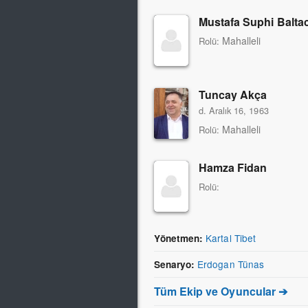
Mustafa Suphi Baltac
Mahalleli
Rolü:
Tuncay Akça
d. Aralık 16, 1963
Mahalleli
Rolü:
Hamza Fidan
Rolü:
Kartal Tibet
Yönetmen:
Erdogan Tünas
Senaryo:
Tüm Ekip ve Oyuncular ➔