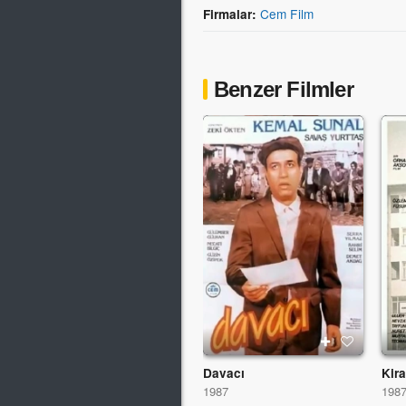
Cem Film
Firmalar:
Benzer Filmler
Davacı
Kira
1987
198