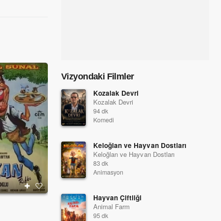
Vizyondaki Filmler
Kozalak Devri
Kozalak Devri
94 dk
Komedi
Keloğlan ve Hayvan Dostları
Keloğlan ve Hayvan Dostları
83 dk
Animasyon
Hayvan Çiftliği
Namus Düşmanı
Sosyete Şaban
Animal Farm
1986
1985
95 dk