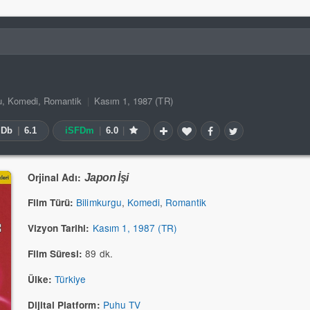
u
,
Komedi
,
Romantik
|
Kasım 1, 1987 (TR)
MDb
|
6.1
iSFDm
|
6.0
|
Orjinal Adı:
Japon İşi
Bilimkurgu
,
Komedi
,
Romantik
Film Türü:
Kasım 1, 1987 (TR)
Vizyon Tarihi:
89 dk.
Film Süresi:
Türkiye
Ülke:
Puhu TV
Dijital Platform: