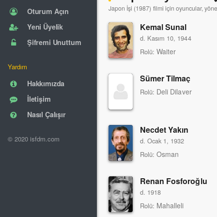
Japon İşi (1987) filmi için oyuncular, yön
Oturum Açın
Kemal Sunal
Yeni Üyelik
d. Kasım 10, 1944
Şifremi Unuttum
Waiter
Rolü:
Yardım
Sümer Tilmaç
Hakkımızda
Deli Dilaver
Rolü:
İletişim
Nasıl Çalışır
Necdet Yakın
© 2020 isfdm.com
d. Ocak 1, 1932
Osman
Rolü:
Renan Fosforoğlu
d. 1918
Mahalleli
Rolü: