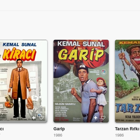
cı
Garip
Tarzan Rıfkı
7
1986
1986