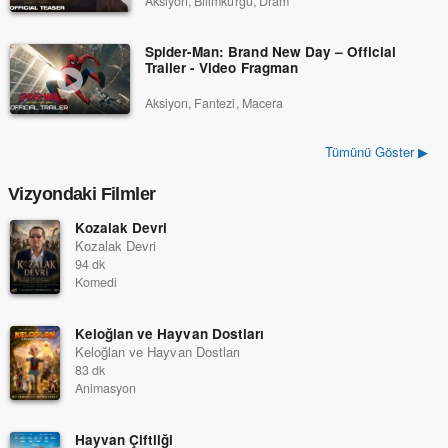
Aksiyon, Bilimkurgu, Dram
Spider-Man: Brand New Day – Official
Trailer - Video Fragman
Aksiyon, Fantezi, Macera
Tümünü Göster ▶
Vizyondaki Filmler
Kozalak Devri
Kozalak Devri
94 dk
Komedi
Keloğlan ve Hayvan Dostları
Keloğlan ve Hayvan Dostları
83 dk
Animasyon
Hayvan Çiftliği