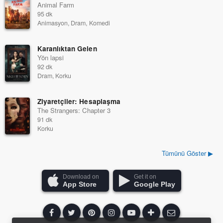
Animal Farm
95 dk
Animasyon, Dram, Komedi
Karanlıktan Gelen
Yön lapsi
92 dk
Dram, Korku
Ziyaretçiler: Hesaplaşma
The Strangers: Chapter 3
91 dk
Korku
Tümünü Göster ▶
Download on
Get it on
App Store
Google Play