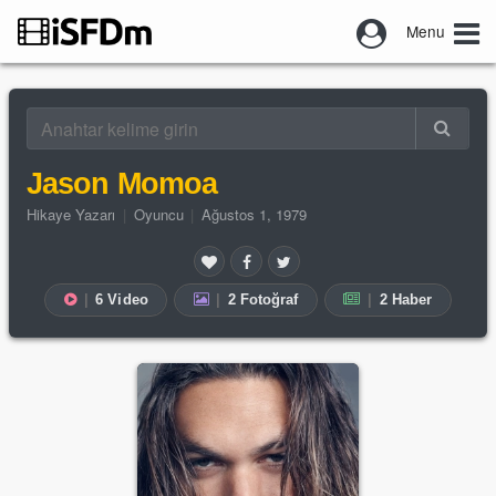
Menu
Jason Momoa
Hikaye Yazarı
|
Oyuncu
|
Ağustos 1, 1979
|
6 Video
|
2 Fotoğraf
|
2 Haber