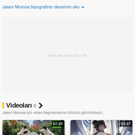
Karga, Once Upon A Time In Venice,
Justice League
, Red Road,
Jason Momoa biyografinin devamını oku ➔
Batman v Superman: Adaletin Şafağı
, Braven, Wolves, Debug gibi
birçok dizi ve filmde rol aldı.
REKLAM YÜKLENİYOR
Videoları
6
Jason Momoa için video fragmanlarının tümünü görüntüleyin..
02:29
02:47