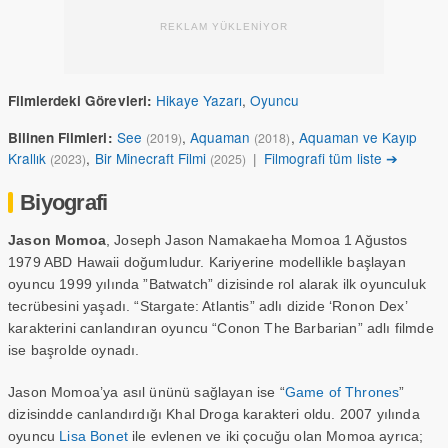
REKLAM YÜKLENİYOR
Hikaye Yazarı
,
Oyuncu
Filmlerdeki Görevleri:
See
,
Aquaman
,
Aquaman ve Kayıp
Bilinen Filmleri:
(2019)
(2018)
Krallık
,
Bir Minecraft Filmi
|
Filmografi tüm liste ➔
(2023)
(2025)
Biyografi
Jason Momoa
, Joseph Jason Namakaeha Momoa 1 Ağustos
1979 ABD Hawaii doğumludur. Kariyerine modellikle başlayan
oyuncu 1999 yılında ”Batwatch” dizisinde rol alarak ilk oyunculuk
tecrübesini yaşadı. “Stargate: Atlantis” adlı dizide ‘Ronon Dex’
karakterini canlandıran oyuncu “Conon The Barbarian” adlı filmde
ise başrolde oynadı.
Jason Momoa’ya asıl ününü sağlayan ise “
Game of Thrones
”
dizisindde canlandırdığı Khal Droga karakteri oldu. 2007 yılında
oyuncu
Lisa Bonet
ile evlenen ve iki çocuğu olan Momoa ayrıca;