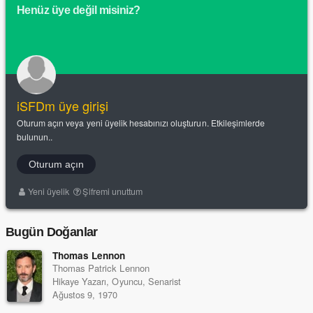
Henüz üye değil misiniz?
iSFDm üye girişi
Oturum açın veya yeni üyelik hesabınızı oluşturun. Etkileşimlerde
bulunun..
Oturum açın
Yeni üyelik
Şifremi unuttum
Bugün Doğanlar
Thomas Lennon
Thomas Patrick Lennon
Hikaye Yazarı, Oyuncu, Senarist
Ağustos 9, 1970