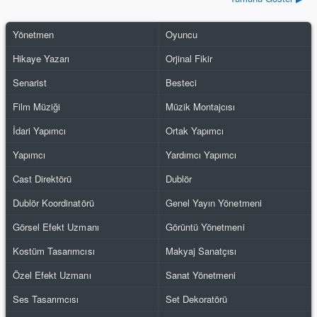
Yönetmen
Oyuncu
Hikaye Yazarı
Orjinal Fikir
Senarist
Besteci
Film Müziği
Müzik Montajcısı
İdari Yapımcı
Ortak Yapımcı
Yapımcı
Yardımcı Yapımcı
Cast Direktörü
Dublör
Dublör Koordinatörü
Genel Yayın Yönetmeni
Görsel Efekt Uzmanı
Görüntü Yönetmeni
Kostüm Tasarımcısı
Makyaj Sanatçısı
Özel Efekt Uzmanı
Sanat Yönetmeni
Ses Tasarımcısı
Set Dekoratörü