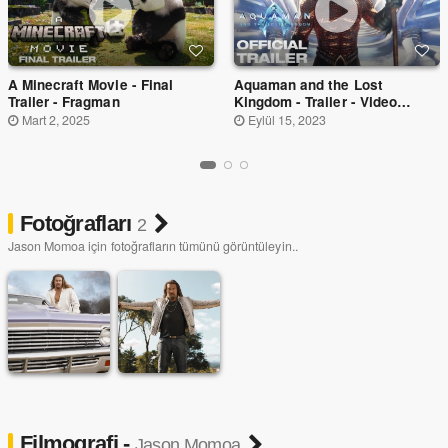
A Minecraft Movie - Final
Aquaman and the Lost
Trailer - Fragman
Kingdom - Trailer - Video
Fragman
Mart 2, 2025
Eylül 15, 2023
Fotoğrafları
2
Jason Momoa için fotoğrafların tümünü görüntüleyin..
Filmografi -
Jason Momoa