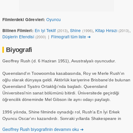
Oyuncu
Filmlerdeki Görevleri:
En Iyi Teklif
,
Shine
,
Kitap Hırsızı
,
Bilinen Filmleri:
(2013)
(1996)
(2013)
Düşlerin Efendisi
|
Filmografi tüm liste ➔
(2000)
Biyografi
Geoffrey Rush (d. 6 Haziran 1951), Avustralyalı oyuncudur.
Queensland'ın Toowoomba kasabasında, Roy ve Merle Rush'ın
oğlu olarak dünyaya geldi. Aktörlük kariyerine Brisbane'de bulunan
Queensland Tiyatro Ortaklığı'nda başladı. Queensland
Üniversitesi'nin sanat bölümünü bitirdi. Üniversitede geçirdiği
öğrencilik döneminde Mel Gibson ile aynı odayı paylaştı.
1996 yılında, Shine filminde oynadığı rol, Rush'a En İyi Erkek
Oyuncu Oscar'ını kazandırdı. Sonraki yıllarda Shakespeare in
Love ve Quills filmlerinde gösterdiği performans ona iki Oscar
Geoffrey Rush biyografinin devamını oku ➔
adaylığı daha kazandırdı. Karayip Korsanları üçlüsünde Kaptan