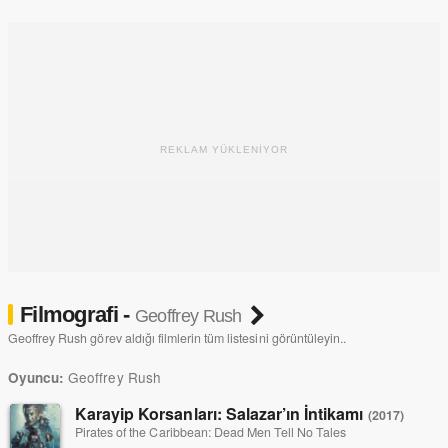
Barbossa rolünü canlandırdı. 2005 yılında, Peter Sellers'i
canlandırdığı Peter Sellers'ın Yaşamı ve Ölümü filmindeki rolü
Emmy ödülüne layık görüldü. 2010 yılında En İyi Film Akademi
Ödülü kazanan Zoraki Kral filminde kendisine birçok ödül ve
adaylık getiren yardımcı rolle birlikte aynı zamanda filmin
yapımcılığını da üstlendi.
REKLAM YÜKLENİYOR
Filmografi -
Geoffrey Rush
Geoffrey Rush görev aldığı filmlerin tüm listesini görüntüleyin..
Geoffrey Rush
Oyuncu:
Karayip Korsanları: Salazar’ın İntikamı
(2017)
Pirates of the Caribbean: Dead Men Tell No Tales