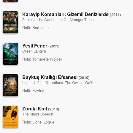
Karayip Korsanları: Gizemli Denizlerde
(2011)
Pirates of the Caribbean: On Stranger Tides
Rolü:
Barbossa
Yeşil Fener
(2011)
Green Lantern
Rolü:
Tomar-Re (voice)
Baykuş Krallığı Efsanesi
(2010)
Legend of the Guardians: The Owls of Ga'Hoole
Rolü:
Ezylryb
Zoraki Kral
(2010)
The King's Speech
Rolü:
Lionel Logue