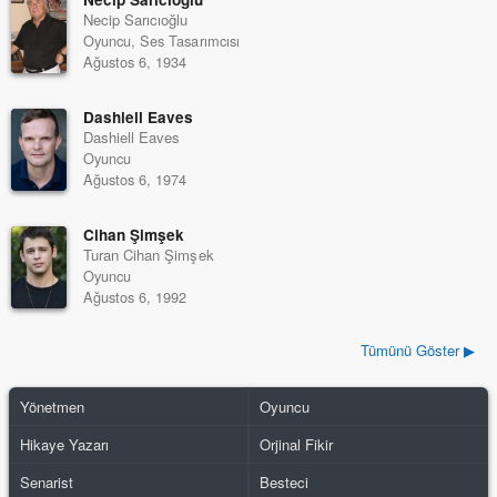
Necip Sarıcıoğlu
Oyuncu, Ses Tasarımcısı
Ağustos 6, 1934
Dashiell Eaves
Dashiell Eaves
Oyuncu
Ağustos 6, 1974
Cihan Şimşek
Turan Cihan Şimşek
Oyuncu
Ağustos 6, 1992
Tümünü Göster ▶
Yönetmen
Oyuncu
Hikaye Yazarı
Orjinal Fikir
Senarist
Besteci