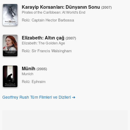
Karayip Korsanları: Dünyanın Sonu
(2007)
Pirates of the Caribbean: At World's End
Rolü:
Captain Hector Barbossa
Elizabeth: Altın çağ
(2007)
Elizabeth: The Golden Age
Rolü:
Sir Francis Walsingham
Münih
(2005)
Munich
Rolü:
Ephraim
Geoffrey Rush Tüm Filmleri ve Dizileri ➔