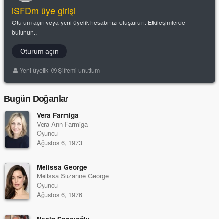
iSFDm üye girişi
Oturum açın veya yeni üyelik hesabınızı oluşturun. Etkileşimlerde
bulunun..
Oturum açın
Yeni üyelik
Şifremi unuttum
Bugün Doğanlar
Vera Farmiga
Vera Ann Farmiga
Oyuncu
Ağustos 6, 1973
Melissa George
Melissa Suzanne George
Oyuncu
Ağustos 6, 1976
Necip Sarıcıoğlu