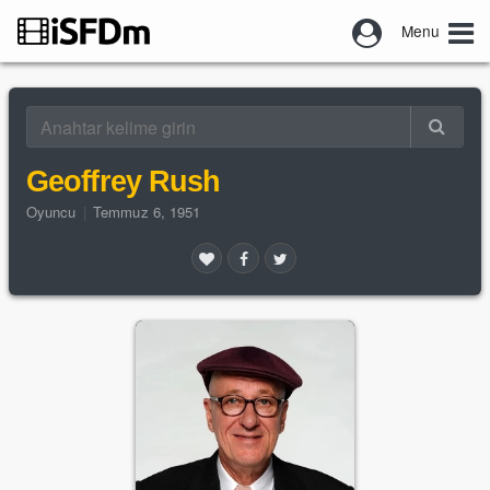
Menu
Geoffrey Rush
Oyuncu
|
Temmuz 6, 1951