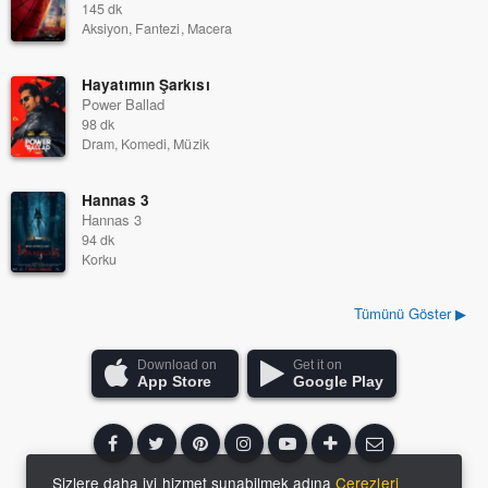
145 dk
Aksiyon, Fantezi, Macera
Hayatımın Şarkısı
Power Ballad
98 dk
Dram, Komedi, Müzik
Hannas 3
Hannas 3
94 dk
Korku
Tümünü Göster ▶
Download on
Get it on
App Store
Google Play
Sizlere daha iyi hizmet sunabilmek adına
Çerezleri