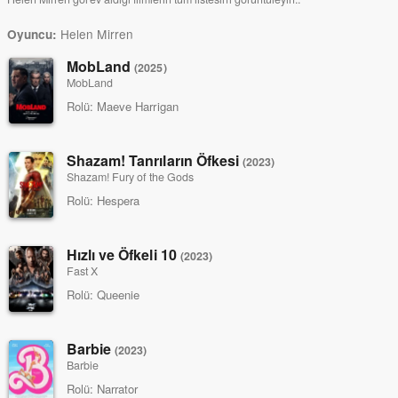
Helen Mirren
Oyuncu:
MobLand
(2025)
MobLand
Rolü:
Maeve Harrigan
Shazam! Tanrıların Öfkesi
(2023)
Shazam! Fury of the Gods
Rolü:
Hespera
Hızlı ve Öfkeli 10
(2023)
Fast X
Rolü:
Queenie
Barbie
(2023)
Barbie
Rolü:
Narrator