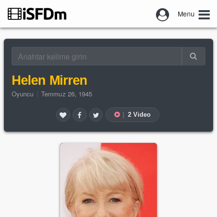
Menu
Helen Mirren
Oyuncu
|
Temmuz 26, 1945
|
2 Video