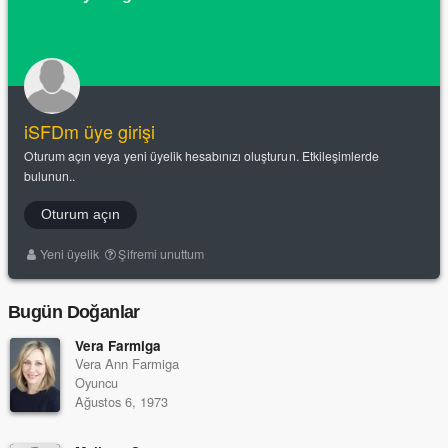
iSFDm üye girişi
Oturum açın veya yeni üyelik hesabınızı oluşturun. Etkileşimlerde
bulunun..
Oturum açın
Yeni üyelik
Şifremi unuttum
Bugün Doğanlar
Vera Farmiga
Vera Ann Farmiga
Oyuncu
Ağustos 6, 1973