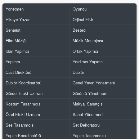
Yönetmen
Oyuncu
Hikaye Yazarı
Orjinal Fikir
Senarist
Besteci
Film Müziği
Müzik Montajcısı
İdari Yapımcı
Ortak Yapımcı
Yapımcı
Yardımcı Yapımcı
Cast Direktörü
Dublör
Dublör Koordinatörü
Genel Yayın Yönetmeni
Görsel Efekt Uzmanı
Görüntü Yönetmeni
Kostüm Tasarımcısı
Makyaj Sanatçısı
Özel Efekt Uzmanı
Sanat Yönetmeni
Ses Tasarımcısı
Set Dekoratörü
Yapım Koordinatörü
Yapım Tasarımcısı