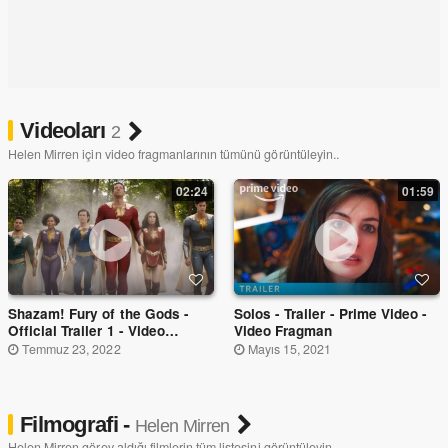
Videoları
2
Helen Mirren için video fragmanlarının tümünü görüntüleyin..
02:24
01:59
Shazam! Fury of the Gods -
Solos - Trailer - Prime Video -
Official Trailer 1 - Video
Video Fragman
Fragman
Temmuz 23, 2022
Mayıs 15, 2021
Filmografi -
Helen Mirren
Helen Mirren görev aldığı filmlerin tüm listesini görüntüleyin..