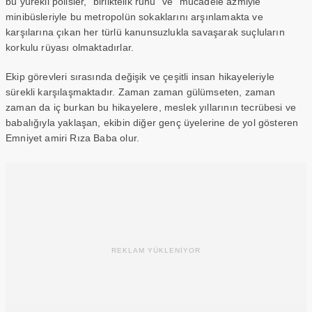
bu yürekli polisler, “birliktelik ruhu” ve “mücadele azmiyle”
minibüsleriyle bu metropolün sokaklarını arşınlamakta ve
karşılarına çıkan her türlü kanunsuzlukla savaşarak suçluların
korkulu rüyası olmaktadırlar.
Ekip görevleri sırasında değişik ve çeşitli insan hikayeleriyle
sürekli karşılaşmaktadır. Zaman zaman gülümseten, zaman
zaman da iç burkan bu hikayelere, meslek yıllarının tecrübesi ve
babalığıyla yaklaşan, ekibin diğer genç üyelerine de yol gösteren
Emniyet amiri Rıza Baba olur.
REKLAM YÜKLENİYOR