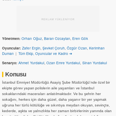
REKLAM YÜKLENİYOR
Orhan Oğuz
,
Baran Ozcaylan
,
Eren Gök
Yönetmen:
Zafer Ergin
,
Şevket Çoruh
,
Özgür Ozan
,
Kerimhan
Oyuncular:
Duman
|
Tüm Ekip, Oyuncular ve Kadro ➔
Ahmet Yurdakul
,
Ozan Emre Yurdakul
,
Sinan Yurdakul
Senaryo:
Konusu
İstanbul Emniyet Müdürlüğü Asayiş Şube Müdürlüğü'nde özel bir
ekipte görev yapan polislerin aile yaşamları ve İstanbul
sokaklarındaki maceraları anlatılmaktadır. Ve bu şehrin her
sokağını, herkes için daha güzel, daha yaşanır bir yer yapmak
uğruna her türlü kötülüğe ve sıkıntıya meydan okuyan, sevinçte,
kederde, aşkta ve yalnızlıkta her zaman birbirlerinin yanında olan