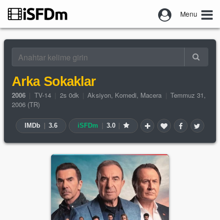
Menu
Arka Sokaklar
2006
|
TV-14
|
2s 0dk
|
Aksiyon
,
Komedi
,
Macera
|
Temmuz 31,
2006 (TR)
IMDb
|
3.6
iSFDm
|
3.0
|