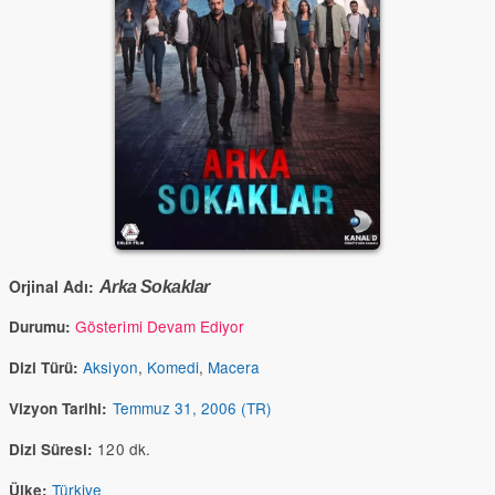
Orjinal Adı:
Arka Sokaklar
Gösterimi Devam Ediyor
Durumu:
Aksiyon
,
Komedi
,
Macera
Dizi Türü:
Temmuz 31, 2006 (TR)
Vizyon Tarihi:
120 dk.
Dizi Süresi:
Türkiye
Ülke: