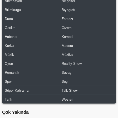
Animasyon
Belgesel
Bilimkurgu
Biyografi
Dram
Fantezi
Gerilim
Gizem
Haberler
Komedi
Korku
Macera
Müzik
Müzikal
Oyun
Reality Show
Romantik
Savaş
Spor
Suç
Süper Kahraman
Talk Show
Tarih
Western
Çok Yakında