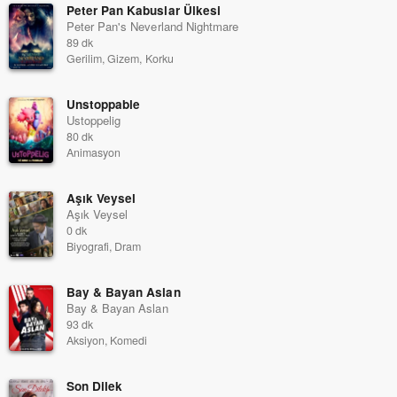
Peter Pan Kabuslar Ülkesi
Peter Pan's Neverland Nightmare
89 dk
Gerilim, Gizem, Korku
Unstoppable
Ustoppelig
80 dk
Animasyon
Aşık Veysel
Aşık Veysel
0 dk
Biyografi, Dram
Bay & Bayan Aslan
Bay & Bayan Aslan
93 dk
Aksiyon, Komedi
Son Dilek