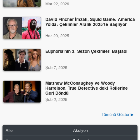
Mar 22, 2026
David Fincher İmzalı, Squid Game: America
Yolda: Çekimler Aralık 2025’te Başlıyor
Haz 29, 2025
Euphoria'nın 3. Sezon Çekimleri Başladı
Şub 7, 2025
Matthew McConaughey ve Woody
Harrelson, True Detective deki Rollerine
Geri Döndü
Şub 2, 2025
Tümünü Göster ▶
Aile
Aksiyon